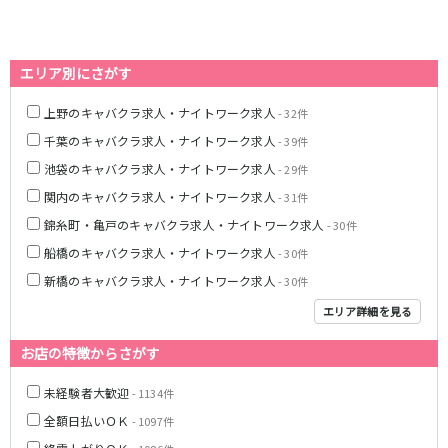
藤沢・鎌倉
相模原
四ツ谷駅
厚木
横浜
大和
溝の口
JR中央線(快速)
エリア別にさがす
平塚
福富町・伊勢佐木町
新宿駅
立川駅
横須賀
上大岡・戸塚
上野のキャバクラ求人・ナイトワーク求人
- 32件
吉祥寺駅
神田駅
新横浜
武蔵小杉
千葉のキャバクラ求人・ナイトワーク求人
- 39件
八王子駅
中野駅
たまプラーザ・向ヶ丘遊園・鷺沼
元住吉・綱島
池袋のキャバクラ求人・ナイトワーク求人
- 29件
高円寺駅
荻窪駅
川崎中部
横浜東部
関内のキャバクラ求人・ナイトワーク求人
- 31件
阿佐ヶ谷駅
三鷹駅
川崎北部
茅ヶ崎
錦糸町・亀戸のキャバクラ求人・ナイトワーク求人
- 30件
国分寺駅
西荻窪駅
桜木町
横浜西部
船橋のキャバクラ求人・ナイトワーク求人
武蔵境駅
水道橋駅
- 30件
小田原・湯河原
綾瀬・海老名・座間
武蔵小金井駅
東小金井駅
新橋のキャバクラ求人・ナイトワーク求人
- 30件
東中野駅
飯田橋駅
埼玉県
エリア詳細を見る
国立駅
豊田駅
大宮
志木
お店の特徴からさがす
西国分寺駅
高尾駅
南越谷
草加
四ツ谷駅
未経験者大歓迎
川越
- 1134件
所沢
熊谷
川口
全額日払いＯＫ
- 1097件
JR山手線
浦和・北浦和
久喜