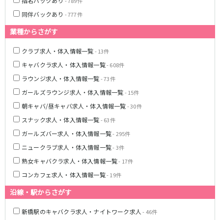
土浦
淡路町駅
水戸
四ツ谷駅
指名バックあり
- 789件
つくば
四谷三丁目駅
取手
同伴バックあり
- 777件
茨城県南
日立
業種からさがす
JR京浜東北線
神栖・鹿嶋
勝田
北茨城
クラブ求人・体入情報一覧
- 13件
新橋駅
関内駅
キャバクラ求人・体入情報一覧
- 608件
上野駅
大宮駅
群馬県
川崎駅
赤羽駅
ラウンジ求人・体入情報一覧
- 73件
高崎
前橋・伊勢崎
横浜駅
蒲田駅
ガールズラウンジ求人・体入情報一覧
- 15件
館林
太田
秋葉原駅
神田駅
朝キャバ/昼キャバ求人・体入情報一覧
- 30件
桐生
渋川
桜木町駅
御徒町駅
スナック求人・体入情報一覧
- 63件
蕨駅
南浦和駅
ガールズバー求人・体入情報一覧
- 295件
浦和駅
大船駅
ニュークラブ求人・体入情報一覧
- 3件
0
選択した内容で設定
該当求人
川口駅
件
日暮里駅
熟女キャバクラ求人・体入情報一覧
- 17件
品川駅
北浦和駅
コンカフェ求人・体入情報一覧
- 19件
西川口駅
大井町駅
大森駅
東十条駅
沿線・駅からさがす
鶴見駅
王子駅
新橋駅のキャバクラ求人・ナイトワーク求人
- 46件
西日暮里駅
さいたま新都心駅