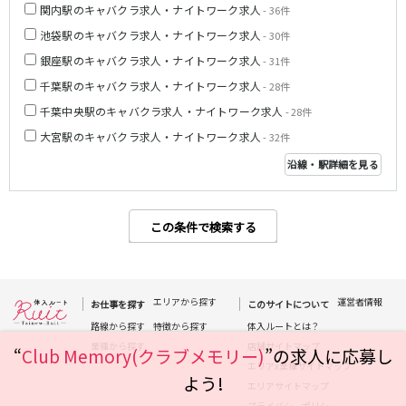
関内駅のキャバクラ求人・ナイトワーク求人
- 36件
都営浅草線
池袋駅のキャバクラ求人・ナイトワーク求人
- 30件
銀座駅のキャバクラ求人・ナイトワーク求人
- 31件
新橋駅
五反田駅
千葉駅のキャバクラ求人・ナイトワーク求人
浅草駅
浅草橋駅
- 28件
千葉中央駅のキャバクラ求人・ナイトワーク求人
- 28件
東京メトロ銀座線
大宮駅のキャバクラ求人・ナイトワーク求人
- 32件
新橋駅
銀座駅
沿線・駅詳細を見る
上野駅
上野広小路駅
神田駅
渋谷駅
この条件で検索する
赤坂見附駅
浅草駅
田原町駅
末広町駅
表参道駅
外苑前駅
エリアから探す
運営者情報
お仕事を探す
このサイトについて
西武新宿線
路線から探す
特徴から探す
体入ルートとは？
業種から探す
店舗サイトマップ
“
Club Memory(クラブメモリー)
”の求人に応募し
西武新宿駅
本川越駅
エリアx業種サイトマップ
所沢駅
東村山駅
よう!
エリアサイトマップ
久米川駅
新所沢駅
プライバシーポリシー