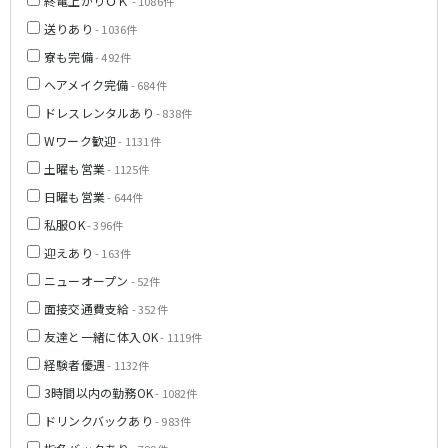
終電上がりＯＫ
- 1086件
新橋駅
池袋駅
春日部
南浦和
送りあり
- 1036件
上野駅
新宿駅
蕨
上尾
寮も完備
- 492件
秋葉原駅
神田駅
飯能・狭山
深谷
ヘアメイク完備
- 684件
五反田駅
恵比寿駅
坂戸・東松山
ドレスレンタルあり
渋谷駅
- 838件
御徒町駅
品川駅
日暮里駅
Wワーク歓迎
- 1131件
千葉県
駒込駅
大塚駅
土曜も営業
- 1125件
千葉
船橋
高田馬場駅
巣鴨駅
日曜も営業
- 644件
柏
市川・浦安
西日暮里駅
新大久保駅
私服OK
- 396件
市原・木更津・君津
松戸
目黒駅
有楽町駅
迎えあり
- 163件
成田・四街道・香取
津田沼
目白駅
原宿駅
八千代台・勝田台
東金・茂原・長生
ニューオープン
- 52件
面接交通費支給
- 352件
東京メトロ丸ノ内線
栃木県
友達と一緒に体入OK
- 1119件
池袋駅
銀座駅
宇都宮
小山
経験者優遇
- 1132件
新宿駅
赤坂見附駅
3時間以内の勤務OK
- 1082件
荻窪駅
新宿三丁目駅
茨城県
ドリンクバックあり
- 983件
新高円寺駅
南阿佐ケ谷駅