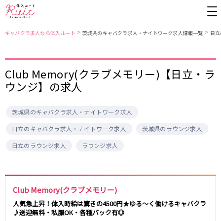
>
>
キャバクラ求人なら体入ルート
茨城県のキャバクラ求人・ナイトワーク求人情報一覧
日立
東京都
東京メトロ日比谷線
Club Memory(クラブメモリー)【日立・ラ
ウンジ】の求人
上野
銀座駅
池袋
上野駅
錦糸町・亀戸
秋葉原駅
新橋
北千住駅
吉祥寺
恵比寿駅
町田
六本木駅
茨城県のキャバクラ求人・ナイトワーク求人
赤羽
中目黒駅
銀座
日比谷駅
日立のキャバクラ求人・ナイトワーク求人
茨城県のラウンジ求人
立川
広尾駅
歌舞伎町
三ノ輪駅
日立のラウンジ求人
ラウンジ求人
五反田
蒲田
都営大江戸線
ひばりヶ丘・久米川
神田
渋谷
北千住
上野御徒町駅
六本木駅
八王子
練馬
練馬駅
門前仲町駅
Club Memory(クラブメモリー)
六本木
品川・大井町・大森
東新宿駅
両国駅
人気急上昇！体入時給は驚きの4500円★ゆる～く働けるキャバクラ
秋葉原
中野
♪送迎無料・私服OK・各種バック有◎
東中野駅
飯田橋駅
恵比寿
葛西