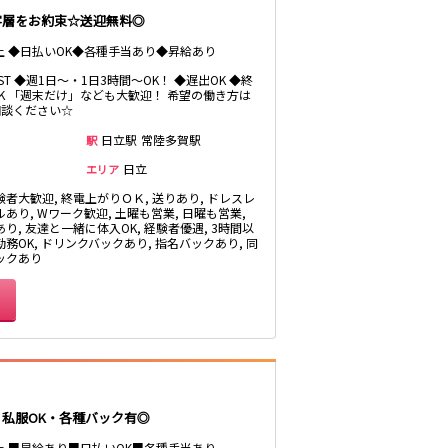
井公園
客層をお約束☆送迎無料◎
八王子駅
以上 ◆日払いOK◆各種手当あり◆昇給あり
三鷹駅
厚木
武蔵小金井駅
LAST ◆週1日～・1日3時間～OK！ ◆遅出OK ◆終
K 「週末だけ」なども大歓迎！ 希望の働き方は
福富町・伊勢佐
豊田駅
相談ください☆
木町
たまプラーザ・
日立駅
常陸多賀駅
駅
向ヶ丘遊園・鷺
沼
日立
エリア
秋葉原駅
茅ヶ崎
験者大歓迎, 終電上がりＯＫ, 送りあり, ドレスレ
御徒町駅
あり, Wワーク歓迎, 土曜も営業, 日曜も営業,
・
高田馬場駅
り, 友達と一緒に体入OK, 経験者優遇, 3時間以
務OK, ドリンクバックあり, 指名バックあり, 同
有楽町駅
ックあり
川越
久喜
荻窪駅
飯能・狭山
四ツ谷駅
市原・木更津・
・私服OK・各種バック有◎
君津
川崎駅
田
東金・茂原・長
神田駅
以上 ■昇給あり■日払いOK■各種手当あり