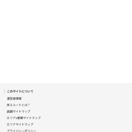
渋谷駅
川越駅
十条駅
北赤羽駅
国分寺駅
八坂駅
新宿駅
町田駅
本厚木駅
厚木駅
下北沢駅
祖師ヶ谷大蔵駅
向ヶ丘遊園駅
登戸駅
経堂駅
小田急相模原駅
小田原駅
豪徳寺駅
新橋駅
川崎駅
横浜駅
藤沢駅
大船駅
品川駅
大磯駅
戸塚駅
辻堂駅
小田原駅
横浜駅
渋谷駅
武蔵小杉駅
中目黒駅
このサイトについて
代官山駅
新丸子駅
学芸大学駅
綱島駅
運営者情報
元住吉駅
日吉駅
菊名駅
体入ルートとは？
店舗サイトマップ
武蔵小杉駅
新丸子駅
目黒駅
武蔵小山駅
エリアx業種サイトマップ
エリアサイトマップ
上野駅
柏駅
北千住駅
松戸駅
プライバシーポリシー