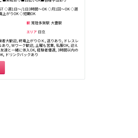
生
浦和駅
LAST ◇週1日～/1日3時間～OK ◇月1回～OK ◇遅
電上がりOK ◇短期OK
北浦和駅
鶴見駅
常陸多賀駅
大甕駅
駅
日立
茨城県南
エリア
験者大歓迎, 終電上がりＯＫ, 送りあり, ドレスレ
あり, Wワーク歓迎, 土曜も営業, 私服OK, 迎え
 友達と一緒に体入OK, 経験者優遇, 3時間以内の
桐生
OK, ドリンクバックあり
神田駅
末広町駅
久米川駅
東久留米駅
大泉学園駅