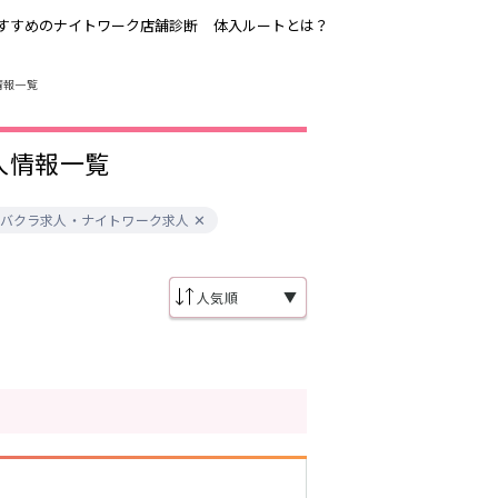
すすめのナイトワーク店舗診断
体入ルートとは？
情報一覧
吉祥寺
恵比寿駅
人情報一覧
歌舞伎町
三ノ輪駅
渋谷
バクラ求人・ナイトワーク求人
東新宿駅
品川・大井町・
森下駅
大森
赤坂
▼
成増・板橋
船橋駅
津田沼駅
東陽町・門前仲
町
市川駅
・
調布
稲毛駅
東中野駅
明大前・烏山
大泉学園・石神