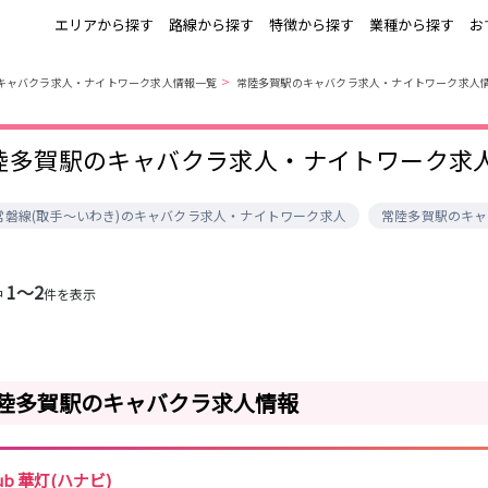
エリアから探す
路線から探す
特徴から探す
業種から探す
お
>
のキャバクラ求人・ナイトワーク求人情報一覧
常陸多賀駅のキャバクラ求人・ナイトワーク求人
上野
銀座駅
池袋
上野駅
錦糸町・亀戸
秋葉原駅
新橋
北千住駅
陸多賀駅のキャバクラ求人・ナイトワーク求
町田
六本木駅
赤羽
中目黒駅
銀座
日比谷駅
立川
広尾駅
五反田
蒲田
ひばりヶ丘・久
神田
R常磐線(取手～いわき)のキャバクラ求人・ナイトワーク求人
常陸多賀駅のキャ
米川
上野御徒町駅
六本木駅
練馬駅
門前仲町駅
北千住
八王子
練馬
六本木
両国駅
東中野駅
飯田橋駅
麻布十番駅
勝どき駅
豊島園駅
1〜2
秋葉原
中野
恵比寿
葛西
中
件を表示
小岩・新小岩
自由が丘・学芸
三軒茶屋・二子
駒込・日暮里
千葉駅
錦糸町駅
新宿駅
吉祥寺駅
大学
玉川
秋葉原駅
中野駅
本八幡駅
西船橋駅
荻窪・阿佐ヶ谷
浅草・浅草橋・
下北沢・経堂
大塚・巣鴨
両国
亀戸駅
小岩駅
高円寺駅
荻窪駅
陸多賀駅のキャバクラ求人情報
府中
目黒・中目黒
拝島・小作
綾瀬・竹ノ塚
阿佐ヶ谷駅
三鷹駅
新小岩駅
平井駅
西新井
両国駅
西荻窪駅
浅草橋駅
水道橋駅
高円寺
国分寺
亀有・金町
新宿
飯田橋駅
下総中山駅
幕張本郷駅
四ツ谷駅
四谷・神楽坂
菊川・瑞江
高田馬場・大久
守谷
lub 華灯(ハナビ)