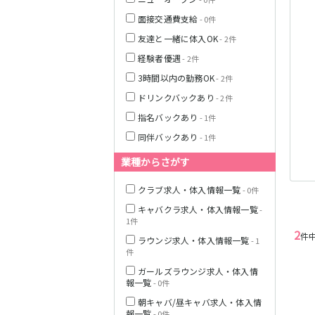
面接交通費支給
- 0件
友達と一緒に体入OK
- 2件
栃木県
経験者優遇
- 2件
茨城県
3時間以内の勤務OK
- 2件
ドリンクバックあり
- 2件
都営浅草線
指名バックあり
- 1件
群馬県
同伴バックあり
- 1件
東京メトロ銀座
線
業種からさがす
クラブ求人・体入情報一覧
- 0件
キャバクラ求人・体入情報一覧
-
西武新宿線
1件
2
件
ラウンジ求人・体入情報一覧
- 1
件
JR根岸線
ガールズラウンジ求人・体入情
報一覧
- 0件
西武池袋線
朝キャバ/昼キャバ求人・体入情
報一覧
- 0件