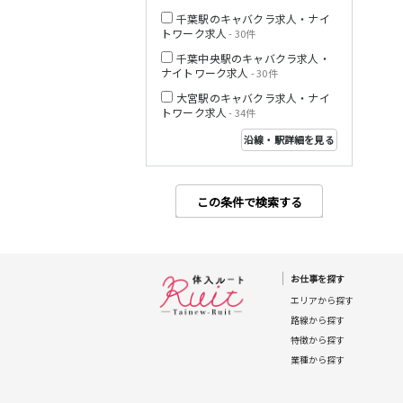
千葉駅のキャバクラ求人・ナイ
トワーク求人
- 30件
西武多摩湖線
千葉中央駅のキャバクラ求人・
ナイトワーク求人
- 30件
小田急小田原線
大宮駅のキャバクラ求人・ナイ
トワーク求人
- 34件
沿線・駅詳細を見る
JR東海道本線
この条件で検索する
東急東横線
お仕事を探す
エリアから探す
路線から探す
特徴から探す
東急目黒線
業種から探す
JR常磐線(上野～