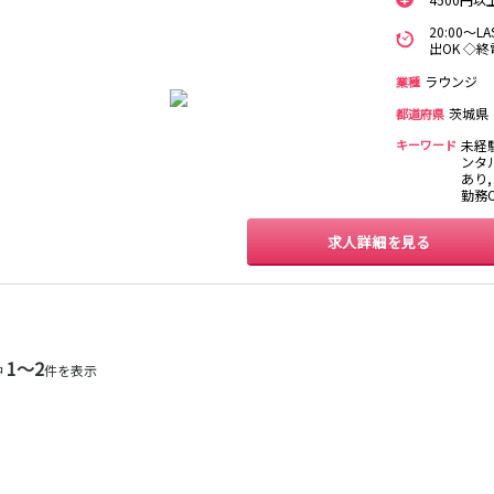
香取
台
桜木町駅
御徒町駅
蕨駅
南浦和駅
20:00～
出OK ◇終
大船駅
川口駅
日暮里駅
品川駅
宇都宮
小山
西川口駅
大井町駅
大森駅
東十条駅
ラウンジ
業種
王子駅
西日暮里駅
さいたま新都心
茨城県
土浦
水戸
つくば
都道府県
取手
駅
日立
神栖・鹿嶋
勝田
北茨城
キーワード
未経
ンタル
新橋駅
五反田駅
浅草駅
浅草橋駅
あり,
高崎
前橋・伊勢崎
館林
太田
勤務
渋川
新橋駅
銀座駅
上野駅
上野広小路駅
求人詳細を見る
渋谷駅
赤坂見附駅
浅草駅
田原町駅
表参道駅
外苑前駅
0
選択した内容で設定
該当求人
件
西武新宿駅
本川越駅
所沢駅
東村山駅
新所沢駅
高田馬場駅
航空公園駅
新井薬師前駅
1〜2
中
件を表示
関内駅
横浜駅
桜木町駅
大船駅
池袋駅
練馬駅
所沢駅
ひばりヶ丘駅
秋津駅
清瀬駅
桜台駅
飯能駅