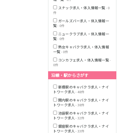
スナック求人・体入情報一覧
- 0
件
ガールズバー求人・体入情報一
JR横浜線
覧
- 0件
ニュークラブ求人・体入情報一
覧
- 0件
東急田園都市線
熟女キャバクラ求人・体入情報
一覧
- 0件
コンカフェ求人・体入情報一覧
-
0件
東急世田谷線
沿線・駅からさがす
JR南武線
新橋駅のキャバクラ求人・ナイ
トワーク求人
- 48件
関内駅のキャバクラ求人・ナイ
トワーク求人
- 38件
JR横須賀線
池袋駅のキャバクラ求人・ナイ
トワーク求人
- 32件
銀座駅のキャバクラ求人・ナイ
JR埼京線
トワーク求人
- 33件