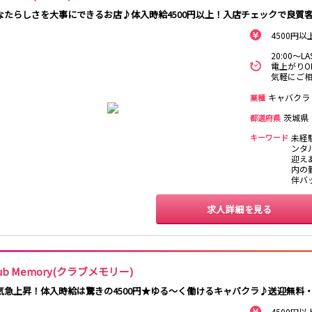
保
なたらしさを大事にできるお店♪体入時給4500円以上！入店チェックで良質
西麻布
新宿駅
立川駅
吉祥寺駅
神田駅
4500円
中野駅
高円寺駅
荻窪駅
阿佐ヶ谷駅
関内
川崎
藤沢・鎌倉
相模原
国分寺駅
西荻窪駅
武蔵境駅
水道橋駅
20:00～
電上がりO
横浜
大和
溝の口
平塚
東小金井駅
東中野駅
飯田橋駅
国立駅
気軽にご
西国分寺駅
高尾駅
四ツ谷駅
横須賀
上大岡・戸塚
新横浜
武蔵小杉
キャバクラ
業種
茨城県
都道府県
新橋駅
池袋駅
上野駅
新宿駅
元住吉・綱島
川崎中部
横浜東部
川崎北部
キーワード
未経
神田駅
五反田駅
恵比寿駅
渋谷駅
ンタル
桜木町
横浜西部
小田原・湯河原
綾瀬・海老名
品川駅
日暮里駅
駒込駅
大塚駅
迎えあ
座間
内の勤
巣鴨駅
西日暮里駅
新大久保駅
目黒駅
伴バ
目白駅
原宿駅
大宮
志木
南越谷
草加
求人詳細を見る
所沢
熊谷
川口
浦和・北浦和
池袋駅
銀座駅
新宿駅
赤坂見附駅
春日部
南浦和
蕨
上尾
新宿三丁目駅
新高円寺駅
南阿佐ケ谷駅
淡路町駅
深谷
坂戸・東松山
四谷三丁目駅
lub Memory(クラブメモリー)
千葉
船橋
柏
市川・浦安
気急上昇！体入時給は驚きの4500円★ゆる～く働けるキャバクラ♪送迎無料
新橋駅
関内駅
上野駅
大宮駅
松戸
成田・四街道・
津田沼
八千代台・勝
赤羽駅
横浜駅
蒲田駅
秋葉原駅
4500円