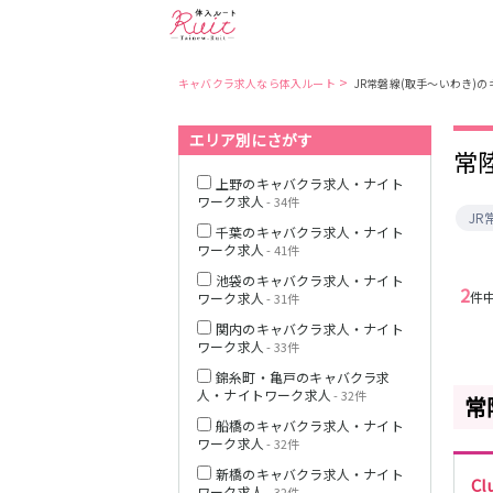
>
キャバクラ求人なら体入ルート
JR常磐線(取手～いわき)
エリア別にさがす
東京都
東京メトロ日比
常
谷線
上野のキャバクラ求人・ナイト
ワーク求人
- 34件
J
都営大江戸線
千葉のキャバクラ求人・ナイト
ワーク求人
- 41件
池袋のキャバクラ求人・ナイト
2
件
ワーク求人
- 31件
関内のキャバクラ求人・ナイト
JR中央・総武線
ワーク求人
- 33件
錦糸町・亀戸のキャバクラ求
人・ナイトワーク求人
- 32件
常
船橋のキャバクラ求人・ナイト
ワーク求人
- 32件
新橋のキャバクラ求人・ナイト
C
ワーク求人
- 32件