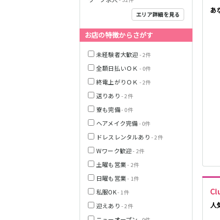
あ
JR中央線(快速)
エリア詳細を見る
お店の特徴からさがす
神奈川県
未経験者大歓迎
- 2件
全額日払いＯＫ
- 0件
終電上がりＯＫ
- 2件
JR山手線
送りあり
- 2件
寮も完備
- 0件
ヘアメイク完備
- 0件
ドレスレンタルあり
- 2件
埼玉県
Wワーク歓迎
- 2件
東京メトロ丸ノ
土曜も営業
- 2件
内線
日曜も営業
- 1件
C
私服OK
- 1件
千葉県
人
迎えあり
JR京浜東北線
- 2件
ニューオープン
- 0件