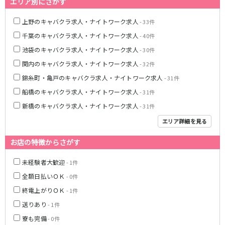
エリア別にさがす
藤沢・鎌倉
相模原
四ツ谷駅
厚木
横浜
上野のキャバクラ求人・ナイトワーク求人
- 33件
大和
溝の口
JR中央線(快速)
千葉のキャバクラ求人・ナイトワーク求人
- 40件
平塚
福富町・伊勢佐木町
池袋のキャバクラ求人・ナイトワーク求人
- 30件
新宿駅
立川駅
横須賀
上大岡・戸塚
関内のキャバクラ求人・ナイトワーク求人
吉祥寺駅
神田駅
- 32件
新横浜
武蔵小杉
八王子駅
中野駅
錦糸町・亀戸のキャバクラ求人・ナイトワーク求人
- 31件
たまプラーザ・向ヶ丘遊園・鷺沼
元住吉・綱島
高円寺駅
荻窪駅
船橋のキャバクラ求人・ナイトワーク求人
- 31件
川崎中部
横浜東部
阿佐ヶ谷駅
三鷹駅
川崎北部
茅ヶ崎
新橋のキャバクラ求人・ナイトワーク求人
- 31件
国分寺駅
西荻窪駅
桜木町
横浜西部
エリア詳細を見る
武蔵境駅
水道橋駅
小田原・湯河原
綾瀬・海老名・座間
武蔵小金井駅
東小金井駅
お店の特徴からさがす
東中野駅
飯田橋駅
埼玉県
未経験者大歓迎
- 1件
国立駅
豊田駅
大宮
志木
全額日払いＯＫ
- 0件
西国分寺駅
高尾駅
南越谷
草加
四ツ谷駅
終電上がりＯＫ
- 1件
川越
所沢
送りあり
- 1件
熊谷
川口
JR山手線
寮も完備
- 0件
浦和・北浦和
久喜