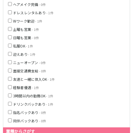
新橋駅
池袋駅
ヘアメイク完備
- 0件
春日部
南浦和
上野駅
新宿駅
ドレスレンタルあり
- 1件
蕨
上尾
秋葉原駅
神田駅
Wワーク歓迎
飯能・狭山
深谷
- 1件
五反田駅
恵比寿駅
坂戸・東松山
土曜も営業
- 1件
渋谷駅
御徒町駅
日曜も営業
- 0件
品川駅
日暮里駅
千葉県
私服OK
- 1件
駒込駅
大塚駅
千葉
船橋
迎えあり
- 1件
高田馬場駅
巣鴨駅
柏
市川・浦安
ニューオープン
- 0件
西日暮里駅
新大久保駅
市原・木更津・君津
松戸
面接交通費支給
目黒駅
有楽町駅
- 0件
成田・四街道・香取
津田沼
目白駅
原宿駅
友達と一緒に体入OK
- 1件
八千代台・勝田台
東金・茂原・長生
経験者優遇
- 1件
東京メトロ丸ノ内線
3時間以内の勤務OK
- 1件
栃木県
池袋駅
銀座駅
ドリンクバックあり
- 1件
宇都宮
小山
新宿駅
赤坂見附駅
指名バックあり
- 0件
荻窪駅
新宿三丁目駅
同伴バックあり
- 0件
茨城県
新高円寺駅
南阿佐ケ谷駅
業種からさがす