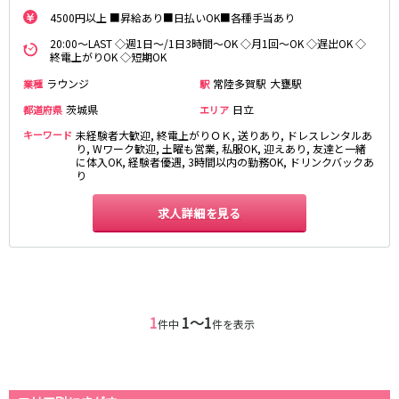
麻布十番駅
森下駅
4500円以上 ■昇給あり■日払いOK■各種手当あり
赤坂
小岩・新小岩
勝どき駅
豊島園駅
20:00～LAST ◇週1日～/1日3時間～OK ◇月1回～OK ◇遅出OK ◇
自由が丘・学芸大学
三軒茶屋・二子玉川
終電上がりOK ◇短期OK
駒込・日暮里
成増・板橋
JR中央・総武線
ラウンジ
常陸多賀駅
大甕駅
業種
駅
荻窪・阿佐ヶ谷
浅草・浅草橋・両国
千葉駅
錦糸町駅
茨城県
日立
都道府県
下北沢・経堂
大塚・巣鴨
エリア
新宿駅
吉祥寺駅
東陽町・門前仲町
府中
キーワード
未経験者大歓迎, 終電上がりＯＫ, 送りあり, ドレスレンタルあ
船橋駅
り, Wワーク歓迎, 土曜も営業, 私服OK, 迎えあり, 友達と一緒
秋葉原駅
目黒・中目黒
拝島・小作
に体入OK, 経験者優遇, 3時間以内の勤務OK, ドリンクバックあ
中野駅
本八幡駅
り
綾瀬・竹ノ塚・西新井
調布
西船橋駅
津田沼駅
高円寺
国分寺
求人詳細を見る
亀戸駅
小岩駅
亀有・金町
新宿
高円寺駅
荻窪駅
明大前・烏山
四谷・神楽坂
市川駅
阿佐ヶ谷駅
菊川・瑞江
高田馬場・大久保
三鷹駅
新小岩駅
守谷
大泉学園・石神井公園
平井駅
稲毛駅
西麻布
1
1〜1
件中
件を表示
両国駅
西荻窪駅
浅草橋駅
水道橋駅
神奈川県
東中野駅
飯田橋駅
関内
川崎
下総中山駅
幕張本郷駅