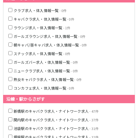
土浦
淡路町駅
水戸
四ツ谷駅
つくば
四谷三丁目駅
取手
クラブ求人・体入情報一覧
- 0件
茨城県南
日立
キャバクラ求人・体入情報一覧
- 0件
JR京浜東北線
神栖・鹿嶋
勝田
ラウンジ求人・体入情報一覧
- 1件
北茨城
新橋駅
関内駅
ガールズラウンジ求人・体入情報一覧
- 0件
上野駅
大宮駅
朝キャバ/昼キャバ求人・体入情報一覧
群馬県
- 0件
川崎駅
赤羽駅
スナック求人・体入情報一覧
- 0件
高崎
前橋・伊勢崎
横浜駅
蒲田駅
ガールズバー求人・体入情報一覧
- 0件
館林
太田
秋葉原駅
神田駅
ニュークラブ求人・体入情報一覧
- 0件
桐生
渋川
桜木町駅
御徒町駅
熟女キャバクラ求人・体入情報一覧
蕨駅
南浦和駅
- 0件
浦和駅
大船駅
コンカフェ求人・体入情報一覧
- 0件
0
選択した内容で設定
該当求人
川口駅
件
日暮里駅
沿線・駅からさがす
品川駅
北浦和駅
西川口駅
大井町駅
新橋駅のキャバクラ求人・ナイトワーク求人
- 47件
大森駅
東十条駅
関内駅のキャバクラ求人・ナイトワーク求人
- 37件
鶴見駅
王子駅
池袋駅のキャバクラ求人・ナイトワーク求人
- 31件
西日暮里駅
さいたま新都心駅
銀座駅のキャバクラ求人・ナイトワーク求人
- 32件