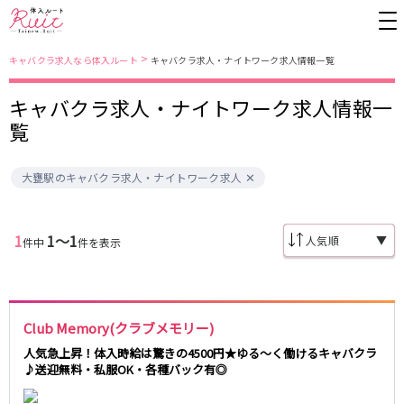
>
キャバクラ求人なら体入ルート
キャバクラ求人・ナイトワーク求人情報一覧
キャバクラ求人・ナイトワーク求人情報一
東京都
東京メトロ日比谷線
覧
上野
銀座駅
池袋
上野駅
大甕駅のキャバクラ求人・ナイトワーク求人
錦糸町・亀戸
秋葉原駅
新橋
北千住駅
吉祥寺
恵比寿駅
町田
六本木駅
赤羽
中目黒駅
銀座
日比谷駅
1
1〜1
▼
件中
件を表示
立川
広尾駅
歌舞伎町
三ノ輪駅
五反田
蒲田
都営大江戸線
ひばりヶ丘・久米川
神田
渋谷
北千住
上野御徒町駅
六本木駅
Club Memory(クラブメモリー)
八王子
練馬
練馬駅
門前仲町駅
人気急上昇！体入時給は驚きの4500円★ゆる～く働けるキャバクラ
六本木
品川・大井町・大森
東新宿駅
両国駅
♪送迎無料・私服OK・各種バック有◎
秋葉原
中野
東中野駅
飯田橋駅
恵比寿
葛西