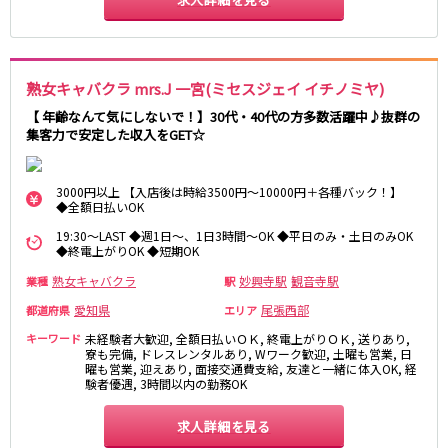
熟女キャバクラ mrs.J 一宮(ミセスジェイ イチノミヤ)
【 年齢なんて気にしないで！】30代・40代の方多数活躍中♪抜群の
集客力で安定した収入をGET☆
3000円以上 【入店後は時給3500円～10000円＋各種バック！】
◆全額日払いOK
19:30～LAST ◆週1日～、1日3時間～OK ◆平日のみ・土日のみOK
◆終電上がりOK ◆短期OK
熟女キャバクラ
妙興寺駅
観音寺駅
業種
駅
愛知県
尾張西部
都道府県
エリア
キーワード
未経験者大歓迎, 全額日払いＯＫ, 終電上がりＯＫ, 送りあり,
寮も完備, ドレスレンタルあり, Wワーク歓迎, 土曜も営業, 日
曜も営業, 迎えあり, 面接交通費支給, 友達と一緒に体入OK, 経
験者優遇, 3時間以内の勤務OK
求人詳細を見る