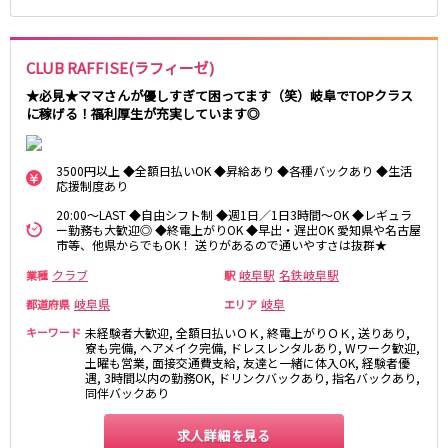
CLUB RAFFISE(ラフィーゼ)
★必見★ママさんが優しすぎて困ってます（笑）岐阜でTOPクラス
に稼げる！福利厚生が充実しています◎
3500円以上 ◆全額日払いOK ◆昇給あり ◆各種バックあり ◆生活
応援制度あり
20:00～LAST ◆自由シフト制 ◆週1日／1日3時間～OK ◆レギュラ
ー勤務も大歓迎◎ ◆終電上がりOK ◆早出・遅出OK 愛知県や名古屋
市等、他県からでもOK！ 送りがあるので通いやすさは抜群★
クラブ
岐阜駅
名鉄岐阜駅
業種
駅
岐阜県
岐阜
都道府県
エリア
キーワード
未経験者大歓迎, 全額日払いＯＫ, 終電上がりＯＫ, 送りあり,
寮も完備, ヘアメイク完備, ドレスレンタルあり, Wワーク歓迎,
土曜も営業, 面接交通費支給, 友達と一緒に体入OK, 経験者優
遇, 3時間以内の勤務OK, ドリンクバックあり, 指名バックあり,
同伴バックあり
求人詳細を見る