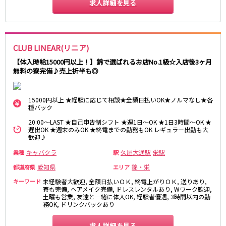
求人詳細を見る
CLUB LINEAR(リニア)
【体入時給15000円以上！】錦で選ばれるお店No.1級☆入店後3ヶ月
無料の寮完備♪売上折半も◎
15000円以上 ★経験に応じて相談★全額日払いOK★ノルマなし★各
種バック
20:00～LAST ★自己申告制シフト ★週1日～OK ★1日3時間～OK ★
遅出OK ★週末のみOK ★終電までの勤務もOK レギュラー出勤も大
歓迎♪
キャバクラ
久屋大通駅
栄駅
業種
駅
愛知県
錦・栄
都道府県
エリア
キーワード
未経験者大歓迎, 全額日払いＯＫ, 終電上がりＯＫ, 送りあり,
寮も完備, ヘアメイク完備, ドレスレンタルあり, Wワーク歓迎,
土曜も営業, 友達と一緒に体入OK, 経験者優遇, 3時間以内の勤
務OK, ドリンクバックあり
求人詳細を見る