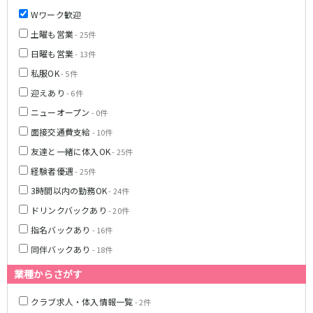
Wワーク歓迎
土曜も営業
- 25件
日曜も営業
- 13件
私服OK
- 5件
迎えあり
- 6件
ニューオープン
- 0件
面接交通費支給
- 10件
友達と一緒に体入OK
- 25件
経験者優遇
- 25件
3時間以内の勤務OK
- 24件
ドリンクバックあり
- 20件
指名バックあり
- 16件
同伴バックあり
- 18件
業種からさがす
クラブ求人・体入情報一覧
- 2件