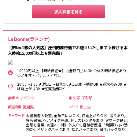
求人詳細を見る
La Donna(ラドンナ)
【錦No.1級の人気店】圧倒的厚待遇でお迎えいたします♪稼げる本
入時給12,000円以上★寮完備！
10000円以上 【時給保証★】◇全額日払いOK ◇体入時給保証あり
◇ノルマ・ペナルティなし
20:00～1:00 ★週1日～勤務OK ★1日3h～勤務OK ★週末のみOK ★
終電上がりOK ★短期勤務OK
キャバクラ
栄駅
栄町駅
業種
駅
愛知県
錦・栄
都道府県
エリア
キーワード
未経験者大歓迎, 全額日払いＯＫ, 終電上がりＯＫ, 送りあり,
寮も完備, ヘアメイク完備, ドレスレンタルあり, Wワーク歓迎,
土曜も営業, 友達と一緒に体入OK, 経験者優遇, 3時間以内の勤
務OK, ドリンクバックあり, 指名バックあり, 同伴バックあり