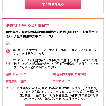
求人詳細を見る
夢露地（ゆめろじ）四日市
■新年度に向け採用率UP■経験問わず時給8,000円～！お酒苦手で
もOK♪全国展開の大手グループ◎
8000円以上 ★全額日払い ★各種手当あり ★ノルマ・罰金一切
なし ★待機カットなし
20:00～1:00 ≪1週間毎のシフト制≫ ◇週1日、1日2h～OK ◇終電
上がりOK ◇22時以降の遅出OK ◇月1回の出勤も可能 学生さん・W
ワークもお気軽にご相談ください！
キャバクラ
近鉄四日市駅
四日市駅
業種
駅
三重県
四日市
都道府県
エリア
キーワード
未経験者大歓迎, 全額日払いＯＫ, 終電上がりＯＫ, 送りあり,
ヘアメイク完備, ドレスレンタルあり, Wワーク歓迎, 土曜も営
業, 友達と一緒に体入OK, 経験者優遇, 3時間以内の勤務OK, ド
リンクバックあり, 指名バックあり, 同伴バックあり