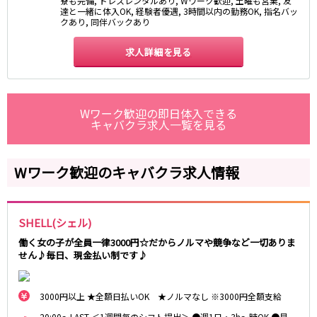
寮も完備, ドレスレンタルあり, Wワーク歓迎, 土曜も営業, 友
達と一緒に体入OK, 経験者優遇, 3時間以内の勤務OK, 指名バッ
クあり, 同伴バックあり
名鉄西尾線
求人詳細を見る
南安城駅
名鉄常滑線
Wワーク歓迎の即日体入できる
柴田駅
キャバクラ求人一覧を見る
名鉄三河線
Wワーク歓迎のキャバクラ求人情報
豊田市駅
刈谷駅
内部線
SHELL(シェル)
あすなろう四日市駅
働く女の子が全員一律3000円☆だからノルマや競争など一切ありま
せん♪毎日、現金払い制です♪
名鉄瀬戸線
栄町駅
森下駅
3000円以上 ★全額日払いOK ★ノルマなし ※3000円全額支給
20:00～LAST ＜1週間毎のシフト提出＞ ●週1日・3h～時OK ●早