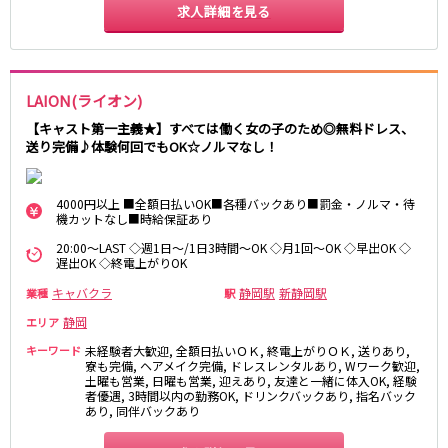
求人詳細を見る
LAION(ライオン)
【キャスト第一主義★】すべては働く女の子のため◎無料ドレス、
送り完備♪体験何回でもOK☆ノルマなし！
4000円以上 ■全額日払いOK■各種バックあり■罰金・ノルマ・待
機カットなし■時給保証あり
20:00～LAST ◇週1日～/1日3時間～OK ◇月1回～OK ◇早出OK ◇
遅出OK ◇終電上がりOK
キャバクラ
静岡駅
新静岡駅
業種
駅
静岡
エリア
キーワード
未経験者大歓迎, 全額日払いＯＫ, 終電上がりＯＫ, 送りあり,
寮も完備, ヘアメイク完備, ドレスレンタルあり, Wワーク歓迎,
土曜も営業, 日曜も営業, 迎えあり, 友達と一緒に体入OK, 経験
者優遇, 3時間以内の勤務OK, ドリンクバックあり, 指名バック
あり, 同伴バックあり