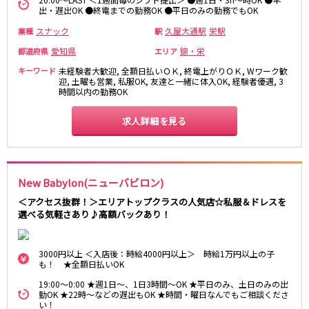
名鉄小牧線
出・遅出OK ●終電までの勤務OK ●平日のみの勤務でもOK
スナック
久屋大通駅
栄駅
春日井駅
小牧駅
業種
駅
小牧原駅
愛知県
錦・栄
都道府県
エリア
キーワード
未経験者大歓迎, 全額日払いＯＫ, 終電上がりＯＫ, Wワーク歓
名鉄河和線
迎, 土曜も営業, 私服OK, 友達と一緒に体入OK, 経験者優遇, 3
時間以内の勤務OK
青山駅
求人詳細を見る
JR東海道本線(岐阜～美濃赤坂・米原)
岐阜駅
New Babylon(ニューバビロン)
名古屋市営地下鉄名港線
＜アクセス抜群！＞エリアトップクラスの人気店☆私服＆ドレスを
選べる気軽さあり♪高額バックあり！
金山駅
3000円以上 ＜入店後：時給4000円以上＞ 時給1万円以上の子
名鉄尾西線
も！ ★全額日払いOK
観音寺駅
19:00～0:00 ★週1日～、1日3時間～OK ★平日のみ、土日のみの出
勤OK ★22時～などの遅出もOK ★時間・曜日なんでもご相談くださ
い！