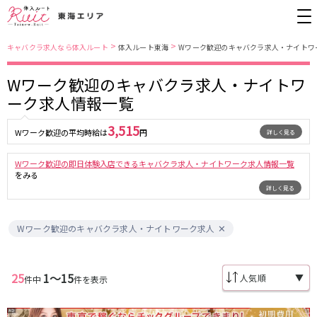
>
>
キャバクラ求人なら体入ルート
体入ルート東海
Wワーク歓迎のキャバクラ求人・ナイトワ
Wワーク歓迎のキャバクラ求人・ナイトワ
愛知県
名古屋市営地下鉄東山線
ーク求人情報一覧
錦・栄
栄駅
金山
藤が丘駅
3,515
Wワーク歓迎の平均時給は
円
詳しく見る
春日井
今池駅
小牧
安城
名古屋市南部
Wワーク歓迎の即日体験入店できるキャバクラ求人・ナイトワーク求人情報一覧
名古屋市営地下鉄桜通線
尾張西部
知多
をみる
詳しく見る
名古屋市東部
刈谷
久屋大通駅
今池駅
豊田
名駅
名古屋市中心部
Wワーク歓迎のキャバクラ求人・ナイトワーク求人
JR中央本線(名古屋～塩尻)
金山駅
勝川駅
三重県
25
1〜15
春日井駅
▼
件中
件を表示
四日市
名鉄名古屋本線