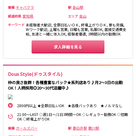
名鉄豊田線
キャバクラ
金山駅
業種
駅
豊田市駅
愛知県
金山
都道府県
エリア
キーワード
未経験者大歓迎, 全額日払いＯＫ, 終電上がりＯＫ, 寮も完備,
JR東海道本線(熱海～浜松)
Wワーク歓迎, 土曜も営業, 日曜も営業, 私服OK, 面接交通費支
給, 友達と一緒に体入OK, 経験者優遇, 3時間以内の勤務OK
熱海駅
静岡駅
沼津駅
掛川駅
求人詳細を見る
東静岡駅
三島駅
静岡鉄道静岡清水線
Doux Style(ドゥスタイル)
新静岡駅
仲の良さ抜群！各種豊富なバック★系列店あり♪月2～3日の出勤
OK！人柄採用◎20～30代活躍中♪
遠州鉄道鉄道線
新浜松駅
第一通り駅
2800円以上 ★全額日払いOK ★各種バックあり ★ノルマなし
21:00～LAST ◇週1日～/1日3時間～OK ◇レギュラー勤務OK ◇短期
JR御殿場線
OK ◇終電上がりOK
ガールズバー
春日井駅
勝川駅
業種
駅
大岡駅