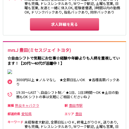
寮も完備, ドレスレンタルあり, Wワーク歓迎, 土曜も営業, 日
曜も営業, 友達と一緒に体入OK, 経験者優遇, 3時間以内の勤務
OK, ドリンクバックあり, 指名バックあり, 同伴バックあり
求人詳細を見る
mrs.J 豊田(ミセスジェイ トヨタ)
☆自由シフトで気軽にお仕事☆経験や年齢よりも人柄を重視してい
ます！【20代～40代が活躍中！】
3000円以上 ★ノルマなし ★全額日払いOK ★各種高額バックあ
り
19:30～LAST ＼自由シフト制／ ★1日、1日3時間～OK ★土日の勤
務もOK シフトの事は気軽にご相談くださいね♪
熟女キャバクラ
豊田市駅
業種
駅
愛知県
豊田
都道府県
エリア
キーワード
未経験者大歓迎, 全額日払いＯＫ, 終電上がりＯＫ, 送りあり,
寮も完備, ドレスレンタルあり, Wワーク歓迎, 土曜も営業, 日