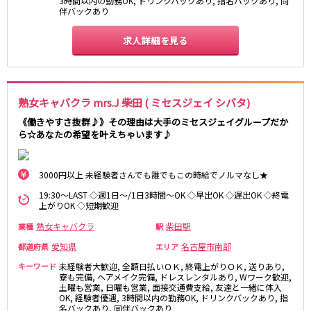
3時間以内の勤務OK, ドリンクバックあり, 指名バックあり, 同
伴バックあり
求人詳細を見る
熟女キャバクラ mrs.J 柴田 ( ミセスジェイ シバタ)
《働きやすさ抜群♪》その理由は大手のミセスジェイグループだか
ら☆あなたの希望を叶えちゃいます♪
3000円以上 未経験者さんでも誰でもこの時給でノルマなし★
19:30～LAST ◇週1日～/1日3時間～OK ◇早出OK ◇遅出OK ◇終電
上がりOK ◇短期歓迎
熟女キャバクラ
柴田駅
業種
駅
愛知県
名古屋市南部
都道府県
エリア
キーワード
未経験者大歓迎, 全額日払いＯＫ, 終電上がりＯＫ, 送りあり,
寮も完備, ヘアメイク完備, ドレスレンタルあり, Wワーク歓迎,
土曜も営業, 日曜も営業, 面接交通費支給, 友達と一緒に体入
OK, 経験者優遇, 3時間以内の勤務OK, ドリンクバックあり, 指
名バックあり, 同伴バックあり