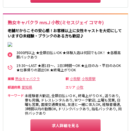
熟女キャバクラ mrs.J 小牧(ミセスジェイ コマキ)
老舗だからこその安心感！お客様以上に女性キャストを大切にして
います◎未経験・ブランクのある方も歓迎♪
3000円以上 ★全額日払いOK ★体験入店は何回でもOK！ ★各種高
額バックあり
19:30～LAST ★週1日～、1日3時間～OK ★土日のみ・平日のみOK
★仕事帰りの遅出OK ★終電上がりOK
熟女キャバクラ
小牧駅
小牧原駅
業種
駅
愛知県
小牧
都道府県
エリア
キーワード
未経験者大歓迎, 全額日払いＯＫ, 終電上がりＯＫ, 送りあり,
寮も完備, ドレスレンタルあり, Wワーク歓迎, 土曜も営業, 日
曜も営業, 面接交通費支給, 友達と一緒に体入OK, 経験者優遇,
3時間以内の勤務OK, ドリンクバックあり, 指名バックあり, 同
伴バックあり
求人詳細を見る