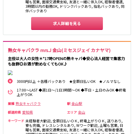
曜も営業, 面接交通費支給, 友達と一緒に体入OK, 経験者優遇,
3時間以内の勤務OK, ドリンクバックあり, 指名バックあり, 同
伴バックあり
求人詳細を見る
熟女キャバクラ mrs.J 金山(ミセスジェイ カナヤマ)
主役は大人の女性＊*17時OPENの熟キャバ◆安心法人経営で集客力
も抜群◎お酒が飲めなくてもOK♪
3000円以上 ＋各種バックあり ★全額日払いOK ★ノルマなし
17:00～LAST ◆週1日～/1日3時間～OK ◆平日・土日のみOK ◆終電
上がりOK
熟女キャバクラ
金山駅
業種
駅
愛知県
金山
都道府県
エリア
キーワード
未経験者大歓迎, 全額日払いＯＫ, 終電上がりＯＫ, 送りあり,
寮も完備, ドレスレンタルあり, Wワーク歓迎, 土曜も営業, 日
曜も営業, 面接交通費支給, 友達と一緒に体入OK, 経験者優遇,