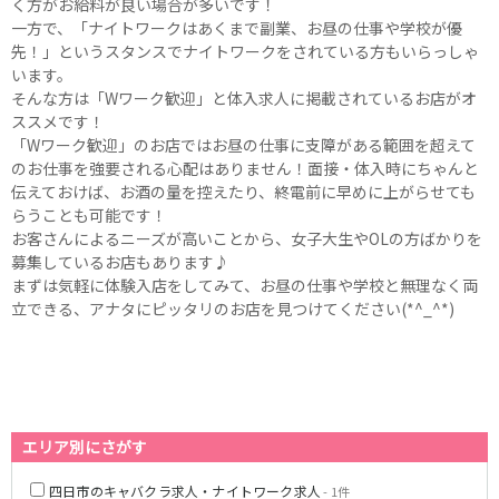
く方がお給料が良い場合が多いです！
一方で、「ナイトワークはあくまで副業、お昼の仕事や学校が優
先！」というスタンスでナイトワークをされている方もいらっしゃ
います。
そんな方は「Wワーク歓迎」と体入求人に掲載されているお店がオ
ススメです！
「Wワーク歓迎」のお店ではお昼の仕事に支障がある範囲を超えて
のお仕事を強要される心配はありません！面接・体入時にちゃんと
伝えておけば、お酒の量を控えたり、終電前に早めに上がらせても
らうことも可能です！
お客さんによるニーズが高いことから、女子大生やOLの方ばかりを
募集しているお店もあります♪
まずは気軽に体験入店をしてみて、お昼の仕事や学校と無理なく両
立できる、アナタにピッタリのお店を見つけてください(*^_^*)
エリア別にさがす
四日市のキャバクラ求人・ナイトワーク求人
- 1件