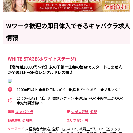
岐阜県
金山駅
名鉄岐阜駅
岐阜
妙興寺駅
名鉄名古屋駅
Wワーク歓迎の即日体入できるキャバクラ求人
近鉄名古屋線
0
選択した内容で設定
該当求人
件
情報
近鉄四日市駅
近鉄名古屋駅
JR関西本線(名古屋～亀山)
WHITE STAGE(ホワイトステージ)
四日市駅
【高時給10000円～☆】女の子第一主義の当店でスタートしません
か？週1日～OK◎レンタルドレス有♪
名古屋市営地下鉄名城線
10000円以上 ◆全額日払いOK ◆各種バックあり ◆ノルマなし
栄駅
久屋大通駅
金山駅
20:00～LAST ＜自己申告制シフト＞ ◆週1日～OK ◆終電上がりOK
◆短時間勤務OK
JR東海道本線(浜松～岐阜)
キャバクラ
久屋大通駅
栄駅
業種
駅
愛知県
錦・栄
都道府県
エリア
浜松駅
金山駅
キーワード
未経験者大歓迎, 全額日払いＯＫ, 終電上がりＯＫ, 送りあり,
刈谷駅