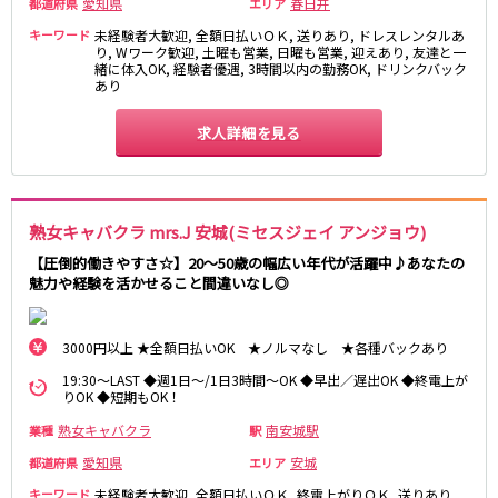
愛知県
春日井
都道府県
エリア
伊豆箱根鉄道駿豆線
キーワード
未経験者大歓迎, 全額日払いＯＫ, 送りあり, ドレスレンタルあ
り, Wワーク歓迎, 土曜も営業, 日曜も営業, 迎えあり, 友達と一
緒に体入OK, 経験者優遇, 3時間以内の勤務OK, ドリンクバック
三島駅
あり
天竜浜名湖線
求人詳細を見る
掛川駅
JR伊東線
熟女キャバクラ mrs.J 安城(ミセスジェイ アンジョウ)
熱海駅
来宮駅
【圧倒的働きやすさ☆】20～50歳の幅広い年代が活躍中♪あなたの
魅力や経験を活かせること間違いなし◎
0
選択した内容で設定
該当求人
件
3000円以上 ★全額日払いOK ★ノルマなし ★各種バックあり
19:30～LAST ◆週1日～/1日3時間～OK ◆早出／遅出OK ◆終電上が
りOK ◆短期もOK！
熟女キャバクラ
南安城駅
業種
駅
愛知県
安城
都道府県
エリア
キーワード
未経験者大歓迎, 全額日払いＯＫ, 終電上がりＯＫ, 送りあり,