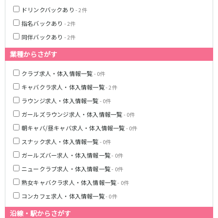
ドリンクバックあり
- 2件
都営浅草線
指名バックあり
- 2件
新橋駅
五反田駅
同伴バックあり
- 2件
浅草駅
浅草橋駅
業種からさがす
東京メトロ銀座線
クラブ求人・体入情報一覧
- 0件
キャバクラ求人・体入情報一覧
新橋駅
銀座駅
- 2件
上野駅
上野広小路駅
ラウンジ求人・体入情報一覧
- 0件
神田駅
渋谷駅
ガールズラウンジ求人・体入情報一覧
- 0件
赤坂見附駅
浅草駅
朝キャバ/昼キャバ求人・体入情報一覧
- 0件
田原町駅
末広町駅
スナック求人・体入情報一覧
- 0件
表参道駅
外苑前駅
ガールズバー求人・体入情報一覧
- 0件
ニュークラブ求人・体入情報一覧
- 0件
西武新宿線
熟女キャバクラ求人・体入情報一覧
- 0件
西武新宿駅
本川越駅
コンカフェ求人・体入情報一覧
- 0件
所沢駅
東村山駅
沿線・駅からさがす
久米川駅
新所沢駅