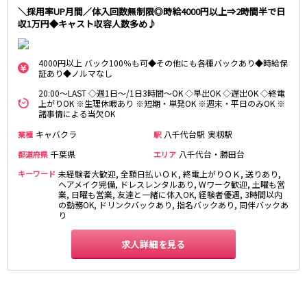
藤沢・鎌倉
相模原
＼採用率UP月間／体入回数無制限◎時給4000円以上⇒2時間半で日
四ツ谷駅
収1万円◆キャスト収容人数多め♪
厚木
横浜
大和
溝の口
JR中央線(快速)
平塚
福富町・伊勢佐木町
4000円以上 バック100％も可◆その他にも各種バックあり◆時給保
新宿駅
立川駅
証あり◆ノルマなし
横須賀
上大岡・戸塚
吉祥寺駅
神田駅
新横浜
武蔵小杉
20:00～LAST ◇週1日～/1日3時間～OK ◇早出OK ◇遅出OK ◇終電
上がりOK ※生理休暇あり ※短期・単発OK ※週末・平日のみOK ※
八王子駅
中野駅
たまプラーザ・向ヶ丘遊園・鷺沼
元住吉・綱島
諸事情による当欠OK
高円寺駅
荻窪駅
川崎中部
横浜東部
キャバクラ
八千代台駅
実籾駅
業種
駅
阿佐ヶ谷駅
三鷹駅
川崎北部
茅ヶ崎
千葉県
八千代台・勝田台
都道府県
エリア
国分寺駅
西荻窪駅
桜木町
横浜西部
武蔵境駅
水道橋駅
キーワード
未経験者大歓迎, 全額日払いＯＫ, 終電上がりＯＫ, 送りあり,
小田原・湯河原
綾瀬・海老名・座間
ヘアメイク完備, ドレスレンタルあり, Wワーク歓迎, 土曜も営
武蔵小金井駅
東小金井駅
業, 日曜も営業, 友達と一緒に体入OK, 経験者優遇, 3時間以内
の勤務OK, ドリンクバックあり, 指名バックあり, 同伴バックあ
東中野駅
飯田橋駅
埼玉県
り
国立駅
豊田駅
大宮
志木
西国分寺駅
高尾駅
求人詳細を見る
南越谷
草加
四ツ谷駅
川越
所沢
熊谷
川口
JR山手線
浦和・北浦和
久喜