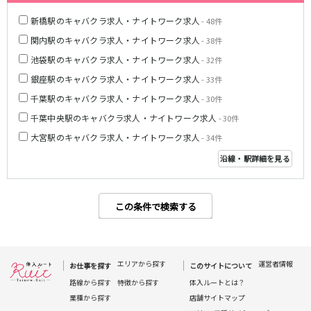
高田馬場駅
航空公園駅
新橋駅のキャバクラ求人・ナイトワーク求人
- 48件
新井薬師前駅
関内駅のキャバクラ求人・ナイトワーク求人
- 38件
池袋駅のキャバクラ求人・ナイトワーク求人
JR根岸線
- 32件
銀座駅のキャバクラ求人・ナイトワーク求人
- 33件
関内駅
横浜駅
千葉駅のキャバクラ求人・ナイトワーク求人
- 30件
桜木町駅
大船駅
千葉中央駅のキャバクラ求人・ナイトワーク求人
- 30件
西武池袋線
大宮駅のキャバクラ求人・ナイトワーク求人
- 34件
沿線・駅詳細を見る
池袋駅
練馬駅
所沢駅
ひばりヶ丘駅
東久留米駅
秋津駅
この条件で検索する
清瀬駅
桜台駅
飯能駅
大泉学園駅
保谷駅
石神井公園駅
エリアから探す
運営者情報
西所沢駅
吾野駅
お仕事を探す
このサイトについて
路線から探す
特徴から探す
体入ルートとは？
JR横浜線
業種から探す
店舗サイトマップ