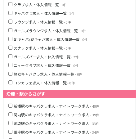
クラブ求人・体入情報一覧
- 0件
町田駅
八王子駅
キャバクラ求人・体入情報一覧
相模原駅
橋本駅
- 1件
新横浜駅
淵野辺駅
ラウンジ求人・体入情報一覧
- 0件
矢部駅
成瀬駅
ガールズラウンジ求人・体入情報一覧
- 0件
古淵駅
菊名駅
朝キャバ/昼キャバ求人・体入情報一覧
- 0件
スナック求人・体入情報一覧
- 0件
東急田園都市線
ガールズバー求人・体入情報一覧
- 2件
渋谷駅
溝の口駅
ニュークラブ求人・体入情報一覧
- 0件
三軒茶屋駅
鷺沼駅
熟女キャバクラ求人・体入情報一覧
- 0件
たまプラーザ駅
あざみ野駅
コンカフェ求人・体入情報一覧
- 0件
藤が丘駅
用賀駅
沿線・駅からさがす
二子玉川駅
中央林間駅
宮前平駅
桜新町駅
新橋駅のキャバクラ求人・ナイトワーク求人
- 49件
関内駅のキャバクラ求人・ナイトワーク求人
- 39件
東急世田谷線
池袋駅のキャバクラ求人・ナイトワーク求人
- 33件
三軒茶屋駅
西太子堂駅
銀座駅のキャバクラ求人・ナイトワーク求人
- 34件
下高井戸駅
宮の坂駅