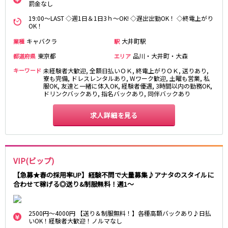
罰金なし
新橋駅
池袋駅
春日部
南浦和
19:00～LAST ◇週1日＆1日3ｈ～OK! ◇遅出出勤OK！ ◇終電上がり
上野駅
新宿駅
蕨
上尾
OK！
秋葉原駅
神田駅
飯能・狭山
深谷
キャバクラ
大井町駅
業種
駅
五反田駅
恵比寿駅
坂戸・東松山
東京都
品川・大井町・大森
都道府県
エリア
渋谷駅
御徒町駅
キーワード
品川駅
未経験者大歓迎, 全額日払いＯＫ, 終電上がりＯＫ, 送りあり,
日暮里駅
千葉県
寮も完備, ドレスレンタルあり, Wワーク歓迎, 土曜も営業, 私
駒込駅
大塚駅
服OK, 友達と一緒に体入OK, 経験者優遇, 3時間以内の勤務OK,
千葉
船橋
ドリンクバックあり, 指名バックあり, 同伴バックあり
高田馬場駅
巣鴨駅
柏
市川・浦安
西日暮里駅
新大久保駅
求人詳細を見る
市原・木更津・君津
松戸
目黒駅
有楽町駅
成田・四街道・香取
津田沼
目白駅
原宿駅
八千代台・勝田台
東金・茂原・長生
東京メトロ丸ノ内線
VIP(ビップ)
栃木県
【急募★春の採用率UP】経験不問で大量募集♪アナタのスタイルに
池袋駅
銀座駅
合わせて稼げる◎送り&制服無料！週1〜
宇都宮
小山
新宿駅
赤坂見附駅
荻窪駅
新宿三丁目駅
茨城県
2500円～4000円 【送り＆制服無料！】各種高額バックあり♪日払
新高円寺駅
南阿佐ケ谷駅
いOK！経験者大歓迎！ノルマなし