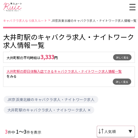
>
キャバクラ求人なら体入ルート
JR京浜東北線のキャバクラ求人・ナイトワーク求人情報一覧
大井町駅のキャバクラ求人・ナイトワーク
東京都
東京メトロ日比谷線
求人情報一覧
上野
銀座駅
池袋
上野駅
3,333
大井町駅の平均時給は
円
詳しく見る
錦糸町・亀戸
秋葉原駅
新橋
北千住駅
吉祥寺
恵比寿駅
町田
六本木駅
大井町駅の即日体験入店できるキャバクラ求人・ナイトワーク求人情報一覧
赤羽
中目黒駅
銀座
日比谷駅
をみる
詳しく見る
立川
広尾駅
歌舞伎町
三ノ輪駅
五反田
蒲田
都営大江戸線
ひばりヶ丘・久米川
神田
JR京浜東北線のキャバクラ求人・ナイトワーク求人
渋谷
北千住
上野御徒町駅
六本木駅
大井町駅のキャバクラ求人・ナイトワーク求人
八王子
練馬
練馬駅
門前仲町駅
六本木
品川・大井町・大森
東新宿駅
両国駅
秋葉原
中野
3
1〜3
▼
件中
件を表示
東中野駅
飯田橋駅
恵比寿
葛西