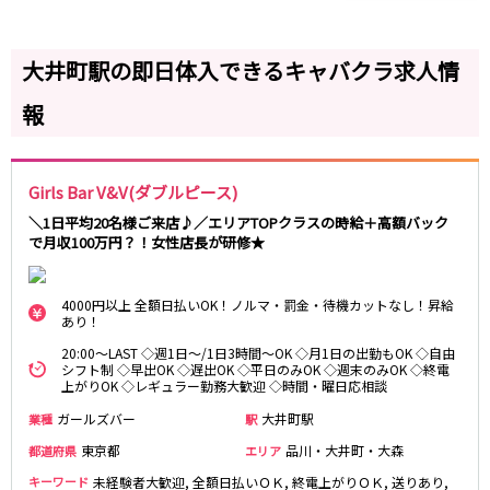
麻布十番駅
森下駅
赤坂
小岩・新小岩
勝どき駅
豊島園駅
自由が丘・学芸大学
三軒茶屋・二子玉川
大井町駅の即日体入できるキャバクラ求人情
駒込・日暮里
成増・板橋
JR中央・総武線
報
荻窪・阿佐ヶ谷
浅草・浅草橋・両国
千葉駅
錦糸町駅
下北沢・経堂
大塚・巣鴨
新宿駅
吉祥寺駅
東陽町・門前仲町
府中
船橋駅
秋葉原駅
Girls Bar V&V(ダブルピース)
目黒・中目黒
拝島・小作
中野駅
本八幡駅
綾瀬・竹ノ塚・西新井
調布
＼1日平均20名様ご来店♪／エリアTOPクラスの時給＋高額バック
西船橋駅
津田沼駅
で月収100万円？！女性店長が研修★
高円寺
国分寺
亀戸駅
小岩駅
亀有・金町
新宿
高円寺駅
荻窪駅
明大前・烏山
四谷・神楽坂
4000円以上 全額日払いOK！ノルマ・罰金・待機カットなし！昇給
市川駅
阿佐ヶ谷駅
あり！
菊川・瑞江
高田馬場・大久保
三鷹駅
新小岩駅
20:00～LAST ◇週1日～/1日3時間～OK ◇月1日の出勤もOK ◇自由
守谷
大泉学園・石神井公園
シフト制 ◇早出OK ◇遅出OK ◇平日のみOK ◇週末のみOK ◇終電
平井駅
稲毛駅
西麻布
上がりOK ◇レギュラー勤務大歓迎 ◇時間・曜日応相談
両国駅
西荻窪駅
ガールズバー
大井町駅
業種
駅
浅草橋駅
水道橋駅
神奈川県
東京都
品川・大井町・大森
都道府県
エリア
東中野駅
飯田橋駅
関内
川崎
キーワード
未経験者大歓迎, 全額日払いＯＫ, 終電上がりＯＫ, 送りあり,
下総中山駅
幕張本郷駅