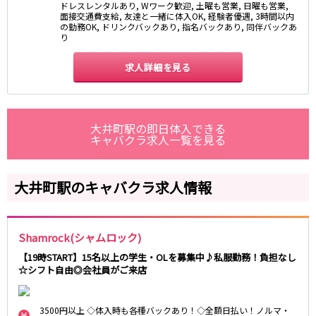
ドレスレンタルあり, Wワーク歓迎, 土曜も営業, 日曜も営業,
藤沢・鎌倉
相模原
四ツ谷駅
面接交通費支給, 友達と一緒に体入OK, 経験者優遇, 3時間以内
厚木
横浜
の勤務OK, ドリンクバックあり, 指名バックあり, 同伴バックあ
り
大和
溝の口
JR中央線(快速)
平塚
福富町・伊勢佐木町
求人詳細を見る
新宿駅
立川駅
横須賀
上大岡・戸塚
吉祥寺駅
神田駅
新横浜
武蔵小杉
八王子駅
中野駅
たまプラーザ・向ヶ丘遊園・鷺沼
元住吉・綱島
高円寺駅
荻窪駅
大井町駅の即日体入できる
川崎中部
横浜東部
キャバクラ求人一覧を見る
阿佐ヶ谷駅
三鷹駅
川崎北部
茅ヶ崎
国分寺駅
西荻窪駅
桜木町
横浜西部
武蔵境駅
水道橋駅
大井町駅のキャバクラ求人情報
小田原・湯河原
綾瀬・海老名・座間
武蔵小金井駅
東小金井駅
東中野駅
飯田橋駅
埼玉県
国立駅
豊田駅
Shamrock(シャムロック)
大宮
志木
西国分寺駅
高尾駅
【19時START】15名以上の学生・OLを募集中♪私服勤務！負担なし
南越谷
草加
四ツ谷駅
☆シフト自由◎会社員がご来店
川越
所沢
熊谷
川口
JR山手線
3500円以上 ◇体入時も各種バックあり！◇全額日払い！ノルマ・
浦和・北浦和
久喜