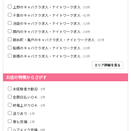
上野のキャバクラ求人・ナイトワーク求人
- 35件
都営浅草線
千葉のキャバクラ求人・ナイトワーク求人
- 42件
新橋駅
五反田駅
池袋のキャバクラ求人・ナイトワーク求人
- 32件
浅草駅
浅草橋駅
関内のキャバクラ求人・ナイトワーク求人
- 34件
錦糸町・亀戸のキャバクラ求人・ナイトワーク求人
- 33件
東京メトロ銀座線
船橋のキャバクラ求人・ナイトワーク求人
- 33件
新橋駅
銀座駅
新橋のキャバクラ求人・ナイトワーク求人
- 33件
上野駅
上野広小路駅
エリア詳細を見る
神田駅
渋谷駅
赤坂見附駅
浅草駅
お店の特徴からさがす
田原町駅
末広町駅
未経験者大歓迎
表参道駅
外苑前駅
- 3件
全額日払いＯＫ
- 3件
西武新宿線
終電上がりＯＫ
- 3件
送りあり
西武新宿駅
本川越駅
- 3件
所沢駅
東村山駅
寮も完備
- 2件
久米川駅
新所沢駅
ヘアメイク完備
- 0件