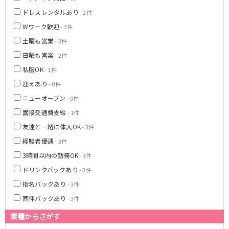
高田馬場駅
航空公園駅
ドレスレンタルあり
- 2件
新井薬師前駅
Wワーク歓迎
- 3件
土曜も営業
- 3件
JR根岸線
日曜も営業
- 2件
関内駅
横浜駅
私服OK
- 1件
桜木町駅
大船駅
迎えあり
- 0件
ニューオープン
- 0件
西武池袋線
面接交通費支給
- 1件
池袋駅
練馬駅
友達と一緒に体入OK
- 3件
所沢駅
ひばりヶ丘駅
経験者優遇
- 3件
東久留米駅
秋津駅
3時間以内の勤務OK
- 3件
清瀬駅
桜台駅
ドリンクバックあり
飯能駅
- 3件
大泉学園駅
保谷駅
石神井公園駅
指名バックあり
- 3件
西所沢駅
吾野駅
同伴バックあり
- 3件
業種からさがす
JR横浜線