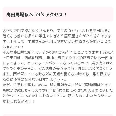
土浦
淡路町駅
水戸
四ツ谷駅
つくば
四谷三丁目駅
取手
茨城県南
日立
高田馬場駅へLet's アクセス！
JR京浜東北線
神栖・鹿嶋
勝田
北茨城
新橋駅
関内駅
大学や専門学校がたくさんあり、学生の街とも言われる高田馬場♪
上野駅
大宮駅
暗くなる前から多くの学生でにぎわう居酒屋さんがたくさんありま
群馬県
すよ！そして、学生さんが利用しやすい安い居酒さんが多いことで
川崎駅
赤羽駅
も有名です！
高崎
前橋・伊勢崎
横浜駅
蒲田駅
そんな高田馬場駅へは、3つの路線から行くことができます！東京メ
館林
太田
秋葉原駅
神田駅
トロ東西線、西武新宿線、JR山手線です☆彡どの路線の駅も一箇所
桐生
渋川
桜木町駅
御徒町駅
にまとまって、とってもコンパクトになっているので、乗り換えはと
蕨駅
南浦和駅
てもラクチン❤また、どの路線の乗り換えも屋外に出なくてOK！つ
まり、雨が降っている時などの天候が良くない時でも、乗り換えす
浦和駅
大船駅
0
るのに不快にならないはずだよ(^_-)-☆
選択した内容で設定
該当求人
川口駅
件
日暮里駅
ただ、注意して欲しいのは、駅の混雑かな！特に通勤時間はとって
品川駅
北浦和駅
も駅が混雑しちゃうんです(；ﾟДﾟ)乗り換えの改札を入るのに少しだ
西川口駅
大井町駅
け待つこともあるかもしれないことも、頭に入れておいた方がいい
大森駅
東十条駅
かもしれないよ！！
鶴見駅
王子駅
西日暮里駅
さいたま新都心駅