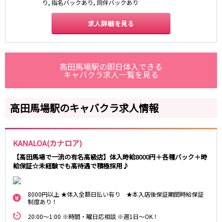
り, 指名バックあり, 同伴バックあり
藤沢・鎌倉
相模原
四ツ谷駅
厚木
横浜
求人詳細を見る
大和
溝の口
JR中央線(快速)
平塚
福富町・伊勢佐木町
新宿駅
立川駅
横須賀
上大岡・戸塚
吉祥寺駅
神田駅
高田馬場駅の即日体入できる
新横浜
武蔵小杉
キャバクラ求人一覧を見る
八王子駅
中野駅
たまプラーザ・向ヶ丘遊園・鷺沼
元住吉・綱島
高円寺駅
荻窪駅
川崎中部
横浜東部
阿佐ヶ谷駅
三鷹駅
川崎北部
茅ヶ崎
高田馬場駅のキャバクラ求人情報
国分寺駅
西荻窪駅
桜木町
横浜西部
武蔵境駅
水道橋駅
小田原・湯河原
綾瀬・海老名・座間
武蔵小金井駅
東小金井駅
KANALOA(カナロア)
東中野駅
飯田橋駅
埼玉県
【高田馬場で一流の有名高級店】体入時給8000円＋各種バック＋時
国立駅
豊田駅
給保証☆未経験でも高待遇で積極採用♪
大宮
志木
西国分寺駅
高尾駅
南越谷
草加
四ツ谷駅
8000円以上 ★体入全額日払い有り ★本入店後保証期間時給保証
川越
所沢
制度あり！
熊谷
川口
JR山手線
20:00～1:00 ※時間・曜日応相談 ※週1日～OK！
浦和・北浦和
久喜