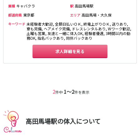
新橋駅
池袋駅
キャバクラ
高田馬場駅
業種
駅
春日部
南浦和
上野駅
新宿駅
蕨
上尾
東京都
高田馬場・大久保
都道府県
エリア
秋葉原駅
神田駅
飯能・狭山
深谷
キーワード
未経験者大歓迎, 全額日払いＯＫ, 終電上がりＯＫ, 送りあり,
五反田駅
恵比寿駅
寮も完備, ヘアメイク完備, ドレスレンタルあり, Wワーク歓迎,
坂戸・東松山
土曜も営業, 友達と一緒に体入OK, 経験者優遇, 3時間以内の勤
渋谷駅
御徒町駅
務OK, 指名バックあり, 同伴バックあり
品川駅
日暮里駅
千葉県
駒込駅
求人詳細を見る
大塚駅
千葉
船橋
高田馬場駅
巣鴨駅
柏
市川・浦安
西日暮里駅
新大久保駅
市原・木更津・君津
松戸
目黒駅
有楽町駅
成田・四街道・香取
津田沼
目白駅
原宿駅
八千代台・勝田台
東金・茂原・長生
2
1〜2
件中
件を表示
東京メトロ丸ノ内線
栃木県
池袋駅
銀座駅
宇都宮
小山
新宿駅
赤坂見附駅
高田馬場駅の体入について
荻窪駅
新宿三丁目駅
茨城県
新高円寺駅
南阿佐ケ谷駅