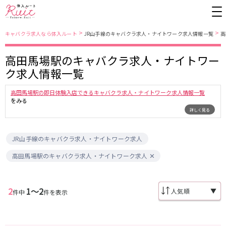
>
>
キャバクラ求人なら体入ルート
JR山手線のキャバクラ求人・ナイトワーク求人情報一覧
高
高田馬場駅のキャバクラ求人・ナイトワー
東京都
東京メトロ日比谷線
ク求人情報一覧
上野
銀座駅
池袋
上野駅
高田馬場駅の即日体験入店できるキャバクラ求人・ナイトワーク求人情報一覧
錦糸町・亀戸
秋葉原駅
新橋
北千住駅
をみる
詳しく見る
吉祥寺
恵比寿駅
町田
六本木駅
赤羽
中目黒駅
銀座
日比谷駅
立川
広尾駅
歌舞伎町
三ノ輪駅
JR山手線のキャバクラ求人・ナイトワーク求人
五反田
蒲田
高田馬場駅のキャバクラ求人・ナイトワーク求人
都営大江戸線
ひばりヶ丘・久米川
神田
渋谷
北千住
上野御徒町駅
六本木駅
八王子
練馬
2
1〜2
▼
件中
件を表示
練馬駅
門前仲町駅
六本木
品川・大井町・大森
東新宿駅
両国駅
秋葉原
中野
東中野駅
飯田橋駅
恵比寿
葛西