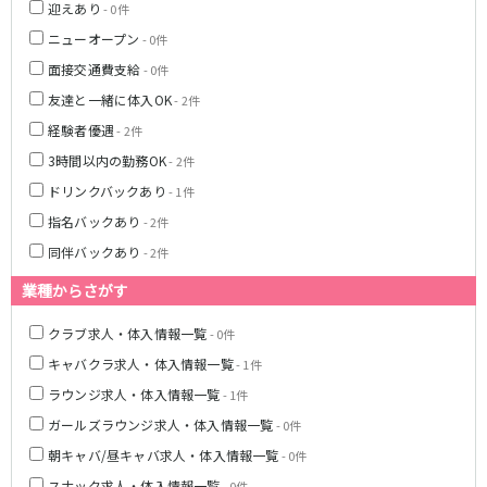
迎えあり
- 0件
松原駅
ニューオープン
- 0件
JR南武線
面接交通費支給
- 0件
友達と一緒に体入OK
- 2件
立川駅
川崎駅
経験者優遇
- 2件
武蔵溝ノ口駅
武蔵小杉駅
3時間以内の勤務OK
府中本町駅
武蔵新城駅
- 2件
登戸駅
稲田堤駅
ドリンクバックあり
- 1件
指名バックあり
- 2件
JR横須賀線
同伴バックあり
- 2件
新橋駅
横浜駅
業種からさがす
品川駅
大船駅
クラブ求人・体入情報一覧
戸塚駅
東戸塚駅
- 0件
久里浜駅
横須賀駅
キャバクラ求人・体入情報一覧
- 1件
鎌倉駅
ラウンジ求人・体入情報一覧
- 1件
ガールズラウンジ求人・体入情報一覧
- 0件
JR埼京線
朝キャバ/昼キャバ求人・体入情報一覧
- 0件
池袋駅
大宮駅
スナック求人・体入情報一覧
- 0件