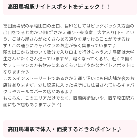
高田馬場駅ナイトスポットをチェック！！
都営浅草線
新橋駅
五反田駅
高田馬場駅の早稲田口の出口、目印としてはビッグボックス方面の
浅草駅
浅草橋駅
出口をでると向かい側に"さかえ通り～東京富士大学入り口～"とい
う、ごはん屋さんがたくさんある通りを見つけることができるは
東京メトロ銀座線
ず！この通りにキャバクラのお店が多く集まっています♪
駅の出口からは歩いて数分で入り口まで行けちゃうよ♪昼間は大学
新橋駅
銀座駅
生さんがたくさん通っていますが、暗くなってくると、近くで働く
上野駅
上野広小路駅
サラリーマンの方も飲みに来るくらいにぎやかなナイトスポットに
なります☆彡
神田駅
渋谷駅
このメインストーリートであるさかえ通り沿いにも何店舗か夜のお
赤坂見附駅
浅草駅
店はありますが、少し脇道に入った場所にも注目されているキャバ
田原町駅
末広町駅
クラやガールズバーの店があるよ♪
表参道駅
外苑前駅
もちろん、このエリアだけでなく、西商店街沿いや、西早稲田駅方
面にもお店もありますよ(^-^)
西武新宿線
西武新宿駅
本川越駅
高田馬場駅で体入・面接するときのポイント♪
所沢駅
東村山駅
久米川駅
新所沢駅