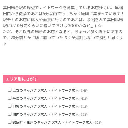
高田馬場駅
航空公園駅
高田場合駅の周辺でナイトワークを募集しているお店多くは、早稲
新井薬師前駅
田口から徒歩であれば5分以内で行けちゃう範囲に集まっています！
駅チカのお店に体入や面接に行くのであれば、余裕をみて高田馬場
JR根岸線
駅には10分前くらいに着いておけばGOODかな(^_-)-☆
ただ、それ以外の場所のお店となると、ちょっと歩く場所にあるの
関内駅
横浜駅
で、20分前とかに駅に着いていたほうが遅刻しないで済むと思うよ
桜木町駅
大船駅
♪
西武池袋線
池袋駅
練馬駅
所沢駅
ひばりヶ丘駅
エリア別にさがす
東久留米駅
秋津駅
清瀬駅
桜台駅
上野のキャバクラ求人・ナイトワーク求人
- 34件
飯能駅
大泉学園駅
千葉のキャバクラ求人・ナイトワーク求人
- 41件
保谷駅
石神井公園駅
池袋のキャバクラ求人・ナイトワーク求人
- 31件
西所沢駅
吾野駅
関内のキャバクラ求人・ナイトワーク求人
- 33件
錦糸町・亀戸のキャバクラ求人・ナイトワーク求人
- 32件
JR横浜線