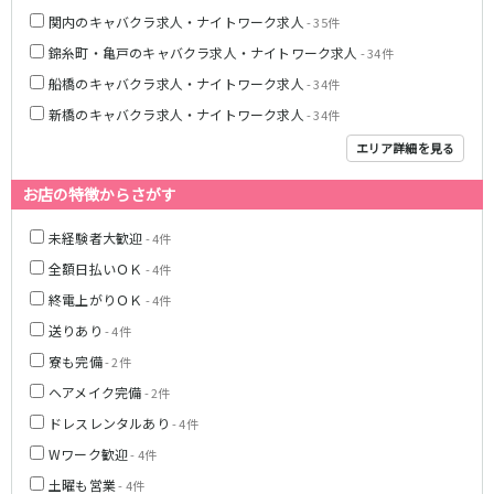
東急大井町線
関内のキャバクラ求人・ナイトワーク求人
- 35件
自由が丘駅
大井町駅
錦糸町・亀戸のキャバクラ求人・ナイトワーク求人
- 34件
二子玉川駅
旗の台駅
船橋のキャバクラ求人・ナイトワーク求人
- 34件
新橋のキャバクラ求人・ナイトワーク求人
- 34件
京急本線
エリア詳細を見る
京急川崎駅
横浜駅
お店の特徴からさがす
京急蒲田駅
横須賀中央駅
品川駅
汐入駅
未経験者大歓迎
- 4件
日ノ出町駅
京急鶴見駅
全額日払いＯＫ
- 4件
上大岡駅
大森海岸駅
終電上がりＯＫ
- 4件
平和島駅
送りあり
- 4件
京王井の頭線
寮も完備
- 2件
ヘアメイク完備
- 2件
吉祥寺駅
渋谷駅
ドレスレンタルあり
神泉駅
下北沢駅
- 4件
井の頭公園駅
明大前駅
Wワーク歓迎
- 4件
池ノ上駅
土曜も営業
- 4件