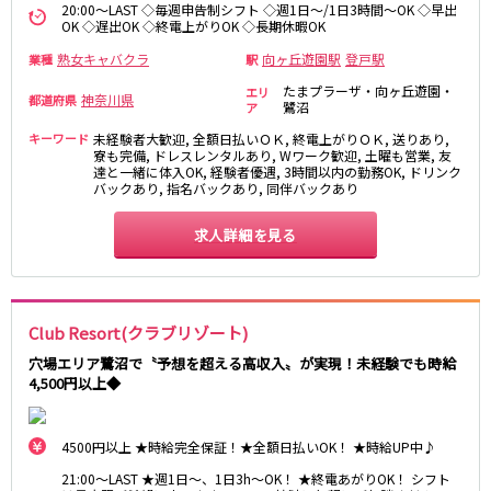
20:00～LAST ◇毎週申告制シフト ◇週1日～/1日3時間～OK ◇早出
新橋駅
池袋駅
春日部
南浦和
OK ◇遅出OK ◇終電上がりOK ◇長期休暇OK
上野駅
新宿駅
蕨
上尾
熟女キャバクラ
向ヶ丘遊園駅
登戸駅
業種
駅
秋葉原駅
神田駅
飯能・狭山
深谷
たまプラーザ・向ヶ丘遊園・
エリ
五反田駅
恵比寿駅
神奈川県
都道府県
坂戸・東松山
鷺沼
ア
渋谷駅
御徒町駅
キーワード
未経験者大歓迎, 全額日払いＯＫ, 終電上がりＯＫ, 送りあり,
品川駅
日暮里駅
寮も完備, ドレスレンタルあり, Wワーク歓迎, 土曜も営業, 友
千葉県
達と一緒に体入OK, 経験者優遇, 3時間以内の勤務OK, ドリンク
駒込駅
大塚駅
バックあり, 指名バックあり, 同伴バックあり
千葉
船橋
高田馬場駅
巣鴨駅
柏
市川・浦安
西日暮里駅
求人詳細を見る
新大久保駅
市原・木更津・君津
松戸
目黒駅
有楽町駅
成田・四街道・香取
津田沼
目白駅
原宿駅
八千代台・勝田台
東金・茂原・長生
Club Resort(クラブリゾート)
東京メトロ丸ノ内線
栃木県
穴場エリア鷺沼で〝予想を超える高収入〟が実現！未経験でも時給
池袋駅
銀座駅
4,500円以上◆
宇都宮
小山
新宿駅
赤坂見附駅
荻窪駅
新宿三丁目駅
4500円以上 ★時給完全保証！★全額日払いOK！ ★時給UP中♪
茨城県
新高円寺駅
南阿佐ケ谷駅
21:00～LAST ★週1日～、1日3h～OK！ ★終電あがりOK！ シフト