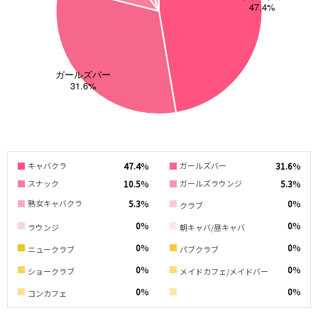
町田駅
八王子駅
相模原駅
橋本駅
新横浜駅
淵野辺駅
矢部駅
成瀬駅
古淵駅
菊名駅
東急田園都市線
渋谷駅
溝の口駅
三軒茶屋駅
鷺沼駅
47.4
%
31.6
%
キャバクラ
ガールズバー
たまプラーザ駅
あざみ野駅
10.5
%
5.3
%
スナック
ガールズラウンジ
藤が丘駅
用賀駅
5.3
%
0
%
熟女キャバクラ
クラブ
二子玉川駅
中央林間駅
0
%
0
%
ラウンジ
朝キャバ/昼キャバ
宮前平駅
桜新町駅
0
%
0
%
ニュークラブ
パブクラブ
東急世田谷線
0
%
0
%
ショークラブ
メイドカフェ/メイドバー
0
%
0
%
三軒茶屋駅
西太子堂駅
コンカフェ
下高井戸駅
宮の坂駅