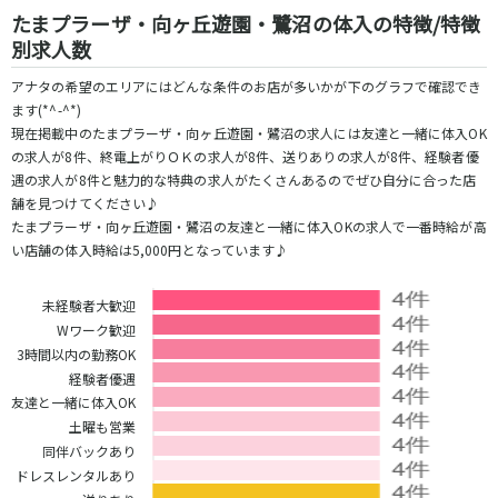
松原駅
たまプラーザ・向ヶ丘遊園・鷺沼の体入の特徴/特徴
別求人数
JR南武線
アナタの希望のエリアにはどんな条件のお店が多いかが下のグラフで確認でき
立川駅
川崎駅
ます(*^-^*)
現在掲載中のたまプラーザ・向ヶ丘遊園・鷺沼の求人には友達と一緒に体入OK
武蔵溝ノ口駅
武蔵小杉駅
の求人が8件、終電上がりＯＫの求人が8件、送りありの求人が8件、経験者優
府中本町駅
武蔵新城駅
遇の求人が8件と魅力的な特典の求人がたくさんあるのでぜひ自分に合った店
登戸駅
稲田堤駅
舗を見つけてください♪
たまプラーザ・向ヶ丘遊園・鷺沼の友達と一緒に体入OKの求人で一番時給が高
JR横須賀線
い店舗の体入時給は5,000円となっています♪
新橋駅
横浜駅
未経験者大歓迎
品川駅
大船駅
Wワーク歓迎
戸塚駅
東戸塚駅
3時間以内の勤務OK
久里浜駅
横須賀駅
経験者優遇
鎌倉駅
友達と一緒に体入OK
土曜も営業
JR埼京線
同伴バックあり
ドレスレンタルあり
池袋駅
大宮駅