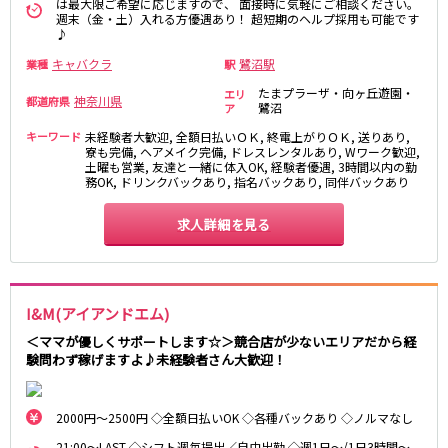
土浦
淡路町駅
水戸
四ツ谷駅
は最大限ご希望に応じますので、 面接時に気軽にご相談ください。
週末（金・土）入れる方優遇あり！ 超短期のヘルプ採用も可能です
つくば
四谷三丁目駅
取手
♪
茨城県南
日立
キャバクラ
鷺沼駅
業種
駅
JR京浜東北線
神栖・鹿嶋
勝田
たまプラーザ・向ヶ丘遊園・
エリ
北茨城
神奈川県
都道府県
鷺沼
新橋駅
関内駅
ア
上野駅
大宮駅
キーワード
未経験者大歓迎, 全額日払いＯＫ, 終電上がりＯＫ, 送りあり,
群馬県
寮も完備, ヘアメイク完備, ドレスレンタルあり, Wワーク歓迎,
川崎駅
赤羽駅
土曜も営業, 友達と一緒に体入OK, 経験者優遇, 3時間以内の勤
務OK, ドリンクバックあり, 指名バックあり, 同伴バックあり
高崎
前橋・伊勢崎
横浜駅
蒲田駅
館林
太田
秋葉原駅
神田駅
求人詳細を見る
桐生
渋川
桜木町駅
御徒町駅
蕨駅
南浦和駅
浦和駅
大船駅
0
選択した内容で設定
該当求人
川口駅
件
日暮里駅
I&M(アイアンドエム)
品川駅
北浦和駅
＜ママが優しくサポートします☆＞競合店が少ないエリアだから経
験問わず稼げますよ♪未経験者さん大歓迎！
西川口駅
大井町駅
大森駅
東十条駅
鶴見駅
王子駅
2000円～2500円 ◇全額日払いOK ◇各種バックあり ◇ノルマなし
西日暮里駅
さいたま新都心駅
21:00～LAST ◇シフト週毎提出／自由出勤 ◇週1日～/1日3時間～