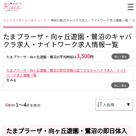
>
>
キャバクラ求人なら体入ルート
神奈川県のキャバクラ求人・ナイトワーク求人情報一覧
た
たまプラーザ・向ヶ丘遊園・鷺沼のキャバ
東京都
東京メトロ日比谷線
クラ求人・ナイトワーク求人情報一覧
上野
銀座駅
池袋
上野駅
3,500
たまプラーザ・向ヶ丘遊園・鷺沼の平均時給は
円
詳しく見る
錦糸町・亀戸
秋葉原駅
新橋
北千住駅
吉祥寺
恵比寿駅
町田
六本木駅
たまプラーザ・向ヶ丘遊園・鷺沼の即日体験入店できるキャバクラ求人・ナイト
赤羽
中目黒駅
銀座
日比谷駅
ワーク求人情報一覧
をみる
立川
広尾駅
歌舞伎町
三ノ輪駅
詳しく見る
五反田
蒲田
都営大江戸線
ひばりヶ丘・久米川
神田
4
1〜4
▼
件中
件を表示
渋谷
北千住
上野御徒町駅
六本木駅
八王子
練馬
練馬駅
門前仲町駅
六本木
品川・大井町・大森
東新宿駅
両国駅
秋葉原
中野
たまプラーザ・向ヶ丘遊園・鷺沼の即日体入
東中野駅
飯田橋駅
恵比寿
葛西