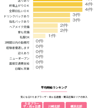
送りあり
新宿駅
赤羽駅
終電上がりＯＫ
恵比寿駅
渋谷駅
全額日払いＯＫ
ドリンクバックあり
川越駅
十条駅
指名バックあり
北赤羽駅
板橋駅
ヘアメイク完備
寮も完備
西武多摩湖線
私服OK
3時間以内の勤務可
国分寺駅
八坂駅
経験者優遇します
迎えあり
小田急小田原線
ニューオープン
新宿駅
町田駅
面接交通費支給
日曜も営業
本厚木駅
厚木駅
相模大野駅
下北沢駅
祖師ヶ谷大蔵駅
向ヶ丘遊園駅
登戸駅
成城学園前駅
平均時給ランキング
経堂駅
小田急相模原駅
気になる!! たまプラーザ・向ヶ丘遊園・鷺沼近隣エリアの体入
小田原駅
豪徳寺駅
たまプラー
海老名駅
ザ・向ヶ丘遊
川崎北部
横浜北部