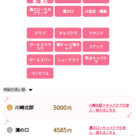
園・鷺沼
溝の口・たま
JR東海道本線
溝の口
元住吉・綱島
プラーザ
新橋駅
川崎駅
横浜駅
藤沢駅
クラブ
キャバクラ
ラウンジ
平塚駅
大船駅
品川駅
ガールズラウ
朝キャバ/昼キ
大磯駅
スナック
ンジ
ャバ
戸塚駅
茅ヶ崎駅
熟女キャバク
辻堂駅
ガールズバー
ニュークラブ
小田原駅
ラ
コンカフェ
東急東横線
横浜駅
渋谷駅
▼
武蔵小杉駅
中目黒駅
自由が丘駅
代官山駅
川崎北部×キャバクラの求
5000
川崎北部
1
円
新丸子駅
学芸大学駅
人・体入はこちら
綱島駅
祐天寺駅
元住吉駅
日吉駅
溝の口×キャバクラの求
4585
溝の口
2
円
菊名駅
人・体入はこちら