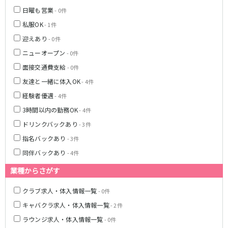
日曜も営業
- 0件
JR八高線(八王子～高麗川)
私服OK
- 1件
八王子駅
東飯能駅
迎えあり
- 0件
ニューオープン
- 0件
東武野田線
面接交通費支給
- 0件
大宮駅
船橋駅
友達と一緒に体入OK
- 4件
柏駅
春日部駅
経験者優遇
- 4件
3時間以内の勤務OK
- 4件
小田急江ノ島線
ドリンクバックあり
- 3件
大和駅
藤沢駅
指名バックあり
- 3件
相模大野駅
湘南台駅
同伴バックあり
- 4件
鶴間駅
中央林間駅
業種からさがす
本鵠沼駅
南林間駅
クラブ求人・体入情報一覧
- 0件
京成千葉線
キャバクラ求人・体入情報一覧
- 2件
千葉中央駅
京成千葉駅
ラウンジ求人・体入情報一覧
- 0件
京成津田沼駅
京成稲毛駅