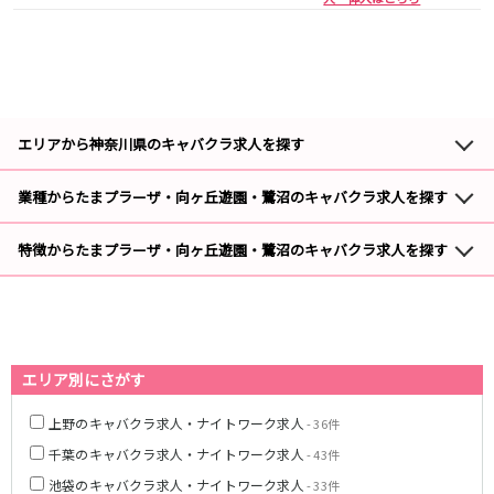
湯島駅
綾瀬駅
町屋駅
西日暮里駅
表参道駅
乃木坂駅
都営新宿線
エリアから神奈川県のキャバクラ求人を探す
本八幡駅
住吉駅
新宿三丁目駅
岩本町駅
業種からたまプラーザ・向ヶ丘遊園・鷺沼のキャバクラ求人を探す
関内のキャバクラ求人
- 53件
小川町駅
森下駅
瑞江駅
一之江駅
特徴からたまプラーザ・向ヶ丘遊園・鷺沼のキャバクラ求人を探す
たまプラーザ・向ヶ丘遊園・鷺沼のキャバクラ体入
- 3件
船堀駅
菊川駅
たまプラーザ・向ヶ丘遊園・鷺沼の3時間以内の勤務OKのキャバクラ求
- 7
件
人
つくばエクスプレス
秋葉原駅
北千住駅
エリア別にさがす
つくば駅
研究学園駅
浅草駅
守谷駅
上野のキャバクラ求人・ナイトワーク求人
- 36件
三郷中央駅
八潮駅
千葉のキャバクラ求人・ナイトワーク求人
- 43件
池袋のキャバクラ求人・ナイトワーク求人
- 33件