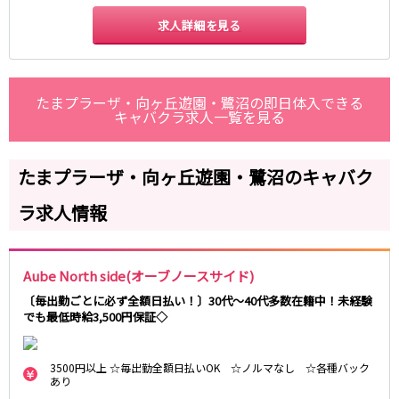
藤沢・鎌倉
相模原
四ツ谷駅
求人詳細を見る
厚木
横浜
大和
溝の口
JR中央線(快速)
平塚
福富町・伊勢佐木町
新宿駅
立川駅
横須賀
上大岡・戸塚
たまプラーザ・向ヶ丘遊園・鷺沼の即日体入できる
吉祥寺駅
キャバクラ求人一覧を見る
神田駅
新横浜
武蔵小杉
八王子駅
中野駅
たまプラーザ・向ヶ丘遊園・鷺沼
元住吉・綱島
高円寺駅
荻窪駅
川崎中部
横浜東部
たまプラーザ・向ヶ丘遊園・鷺沼のキャバク
阿佐ヶ谷駅
三鷹駅
川崎北部
茅ヶ崎
国分寺駅
西荻窪駅
ラ求人情報
桜木町
横浜西部
武蔵境駅
水道橋駅
小田原・湯河原
綾瀬・海老名・座間
武蔵小金井駅
東小金井駅
東中野駅
飯田橋駅
埼玉県
Aube North side(オーブノースサイド)
国立駅
豊田駅
〔毎出勤ごとに必ず全額日払い！〕30代～40代多数在籍中！未経験
大宮
志木
西国分寺駅
高尾駅
でも最低時給3,500円保証◇
南越谷
草加
四ツ谷駅
川越
所沢
3500円以上 ☆毎出勤全額日払いOK ☆ノルマなし ☆各種バック
熊谷
川口
JR山手線
あり
浦和・北浦和
久喜