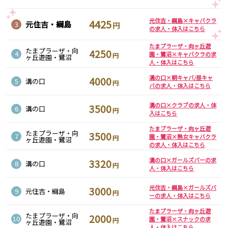
東急目黒線
元住吉・綱島×キャバクラ
4425
元住吉・綱島
3
円
の求人・体入はこちら
武蔵小杉駅
新丸子駅
たまプラーザ・向ヶ丘遊
目黒駅
武蔵小山駅
たまプラーザ・向
4250
4
園・鷺沼×キャバクラの求
円
ヶ丘遊園・鷺沼
日吉駅
人・体入はこちら
溝の口×朝キャバ/昼キャ
4000
5
溝の口
円
JR常磐線(上野～取手)
バの求人・体入はこちら
上野駅
柏駅
溝の口×クラブの求人・体
3500
6
溝の口
円
入はこちら
北千住駅
松戸駅
綾瀬駅
日暮里駅
たまプラーザ・向ヶ丘遊
たまプラーザ・向
3500
7
園・鷺沼×熟女キャバクラ
円
ヶ丘遊園・鷺沼
南柏駅
取手駅
の求人・体入はこちら
金町駅
北松戸駅
溝の口×ガールズバーの求
3320
8
溝の口
円
新松戸駅
亀有駅
人・体入はこちら
馬橋駅
元住吉・綱島×ガールズバ
3000
9
元住吉・綱島
円
ーの求人・体入はこちら
東京メトロ千代田線
たまプラーザ・向ヶ丘遊
たまプラーザ・向
2000
10
園・鷺沼×スナックの求
円
北千住駅
赤坂駅
ヶ丘遊園・鷺沼
人・体入はこちら