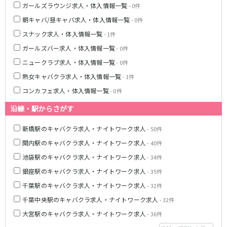
ガールズラウンジ求人・体入情報一覧
- 0件
京成幕張本郷駅
朝キャバ/昼キャバ求人・体入情報一覧
- 0件
スナック求人・体入情報一覧
- 1件
東武伊勢崎線
ガールズバー求人・体入情報一覧
- 0件
北千住駅
新越谷駅
ニュークラブ求人・体入情報一覧
- 0件
草加駅
獨協大学前駅
熟女キャバクラ求人・体入情報一覧
- 1件
館林駅
春日部駅
コンカフェ求人・体入情報一覧
- 0件
押上〈スカイツリー前〉駅
谷塚駅
竹ノ塚駅
浅草駅
沿線・駅からさがす
久喜駅
新伊勢崎駅
新橋駅のキャバクラ求人・ナイトワーク求人
- 50件
西新井駅
太田駅
関内駅のキャバクラ求人・ナイトワーク求人
伊勢崎駅
羽生駅
- 40件
せんげん台駅
大袋駅
池袋駅のキャバクラ求人・ナイトワーク求人
- 34件
加須駅
花崎駅
銀座駅のキャバクラ求人・ナイトワーク求人
- 35件
南羽生駅
蒲生駅
千葉駅のキャバクラ求人・ナイトワーク求人
- 32件
茂林寺前駅
牛田駅
千葉中央駅のキャバクラ求人・ナイトワーク求人
- 32件
越谷駅
五反野駅
大宮駅のキャバクラ求人・ナイトワーク求人
- 36件
小菅駅