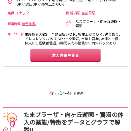
OK ◇遅出OK ◇終電上がりOK
都営浅草線
スナック
鷺沼駅
宮前平駅
業種
駅
新橋駅
五反田駅
たまプラーザ・向ヶ丘遊園・
エリ
神奈川県
都道府県
鷺沼
ア
浅草駅
浅草橋駅
キーワード
未経験者大歓迎, 全額日払いＯＫ, 終電上がりＯＫ, 送りあり,
ドレスレンタルあり, Wワーク歓迎, 土曜も営業, 友達と一緒に
東京メトロ銀座線
体入OK, 経験者優遇, 3時間以内の勤務OK, 同伴バックあり
新橋駅
銀座駅
求人詳細を見る
上野駅
上野広小路駅
神田駅
渋谷駅
赤坂見附駅
浅草駅
田原町駅
末広町駅
表参道駅
外苑前駅
4
1〜4
件中
件を表示
西武新宿線
たまプラーザ・向ヶ丘遊園・鷺沼の体
西武新宿駅
本川越駅
入の業態/特徴をデータとグラフで解
所沢駅
東村山駅
久米川駅
説!!
新所沢駅