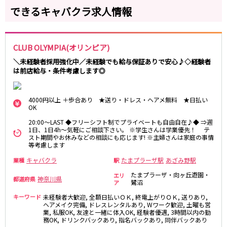
麻布十番駅
森下駅
できるキャバクラ求人情報
赤坂
小岩・新小岩
勝どき駅
豊島園駅
自由が丘・学芸大学
三軒茶屋・二子玉川
駒込・日暮里
成増・板橋
JR中央・総武線
CLUB OLYMPIA(オリンピア)
荻窪・阿佐ヶ谷
浅草・浅草橋・両国
千葉駅
錦糸町駅
＼未経験者採用強化中／未経験でも給与保証ありで安心♪◇経験者
下北沢・経堂
大塚・巣鴨
は前店給与・条件考慮します◎
新宿駅
吉祥寺駅
東陽町・門前仲町
府中
船橋駅
秋葉原駅
目黒・中目黒
拝島・小作
中野駅
本八幡駅
4000円以上 ＋歩合あり ★送り・ドレス・ヘアメ無料 ★日払い
綾瀬・竹ノ塚・西新井
調布
OK
西船橋駅
津田沼駅
高円寺
国分寺
20:00～LAST ◆フリーシフト制でプライベートも自由自在♪◆ ⇒週
亀戸駅
小岩駅
亀有・金町
新宿
1日、1日4h～気軽にご相談下さい。 ※学生さんは学業優先！ テ
高円寺駅
荻窪駅
スト期間やお休みなどの相談にも応じます! ※主婦さんは家庭の事情
明大前・烏山
四谷・神楽坂
等考慮します
市川駅
阿佐ヶ谷駅
菊川・瑞江
高田馬場・大久保
キャバクラ
たまプラーザ駅
あざみ野駅
業種
三鷹駅
新小岩駅
駅
守谷
大泉学園・石神井公園
平井駅
稲毛駅
たまプラーザ・向ヶ丘遊園・
エリ
西麻布
神奈川県
都道府県
鷺沼
ア
両国駅
西荻窪駅
キーワード
未経験者大歓迎, 全額日払いＯＫ, 終電上がりＯＫ, 送りあり,
浅草橋駅
水道橋駅
神奈川県
ヘアメイク完備, ドレスレンタルあり, Wワーク歓迎, 土曜も営
東中野駅
飯田橋駅
業, 私服OK, 友達と一緒に体入OK, 経験者優遇, 3時間以内の勤
関内
川崎
務OK, ドリンクバックあり, 指名バックあり, 同伴バックあり
下総中山駅
幕張本郷駅