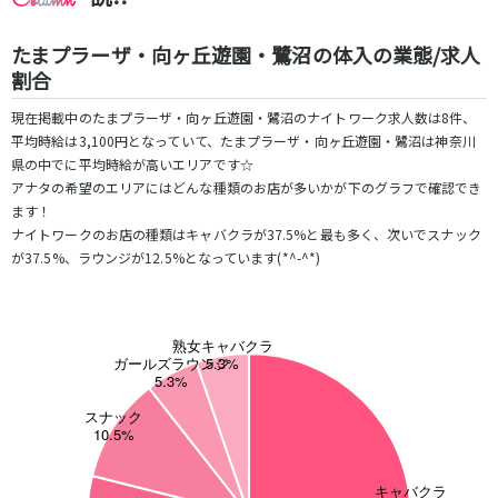
高田馬場駅
航空公園駅
新井薬師前駅
たまプラーザ・向ヶ丘遊園・鷺沼の体入の業態/求人
割合
JR根岸線
現在掲載中のたまプラーザ・向ヶ丘遊園・鷺沼のナイトワーク求人数は8件、
関内駅
横浜駅
平均時給は3,100円となっていて、たまプラーザ・向ヶ丘遊園・鷺沼は神奈川
県の中でに平均時給が高いエリアです☆
桜木町駅
大船駅
アナタの希望のエリアにはどんな種類のお店が多いかが下のグラフで確認でき
ます！
西武池袋線
ナイトワークのお店の種類はキャバクラが37.5%と最も多く、次いでスナック
が37.5%、ラウンジが12.5%となっています(*^-^*)
池袋駅
練馬駅
所沢駅
ひばりヶ丘駅
東久留米駅
秋津駅
清瀬駅
桜台駅
飯能駅
大泉学園駅
保谷駅
石神井公園駅
西所沢駅
吾野駅
JR横浜線