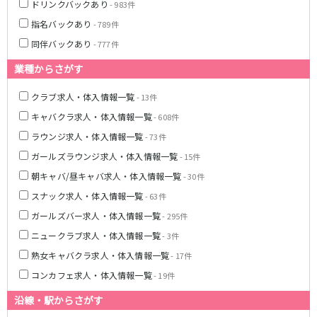
土浦
淡路町駅
水戸
四ツ谷駅
ドリンクバックあり
- 983件
つくば
四谷三丁目駅
取手
指名バックあり
- 789件
茨城県南
日立
同伴バックあり
- 777件
JR京浜東北線
神栖・鹿嶋
勝田
業種からさがす
北茨城
新橋駅
関内駅
上野駅
大宮駅
クラブ求人・体入情報一覧
- 13件
群馬県
川崎駅
赤羽駅
キャバクラ求人・体入情報一覧
- 608件
高崎
前橋・伊勢崎
横浜駅
蒲田駅
ラウンジ求人・体入情報一覧
- 73件
館林
太田
秋葉原駅
神田駅
ガールズラウンジ求人・体入情報一覧
- 15件
桐生
渋川
桜木町駅
御徒町駅
朝キャバ/昼キャバ求人・体入情報一覧
- 30件
蕨駅
南浦和駅
スナック求人・体入情報一覧
- 63件
浦和駅
大船駅
0
ガールズバー求人・体入情報一覧
選択した内容で設定
- 295件
該当求人
川口駅
件
日暮里駅
ニュークラブ求人・体入情報一覧
品川駅
北浦和駅
- 3件
西川口駅
大井町駅
熟女キャバクラ求人・体入情報一覧
- 17件
大森駅
東十条駅
コンカフェ求人・体入情報一覧
- 19件
鶴見駅
王子駅
沿線・駅からさがす
西日暮里駅
さいたま新都心駅