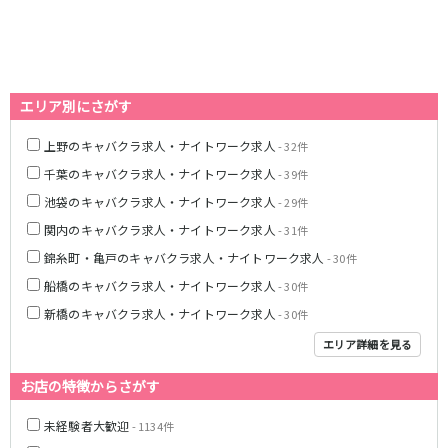
藤沢・鎌倉
相模原
四ツ谷駅
厚木
横浜
大和
溝の口
JR中央線(快速)
平塚
福富町・伊勢佐木町
新宿駅
立川駅
エリア別にさがす
横須賀
上大岡・戸塚
吉祥寺駅
神田駅
新横浜
武蔵小杉
上野のキャバクラ求人・ナイトワーク求人
- 32件
八王子駅
中野駅
たまプラーザ・向ヶ丘遊園・鷺沼
元住吉・綱島
千葉のキャバクラ求人・ナイトワーク求人
- 39件
高円寺駅
荻窪駅
川崎中部
横浜東部
池袋のキャバクラ求人・ナイトワーク求人
阿佐ヶ谷駅
三鷹駅
- 29件
川崎北部
茅ヶ崎
国分寺駅
西荻窪駅
関内のキャバクラ求人・ナイトワーク求人
- 31件
桜木町
横浜西部
武蔵境駅
水道橋駅
錦糸町・亀戸のキャバクラ求人・ナイトワーク求人
- 30件
小田原・湯河原
綾瀬・海老名・座間
武蔵小金井駅
東小金井駅
船橋のキャバクラ求人・ナイトワーク求人
- 30件
東中野駅
飯田橋駅
埼玉県
新橋のキャバクラ求人・ナイトワーク求人
- 30件
国立駅
豊田駅
大宮
志木
エリア詳細を見る
西国分寺駅
高尾駅
南越谷
草加
四ツ谷駅
お店の特徴からさがす
川越
所沢
熊谷
川口
JR山手線
未経験者大歓迎
- 1134件
浦和・北浦和
久喜