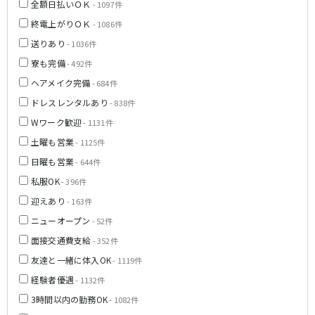
全額日払いＯＫ
- 1097件
新橋駅
池袋駅
春日部
南浦和
終電上がりＯＫ
- 1086件
上野駅
新宿駅
蕨
上尾
送りあり
- 1036件
秋葉原駅
神田駅
飯能・狭山
深谷
五反田駅
恵比寿駅
寮も完備
- 492件
坂戸・東松山
渋谷駅
御徒町駅
ヘアメイク完備
- 684件
品川駅
日暮里駅
千葉県
ドレスレンタルあり
- 838件
駒込駅
大塚駅
Wワーク歓迎
- 1131件
千葉
船橋
高田馬場駅
巣鴨駅
土曜も営業
- 1125件
柏
市川・浦安
西日暮里駅
新大久保駅
日曜も営業
市原・木更津・君津
松戸
- 644件
目黒駅
有楽町駅
成田・四街道・香取
津田沼
私服OK
- 396件
目白駅
原宿駅
八千代台・勝田台
東金・茂原・長生
迎えあり
- 163件
東京メトロ丸ノ内線
ニューオープン
- 52件
栃木県
面接交通費支給
- 352件
池袋駅
銀座駅
宇都宮
小山
友達と一緒に体入OK
- 1119件
新宿駅
赤坂見附駅
経験者優遇
荻窪駅
新宿三丁目駅
- 1132件
茨城県
新高円寺駅
南阿佐ケ谷駅
3時間以内の勤務OK
- 1082件