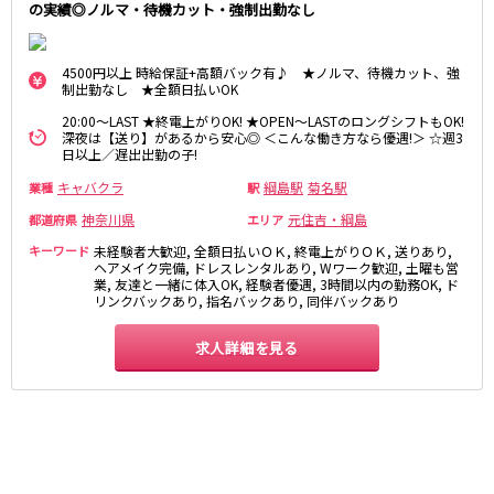
麻布十番駅
森下駅
の実績◎ノルマ・待機カット・強制出勤なし
赤坂
小岩・新小岩
勝どき駅
豊島園駅
自由が丘・学芸大学
三軒茶屋・二子玉川
4500円以上 時給保証+高額バック有♪ ★ノルマ、待機カット、強
駒込・日暮里
成増・板橋
JR中央・総武線
制出勤なし ★全額日払いOK
荻窪・阿佐ヶ谷
浅草・浅草橋・両国
20:00～LAST ★終電上がりOK! ★OPEN～LASTのロングシフトもOK!
千葉駅
錦糸町駅
下北沢・経堂
大塚・巣鴨
深夜は【送り】があるから安心◎ ＜こんな働き方なら優遇!＞ ☆週3
日以上／遅出出勤の子!
新宿駅
吉祥寺駅
東陽町・門前仲町
府中
船橋駅
秋葉原駅
キャバクラ
綱島駅
菊名駅
業種
駅
目黒・中目黒
拝島・小作
中野駅
本八幡駅
綾瀬・竹ノ塚・西新井
調布
神奈川県
元住吉・綱島
都道府県
エリア
西船橋駅
津田沼駅
高円寺
国分寺
キーワード
未経験者大歓迎, 全額日払いＯＫ, 終電上がりＯＫ, 送りあり,
亀戸駅
小岩駅
ヘアメイク完備, ドレスレンタルあり, Wワーク歓迎, 土曜も営
亀有・金町
新宿
業, 友達と一緒に体入OK, 経験者優遇, 3時間以内の勤務OK, ド
高円寺駅
荻窪駅
リンクバックあり, 指名バックあり, 同伴バックあり
明大前・烏山
四谷・神楽坂
市川駅
阿佐ヶ谷駅
菊川・瑞江
高田馬場・大久保
求人詳細を見る
三鷹駅
新小岩駅
守谷
大泉学園・石神井公園
平井駅
稲毛駅
西麻布
両国駅
西荻窪駅
浅草橋駅
水道橋駅
神奈川県
東中野駅
飯田橋駅
関内
川崎
下総中山駅
幕張本郷駅