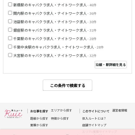
新橋駅のキャバクラ求人・ナイトワーク求人
- 46件
都営浅草線
関内駅のキャバクラ求人・ナイトワーク求人
- 36件
新橋駅
五反田駅
池袋駅のキャバクラ求人・ナイトワーク求人
- 30件
浅草駅
浅草橋駅
銀座駅のキャバクラ求人・ナイトワーク求人
- 31件
千葉駅のキャバクラ求人・ナイトワーク求人
- 28件
東京メトロ銀座線
千葉中央駅のキャバクラ求人・ナイトワーク求人
- 28件
新橋駅
銀座駅
大宮駅のキャバクラ求人・ナイトワーク求人
- 32件
上野駅
上野広小路駅
沿線・駅詳細を見る
神田駅
渋谷駅
赤坂見附駅
浅草駅
田原町駅
末広町駅
この条件で検索する
表参道駅
外苑前駅
西武新宿線
エリアから探す
運営者情報
お仕事を探す
このサイトについて
西武新宿駅
本川越駅
路線から探す
特徴から探す
体入ルートとは？
所沢駅
東村山駅
業種から探す
店舗サイトマップ
久米川駅
新所沢駅
エリアx業種サイトマップ