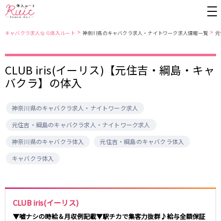
>
>
キャバクラ求人なら体入ルート
神奈川県のキャバクラ求人・ナイトワーク求人情報一覧
元
CLUB iris(イーリス)【元住吉・綱島・キャ
東京都
東京メトロ日比谷線
バクラ】の体入
上野
銀座駅
池袋
上野駅
錦糸町・亀戸
秋葉原駅
新橋
北千住駅
神奈川県のキャバクラ求人・ナイトワーク求人
吉祥寺
恵比寿駅
町田
六本木駅
赤羽
中目黒駅
銀座
日比谷駅
元住吉・綱島のキャバクラ求人・ナイトワーク求人
立川
広尾駅
歌舞伎町
三ノ輪駅
神奈川県のキャバクラ体入
元住吉・綱島のキャバクラ体入
五反田
蒲田
都営大江戸線
キャバクラ体入
ひばりヶ丘・久米川
神田
渋谷
北千住
上野御徒町駅
六本木駅
八王子
練馬
練馬駅
門前仲町駅
六本木
品川・大井町・大森
東新宿駅
両国駅
CLUB iris(イーリス)
秋葉原
中野
東中野駅
飯田橋駅
▼嘘ナシの時給＆月収例記載▼駅チカで集客力抜群♪給与全額保証
恵比寿
葛西