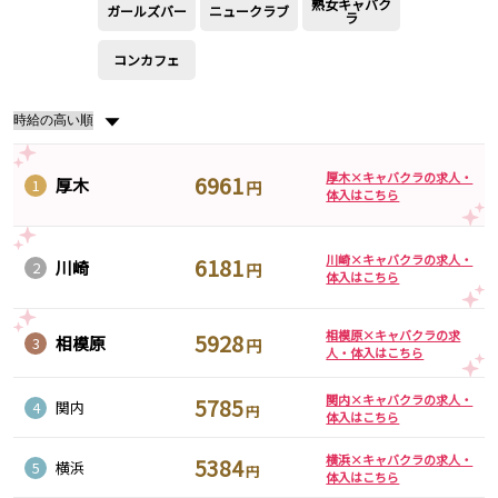
熟女キャバク
ガールズバー
ニュークラブ
ラ
町田駅
八王子駅
相模原駅
橋本駅
コンカフェ
新横浜駅
淵野辺駅
矢部駅
成瀬駅
▼
古淵駅
菊名駅
厚木×キャバクラの求人・
6961
厚木
1
東急田園都市線
円
体入はこちら
渋谷駅
溝の口駅
三軒茶屋駅
鷺沼駅
川崎×キャバクラの求人・
6181
川崎
2
円
体入はこちら
たまプラーザ駅
あざみ野駅
藤が丘駅
用賀駅
相模原×キャバクラの求
5928
二子玉川駅
中央林間駅
相模原
3
円
人・体入はこちら
宮前平駅
桜新町駅
関内×キャバクラの求人・
5785
4
関内
円
東急世田谷線
体入はこちら
三軒茶屋駅
西太子堂駅
横浜×キャバクラの求人・
5384
5
横浜
円
体入はこちら
下高井戸駅
宮の坂駅