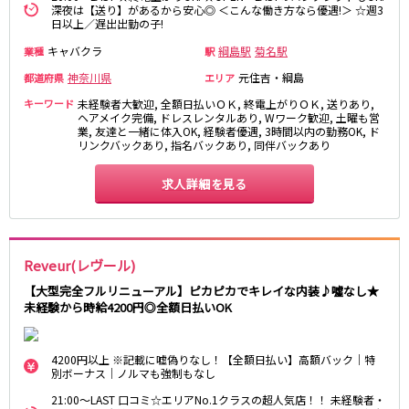
深夜は【送り】があるから安心◎ ＜こんな働き方なら優遇!＞ ☆週3
新橋駅
池袋駅
春日部
南浦和
日以上／遅出出勤の子!
上野駅
新宿駅
蕨
上尾
キャバクラ
綱島駅
菊名駅
業種
駅
秋葉原駅
神田駅
飯能・狭山
深谷
神奈川県
元住吉・綱島
都道府県
エリア
五反田駅
恵比寿駅
坂戸・東松山
キーワード
渋谷駅
未経験者大歓迎, 全額日払いＯＫ, 終電上がりＯＫ, 送りあり,
御徒町駅
ヘアメイク完備, ドレスレンタルあり, Wワーク歓迎, 土曜も営
品川駅
日暮里駅
千葉県
業, 友達と一緒に体入OK, 経験者優遇, 3時間以内の勤務OK, ド
リンクバックあり, 指名バックあり, 同伴バックあり
駒込駅
大塚駅
千葉
船橋
高田馬場駅
巣鴨駅
求人詳細を見る
柏
市川・浦安
西日暮里駅
新大久保駅
市原・木更津・君津
松戸
目黒駅
有楽町駅
成田・四街道・香取
津田沼
目白駅
原宿駅
八千代台・勝田台
東金・茂原・長生
Reveur(レヴール)
東京メトロ丸ノ内線
【大型完全フルリニューアル】ピカピカでキレイな内装♪噓なし★
栃木県
未経験から時給4200円◎全額日払いOK
池袋駅
銀座駅
宇都宮
小山
新宿駅
赤坂見附駅
4200円以上 ※記載に嘘偽りなし！【全額日払い】高額バック｜特
荻窪駅
新宿三丁目駅
別ボーナス｜ノルマも強制もなし
茨城県
新高円寺駅
南阿佐ケ谷駅
21:00～LAST 口コミ☆エリアNo.1クラスの超人気店！！ 未経験者・