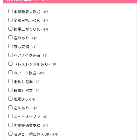
新宿駅
赤羽駅
未経験者大歓迎
- 4件
恵比寿駅
渋谷駅
全額日払いＯＫ
- 4件
川越駅
十条駅
終電上がりＯＫ
北赤羽駅
板橋駅
- 4件
送りあり
- 4件
西武多摩湖線
寮も完備
- 2件
ヘアメイク完備
国分寺駅
八坂駅
- 3件
ドレスレンタルあり
- 4件
小田急小田原線
Wワーク歓迎
- 4件
土曜も営業
新宿駅
町田駅
- 4件
本厚木駅
厚木駅
日曜も営業
- 1件
相模大野駅
下北沢駅
私服OK
- 0件
祖師ヶ谷大蔵駅
向ヶ丘遊園駅
迎えあり
- 0件
登戸駅
成城学園前駅
ニューオープン
- 0件
経堂駅
小田急相模原駅
面接交通費支給
- 0件
小田原駅
豪徳寺駅
友達と一緒に体入OK
- 4件
海老名駅