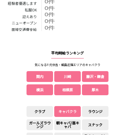
経験者優遇します
高田馬場駅
航空公園駅
私服OK
新井薬師前駅
迎えあり
ニューオープン
JR根岸線
面接交通費支給
関内駅
横浜駅
桜木町駅
大船駅
平均時給ランキング
西武池袋線
気になる!! 元住吉・綱島近隣エリアのキャバクラ
池袋駅
練馬駅
関内
川崎
藤沢・鎌倉
所沢駅
ひばりヶ丘駅
東久留米駅
秋津駅
横浜
相模原
厚木
清瀬駅
桜台駅
飯能駅
大泉学園駅
保谷駅
石神井公園駅
クラブ
キャバクラ
ラウンジ
西所沢駅
吾野駅
ガールズラウ
朝キャバ/昼キ
スナック
ンジ
ャバ
JR横浜線