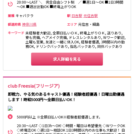
20:00～LAST ＼ 完全自由シフト制 ／ ■週1日～OK ■1日3時間
麻布十番駅
森下駅
～OK ■遅出出勤OK ■終電上がりOK
赤坂
小岩・新小岩
勝どき駅
豊島園駅
自由が丘・学芸大学
三軒茶屋・二子玉川
キャバクラ
日吉駅
元住吉駅
業種
駅
駒込・日暮里
成増・板橋
JR中央・総武線
神奈川県
元住吉・綱島
都道府県
エリア
荻窪・阿佐ヶ谷
浅草・浅草橋・両国
キーワード
未経験者大歓迎, 全額日払いＯＫ, 終電上がりＯＫ, 送りあり,
千葉駅
錦糸町駅
下北沢・経堂
大塚・巣鴨
寮も完備, ヘアメイク完備, ドレスレンタルあり, Wワーク歓迎,
土曜も営業, 友達と一緒に体入OK, 経験者優遇, 3時間以内の勤
新宿駅
吉祥寺駅
東陽町・門前仲町
府中
務OK, ドリンクバックあり, 指名バックあり, 同伴バックあり
船橋駅
秋葉原駅
目黒・中目黒
拝島・小作
中野駅
本八幡駅
求人詳細を見る
綾瀬・竹ノ塚・西新井
調布
西船橋駅
津田沼駅
高円寺
国分寺
亀戸駅
小岩駅
亀有・金町
新宿
高円寺駅
荻窪駅
明大前・烏山
四谷・神楽坂
club Freesia(フリージア)
市川駅
阿佐ヶ谷駅
菊川・瑞江
高田馬場・大久保
即戦力、やる気のあるキャスト優遇！経験者超優遇！日曜出勤優遇
三鷹駅
新小岩駅
守谷
大泉学園・石神井公園
します！時給5000円～全額日払いOK！
平井駅
稲毛駅
西麻布
両国駅
西荻窪駅
5000円以上 ※全額日払いOK※経験者超優遇します。
浅草橋駅
水道橋駅
神奈川県
東中野駅
飯田橋駅
20:30～LAST ◇1日3h～OK! ◇時間・曜日は希望優先 ◇WワークOK
関内
川崎
◇終電迄OK ◇週1日～相談OK 1日3時間以内のお仕事も大歓迎！ 自
下総中山駅
幕張本郷駅