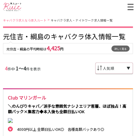
>
キャバクラ求人なら体入ルート
キャバクラ求人・ナイトワーク求人情報一覧
元住吉・綱島のキャバクラ体入情報一覧
東京都
東京メトロ日比谷線
4,425
元住吉・綱島の平均時給は
円
詳しく見る
上野
銀座駅
池袋
上野駅
錦糸町・亀戸
秋葉原駅
新橋
北千住駅
4
1〜4
吉祥寺
恵比寿駅
町田
六本木駅
▼
件中
件を表示
赤羽
中目黒駅
銀座
日比谷駅
立川
広尾駅
歌舞伎町
三ノ輪駅
五反田
蒲田
都営大江戸線
Club マリンガール
ひばりヶ丘・久米川
神田
渋谷
北千住
＼のんびりキャバ／派手な雰囲気ナシ♪エリア客層、ほぼ独占！高
上野御徒町駅
六本木駅
額バック×集客力◆本入後も全額日払いOK
八王子
練馬
練馬駅
門前仲町駅
六本木
品川・大井町・大森
東新宿駅
両国駅
秋葉原
中野
4000円以上 全額日払いOK◎ 各種高額バックあり◎
東中野駅
飯田橋駅
恵比寿
葛西