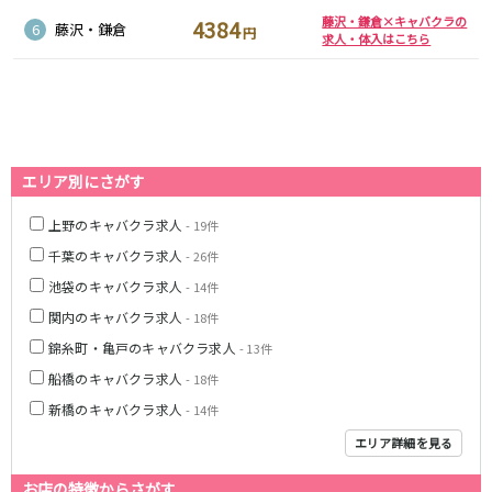
松原駅
藤沢・鎌倉×キャバクラの
4384
6
藤沢・鎌倉
円
求人・体入はこちら
JR南武線
立川駅
川崎駅
武蔵溝ノ口駅
武蔵小杉駅
府中本町駅
武蔵新城駅
エリア別にさがす
登戸駅
稲田堤駅
上野のキャバクラ求人
- 19件
JR横須賀線
千葉のキャバクラ求人
- 26件
新橋駅
横浜駅
池袋のキャバクラ求人
- 14件
品川駅
大船駅
関内のキャバクラ求人
- 18件
戸塚駅
東戸塚駅
錦糸町・亀戸のキャバクラ求人
- 13件
久里浜駅
横須賀駅
船橋のキャバクラ求人
- 18件
鎌倉駅
新橋のキャバクラ求人
- 14件
JR埼京線
エリア詳細を見る
池袋駅
大宮駅
お店の特徴からさがす