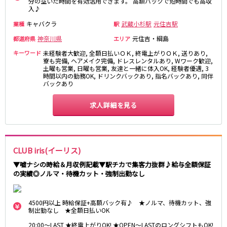
分の空いた時間を有効活用できます。 高額バックで短時間でも高収
藤沢・鎌倉
相模原
入♪
四ツ谷駅
厚木
横浜
キャバクラ
武蔵小杉駅
元住吉駅
業種
駅
大和
溝の口
JR中央線(快速)
神奈川県
元住吉・綱島
都道府県
エリア
平塚
福富町・伊勢佐木町
新宿駅
立川駅
キーワード
未経験者大歓迎, 全額日払いＯＫ, 終電上がりＯＫ, 送りあり,
横須賀
上大岡・戸塚
寮も完備, ヘアメイク完備, ドレスレンタルあり, Wワーク歓迎,
吉祥寺駅
神田駅
新横浜
土曜も営業, 日曜も営業, 友達と一緒に体入OK, 経験者優遇, 3
武蔵小杉
時間以内の勤務OK, ドリンクバックあり, 指名バックあり, 同伴
八王子駅
中野駅
たまプラーザ・向ヶ丘遊園・鷺沼
元住吉・綱島
バックあり
高円寺駅
荻窪駅
川崎中部
横浜東部
阿佐ヶ谷駅
三鷹駅
求人詳細を見る
川崎北部
茅ヶ崎
国分寺駅
西荻窪駅
桜木町
横浜西部
武蔵境駅
水道橋駅
小田原・湯河原
綾瀬・海老名・座間
武蔵小金井駅
東小金井駅
CLUB iris(イーリス)
東中野駅
飯田橋駅
埼玉県
▼嘘ナシの時給＆月収例記載▼駅チカで集客力抜群♪給与全額保証
国立駅
豊田駅
の実績◎ノルマ・待機カット・強制出勤なし
大宮
志木
西国分寺駅
高尾駅
南越谷
草加
四ツ谷駅
川越
所沢
4500円以上 時給保証+高額バック有♪ ★ノルマ、待機カット、強
制出勤なし ★全額日払いOK
熊谷
川口
JR山手線
20:00～LAST ★終電上がりOK! ★OPEN～LASTのロングシフトもOK!
浦和・北浦和
久喜