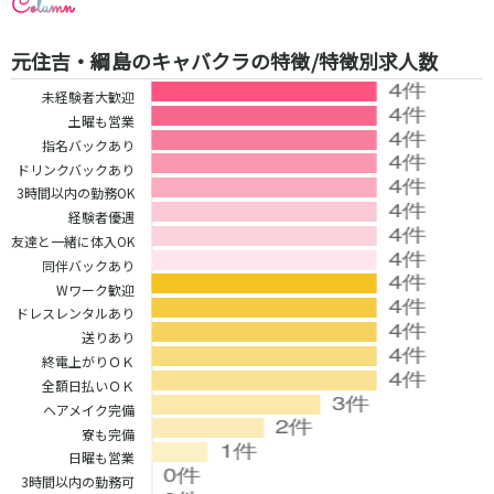
都営浅草線
元住吉・綱島のキャバクラの特徴/特徴別求人数
新橋駅
五反田駅
未経験者大歓迎
浅草駅
浅草橋駅
土曜も営業
指名バックあり
東京メトロ銀座線
ドリンクバックあり
3時間以内の勤務OK
新橋駅
銀座駅
経験者優遇
上野駅
上野広小路駅
友達と一緒に体入OK
神田駅
渋谷駅
同伴バックあり
赤坂見附駅
浅草駅
Wワーク歓迎
田原町駅
末広町駅
ドレスレンタルあり
表参道駅
外苑前駅
送りあり
終電上がりＯＫ
全額日払いＯＫ
西武新宿線
ヘアメイク完備
西武新宿駅
本川越駅
寮も完備
所沢駅
東村山駅
日曜も営業
3時間以内の勤務可
久米川駅
新所沢駅