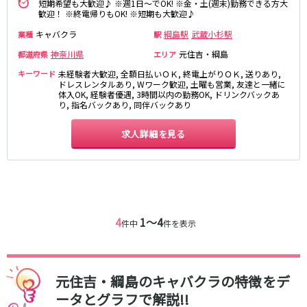
土浦
淡路町駅
水戸
四ツ谷駅
短期希望も大歓迎♪ ※週1日～でOK! ※金・土(週末)勤務できる方大
歓迎！ ※終電帰りもOK! ※短期も大歓迎♪
つくば
四谷三丁目駅
取手
キャバクラ
茨城県南
日立
綱島駅
武蔵小杉駅
業種
駅
JR京浜東北線
神栖・鹿嶋
勝田
神奈川県
元住吉・綱島
都道府県
エリア
北茨城
キーワード
未経験者大歓迎, 全額日払いＯＫ, 終電上がりＯＫ, 送りあり,
新橋駅
関内駅
ドレスレンタルあり, Wワーク歓迎, 土曜も営業, 友達と一緒に
上野駅
大宮駅
体入OK, 経験者優遇, 3時間以内の勤務OK, ドリンクバックあ
群馬県
り, 指名バックあり, 同伴バックあり
川崎駅
赤羽駅
高崎
前橋・伊勢崎
横浜駅
蒲田駅
求人詳細を見る
館林
太田
秋葉原駅
神田駅
桐生
渋川
桜木町駅
御徒町駅
蕨駅
南浦和駅
浦和駅
大船駅
0
選択した内容で設定
該当求人
川口駅
件
日暮里駅
4
1〜4
件中
件を表示
品川駅
北浦和駅
西川口駅
大井町駅
大森駅
東十条駅
元住吉・綱島のキャバクラの特徴をデ
鶴見駅
王子駅
ータとグラフで解説!!
西日暮里駅
さいたま新都心駅