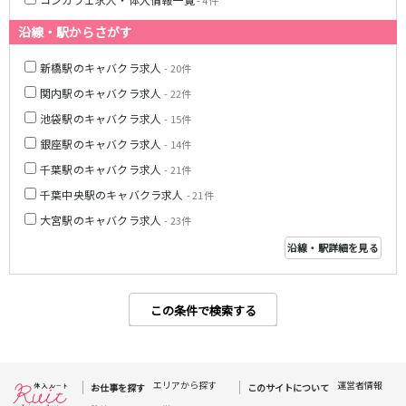
- 4件
東急目黒線
沿線・駅からさがす
武蔵小杉駅
新丸子駅
新橋駅のキャバクラ求人
- 20件
目黒駅
武蔵小山駅
関内駅のキャバクラ求人
- 22件
日吉駅
池袋駅のキャバクラ求人
- 15件
銀座駅のキャバクラ求人
- 14件
JR常磐線(上野～取手)
千葉駅のキャバクラ求人
- 21件
上野駅
柏駅
千葉中央駅のキャバクラ求人
- 21件
北千住駅
松戸駅
大宮駅のキャバクラ求人
- 23件
綾瀬駅
日暮里駅
沿線・駅詳細を見る
南柏駅
取手駅
金町駅
北松戸駅
新松戸駅
亀有駅
この条件で検索する
馬橋駅
東京メトロ千代田線
エリアから探す
運営者情報
お仕事を探す
このサイトについて
北千住駅
赤坂駅