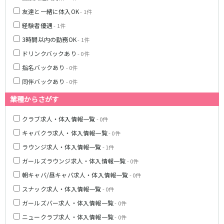
姫路駅
東加古川駅
友達と一緒に体入OK
- 1件
明石駅
土山駅
経験者優遇
- 1件
神戸駅
3時間以内の勤務OK
- 1件
山陽電鉄本線
ドリンクバックあり
- 0件
指名バックあり
- 0件
山陽姫路駅
播磨町駅
同伴バックあり
- 0件
山陽明石駅
業種からさがす
阪急宝塚本線
クラブ求人・体入情報一覧
- 0件
十三駅
キャバクラ求人・体入情報一覧
- 0件
ラウンジ求人・体入情報一覧
- 1件
阪神本線
ガールズラウンジ求人・体入情報一覧
- 0件
神戸三宮駅
尼崎駅
朝キャバ/昼キャバ求人・体入情報一覧
- 0件
西宮駅
出屋敷駅
スナック求人・体入情報一覧
- 0件
福島駅
ガールズバー求人・体入情報一覧
- 0件
JR山陽本線(姫路～岡山)
ニュークラブ求人・体入情報一覧
- 0件