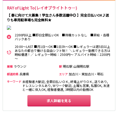
さくら夙川駅
RAY of Light To(レイオブライトトゥ―)
京都市
【 春に向けて大募集！学生さん多数活躍中◎ 】完全日払いOK♪送
阪急京都本線
祇園
木屋町
りも専用駐車場も完全無料★
大宮駅
京都河原町駅
奈良
梅田駅
十三駅
2200円以上 ■即日全額払いOK ■待機カットなし ■昇給・各種
バックあり
奈良市
南方駅
橿原市
高槻市駅
中和
上新庄駅
茨木市駅
20:00～LAST ■月1日～OK ■1日3h～OK ■レギュラーは週5日以上
あなたの都合で働ける自由シフト制！ ＼レギュラー勤務できる方は
時給優遇！／ レギュラー時給：2500円～ アルバイト時給：2200円
～
滋賀県
JR奈良線
ラウンジ
明石駅
山陽明石駅
業種
駅
草津
奈良駅
長浜
ＪＲ小倉駅
兵庫県
加古川・東加古川・明石
都道府県
エリア
彦根
瀬田
京阪本線
キーワード
未経験者大歓迎, 全額日払いＯＫ, 終電上がりＯＫ, 送りあり,
東近江
大津・南部
ドレスレンタルあり, Wワーク歓迎, 土曜も営業, 私服OK, 友達
と一緒に体入OK, 経験者優遇, 3時間以内の勤務OK
祇園四条駅
京橋駅
和歌山県
三条駅
香里園駅
求人詳細を見る
和歌山市
枚方市駅
守口市駅
Osaka Metro御堂筋線