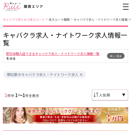
>
>
キャバクラ求人なら体入ルート
体入ルート関西
キャバクラ求人・ナイトワーク求人情報一
キャバクラ求人・ナイトワーク求人情報一
大阪市
JR東西線
覧
北新地
北新地駅
ミナミ
京橋駅
即日体験入店できるキャバクラ求人・ナイトワーク求人情報一覧
詳しく見る
京橋
尼崎駅
キタ
新福島駅
をみる
堺東・岸和田
天満
JR東海道本線(京都線)(京都～大阪)
十三
大阪市
明石駅のキャバクラ求人・ナイトワーク求人
茨木・高槻
西中島
大阪駅
高槻駅
布施・八尾
香里園・守口
茨木駅
1
1〜1
江坂・石橋
▼
件中
件を表示
JR東海道本線(神戸線)(大阪～神戸)
兵庫県
三ノ宮駅
大阪駅
三宮
尼崎・西宮・芦屋
尼崎駅
西宮駅
姫路
加古川・東加古川・明石
塚本駅
神戸駅