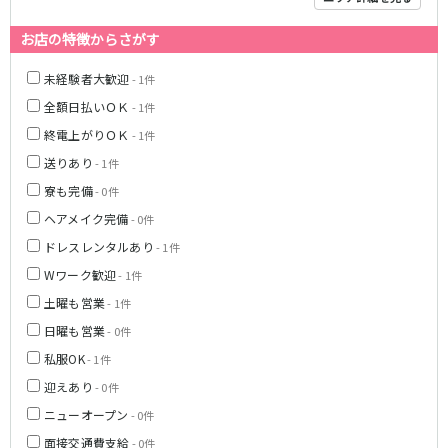
神戸三宮駅
梅田駅
お店の特徴からさがす
十三駅
夙川駅
塚口駅
武庫之荘駅
未経験者大歓迎
- 1件
全額日払いＯＫ
- 1件
近鉄大阪線
終電上がりＯＫ
- 1件
大和八木駅
布施駅
送りあり
- 1件
近鉄八尾駅
寮も完備
- 0件
ヘアメイク完備
- 0件
南海高野線(りんかんサンライン)
ドレスレンタルあり
- 1件
堺東駅
今宮戎駅
Wワーク歓迎
- 1件
土曜も営業
- 1件
Osaka Metro谷町線
日曜も営業
- 0件
東梅田駅
中崎町駅
私服OK
- 1件
守口駅
迎えあり
- 0件
ニューオープン
- 0件
JR山陽本線(神戸線)(神戸～姫路)
面接交通費支給
- 0件