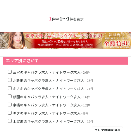
0
選択した内容で設定
該当求人
件
心斎橋駅
なんば駅
梅田駅
西中島南方駅
1
1〜1
件中
件を表示
江坂駅
淀屋橋駅
JR紀勢本線(きのくに線)(新宮～和歌山)
和歌山駅
エリア別にさがす
わかやま電鉄貴志川線
三宮のキャバクラ求人・ナイトワーク求人
- 26件
和歌山駅
北新地のキャバクラ求人・ナイトワーク求人
- 23件
JR東海道本線(琵琶湖線)(米原～京都)
ミナミのキャバクラ求人・ナイトワーク求人
- 21件
祇園のキャバクラ求人・ナイトワーク求人
- 16件
草津駅
石山駅
彦根駅
南草津駅
京橋のキャバクラ求人・ナイトワーク求人
- 12件
瀬田駅
キタのキャバクラ求人・ナイトワーク求人
- 8件
木屋町のキャバクラ求人・ナイトワーク求人
- 12件
阪急神戸本線
エリア詳細を見る