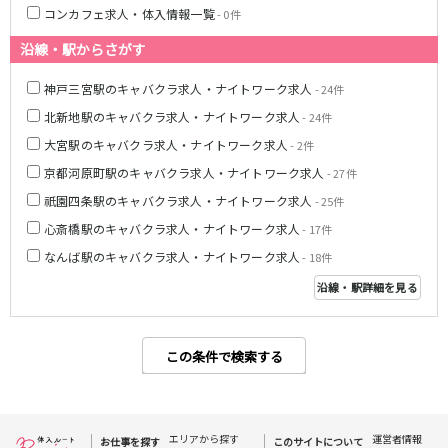
コンカフェ求人・体入情報一覧
- 0件
姫路駅
沿線・駅からさがす
JR大阪環状線
神戸三宮駅のキャバクラ求人・ナイトワーク求人
- 24件
大阪駅
京橋駅
北新地駅のキャバクラ求人・ナイトワーク求人
- 24件
天満駅
弁天町駅
大宮駅のキャバクラ求人・ナイトワーク求人
- 2件
森ノ宮駅
福島駅
京都河原町駅のキャバクラ求人・ナイトワーク求人
- 27件
Osaka Metro堺筋線
祇園四条駅のキャバクラ求人・ナイトワーク求人
- 25件
心斎橋駅のキャバクラ求人・ナイトワーク求人
- 17件
長堀橋駅
扇町駅
なんば駅のキャバクラ求人・ナイトワーク求人
- 18件
日本橋駅
北浜駅
恵美須町駅
沿線・駅詳細を見る
近鉄難波線
この条件で検索する
近鉄日本橋駅
布施駅
Osaka Metro千日前線
エリアから探す
運営者情報
お仕事を探す
このサイトについて