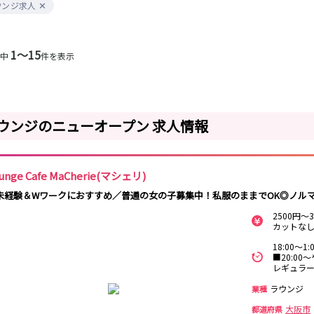
ウンジ求人
和歌山市
守口市駅
心斎橋駅
なんば駅
梅田駅
西中島南方駅
1〜15
件中
件を表示
0
選択した内容で設定
該当求人
件
淀屋橋駅
和歌山駅
ウンジのニューオープン 求人情報
和歌山駅
unge Cafe MaCherie(マシェリ)
草津駅
石山駅
彦根駅
南草津駅
未経験＆Wワークにおすすめ／普通の女の子募集中！私服のままでOK◎ノル
2500円
カットなし
神戸三宮駅
梅田駅
十三駅
夙川駅
18:00～
■20:00
武庫之荘駅
レギュラ
ラウンジ
業種
大和八木駅
布施駅
近鉄八尾駅
大阪市
都道府県