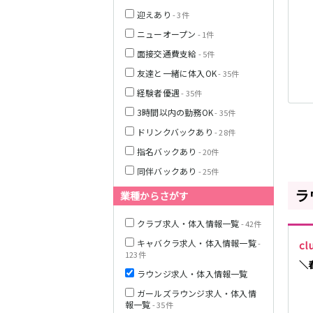
南海高野線(りん
迎えあり
- 3件
かんサンライン)
ニューオープン
- 1件
Osaka Metro谷
面接交通費支給
- 5件
町線
友達と一緒に体入OK
- 35件
JR山陽本線(神戸
経験者優遇
- 35件
線)(神戸～姫路)
3時間以内の勤務OK
- 35件
山陽電鉄本線
ドリンクバックあり
- 28件
指名バックあり
- 20件
阪急宝塚本線
同伴バックあり
- 25件
ラ
阪神本線
業種からさがす
クラブ求人・体入情報一覧
- 42件
JR山陽本線(姫路
～岡山)
キャバクラ求人・体入情報一覧
-
cl
123件
＼
JR大阪環状線
ラウンジ求人・体入情報一覧
ガールズラウンジ求人・体入情
報一覧
- 35件