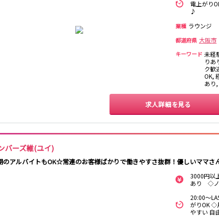
電上がりO
♪
ラウンジ
業種
大阪市
都道府県
キーワード
未経
りあ
ク歓
OK,
あり
求人詳細を見る
ンバーズ維(ユイ)
期のアルバイトもOK☆常連のお客様ばかりで働きやすさ抜群！優しいママさ
3000円
あり ◇
20:00～
がりOK 
やすい 自