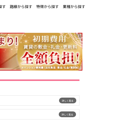
探す
路線から探す
特徴から探す
業種から探す
堺東・岸和田
西中島
古
塚本駅
南方駅
詳しく見る
東近江
詳しく見る
枚方市駅