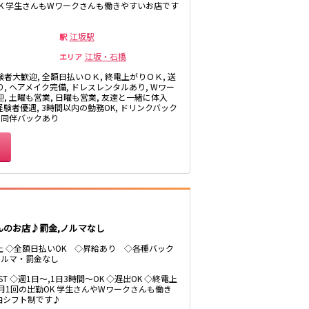
K 学生さんもWワークさんも働きやすいお店です
江坂駅
駅
江坂・石橋
エリア
験者大歓迎, 全額日払いＯＫ, 終電上がりＯＫ, 送
り, ヘアメイク完備, ドレスレンタルあり, Wワー
迎, 土曜も営業, 日曜も営業, 友達と一緒に体入
 経験者優遇, 3時間以内の勤務OK, ドリンクバック
, 同伴バックあり
んのお店♪罰金,ノルマなし
以上 ◇全額日払いOK ◇昇給あり ◇各種バック
ノルマ・罰金なし
LAST ◇週1日～,1日3時間～OK ◇遅出OK ◇終電上
◇月1回の出勤OK 学生さんやWワークさんも働き
由シフト制です♪