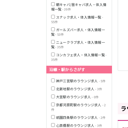
Osaka Metro堺
朝キャバ/昼キャバ求人・体入情
筋線
報一覧
- 39件
スナック求人・体入情報一覧
近鉄難波線
-
55件
ガールズバー求人・体入情報一
Osaka Metro千
覧
- 53件
日前線
ニュークラブ求人・体入情報一
覧
Osaka Metro四
- 35件
つ橋線
コンカフェ求人・体入情報一覧
-
35件
阪神なんば線
沿線・駅からさがす
JR関西本線(大和
神戸三宮駅のラウンジ求人
路線)(加茂～Ｊ
- 5件
Ｒ難波)
北新地駅のラウンジ求人
- 3件
大宮駅のラウンジ求人
- 0件
近鉄奈良線
京都河原町駅のラウンジ求人
- 2
ラ
件
JR紀勢本線(和歌
山～和歌山市)
祇園四条駅のラウンジ求人
- 2件
心斎橋駅のラウンジ求人
- 3件
JR阪和線(天王寺