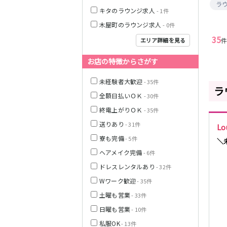
京阪本線
ラ
和歌山県
キタのラウンジ求人
- 1件
木屋町のラウンジ求人
- 0件
Osaka Metro御
35
エリア詳細を見る
堂筋線
お店の特徴からさがす
JR紀勢本線(きの
くに線)(新宮～
未経験者大歓迎
- 35件
ラ
和歌山)
全額日払いＯＫ
- 30件
わかやま電鉄貴
終電上がりＯＫ
- 35件
志川線
送りあり
- 31件
Lo
JR東海道本線(琵
寮も完備
- 5件
＼
琶湖線)(米原～
ヘアメイク完備
- 6件
京都)
ドレスレンタルあり
- 32件
阪急神戸本線
Wワーク歓迎
- 35件
土曜も営業
- 33件
日曜も営業
- 10件
近鉄大阪線
私服OK
- 13件