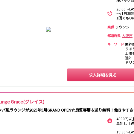
種バック
京阪石山駅
20:00～
～/1日3
近鉄新庄駅
1回でもO
ラウンジ
業種
小倉駅
大阪市
都道府県
キーワード
未経
りあり
0
選択した内容で設定
該当求人
件
土曜も
達と一
ドリ
求人詳細を見る
unge Grace(グレイス)
ャバ風ラウンジが2025年5月GRAND OPEN☆良質客層＆送り無料！働きやすさ
4000円
金無し【
19:30～