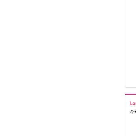
京阪石山坂本線
近鉄御所線
近鉄京都線
Lo
キ