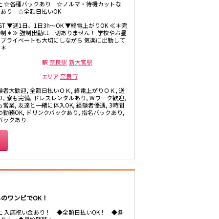
以上 ☆各種バックあり ☆ノルマ・待機カットな
あり ☆全額日払いOK
LAST ▼週1日、1日3h～OK ▼終電上がりOK ≪＊完
制＊≫ 強制出勤は一切ありません！ 学校やお昼
プライベートも大切にしながら 気楽に出勤して
♪＊
奈良駅
新大宮駅
駅
奈良市
エリア
験者大歓迎, 全額日払いＯＫ, 終電上がりＯＫ, 送
, 寮も完備, ドレスレンタルあり, Wワーク歓迎,
営業, 友達と一緒に体入OK, 経験者優遇, 3時間
の勤務OK, ドリンクバックあり, 指名バックあり,
バックあり
ものワンピでOK！
以上 入店祝い金あり！ ◆全額日払いOK！ ◆各