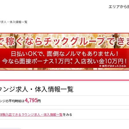
エリアから
ジ求人・体入情報一覧
北新地
北新地駅
ミナミ
京橋駅
京橋
尼崎駅
キタ
新福島駅
天満
十三
大阪市
茨木・高槻
大阪駅
高槻駅
茨木駅
布施・八尾
香里園・守口
江坂・石橋
三宮
尼崎・西宮・芦
姫路
加古川・東加
屋
川・明石
三ノ宮駅
大阪駅
尼崎駅
西宮駅
神戸駅
さくら夙川駅
祇園
木屋町
ウンジ求人・体入情報一覧
大宮駅
京都河原町駅
梅田駅
十三駅
奈良市
橿原市
中和
4,795
ンジの平均時給は
円
高槻市駅
上新庄駅
茨木市駅
草津
長浜
彦根
瀬田
体験入店できるラウンジ求人・体入情報一覧
をみる
奈良駅
ＪＲ小倉駅
大津・南部
祇園四条駅
京橋駅
三条駅
香里園駅