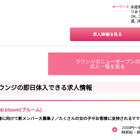
堺東駅
今宮戎駅
キーワード
未経
りあり
OK,
遇, 
東梅田駅
中崎町駅
守口駅
求人詳細を見る
姫路駅
東加古川駅
明石駅
土山駅
山陽姫路駅
播磨町駅
山陽明石駅
ラウンジのニューオープンの
求人一覧を見る
十三駅
ウンジの即日体入できる求人情報
神戸三宮駅
尼崎駅
西宮駅
出屋敷駅
姫路駅
ub bloom(ブルーム)
春に向けて新メンバー大募集♪／たくさんの女の子やお客様に支持されるママ
大阪駅
京橋駅
天満駅
弁天町駅
福島駅
2500円
時昇給・