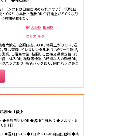
あり！ ◆昇給随時！
LAST 【シフトは自由に決められます♪】 ◇週1日
時間～OK！ ◇早出・遅出OK ◇終電上がりOK ◇月
K ◇短期勤務もOK
大阪駅
梅田駅
駅
キタ
エリア
験者大歓迎, 全額日払いＯＫ, 終電上がりＯＫ, 送
, 寮も完備, ドレスレンタルあり, Wワーク歓迎,
営業, 日曜も営業, 私服OK, 面接交通費支給, 友
緒に体入OK, 経験者優遇, 3時間以内の勤務OK,
ンクバックあり, 指名バックあり, 同伴バックあり
江坂No.1級♪
以上 ◆全額日払いOK ◆各種手当あり ◆ノルマ・罰
送り無料】
LAST ◆週1日～OK ◆1日3h～OKの自由出勤制 ◆終