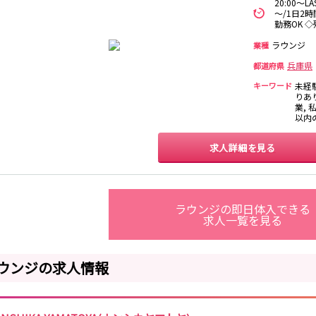
20:00～
長堀橋駅
扇町駅
日本橋駅
北浜駅
～/1日2
勤務OK 
近鉄日本橋駅
布施駅
ラウンジ
業種
兵庫県
都道府県
なんば駅
日本橋駅
小路駅
新深江駅
キーワード
未経
りあ
業, 
なんば駅
西梅田駅
以内
求人詳細を見る
尼崎駅
九条駅
奈良駅
八尾駅
ラウンジの即日体入できる
求人一覧を見る
新大宮駅
近鉄奈良駅
布施駅
ウンジの求人情報
和歌山駅
紀和駅
和歌山駅