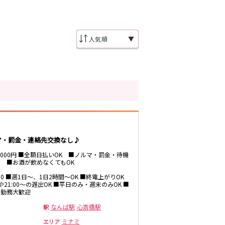
江坂駅
▼
瀬田駅
マ・罰金・連絡先交換なし♪
～3000円 ■全額日払いOK ■ノルマ・罰金・待機
 ■お酒が飲めなくてもOK
塚口駅
1:00 ■週1日～、1日2時間～OK ■終電上がりOK
～や21:00～の遅出OK ■平日のみ・週末のみOK ■
ー勤務大歓迎
なんば駅
心斎橋駅
駅
ミナミ
エリア