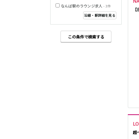
N
～和歌山)
なんば駅のラウンジ求人
- 3件
【
沿線・駅詳細を見る
JR桜井線
南海本線
この条件で検索する
JR和歌山線
Osaka Metro長
堀鶴見緑地線
阪堺電軌阪堺線
京阪交野線
神戸市営地下鉄
山手線
L
JR草津線
超
京阪中之島線