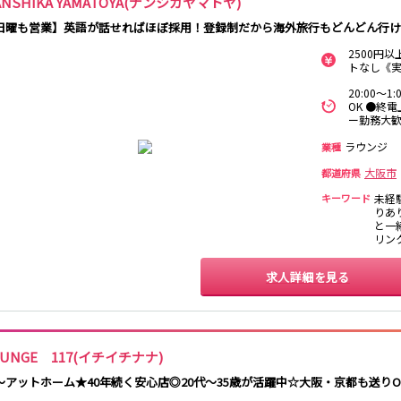
ANSHIKA YAMATOYA(ナンシカヤマトヤ)
日曜も営業】英語が話せればほぼ採用！登録制だから海外旅行もどんどん行け
奈良駅
畝傍駅
2500円
トなし《実
堺駅
泉大津駅
松ノ浜駅
20:00～
OK ●終
ー勤務大
和歌山駅
大和新庄駅
ラウンジ
業種
心斎橋駅
京橋駅
長堀橋駅
森ノ宮駅
大阪市
都道府県
キーワード
未経
りあり
大小路駅
花田口駅
宿院駅
と一緒
リン
枚方市駅
求人詳細を見る
三宮駅
OUNGE 117(イチイチナナ)
草津駅
～アットホーム★40年続く安心店◎20代～35歳が活躍中☆大阪・京都も送り
大江橋駅