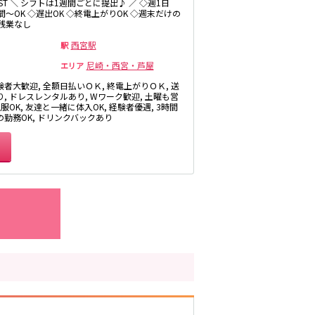
LAST ＼ シフトは1週間ごとに提出♪ ／ ◇週1日
恵美須町駅
時間～OK ◇遅出OK ◇終電上がりOK ◇週末だけの
◇残業なし
西宮駅
駅
尼崎・西宮・芦屋
エリア
験者大歓迎, 全額日払いＯＫ, 終電上がりＯＫ, 送
り, ドレスレンタルあり, Wワーク歓迎, 土曜も営
私服OK, 友達と一緒に体入OK, 経験者優遇, 3時間
の勤務OK, ドリンクバックあり