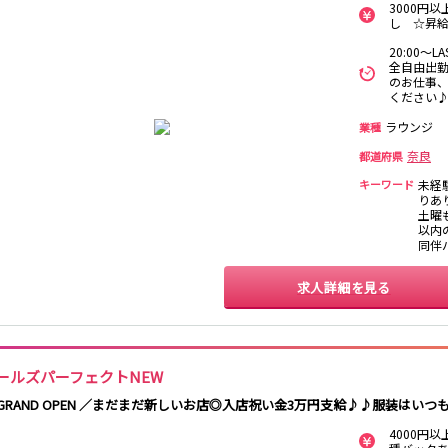
3000円
し ☆昇給
塚口駅
20:00～
全自由出勤
のお仕事、
ひこね芹川駅
八日市駅
ください
ラウンジ
業種
弁天町駅
九条駅
奈良
都道府県
キーワード
未経
大和八木駅
八木西口駅
りあり
土曜も
以内
八日市駅
同伴
求人詳細を見る
四条大宮駅
長浜駅
ールズパーフェクトNEW
 GRAND OPEN ／まだまだ新しいお店◎入店祝い金3万円支給♪♪服装はいつ
JR淡路駅
4000円