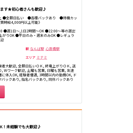
ます★初心者さんも歓迎♪
以上 ●全額日払い ●各種バックあり ●待機カッ
質時給4,000円以上可能》
1:00 ●週1日～,1日2時間～OK ●22:00～等の遅出
電上がりOK ●平日のみ・週末のみOK ●レギュラ
歓迎
なんば駅
心斎橋駅
駅
ミナミ
エリア
験者大歓迎, 全額日払いＯＫ, 終電上がりＯＫ, 送
, Wワーク歓迎, 土曜も営業, 日曜も営業, 友達
に体入OK, 経験者優遇, 3時間以内の勤務OK, ド
クバックあり, 指名バックあり, 同伴バックあり
OK！未経験でも大歓迎♪