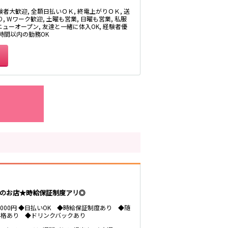
験者大歓迎, 全額日払いＯＫ, 終電上がりＯＫ, 送
, Wワーク歓迎, 土曜も営業, 日曜も営業, 私服
 ニューオープン, 友達と一緒に体入OK, 経験者優
3時間以内の勤務OK
神戸駅
福島駅
のお店★時給保証制度アリ◎
森ノ宮駅
～4000円 ◆日払いOK ◆時給保証制度あり ◆随
昇格あり ◆ドリンクバックあり