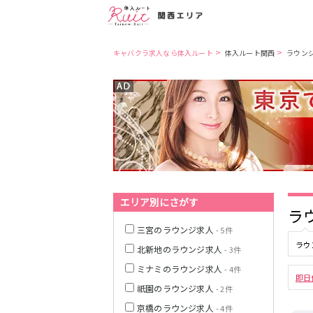
>
>
キャバクラ求人なら体入ルート
体入ルート関西
ラウン
大阪市
JR東西線
JR東海道本線(京
都線)(京都～大
阪)
兵庫県
JR東海道本線(神
戸線)(大阪～神
エリア別にさがす
戸)
京都市
ラ
阪急京都本線
三宮のラウンジ求人
- 5件
奈良
ラウ
北新地のラウンジ求人
- 3件
ミナミのラウンジ求人
- 4件
滋賀県
即日
JR奈良線
祇園のラウンジ求人
- 2件
京橋のラウンジ求人
- 4件