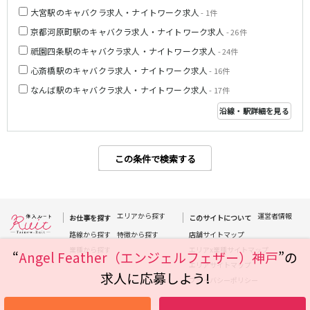
大宮駅のキャバクラ求人・ナイトワーク求人
姫路駅
- 1件
京都河原町駅のキャバクラ求人・ナイトワーク求人
- 26件
JR大阪環状線
祇園四条駅のキャバクラ求人・ナイトワーク求人
- 24件
心斎橋駅のキャバクラ求人・ナイトワーク求人
大阪駅
京橋駅
- 16件
天満駅
弁天町駅
なんば駅のキャバクラ求人・ナイトワーク求人
- 17件
森ノ宮駅
福島駅
沿線・駅詳細を見る
Osaka Metro堺筋線
この条件で検索する
長堀橋駅
扇町駅
日本橋駅
北浜駅
恵美須町駅
エリアから探す
運営者情報
お仕事を探す
このサイトについて
近鉄難波線
路線から探す
特徴から探す
店舗サイトマップ
業種から探す
エリアx業種サイトマップ
“
Angel Feather（エンジェルフェザー）神戸
”の
近鉄日本橋駅
布施駅
エリアサイトマップ
求人に応募しよう!
プライバシーポリシー
Osaka Metro千日前線