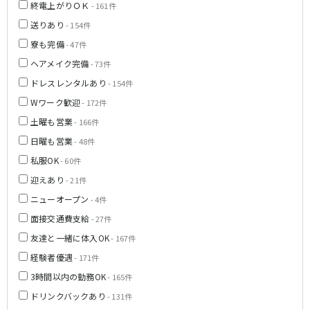
終電上がりＯＫ
- 161件
神戸三宮駅
梅田駅
送りあり
- 154件
十三駅
夙川駅
寮も完備
- 47件
塚口駅
武庫之荘駅
ヘアメイク完備
- 73件
近鉄大阪線
ドレスレンタルあり
- 154件
Wワーク歓迎
- 172件
大和八木駅
布施駅
土曜も営業
近鉄八尾駅
- 166件
日曜も営業
- 48件
南海高野線(りんかんサンライン)
私服OK
- 60件
迎えあり
堺東駅
- 21件
今宮戎駅
ニューオープン
- 4件
Osaka Metro谷町線
面接交通費支給
- 27件
友達と一緒に体入OK
東梅田駅
- 167件
中崎町駅
守口駅
経験者優遇
- 171件
3時間以内の勤務OK
- 165件
JR山陽本線(神戸線)(神戸～姫路)
ドリンクバックあり
- 131件