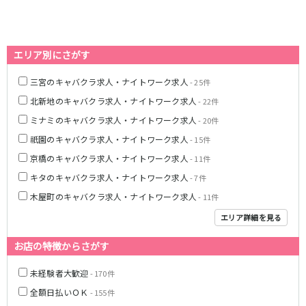
0
選択した内容で設定
該当求人
件
心斎橋駅
なんば駅
梅田駅
西中島南方駅
エリア別にさがす
江坂駅
淀屋橋駅
三宮のキャバクラ求人・ナイトワーク求人
- 25件
JR紀勢本線(きのくに線)(新宮～和歌山)
北新地のキャバクラ求人・ナイトワーク求人
- 22件
和歌山駅
ミナミのキャバクラ求人・ナイトワーク求人
- 20件
祇園のキャバクラ求人・ナイトワーク求人
- 15件
わかやま電鉄貴志川線
京橋のキャバクラ求人・ナイトワーク求人
- 11件
和歌山駅
キタのキャバクラ求人・ナイトワーク求人
- 7件
木屋町のキャバクラ求人・ナイトワーク求人
- 11件
JR東海道本線(琵琶湖線)(米原～京都)
エリア詳細を見る
草津駅
石山駅
彦根駅
南草津駅
お店の特徴からさがす
瀬田駅
未経験者大歓迎
- 170件
全額日払いＯＫ
阪急神戸本線
- 155件