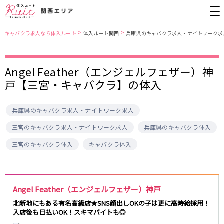
>
>
キャバクラ求人なら体入ルート
体入ルート関西
兵庫県のキャバクラ求人・ナイトワーク求
大阪市
JR東西線
Angel Feather（エンジェルフェザー）神
戸【三宮・キャバクラ】の体入
北新地
北新地駅
ミナミ
京橋駅
京橋
尼崎駅
キタ
新福島駅
兵庫県のキャバクラ求人・ナイトワーク求人
堺東・岸和田
天満
JR東海道本線(京都線)(京都～大阪)
十三
大阪市
三宮のキャバクラ求人・ナイトワーク求人
兵庫県のキャバクラ体入
茨木・高槻
西中島
大阪駅
高槻駅
三宮のキャバクラ体入
キャバクラ体入
布施・八尾
香里園・守口
茨木駅
江坂・石橋
JR東海道本線(神戸線)(大阪～神戸)
兵庫県
Angel Feather（エンジェルフェザー）神戸
三ノ宮駅
大阪駅
三宮
尼崎・西宮・芦屋
北新地にもある有名高級店★SNS顔出しOKの子は更に高時給採用！
尼崎駅
西宮駅
入店後も日払いOK！スキマバイトも◎
姫路
加古川・東加古川・明石
塚本駅
神戸駅