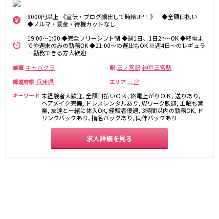
さくら夙川駅
京都市
8000円以上 《宣伝・ブログ顔出しで時給UP！》 ◆全額日払い
◆ノルマ・罰金・待機カットなし
阪急京都本線
祇園
木屋町
19:00～1:00 ◆完全フリーシフト制 ◆週1日、1日2h～OK ◆終電ま
でや週末のみの勤務OK ◆21:00～の遅出もOK ※週4日～のレギュラ
大宮駅
京都河原町駅
ー勤務できる方大歓迎
奈良
梅田駅
十三駅
キャバクラ
三ノ宮駅
神戸三宮駅
業種
駅
奈良市
南方駅
橿原市
高槻市駅
兵庫県
三宮
都道府県
エリア
中和
上新庄駅
茨木市駅
キーワード
未経験者大歓迎, 全額日払いＯＫ, 終電上がりＯＫ, 送りあり,
ヘアメイク完備, ドレスレンタルあり, Wワーク歓迎, 土曜も営
滋賀県
JR奈良線
業, 友達と一緒に体入OK, 経験者優遇, 3時間以内の勤務OK, ド
リンクバックあり, 指名バックあり, 同伴バックあり
草津
奈良駅
長浜
ＪＲ小倉駅
求人詳細を見る
彦根
瀬田
京阪本線
東近江
大津・南部
祇園四条駅
京橋駅
和歌山県
三条駅
香里園駅
和歌山市
枚方市駅
守口市駅
Osaka Metro御堂筋線