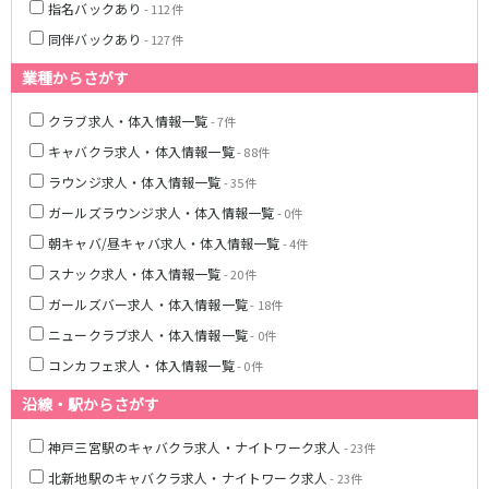
姫路駅
東加古川駅
指名バックあり
- 112件
明石駅
土山駅
同伴バックあり
- 127件
神戸駅
業種からさがす
山陽電鉄本線
クラブ求人・体入情報一覧
- 7件
キャバクラ求人・体入情報一覧
山陽姫路駅
播磨町駅
- 88件
山陽明石駅
ラウンジ求人・体入情報一覧
- 35件
ガールズラウンジ求人・体入情報一覧
- 0件
阪急宝塚本線
朝キャバ/昼キャバ求人・体入情報一覧
- 4件
十三駅
スナック求人・体入情報一覧
- 20件
ガールズバー求人・体入情報一覧
- 18件
阪神本線
ニュークラブ求人・体入情報一覧
- 0件
神戸三宮駅
尼崎駅
コンカフェ求人・体入情報一覧
- 0件
西宮駅
出屋敷駅
沿線・駅からさがす
福島駅
神戸三宮駅のキャバクラ求人・ナイトワーク求人
- 23件
JR山陽本線(姫路～岡山)
北新地駅のキャバクラ求人・ナイトワーク求人
- 23件