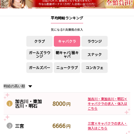
近鉄京都線
平均時給ランキング
小倉駅
気になる!! 兵庫県の体入
クラブ
キャバクラ
ラウンジ
0
選択した内容で設定
該当求人
件
ガールズラウ
朝キャバ/昼キ
スナック
ンジ
ャバ
ガールズバー
ニュークラブ
コンカフェ
▼
加古川・東加古川・明石×
加古川・東加
8000
1
円
キャバクラの求人・体入は
古川・明石
こちら
三宮×キャバクラの求人・
6666
三宮
2
円
体入はこちら