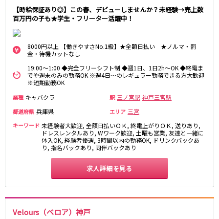
神戸三宮駅
梅田駅
【時給保証あり◎】この春、デビューしませんか？未経験→売上数
百万円の子も★学生・フリーター活躍中！
十三駅
夙川駅
塚口駅
武庫之荘駅
8000円以上 【働きやすさNo.1級】★全額日払い ★ノルマ・罰
金・待機カットなし
近鉄大阪線
19:00～1:00 ◆完全フリーシフト制 ◆週1日、1日2h～OK ◆終電ま
大和八木駅
布施駅
でや週末のみの勤務OK ※週4日～のレギュラー勤務できる方大歓迎
※短期勤務OK
近鉄八尾駅
キャバクラ
三ノ宮駅
神戸三宮駅
業種
駅
南海高野線(りんかんサンライン)
兵庫県
三宮
都道府県
エリア
キーワード
未経験者大歓迎, 全額日払いＯＫ, 終電上がりＯＫ, 送りあり,
堺東駅
今宮戎駅
ドレスレンタルあり, Wワーク歓迎, 土曜も営業, 友達と一緒に
体入OK, 経験者優遇, 3時間以内の勤務OK, ドリンクバックあ
り, 指名バックあり, 同伴バックあり
Osaka Metro谷町線
求人詳細を見る
東梅田駅
中崎町駅
守口駅
JR山陽本線(神戸線)(神戸～姫路)
Velours（ベロア）神戸