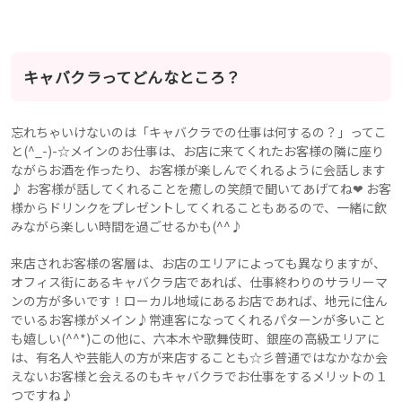
キャバクラってどんなところ？
忘れちゃいけないのは「キャバクラでの仕事は何するの？」ってこ
と(^_-)-☆メインのお仕事は、お店に来てくれたお客様の隣に座り
ながらお酒を作ったり、お客様が楽しんでくれるように会話します
♪ お客様が話してくれることを癒しの笑顔で聞いてあげてね❤ お客
様からドリンクをプレゼントしてくれることもあるので、一緒に飲
みながら楽しい時間を過ごせるかも(^^♪
来店されお客様の客層は、お店のエリアによっても異なりますが、
オフィス街にあるキャバクラ店であれば、仕事終わりのサラリーマ
ンの方が多いです！ローカル地域にあるお店であれば、地元に住ん
でいるお客様がメイン♪常連客になってくれるパターンが多いこと
も嬉しい(^^*)この他に、六本木や歌舞伎町、銀座の高級エリアに
は、有名人や芸能人の方が来店することも☆彡普通ではなかなか会
えないお客様と会えるのもキャバクラでお仕事をするメリットの１
つですね♪