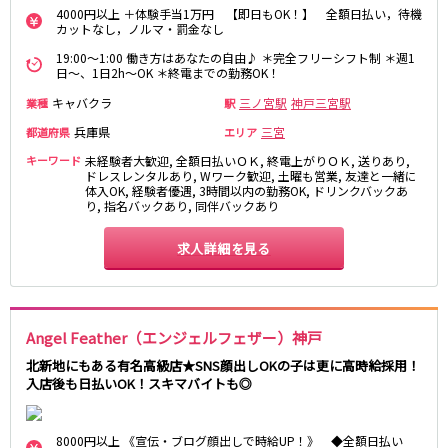
京阪中之島線
4000円以上 ＋体験手当1万円 【即日もOK！】 全額日払い，待機
カットなし，ノルマ・罰金なし
大江橋駅
19:00～1:00 働き方はあなたの自由♪ ＊完全フリーシフト制 ＊週1
日～、1日2h～OK ＊終電までの勤務OK！
阪急伊丹線
キャバクラ
三ノ宮駅
神戸三宮駅
業種
駅
兵庫県
三宮
塚口駅
都道府県
エリア
キーワード
未経験者大歓迎, 全額日払いＯＫ, 終電上がりＯＫ, 送りあり,
ドレスレンタルあり, Wワーク歓迎, 土曜も営業, 友達と一緒に
近江鉄道本線
体入OK, 経験者優遇, 3時間以内の勤務OK, ドリンクバックあ
り, 指名バックあり, 同伴バックあり
ひこね芹川駅
八日市駅
求人詳細を見る
Osaka Metro中央線
弁天町駅
九条駅
Angel Feather（エンジェルフェザー）神戸
近鉄橿原線
北新地にもある有名高級店★SNS顔出しOKの子は更に高時給採用！
入店後も日払いOK！スキマバイトも◎
大和八木駅
八木西口駅
近江鉄道八日市線
8000円以上 《宣伝・ブログ顔出しで時給UP！》 ◆全額日払い