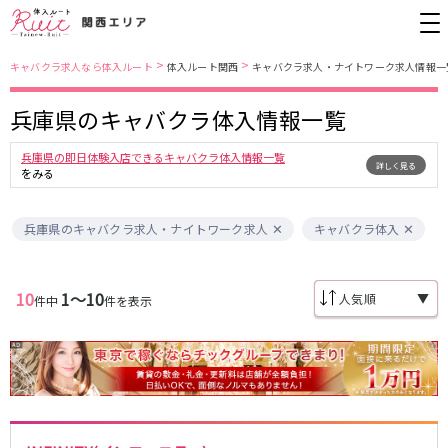
>
>
キャバクラ求人なら体入ルート
体入ルート関西
キャバクラ求人・ナイトワーク求人情報一
兵庫県のキャバクラ体入情報一覧
大阪市
JR東西線
兵庫県の即日体験入店できるキャバクラ体入情報一覧
詳しく見る
北新地
北新地駅
ミナミ
京橋駅
をみる
京橋
尼崎駅
キタ
新福島駅
堺東・岸和田
天満
兵庫県のキャバクラ求人・ナイトワーク求人
キャバクラ体入
JR東海道本線(京都線)(京都～大阪)
十三
大阪市
茨木・高槻
西中島
大阪駅
高槻駅
10
1〜10
布施・八尾
香里園・守口
▼
件中
件を表示
茨木駅
江坂・石橋
JR東海道本線(神戸線)(大阪～神戸)
兵庫県
三ノ宮駅
大阪駅
三宮
尼崎・西宮・芦屋
尼崎駅
西宮駅
姫路
加古川・東加古川・明石
塚本駅
神戸駅