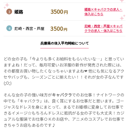
姫路×キャバクラの求人・
3500
姫路
3
円
体入はこちら
尼崎・西宮・芦屋×キャバ
3500
4
尼崎・西宮・芦屋
円
クラの求人・体入はこちら
兵庫県の体入平均時給について
どの女の子も「今よりも多くお給料をもらいたいな…」と思ってい
ますよね！だって、毎月可愛いお洋服の新作が発売された際には、
その都度お買い物したくなっちゃいますよね❤ 他にも気になるアク
セやバッグも、シーズンごとに揃えたい！！それが女の子なんです
(;O;)
そんな女の子の強い味方が
キャバクラ
でのお仕事！ナイトワークの
中でも「キャバクラ」は、良く耳にするお仕事だと思います。ゴー
ジャスなドレスを身にまとって、まるでお姫様に変身してお仕事で
きるイメージ☆もちろんドレスに抵抗がる女の子でも大丈夫！カジ
ュアルな服装でお仕事ＯＫのお店や、アニメのコスプレでお仕事で
きちゃうお店もあるのです♪