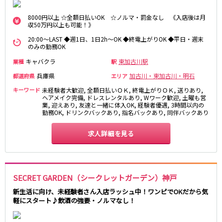
心斎橋駅
京橋駅
8000円以上 ☆全額日払いOK ☆ノルマ・罰金なし 《入店後は月
収50万円以上も可能！》
長堀橋駅
森ノ宮駅
20:00～LAST ◆週1日、1日2h～OK ◆終電上がりOK ◆平日・週末
のみの勤務OK
阪堺電軌阪堺線
キャバクラ
東加古川駅
業種
駅
大小路駅
花田口駅
兵庫県
加古川・東加古川・明石
都道府県
エリア
宿院駅
キーワード
未経験者大歓迎, 全額日払いＯＫ, 終電上がりＯＫ, 送りあり,
ヘアメイク完備, ドレスレンタルあり, Wワーク歓迎, 土曜も営
京阪交野線
業, 迎えあり, 友達と一緒に体入OK, 経験者優遇, 3時間以内の
勤務OK, ドリンクバックあり, 指名バックあり, 同伴バックあり
枚方市駅
求人詳細を見る
神戸市営地下鉄山手線
三宮駅
SECRET GARDEN（シークレットガーデン）神戸
JR草津線
新生活に向け、未経験者さん入店ラッシュ中！ワンピでOKだから気
軽にスタート♪飲酒の強要・ノルマなし！
草津駅