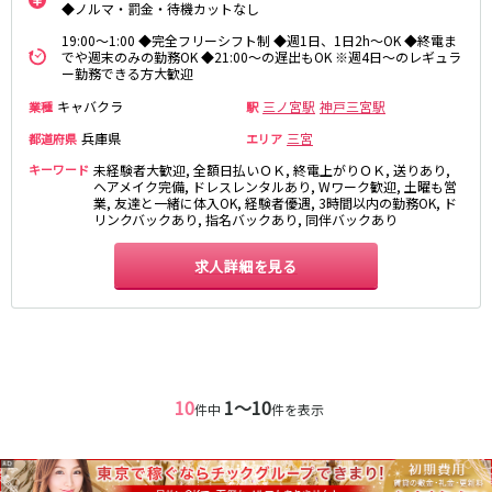
◆ノルマ・罰金・待機カットなし
八日市駅
19:00～1:00 ◆完全フリーシフト制 ◆週1日、1日2h～OK ◆終電ま
でや週末のみの勤務OK ◆21:00～の遅出もOK ※週4日～のレギュラ
ー勤務できる方大歓迎
京福電鉄嵐山本線
キャバクラ
三ノ宮駅
神戸三宮駅
業種
駅
四条大宮駅
兵庫県
三宮
都道府県
エリア
JR北陸本線(米原～富山)
キーワード
未経験者大歓迎, 全額日払いＯＫ, 終電上がりＯＫ, 送りあり,
ヘアメイク完備, ドレスレンタルあり, Wワーク歓迎, 土曜も営
業, 友達と一緒に体入OK, 経験者優遇, 3時間以内の勤務OK, ド
長浜駅
リンクバックあり, 指名バックあり, 同伴バックあり
JRおおさか東線
求人詳細を見る
JR淡路駅
京阪石山坂本線
京阪石山駅
10
1〜10
件中
件を表示
近鉄御所線
近鉄新庄駅