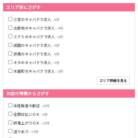
エリア別にさがす
三宮のキャバクラ求人
- 6件
北新地のキャバクラ求人
- 0件
ミナミのキャバクラ求人
- 0件
祇園のキャバクラ求人
- 0件
京橋のキャバクラ求人
- 0件
キタのキャバクラ求人
- 0件
木屋町のキャバクラ求人
- 0件
エリア詳細を見る
お店の特徴からさがす
未経験者大歓迎
- 10件
全額日払いＯＫ
- 9件
終電上がりＯＫ
- 10件
送りあり
- 10件