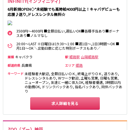
INFINITY(インフィニティ)
さくら夙川駅
京都市
6月新規OPEN◇*未経験でも高時給4000円以上！キャバデビューも
応援♪送り,ドレスレンタル無料☆
阪急京都本線
祇園
木屋町
大宮駅
京都河原町駅
3500円～4000円 ■全額日払い,週払いOK■各種手当あり■ボーナ
奈良
スあり■ノルマなし
梅田駅
十三駅
20:00～LAST ※日曜日は19:30～1:00 ■週1日～,1日3時間～OK ■
奈良市
南方駅
橿原市
高槻市駅
月1日～OK ＼出勤日数に応じた特別ボーナスもあり／
中和
上新庄駅
茨木市駅
キャバクラ
姫路駅
山陽姫路駅
業種
駅
滋賀県
JR奈良線
兵庫県
姫路
都道府県
エリア
キーワード
未経験者大歓迎, 全額日払いＯＫ, 終電上がりＯＫ, 送りあり,
草津
奈良駅
長浜
ＪＲ小倉駅
ドレスレンタルあり, Wワーク歓迎, 土曜も営業, 日曜も営業,
ニューオープン, 友達と一緒に体入OK, 経験者優遇, 3時間以内
彦根
瀬田
の勤務OK, ドリンクバックあり, 指名バックあり, 同伴バックあ
京阪本線
東近江
大津・南部
り
祇園四条駅
京橋駅
求人詳細を見る
和歌山県
三条駅
香里園駅
和歌山市
枚方市駅
守口市駅
Osaka Metro御堂筋線
ZOO（ズー）神戸