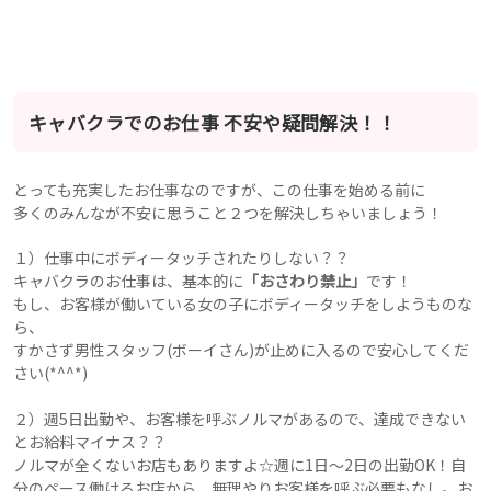
キャバクラでのお仕事 不安や疑問解決！！
とっても充実したお仕事なのですが、この仕事を始める前に
多くのみんなが不安に思うこと２つを解決しちゃいましょう！
１）仕事中にボディータッチされたりしない？？
キャバクラのお仕事は、基本的に
「おさわり禁止」
です！
もし、お客様が働いている女の子にボディータッチをしようものな
ら、
すかさず男性スタッフ(ボーイさん)が止めに入るので安心してくだ
さい(*^^*)
２）週5日出勤や、お客様を呼ぶノルマがあるので、達成できない
とお給料マイナス？？
ノルマが全くないお店もありますよ☆週に1日～2日の出勤OK！自
分のペース働けるお店から、無理やりお客様を呼ぶ必要もなし。お