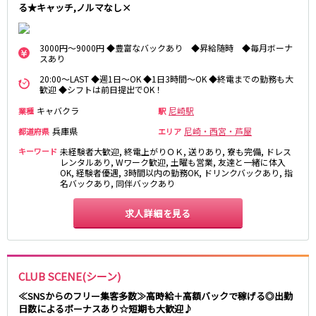
る★キャッチ,ノルマなし×
姫路駅
JR大阪環状線
3000円～9000円 ◆豊富なバックあり ◆昇給随時 ◆毎月ボーナ
スあり
大阪駅
京橋駅
20:00～LAST ◆週1日～OK ◆1日3時間～OK ◆終電までの勤務も大
歓迎 ◆シフトは前日提出でOK！
天満駅
弁天町駅
森ノ宮駅
福島駅
キャバクラ
尼崎駅
業種
駅
兵庫県
尼崎・西宮・芦屋
都道府県
エリア
Osaka Metro堺筋線
キーワード
未経験者大歓迎, 終電上がりＯＫ, 送りあり, 寮も完備, ドレス
レンタルあり, Wワーク歓迎, 土曜も営業, 友達と一緒に体入
長堀橋駅
扇町駅
OK, 経験者優遇, 3時間以内の勤務OK, ドリンクバックあり, 指
名バックあり, 同伴バックあり
日本橋駅
北浜駅
恵美須町駅
求人詳細を見る
近鉄難波線
近鉄日本橋駅
布施駅
CLUB SCENE(シーン)
Osaka Metro千日前線
≪SNSからのフリー集客多数≫高時給＋高額バックで稼げる◎出勤
日数によるボーナスあり☆短期も大歓迎♪