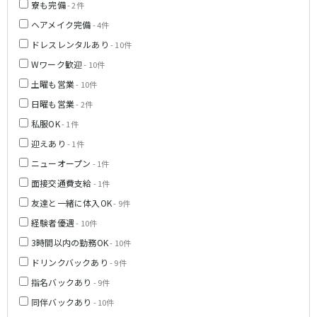
寮も完備
- 2件
ヘアメイク完備
- 4件
ドレスレンタルあり
- 10件
Wワーク歓迎
- 10件
土曜も営業
- 10件
日曜も営業
- 2件
私服OK
- 1件
迎えあり
- 1件
ニューオープン
- 1件
面接交通費支給
- 1件
友達と一緒に体入OK
- 9件
経験者優遇
- 10件
3時間以内の勤務OK
- 10件
ドリンクバックあり
- 9件
指名バックあり
- 9件
同伴バックあり
- 10件