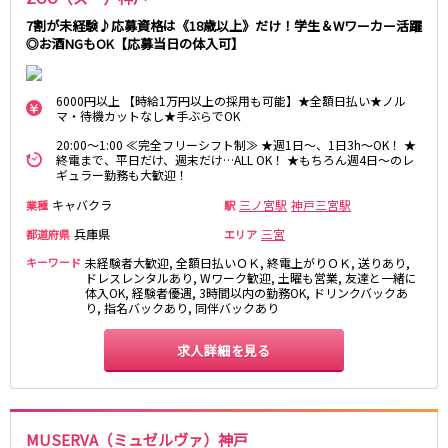
0
選択した内容で設定
該当求人
件
7割が未経験♪応募資格は《18歳以上》だけ！学生＆Wワーカー活躍
心斎橋駅
なんば駅
◎お酒NGもOK【応募当日の体入可】
梅田駅
西中島南方駅
江坂駅
淀屋橋駅
6000円以上 【時給1万円以上の採用も可能】★全額日払い★ノル
マ・待機カットなし★手ぶらでOK
JR紀勢本線(きのくに線)(新宮～和歌山)
20:00～1:00 ≪完全フリーシフト制≫ ★週1日～、1日3h～OK！ ★
終電まで、平日だけ、週末だけ…ALL OK！ ★もちろん週4日～のレ
和歌山駅
ギュラー勤務も大歓迎！
キャバクラ
三ノ宮駅
神戸三宮駅
業種
駅
わかやま電鉄貴志川線
兵庫県
三宮
都道府県
エリア
和歌山駅
キーワード
未経験者大歓迎, 全額日払いＯＫ, 終電上がりＯＫ, 送りあり,
ドレスレンタルあり, Wワーク歓迎, 土曜も営業, 友達と一緒に
体入OK, 経験者優遇, 3時間以内の勤務OK, ドリンクバックあ
JR東海道本線(琵琶湖線)(米原～京都)
り, 指名バックあり, 同伴バックあり
草津駅
石山駅
求人詳細を見る
彦根駅
南草津駅
瀬田駅
阪急神戸本線
MUSERVA（ミュゼルヴァ）神戸