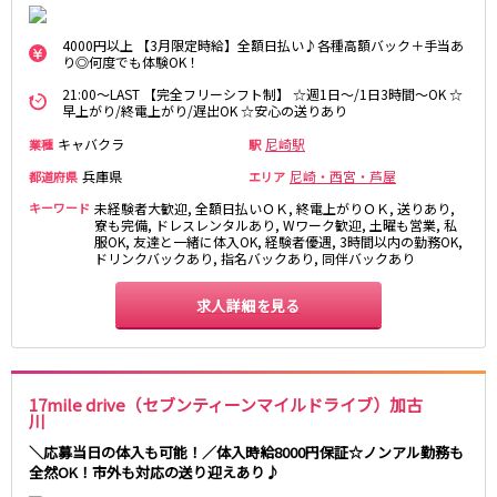
和歌山駅
紀和駅
4000円以上 【3月限定時給】全額日払い♪各種高額バック＋手当あ
り◎何度でも体験OK！
JR阪和線(天王寺～和歌山)
21:00～LAST 【完全フリーシフト制】 ☆週1日～/1日3時間～OK ☆
早上がり/終電上がり/遅出OK ☆安心の送りあり
和歌山駅
キャバクラ
尼崎駅
業種
駅
兵庫県
尼崎・西宮・芦屋
都道府県
エリア
JR桜井線
キーワード
未経験者大歓迎, 全額日払いＯＫ, 終電上がりＯＫ, 送りあり,
奈良駅
畝傍駅
寮も完備, ドレスレンタルあり, Wワーク歓迎, 土曜も営業, 私
服OK, 友達と一緒に体入OK, 経験者優遇, 3時間以内の勤務OK,
ドリンクバックあり, 指名バックあり, 同伴バックあり
南海本線
求人詳細を見る
堺駅
泉大津駅
松ノ浜駅
JR和歌山線
17mile drive（セブンティーンマイルドライブ）加古
川
和歌山駅
大和新庄駅
＼応募当日の体入も可能！／体入時給8000円保証☆ノンアル勤務も
全然OK！市外も対応の送り迎えあり♪
Osaka Metro長堀鶴見緑地線