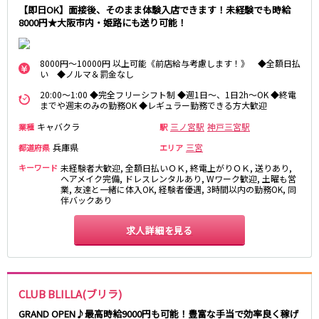
姫路駅
東加古川駅
【即日OK】面接後、そのまま体験入店できます！未経験でも時給
8000円★大阪市内・姫路にも送り可能！
明石駅
土山駅
神戸駅
8000円～10000円 以上可能《前店給与考慮します！》 ◆全額日払
山陽電鉄本線
い ◆ノルマ＆罰金なし
20:00～1:00 ◆完全フリーシフト制 ◆週1日～、1日2h～OK ◆終電
山陽姫路駅
播磨町駅
までや週末のみの勤務OK ◆レギュラー勤務できる方大歓迎
山陽明石駅
キャバクラ
三ノ宮駅
神戸三宮駅
業種
駅
兵庫県
三宮
都道府県
エリア
阪急宝塚本線
キーワード
未経験者大歓迎, 全額日払いＯＫ, 終電上がりＯＫ, 送りあり,
十三駅
ヘアメイク完備, ドレスレンタルあり, Wワーク歓迎, 土曜も営
業, 友達と一緒に体入OK, 経験者優遇, 3時間以内の勤務OK, 同
伴バックあり
阪神本線
求人詳細を見る
神戸三宮駅
尼崎駅
西宮駅
出屋敷駅
福島駅
CLUB BLILLA(ブリラ)
JR山陽本線(姫路～岡山)
GRAND OPEN♪最高時給9000円も可能！豊富な手当で効率良く稼げ