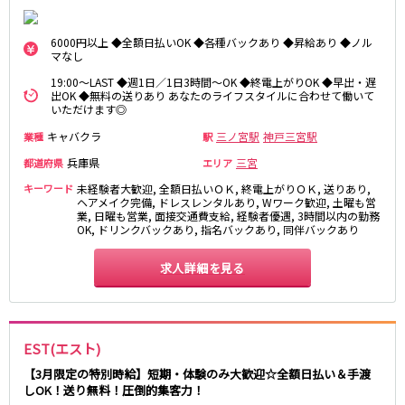
なんば駅
日本橋駅
小路駅
新深江駅
6000円以上 ◆全額日払いOK ◆各種バックあり ◆昇給あり ◆ノル
マなし
Osaka Metro四つ橋線
19:00～LAST ◆週1日／1日3時間～OK ◆終電上がりOK ◆早出・遅
出OK ◆無料の送りあり あなたのライフスタイルに合わせて働いて
なんば駅
西梅田駅
いただけます◎
キャバクラ
三ノ宮駅
神戸三宮駅
業種
駅
阪神なんば線
兵庫県
三宮
都道府県
エリア
尼崎駅
九条駅
キーワード
未経験者大歓迎, 全額日払いＯＫ, 終電上がりＯＫ, 送りあり,
ヘアメイク完備, ドレスレンタルあり, Wワーク歓迎, 土曜も営
業, 日曜も営業, 面接交通費支給, 経験者優遇, 3時間以内の勤務
JR関西本線(大和路線)(加茂～ＪＲ難波)
OK, ドリンクバックあり, 指名バックあり, 同伴バックあり
奈良駅
八尾駅
求人詳細を見る
近鉄奈良線
新大宮駅
近鉄奈良駅
EST(エスト)
布施駅
【3月限定の特別時給】短期・体験のみ大歓迎☆全額日払い＆手渡
しOK！送り無料！圧倒的集客力！
JR紀勢本線(和歌山～和歌山市)