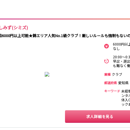
栄駅
久屋大通駅
金山駅
浜松駅
金山駅
刈谷駅
しみず(シミズ)
南安城駅
給6000円以上可能★錦エリア人気No.1級クラブ！厳しいルールも強制もな
6000円
柴田駅
なし
20:00～
豊田市駅
刈谷駅
早出・遅出
も難なく
クラブ
業種
あすなろう四日
市駅
愛知県
都道府県
キーワード
未経
栄町駅
森下駅
ンタ
体入O
ック
春日井駅
小牧駅
小牧原駅
求人詳細を見る
青山駅