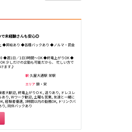
いので未経験さんも安心◎
以上 ◆昇給あり ◆各種バックあり ◆ノルマ・罰金
0:30 ◆週1日／1日3時間～OK ◆終電上がりOK ◆
OK 少しだけの出勤も可能だから、 忙しい方で
働けます♪
久屋大通駅
栄駅
駅
錦・栄
エリア
験者大歓迎, 終電上がりＯＫ, 送りあり, ドレスレ
ルあり, Wワーク歓迎, 土曜も営業, 友達と一緒に
K, 経験者優遇, 3時間以内の勤務OK, ドリンクバ
あり, 同伴バックあり