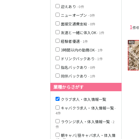
JR東海道本線(岐
迎えあり
- 0件
阜～美濃赤坂・
米原)
ニューオープン
- 0件
面接交通費支給
- 0件
1
名古屋市営地下
件
鉄名港線
友達と一緒に体入OK
- 1件
経験者優遇
- 1件
名鉄尾西線
3時間以内の勤務OK
- 1件
ドリンクバックあり
名鉄豊田線
- 1件
指名バックあり
- 0件
JR東海道本線(熱
同伴バックあり
- 1件
海～浜松)
業種からさがす
静岡鉄道静岡清
クラブ求人・体入情報一覧
水線
キャバクラ求人・体入情報一覧
-
遠州鉄道鉄道線
4件
ラウンジ求人・体入情報一覧
- 2
件
JR御殿場線
朝キャバ/昼キャバ求人・体入情