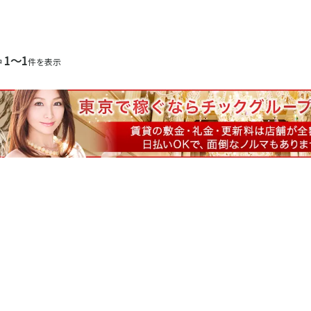
岐阜駅
1〜1
金山駅
中
件を表示
観音寺駅
豊田市駅
熱海駅
静岡駅
沼津駅
掛川駅
三島駅
新静岡駅
新浜松駅
第一通り駅
大岡駅