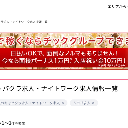
エリアから
クラ求人・ナイトワーク求人情報一覧
錦・栄
栄駅
金山
藤が丘駅
春日井
今池駅
小牧
名古屋市南部
尾張西部
知多
名古屋市東部
豊田
名駅
名古屋市中心部
久屋大通駅
今池駅
四日市
金山駅
勝川駅
春日井駅
岐阜
ャバクラ求人・ナイトワーク求人情報一覧
金山駅
名鉄岐阜駅
妙興寺駅
名鉄名古屋駅
0
近鉄四日市駅
近鉄名古屋駅
選択した内容で設定
該当求人
件
駅のキャバクラ求人・ナイトワーク求人
クラブ求人
四日市駅
1〜1
中
件を表示