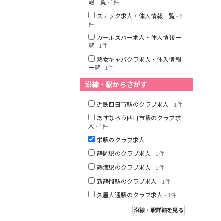
報一覧
- 1件
伊豆箱根鉄道駿
豆線
スナック求人・体入情報一覧
- 2
件
天竜浜名湖線
ガールズバー求人・体入情報一
覧
- 1件
JR伊東線
熟女キャバクラ求人・体入情報
一覧
- 1件
沿線・駅からさがす
近鉄四日市駅のクラブ求人
- 1件
あすなろう四日市駅のクラブ求
人
- 1件
栄駅のクラブ求人
静岡駅のクラブ求人
- 1件
熱海駅のクラブ求人
- 1件
新静岡駅のクラブ求人
- 1件
久屋大通駅のクラブ求人
- 1件
沿線・駅詳細を見る