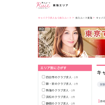
>
>
キャバクラ求人なら体入ルート
体入ルート東海
キャバ
愛知県
名古屋市営地下
鉄東山線
名古屋市営地下
鉄桜通線
三重県
JR中央本線(名古
屋～塩尻)
岐阜県
エリア別にさがす
キ
名鉄名古屋本線
四日市のクラブ求人
- 1件
近鉄名古屋線
錦・栄のクラブ求人
- 1件
栄
熱海のクラブ求人
- 1件
JR関西本線(名古
浜松のクラブ求人
- 1件
屋～亀山)
1
件
静岡のクラブ求人
- 1件