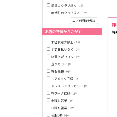
名古屋市営地下
沼津のクラブ求人
- 1件
鉄名城線
両替町のクラブ求人
- 1件
JR東海道本線(浜
松～岐阜)
エリア詳細を見る
錦
名鉄西尾線
お店の特徴からさがす
時
未経験者大歓迎
- 1件
名鉄常滑線
全額日払いＯＫ
- 0件
名鉄三河線
終電上がりＯＫ
- 1件
送りあり
- 1件
内部線
寮も完備
- 0件
ヘアメイク完備
- 0件
名鉄瀬戸線
ドレスレンタルあり
- 1件
Wワーク歓迎
- 1件
名鉄小牧線
土曜も営業
- 1件
日曜も営業
- 0件
名鉄河和線
私服OK
- 0件