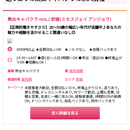
岐阜県
金山駅
名鉄岐阜駅
岐阜
妙興寺駅
名鉄名古屋駅
熟女キャバクラ mrs.J 安城(ミセスジェイ アンジョウ)
【圧倒的働きやすさ☆】20～50歳の幅広い年代が活躍中♪あなたの
近鉄名古屋線
魅力や経験を活かせること間違いなし◎
0
選択した内容で設定
該当求人
件
近鉄四日市駅
近鉄名古屋駅
3000円以上 ★全額日払いOK ★ノルマなし ★各種バックあり
JR関西本線(名古屋～亀山)
19:30～LAST ◆週1日～/1日3時間～OK ◆早出／遅出OK ◆終電上が
りOK ◆短期もOK！
四日市駅
熟女キャバクラ
南安城駅
業種
駅
名古屋市営地下鉄名城線
愛知県
安城
都道府県
エリア
キーワード
未経験者大歓迎, 全額日払いＯＫ, 終電上がりＯＫ, 送りあり,
栄駅
久屋大通駅
寮も完備, ドレスレンタルあり, Wワーク歓迎, 土曜も営業, 日
金山駅
曜も営業, 友達と一緒に体入OK, 経験者優遇, 3時間以内の勤務
OK, ドリンクバックあり, 指名バックあり, 同伴バックあり
JR東海道本線(浜松～岐阜)
求人詳細を見る
浜松駅
金山駅
刈谷駅