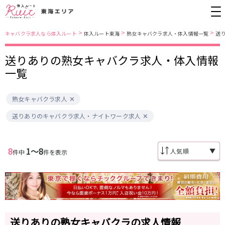
>
>
>
キャバクラ求人なら体入ルート
体入ルート東海
熟女キャバクラ求人・体入情報一覧
送
送りありの熟女キャバクラ求人・体入情報
愛知県
名古屋市営地下鉄東山線
一覧
錦・栄
栄駅
金山
藤が丘駅
熟女キャバクラ求人
春日井
今池駅
小牧
安城
名古屋市南部
送りありのキャバクラ求人・ナイトワーク求人
名古屋市営地下鉄桜通線
尾張西部
知多
名古屋市東部
刈谷
久屋大通駅
今池駅
豊田
名駅
8
1〜8
▼
件中
件を表示
名古屋市中心部
JR中央本線(名古屋～塩尻)
金山駅
勝川駅
三重県
春日井駅
四日市
送りありの熟女キャバクラの求人情報
名鉄名古屋本線