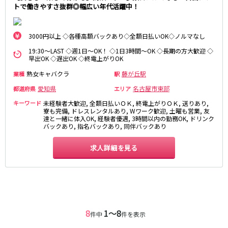
トで働きやすさ抜群◎幅広い年代活躍中！
3000円以上 ◇各種高額バックあり◇全額日払いOK◇ノルマなし
19:30～LAST ◇週1日～OK！ ◇1日3時間～OK ◇長期の方大歓迎 ◇
早出OK ◇遅出OK ◇終電上がりOK
熟女キャバクラ
藤が丘駅
業種
駅
愛知県
名古屋市東部
都道府県
エリア
キーワード
未経験者大歓迎, 全額日払いＯＫ, 終電上がりＯＫ, 送りあり,
寮も完備, ドレスレンタルあり, Wワーク歓迎, 土曜も営業, 友
達と一緒に体入OK, 経験者優遇, 3時間以内の勤務OK, ドリンク
バックあり, 指名バックあり, 同伴バックあり
求人詳細を見る
8
1〜8
件中
件を表示