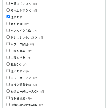
全額日払いＯＫ
- 8件
終電上がりＯＫ
- 8件
送りあり
寮も完備
- 8件
ヘアメイク完備
- 1件
ドレスレンタルあり
- 7件
Wワーク歓迎
- 8件
土曜も営業
- 8件
日曜も営業
- 7件
私服OK
- 1件
迎えあり
- 2件
ニューオープン
- 0件
面接交通費支給
- 6件
友達と一緒に体入OK
- 8件
経験者優遇
- 8件
3時間以内の勤務OK
- 8件