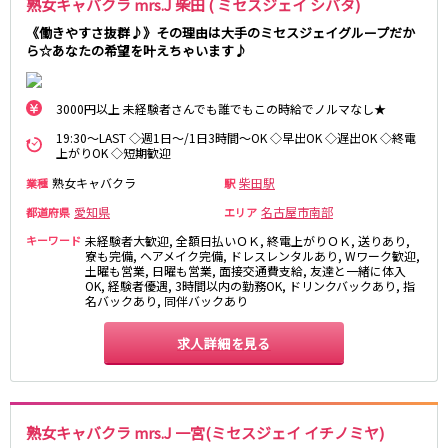
熟女キャバクラ mrs.J 柴田 ( ミセスジェイ シバタ)
名鉄豊田線
《働きやすさ抜群♪》その理由は大手のミセスジェイグループだか
豊田市駅
ら☆あなたの希望を叶えちゃいます♪
JR東海道本線(熱海～浜松)
3000円以上 未経験者さんでも誰でもこの時給でノルマなし★
熱海駅
静岡駅
19:30～LAST ◇週1日～/1日3時間～OK ◇早出OK ◇遅出OK ◇終電
沼津駅
掛川駅
上がりOK ◇短期歓迎
東静岡駅
三島駅
熟女キャバクラ
柴田駅
業種
駅
愛知県
名古屋市南部
都道府県
エリア
静岡鉄道静岡清水線
キーワード
未経験者大歓迎, 全額日払いＯＫ, 終電上がりＯＫ, 送りあり,
寮も完備, ヘアメイク完備, ドレスレンタルあり, Wワーク歓迎,
新静岡駅
土曜も営業, 日曜も営業, 面接交通費支給, 友達と一緒に体入
OK, 経験者優遇, 3時間以内の勤務OK, ドリンクバックあり, 指
名バックあり, 同伴バックあり
遠州鉄道鉄道線
求人詳細を見る
新浜松駅
第一通り駅
JR御殿場線
大岡駅
熟女キャバクラ mrs.J 一宮(ミセスジェイ イチノミヤ)