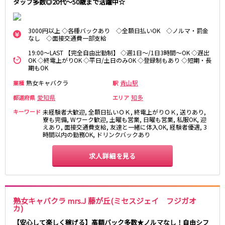
タッフ多数◎20代～50歳まで活躍中☆
3000円以上 ◇各種バックあり ◇全額日払いOK ◇ノルマ・罰金
なし ◇面接交通費一部支給
19:00～LAST 【完全自由出勤制】 ◇週1日～/1日3時間～OK ◇遅出
OK ◇終電上がりOK ◇平日/土日のみOK ◇登録制もあり ◇短期・長
期もOK
熟女キャバクラ
青山駅
業種
駅
愛知県
知多
都道府県
エリア
キーワード
未経験者大歓迎, 全額日払いＯＫ, 終電上がりＯＫ, 送りあり,
寮も完備, Wワーク歓迎, 土曜も営業, 日曜も営業, 私服OK, 迎
えあり, 面接交通費支給, 友達と一緒に体入OK, 経験者優遇, 3
時間以内の勤務OK, ドリンクバックあり
求人詳細を見る
熟女キャバクラ mrs.J 藤が丘(ミセスジェイ フジガオ
カ)
【安心して楽しく稼げる】高額バック多数★ノルマなし！自由シフ