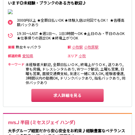
います◎未経験・ブランクのある方も歓迎♪
3000円以上 ★全額日払いOK ★体験入店は何回でもOK！ ★各種高
額バックあり
19:30～LAST ★週1日～、1日3時間～OK ★土日のみ・平日のみOK
★仕事帰りの遅出OK ★終電上がりOK
熟女キャバクラ
小牧駅
小牧原駅
業種
駅
愛知県
小牧
都道府県
エリア
キーワード
未経験者大歓迎, 全額日払いＯＫ, 終電上がりＯＫ, 送りあり,
寮も完備, ドレスレンタルあり, Wワーク歓迎, 土曜も営業, 日
曜も営業, 面接交通費支給, 友達と一緒に体入OK, 経験者優遇,
3時間以内の勤務OK, ドリンクバックあり, 指名バックあり, 同
伴バックあり
求人詳細を見る
mrs.J 半田 (ミセスジェイ ハンダ)
大手グループ経営だから安心安全をお約束♪経験豊富なベテランス