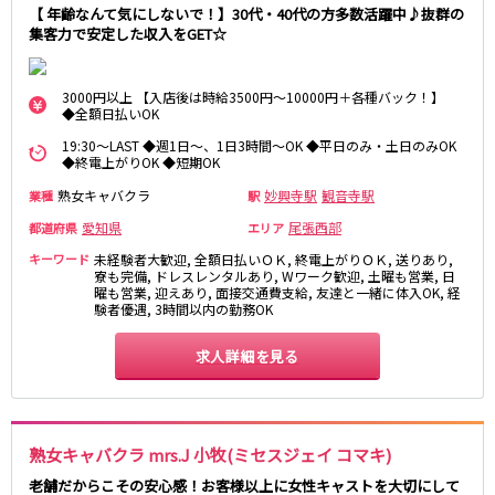
【 年齢なんて気にしないで！】30代・40代の方多数活躍中♪抜群の
伊豆箱根鉄道駿豆線
集客力で安定した収入をGET☆
三島駅
3000円以上 【入店後は時給3500円～10000円＋各種バック！】
◆全額日払いOK
天竜浜名湖線
19:30～LAST ◆週1日～、1日3時間～OK ◆平日のみ・土日のみOK
◆終電上がりOK ◆短期OK
掛川駅
熟女キャバクラ
妙興寺駅
観音寺駅
業種
駅
JR伊東線
愛知県
尾張西部
都道府県
エリア
熱海駅
来宮駅
キーワード
未経験者大歓迎, 全額日払いＯＫ, 終電上がりＯＫ, 送りあり,
寮も完備, ドレスレンタルあり, Wワーク歓迎, 土曜も営業, 日
曜も営業, 迎えあり, 面接交通費支給, 友達と一緒に体入OK, 経
験者優遇, 3時間以内の勤務OK
0
選択した内容で設定
該当求人
件
求人詳細を見る
熟女キャバクラ mrs.J 小牧(ミセスジェイ コマキ)
老舗だからこその安心感！お客様以上に女性キャストを大切にして