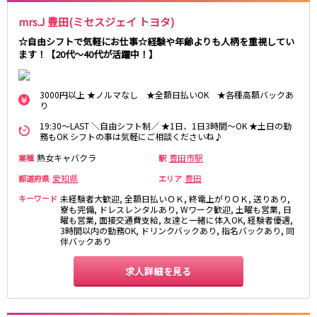
mrs.J 豊田(ミセスジェイ トヨタ)
名鉄西尾線
☆自由シフトで気軽にお仕事☆経験や年齢よりも人柄を重視してい
南安城駅
ます！【20代～40代が活躍中！】
名鉄常滑線
3000円以上 ★ノルマなし ★全額日払いOK ★各種高額バックあ
り
柴田駅
19:30～LAST ＼自由シフト制／ ★1日、1日3時間～OK ★土日の勤
務もOK シフトの事は気軽にご相談くださいね♪
名鉄三河線
熟女キャバクラ
豊田市駅
業種
駅
豊田市駅
刈谷駅
愛知県
豊田
都道府県
エリア
キーワード
未経験者大歓迎, 全額日払いＯＫ, 終電上がりＯＫ, 送りあり,
内部線
寮も完備, ドレスレンタルあり, Wワーク歓迎, 土曜も営業, 日
曜も営業, 面接交通費支給, 友達と一緒に体入OK, 経験者優遇,
あすなろう四日市駅
3時間以内の勤務OK, ドリンクバックあり, 指名バックあり, 同
伴バックあり
名鉄瀬戸線
求人詳細を見る
栄町駅
森下駅