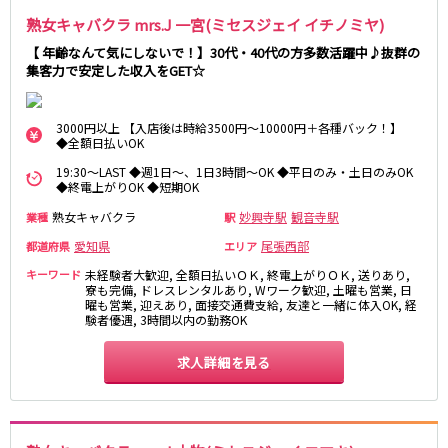
熟女キャバクラ mrs.J 一宮(ミセスジェイ イチノミヤ)
伊豆箱根鉄道駿豆線
【 年齢なんて気にしないで！】30代・40代の方多数活躍中♪抜群の
三島駅
集客力で安定した収入をGET☆
天竜浜名湖線
3000円以上 【入店後は時給3500円～10000円＋各種バック！】
◆全額日払いOK
掛川駅
19:30～LAST ◆週1日～、1日3時間～OK ◆平日のみ・土日のみOK
◆終電上がりOK ◆短期OK
JR伊東線
熟女キャバクラ
妙興寺駅
観音寺駅
業種
駅
熱海駅
来宮駅
愛知県
尾張西部
都道府県
エリア
キーワード
未経験者大歓迎, 全額日払いＯＫ, 終電上がりＯＫ, 送りあり,
寮も完備, ドレスレンタルあり, Wワーク歓迎, 土曜も営業, 日
0
選択した内容で設定
曜も営業, 迎えあり, 面接交通費支給, 友達と一緒に体入OK, 経
該当求人
件
験者優遇, 3時間以内の勤務OK
求人詳細を見る