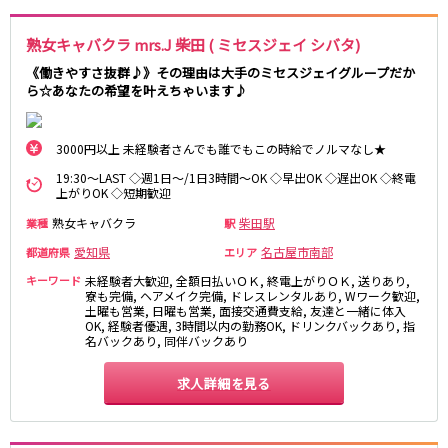
名鉄豊田線
豊田市駅
熟女キャバクラ mrs.J 柴田 ( ミセスジェイ シバタ)
《働きやすさ抜群♪》その理由は大手のミセスジェイグループだか
JR東海道本線(熱海～浜松)
ら☆あなたの希望を叶えちゃいます♪
熱海駅
静岡駅
3000円以上 未経験者さんでも誰でもこの時給でノルマなし★
沼津駅
掛川駅
東静岡駅
三島駅
19:30～LAST ◇週1日～/1日3時間～OK ◇早出OK ◇遅出OK ◇終電
上がりOK ◇短期歓迎
熟女キャバクラ
柴田駅
静岡鉄道静岡清水線
業種
駅
愛知県
名古屋市南部
都道府県
エリア
新静岡駅
キーワード
未経験者大歓迎, 全額日払いＯＫ, 終電上がりＯＫ, 送りあり,
寮も完備, ヘアメイク完備, ドレスレンタルあり, Wワーク歓迎,
遠州鉄道鉄道線
土曜も営業, 日曜も営業, 面接交通費支給, 友達と一緒に体入
OK, 経験者優遇, 3時間以内の勤務OK, ドリンクバックあり, 指
名バックあり, 同伴バックあり
新浜松駅
第一通り駅
求人詳細を見る
JR御殿場線
大岡駅