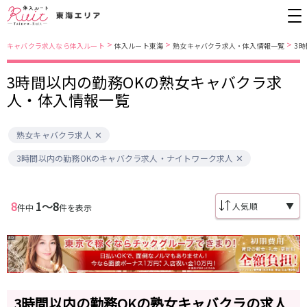
>
>
>
キャバクラ求人なら体入ルート
体入ルート東海
熟女キャバクラ求人・体入情報一覧
3
3時間以内の勤務OKの熟女キャバクラ求
愛知県
名古屋市営地下鉄東山線
人・体入情報一覧
錦・栄
栄駅
金山
藤が丘駅
熟女キャバクラ求人
春日井
今池駅
小牧
安城
名古屋市南部
3時間以内の勤務OKのキャバクラ求人・ナイトワーク求人
名古屋市営地下鉄桜通線
尾張西部
知多
名古屋市東部
刈谷
久屋大通駅
今池駅
豊田
名駅
8
1〜8
▼
件中
件を表示
名古屋市中心部
JR中央本線(名古屋～塩尻)
金山駅
勝川駅
三重県
春日井駅
四日市
3時間以内の勤務OKの熟女キャバクラの求人
名鉄名古屋本線