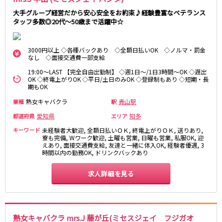
大手グループ経営だから安心安全をお約束♪経験豊富なベテランス
タッフ多数◎20代～50歳まで活躍中☆
3000円以上 ◇各種バックあり ◇全額日払いOK ◇ノルマ・罰金
なし ◇面接交通費一部支給
19:00～LAST 【完全自由出勤制】 ◇週1日～/1日3時間～OK ◇遅出
OK ◇終電上がりOK ◇平日/土日のみOK ◇登録制もあり ◇短期・長
期もOK
熟女キャバクラ
青山駅
業種
駅
愛知県
知多
都道府県
エリア
キーワード
未経験者大歓迎, 全額日払いＯＫ, 終電上がりＯＫ, 送りあり,
寮も完備, Wワーク歓迎, 土曜も営業, 日曜も営業, 私服OK, 迎
えあり, 面接交通費支給, 友達と一緒に体入OK, 経験者優遇, 3
時間以内の勤務OK, ドリンクバックあり
求人詳細を見る
熟女キャバクラ mrs.J 藤が丘(ミセスジェイ フジガオ