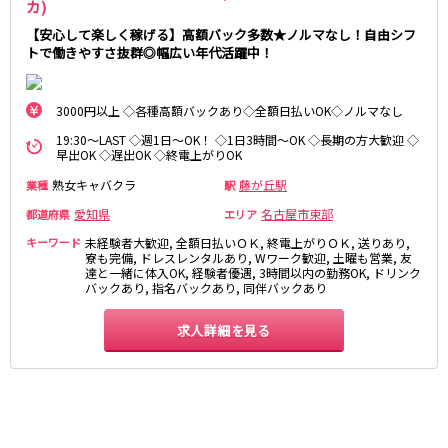
カ)
【安心して楽しく稼げる】高額バック多数★ノルマなし！自由シフ
トで働きやすさ抜群◎幅広い年代活躍中！
3000円以上 ◇各種高額バックあり◇全額日払いOK◇ノルマなし
19:30～LAST ◇週1日～OK！ ◇1日3時間～OK ◇長期の方大歓迎 ◇
早出OK ◇遅出OK ◇終電上がりOK
熟女キャバクラ
藤が丘駅
業種
駅
愛知県
名古屋市東部
都道府県
エリア
キーワード
未経験者大歓迎, 全額日払いＯＫ, 終電上がりＯＫ, 送りあり,
寮も完備, ドレスレンタルあり, Wワーク歓迎, 土曜も営業, 友
達と一緒に体入OK, 経験者優遇, 3時間以内の勤務OK, ドリンク
バックあり, 指名バックあり, 同伴バックあり
求人詳細を見る