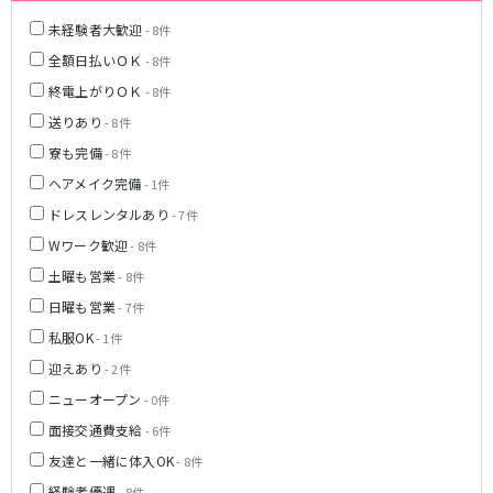
未経験者大歓迎
- 8件
全額日払いＯＫ
- 8件
終電上がりＯＫ
- 8件
送りあり
- 8件
寮も完備
- 8件
ヘアメイク完備
- 1件
ドレスレンタルあり
- 7件
Wワーク歓迎
- 8件
土曜も営業
- 8件
日曜も営業
- 7件
私服OK
- 1件
迎えあり
- 2件
ニューオープン
- 0件
面接交通費支給
- 6件
友達と一緒に体入OK
- 8件
経験者優遇
- 8件