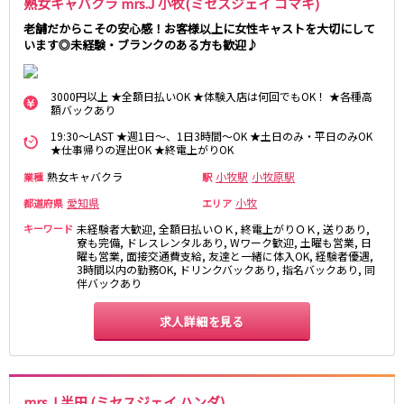
熟女キャバクラ mrs.J 小牧(ミセスジェイ コマキ)
老舗だからこその安心感！お客様以上に女性キャストを大切にして
います◎未経験・ブランクのある方も歓迎♪
3000円以上 ★全額日払いOK ★体験入店は何回でもOK！ ★各種高
額バックあり
19:30～LAST ★週1日～、1日3時間～OK ★土日のみ・平日のみOK
★仕事帰りの遅出OK ★終電上がりOK
熟女キャバクラ
小牧駅
小牧原駅
業種
駅
愛知県
小牧
都道府県
エリア
キーワード
未経験者大歓迎, 全額日払いＯＫ, 終電上がりＯＫ, 送りあり,
寮も完備, ドレスレンタルあり, Wワーク歓迎, 土曜も営業, 日
曜も営業, 面接交通費支給, 友達と一緒に体入OK, 経験者優遇,
3時間以内の勤務OK, ドリンクバックあり, 指名バックあり, 同
伴バックあり
求人詳細を見る
mrs.J 半田 (ミセスジェイ ハンダ)