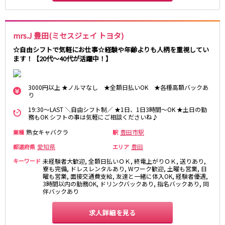
名鉄西尾線
mrs.J 豊田(ミセスジェイ トヨタ)
南安城駅
☆自由シフトで気軽にお仕事☆経験や年齢よりも人柄を重視してい
ます！【20代～40代が活躍中！】
名鉄常滑線
柴田駅
3000円以上 ★ノルマなし ★全額日払いOK ★各種高額バックあ
り
名鉄三河線
19:30～LAST ＼自由シフト制／ ★1日、1日3時間～OK ★土日の勤
務もOK シフトの事は気軽にご相談くださいね♪
豊田市駅
刈谷駅
熟女キャバクラ
豊田市駅
業種
駅
内部線
愛知県
豊田
都道府県
エリア
キーワード
未経験者大歓迎, 全額日払いＯＫ, 終電上がりＯＫ, 送りあり,
あすなろう四日市駅
寮も完備, ドレスレンタルあり, Wワーク歓迎, 土曜も営業, 日
曜も営業, 面接交通費支給, 友達と一緒に体入OK, 経験者優遇,
3時間以内の勤務OK, ドリンクバックあり, 指名バックあり, 同
名鉄瀬戸線
伴バックあり
栄町駅
森下駅
求人詳細を見る