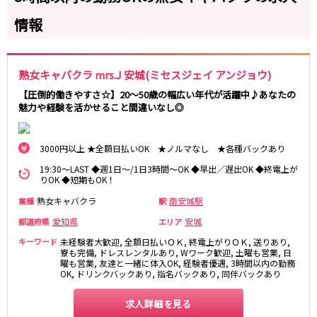
岐阜県
金山駅
名鉄岐阜駅
情報
岐阜
妙興寺駅
名鉄名古屋駅
近鉄名古屋線
熟女キャバクラ mrs.J 安城(ミセスジェイ アンジョウ)
0
選択した内容で設定
該当求人
件
【圧倒的働きやすさ☆】20～50歳の幅広い年代が活躍中♪あなたの
近鉄四日市駅
近鉄名古屋駅
魅力や経験を活かせること間違いなし◎
JR関西本線(名古屋～亀山)
3000円以上 ★全額日払いOK ★ノルマなし ★各種バックあり
四日市駅
19:30～LAST ◆週1日～/1日3時間～OK ◆早出／遅出OK ◆終電上が
りOK ◆短期もOK！
名古屋市営地下鉄名城線
熟女キャバクラ
南安城駅
業種
駅
栄駅
久屋大通駅
愛知県
安城
都道府県
エリア
金山駅
キーワード
未経験者大歓迎, 全額日払いＯＫ, 終電上がりＯＫ, 送りあり,
寮も完備, ドレスレンタルあり, Wワーク歓迎, 土曜も営業, 日
曜も営業, 友達と一緒に体入OK, 経験者優遇, 3時間以内の勤務
JR東海道本線(浜松～岐阜)
OK, ドリンクバックあり, 指名バックあり, 同伴バックあり
浜松駅
金山駅
求人詳細を見る
刈谷駅