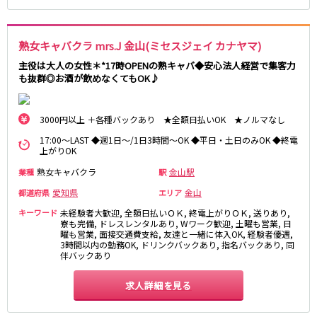
名鉄小牧線
春日井駅
小牧駅
熟女キャバクラ mrs.J 金山(ミセスジェイ カナヤマ)
小牧原駅
主役は大人の女性＊*17時OPENの熟キャバ◆安心法人経営で集客力
も抜群◎お酒が飲めなくてもOK♪
名鉄河和線
青山駅
3000円以上 ＋各種バックあり ★全額日払いOK ★ノルマなし
17:00～LAST ◆週1日～/1日3時間～OK ◆平日・土日のみOK ◆終電
JR東海道本線(岐阜～美濃赤坂・米原)
上がりOK
岐阜駅
熟女キャバクラ
金山駅
業種
駅
愛知県
金山
都道府県
エリア
名古屋市営地下鉄名港線
キーワード
未経験者大歓迎, 全額日払いＯＫ, 終電上がりＯＫ, 送りあり,
寮も完備, ドレスレンタルあり, Wワーク歓迎, 土曜も営業, 日
金山駅
曜も営業, 面接交通費支給, 友達と一緒に体入OK, 経験者優遇,
3時間以内の勤務OK, ドリンクバックあり, 指名バックあり, 同
伴バックあり
名鉄尾西線
求人詳細を見る
観音寺駅