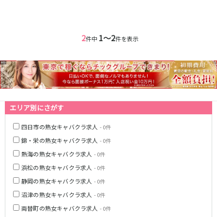
名鉄小牧線
春日井駅
小牧駅
小牧原駅
2
1〜2
件中
件を表示
名鉄河和線
青山駅
JR東海道本線(岐阜～美濃赤坂・米原)
エリア別にさがす
岐阜駅
四日市の熟女キャバクラ求人
- 0件
名古屋市営地下鉄名港線
錦・栄の熟女キャバクラ求人
- 0件
熱海の熟女キャバクラ求人
- 0件
金山駅
浜松の熟女キャバクラ求人
- 0件
名鉄尾西線
静岡の熟女キャバクラ求人
- 0件
沼津の熟女キャバクラ求人
- 0件
観音寺駅
両替町の熟女キャバクラ求人
- 0件