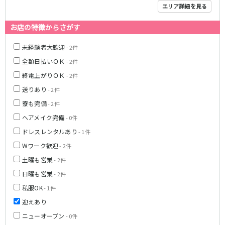
名鉄豊田線
エリア詳細を見る
豊田市駅
お店の特徴からさがす
JR東海道本線(熱海～浜松)
未経験者大歓迎
- 2件
全額日払いＯＫ
- 2件
熱海駅
静岡駅
終電上がりＯＫ
- 2件
沼津駅
掛川駅
東静岡駅
三島駅
送りあり
- 2件
寮も完備
- 2件
静岡鉄道静岡清水線
ヘアメイク完備
- 0件
新静岡駅
ドレスレンタルあり
- 1件
Wワーク歓迎
- 2件
遠州鉄道鉄道線
土曜も営業
- 2件
新浜松駅
第一通り駅
日曜も営業
- 2件
私服OK
- 1件
JR御殿場線
迎えあり
大岡駅
ニューオープン
- 0件