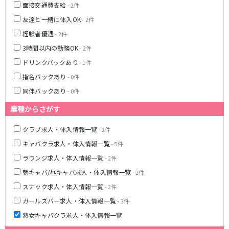
面接交通費支給
- 2件
伊豆箱根鉄道駿豆線
友達と一緒に体入OK
- 2件
三島駅
経験者優遇
- 2件
3時間以内の勤務OK
- 2件
天竜浜名湖線
ドリンクバックあり
- 1件
掛川駅
指名バックあり
- 0件
同伴バックあり
- 0件
JR伊東線
業種からさがす
熱海駅
来宮駅
クラブ求人・体入情報一覧
- 2件
キャバクラ求人・体入情報一覧
- 5件
0
選択した内容で設定
該当求人
件
ラウンジ求人・体入情報一覧
- 2件
朝キャバ/昼キャバ求人・体入情報一覧
- 2件
スナック求人・体入情報一覧
- 2件
ガールズバー求人・体入情報一覧
- 3件
熟女キャバクラ求人・体入情報一覧