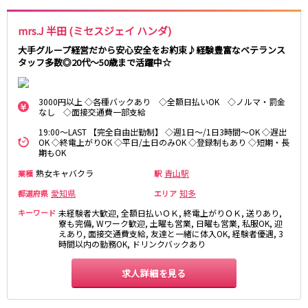
名鉄西尾線
mrs.J 半田 (ミセスジェイ ハンダ)
大手グループ経営だから安心安全をお約束♪経験豊富なベテランス
南安城駅
タッフ多数◎20代～50歳まで活躍中☆
名鉄常滑線
3000円以上 ◇各種バックあり ◇全額日払いOK ◇ノルマ・罰金
柴田駅
なし ◇面接交通費一部支給
19:00～LAST 【完全自由出勤制】 ◇週1日～/1日3時間～OK ◇遅出
名鉄三河線
OK ◇終電上がりOK ◇平日/土日のみOK ◇登録制もあり ◇短期・長
期もOK
豊田市駅
刈谷駅
熟女キャバクラ
青山駅
業種
駅
愛知県
知多
都道府県
エリア
内部線
キーワード
未経験者大歓迎, 全額日払いＯＫ, 終電上がりＯＫ, 送りあり,
寮も完備, Wワーク歓迎, 土曜も営業, 日曜も営業, 私服OK, 迎
あすなろう四日市駅
えあり, 面接交通費支給, 友達と一緒に体入OK, 経験者優遇, 3
時間以内の勤務OK, ドリンクバックあり
名鉄瀬戸線
求人詳細を見る
栄町駅
森下駅