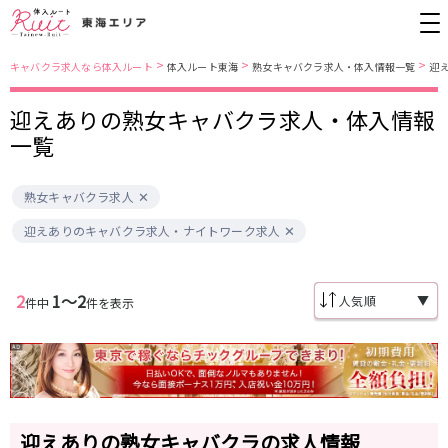
>
>
>
キャバクラ求人なら体入ルート
体入ルート東海
熟女キャバクラ求人・体入情報一覧
迎
迎えありの熟女キャバクラ求人・体入情報
愛知県
名古屋市営地下鉄東山線
一覧
錦・栄
栄駅
金山
藤が丘駅
熟女キャバクラ求人
春日井
今池駅
小牧
安城
名古屋市南部
迎えありのキャバクラ求人・ナイトワーク求人
名古屋市営地下鉄桜通線
尾張西部
知多
名古屋市東部
刈谷
久屋大通駅
今池駅
豊田
名駅
2
1〜2
▼
件中
件を表示
名古屋市中心部
JR中央本線(名古屋～塩尻)
金山駅
勝川駅
三重県
春日井駅
四日市
迎えありの熟女キャバクラの求人情報
名鉄名古屋本線