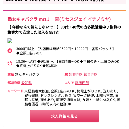
岐阜県
金山駅
名鉄岐阜駅
岐阜
妙興寺駅
名鉄名古屋駅
熟女キャバクラ mrs.J 一宮(ミセスジェイ イチノミヤ)
【 年齢なんて気にしないで！】30代・40代の方多数活躍中♪抜群の
近鉄名古屋線
集客力で安定した収入をGET☆
0
選択した内容で設定
該当求人
件
近鉄四日市駅
近鉄名古屋駅
3000円以上 【入店後は時給3500円～10000円＋各種バック！】
JR関西本線(名古屋～亀山)
◆全額日払いOK
19:30～LAST ◆週1日～、1日3時間～OK ◆平日のみ・土日のみOK
四日市駅
◆終電上がりOK ◆短期OK
熟女キャバクラ
妙興寺駅
観音寺駅
業種
駅
名古屋市営地下鉄名城線
愛知県
尾張西部
都道府県
エリア
栄駅
久屋大通駅
キーワード
未経験者大歓迎, 全額日払いＯＫ, 終電上がりＯＫ, 送りあり,
金山駅
寮も完備, ドレスレンタルあり, Wワーク歓迎, 土曜も営業, 日
曜も営業, 迎えあり, 面接交通費支給, 友達と一緒に体入OK, 経
験者優遇, 3時間以内の勤務OK
JR東海道本線(浜松～岐阜)
求人詳細を見る
浜松駅
金山駅
刈谷駅