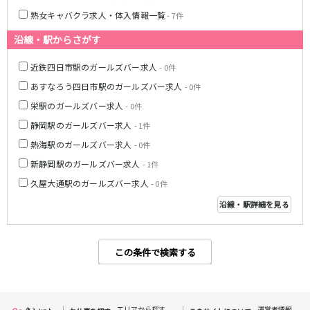
熟女キャバクラ求人・体入情報一覧
- 7件
伊豆箱根鉄道駿豆線
沿線・駅からさがす
三島駅
近鉄四日市駅のガールズバー求人
- 0件
天竜浜名湖線
あすなろう四日市駅のガールズバー求人
- 0件
掛川駅
栄駅のガールズバー求人
- 0件
静岡駅のガールズバー求人
- 1件
JR伊東線
熱海駅のガールズバー求人
- 0件
熱海駅
来宮駅
新静岡駅のガールズバー求人
- 1件
久屋大通駅のガールズバー求人
- 0件
沿線・駅詳細を見る
0
選択した内容で設定
該当求人
件
この条件で検索する
エリアから探す
運営者情報