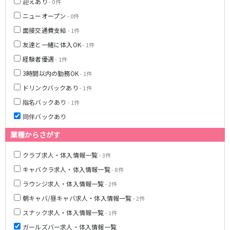
迎えあり
- 0件
名鉄豊田線
ニューオープン
- 0件
豊田市駅
面接交通費支給
- 1件
友達と一緒に体入OK
- 1件
JR東海道本線(熱海～浜松)
経験者優遇
- 1件
熱海駅
静岡駅
3時間以内の勤務OK
- 1件
沼津駅
掛川駅
ドリンクバックあり
- 1件
東静岡駅
三島駅
指名バックあり
- 1件
静岡鉄道静岡清水線
同伴バックあり
新静岡駅
業種からさがす
クラブ求人・体入情報一覧
- 3件
遠州鉄道鉄道線
キャバクラ求人・体入情報一覧
- 8件
新浜松駅
第一通り駅
ラウンジ求人・体入情報一覧
- 2件
朝キャバ/昼キャバ求人・体入情報一覧
- 2件
JR御殿場線
スナック求人・体入情報一覧
- 1件
大岡駅
ガールズバー求人・体入情報一覧