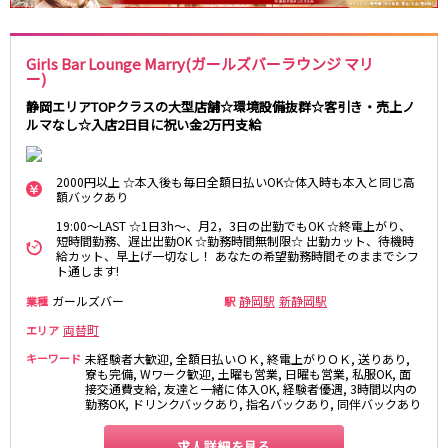
岐阜県
金山駅
名鉄岐阜駅
岐阜
妙興寺駅
名鉄名古屋駅
Girls Bar Lounge Marry(ガールズバーラウンジ マリ
ー)
近鉄名古屋線
静岡エリアTOPクラスの大型店舗☆環境設備抜群☆客引き・売上ノ
0
選択した内容で設定
該当求人
件
ルマなし☆入店2日目に祝い金2万円支給
近鉄四日市駅
近鉄名古屋駅
2000円以上 ☆本入後も毎日全額日払いOK☆体入時も本入と同じ高
JR関西本線(名古屋～亀山)
額バックあり
四日市駅
19:00～LAST ☆1日3h～、月2，3日の出勤でもOK ☆終電上がり、
短時間勤務、遅出出勤OK ☆勤務時間無制限☆ 出勤カット、待機時
給カット、早上げ一切なし！ あなたの希望勤務時間そのままでシフ
名古屋市営地下鉄名城線
ト通します!
ガールズバー
静岡駅
新静岡駅
業種
駅
栄駅
久屋大通駅
金山駅
両替町
エリア
キーワード
未経験者大歓迎, 全額日払いＯＫ, 終電上がりＯＫ, 送りあり,
寮も完備, Wワーク歓迎, 土曜も営業, 日曜も営業, 私服OK, 面
JR東海道本線(浜松～岐阜)
接交通費支給, 友達と一緒に体入OK, 経験者優遇, 3時間以内の
勤務OK, ドリンクバックあり, 指名バックあり, 同伴バックあり
浜松駅
金山駅
刈谷駅
求人詳細を見る