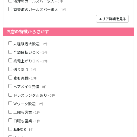
沼津のガールズバー求人
- 0件
名鉄小牧線
両替町のガールズバー求人
- 1件
春日井駅
小牧駅
エリア詳細を見る
小牧原駅
お店の特徴からさがす
名鉄河和線
未経験者大歓迎
- 1件
青山駅
全額日払いＯＫ
- 1件
終電上がりＯＫ
- 1件
JR東海道本線(岐阜～美濃赤坂・米原)
送りあり
- 1件
岐阜駅
寮も完備
- 1件
ヘアメイク完備
- 0件
名古屋市営地下鉄名港線
ドレスレンタルあり
- 0件
金山駅
Wワーク歓迎
- 1件
土曜も営業
- 1件
名鉄尾西線
日曜も営業
- 1件
観音寺駅
私服OK
- 1件