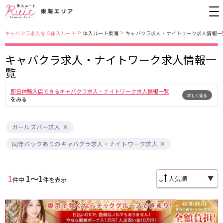
>
>
キャバクラ求人なら体入ルート
体入ルート東海
キャバクラ求人・ナイトワーク求人情報一
キャバクラ求人・ナイトワーク求人情報一
愛知県
名古屋市営地下鉄東山線
覧
錦・栄
栄駅
金山
藤が丘駅
即日体験入店できるキャバクラ求人・ナイトワーク求人情報一覧
詳しく見る
春日井
今池駅
小牧
をみる
安城
名古屋市南部
名古屋市営地下鉄桜通線
尾張西部
知多
ガールズバー求人
名古屋市東部
刈谷
久屋大通駅
今池駅
同伴バックありのキャバクラ求人・ナイトワーク求人
豊田
名駅
名古屋市中心部
JR中央本線(名古屋～塩尻)
1
1〜1
▼
件中
件を表示
金山駅
勝川駅
三重県
春日井駅
四日市
名鉄名古屋本線