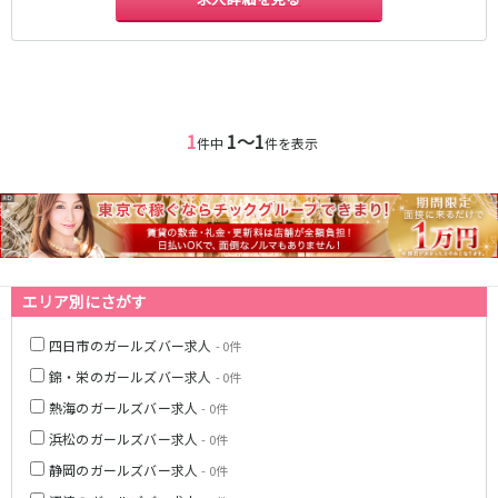
名鉄西尾線
南安城駅
名鉄常滑線
1
1〜1
件中
件を表示
柴田駅
名鉄三河線
豊田市駅
刈谷駅
エリア別にさがす
内部線
四日市のガールズバー求人
- 0件
あすなろう四日市駅
錦・栄のガールズバー求人
- 0件
熱海のガールズバー求人
- 0件
名鉄瀬戸線
浜松のガールズバー求人
- 0件
栄町駅
森下駅
静岡のガールズバー求人
- 0件