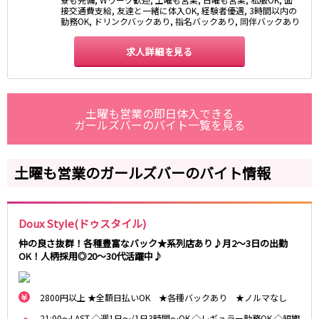
接交通費支給, 友達と一緒に体入OK, 経験者優遇, 3時間以内の
勤務OK, ドリンクバックあり, 指名バックあり, 同伴バックあり
名鉄西尾線
求人詳細を見る
南安城駅
名鉄常滑線
土曜も営業の即日体入できる
柴田駅
ガールズバーのバイト一覧を見る
名鉄三河線
土曜も営業のガールズバーのバイト情報
豊田市駅
刈谷駅
内部線
Doux Style(ドゥスタイル)
あすなろう四日市駅
仲の良さ抜群！各種豊富なバック★系列店あり♪月2～3日の出勤
OK！人柄採用◎20～30代活躍中♪
名鉄瀬戸線
栄町駅
森下駅
2800円以上 ★全額日払いOK ★各種バックあり ★ノルマなし
21:00～LAST ◇週1日～/1日3時間～OK ◇レギュラー勤務OK ◇短期