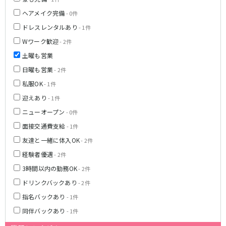
ヘアメイク完備
- 0件
伊豆箱根鉄道駿豆線
ドレスレンタルあり
- 1件
三島駅
Wワーク歓迎
- 2件
土曜も営業
天竜浜名湖線
日曜も営業
- 2件
掛川駅
私服OK
- 1件
迎えあり
JR伊東線
- 1件
ニューオープン
- 0件
熱海駅
来宮駅
面接交通費支給
- 1件
友達と一緒に体入OK
- 2件
0
選択した内容で設定
経験者優遇
- 2件
該当求人
件
3時間以内の勤務OK
- 2件
ドリンクバックあり
- 2件
指名バックあり
- 1件
同伴バックあり
- 1件