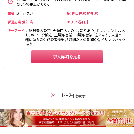
名鉄小牧線
OK ◇終電上がりOK
ガールズバー
春日井駅
勝川駅
業種
駅
春日井駅
小牧駅
小牧原駅
愛知県
春日井
都道府県
エリア
キーワード
未経験者大歓迎, 全額日払いＯＫ, 送りあり, ドレスレンタルあ
り, Wワーク歓迎, 土曜も営業, 日曜も営業, 迎えあり, 友達と一
名鉄河和線
緒に体入OK, 経験者優遇, 3時間以内の勤務OK, ドリンクバック
あり
青山駅
求人詳細を見る
JR東海道本線(岐阜～美濃赤坂・米原)
岐阜駅
名古屋市営地下鉄名港線
2
1〜2
件中
件を表示
金山駅
名鉄尾西線
観音寺駅