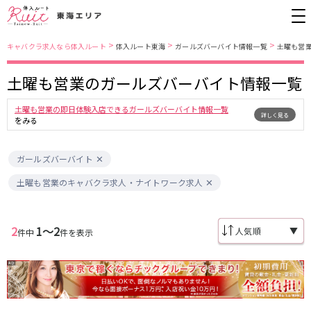
>
>
>
キャバクラ求人なら体入ルート
体入ルート東海
ガールズバーバイト情報一覧
土曜も営
土曜も営業のガールズバーバイト情報一覧
愛知県
名古屋市営地下鉄東山線
土曜も営業の即日体験入店できるガールズバーバイト情報一覧
詳しく見る
錦・栄
栄駅
金山
藤が丘駅
をみる
春日井
今池駅
小牧
安城
名古屋市南部
ガールズバーバイト
名古屋市営地下鉄桜通線
尾張西部
知多
土曜も営業のキャバクラ求人・ナイトワーク求人
名古屋市東部
刈谷
久屋大通駅
今池駅
豊田
名駅
名古屋市中心部
JR中央本線(名古屋～塩尻)
2
1〜2
▼
件中
件を表示
金山駅
勝川駅
三重県
春日井駅
四日市
名鉄名古屋本線