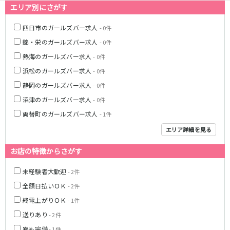
名鉄豊田線
エリア別にさがす
豊田市駅
四日市のガールズバー求人
- 0件
錦・栄のガールズバー求人
- 0件
JR東海道本線(熱海～浜松)
熱海のガールズバー求人
- 0件
熱海駅
静岡駅
浜松のガールズバー求人
- 0件
沼津駅
掛川駅
静岡のガールズバー求人
- 0件
東静岡駅
三島駅
沼津のガールズバー求人
- 0件
両替町のガールズバー求人
- 1件
静岡鉄道静岡清水線
エリア詳細を見る
新静岡駅
お店の特徴からさがす
遠州鉄道鉄道線
未経験者大歓迎
- 2件
新浜松駅
第一通り駅
全額日払いＯＫ
- 2件
終電上がりＯＫ
- 1件
JR御殿場線
送りあり
- 2件
大岡駅
寮も完備
- 1件