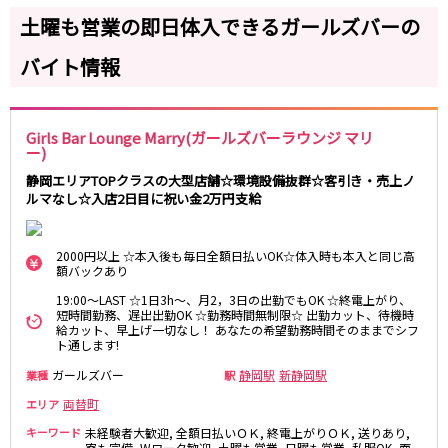
岐阜県
土曜も営業の即日体入できるガールズバーの
金山駅
名鉄岐阜駅
岐阜
妙興寺駅
名鉄名古屋駅
バイト情報
近鉄名古屋線
0
選択した内容で設定
該当求人
件
近鉄四日市駅
近鉄名古屋駅
Girls Bar Lounge Marry(ガールズバーラウンジ マリ
ー)
静岡エリアTOPクラスの大型店舗☆環境設備抜群☆客引き・売上ノ
JR関西本線(名古屋～亀山)
ルマなし☆入店2日目に祝い金2万円支給
四日市駅
2000円以上 ☆本入後も毎日全額日払いOK☆体入時も本入と同じ高
名古屋市営地下鉄名城線
額バックあり
19:00～LAST ☆1日3h～、月2，3日の出勤でもOK ☆終電上がり、
栄駅
久屋大通駅
短時間勤務、遅出出勤OK ☆勤務時間無制限☆ 出勤カット、待機時
金山駅
給カット、早上げ一切なし！ あなたの希望勤務時間そのままでシフ
ト通します!
ガールズバー
静岡駅
新静岡駅
JR東海道本線(浜松～岐阜)
業種
駅
両替町
エリア
浜松駅
金山駅
キーワード
未経験者大歓迎, 全額日払いＯＫ, 終電上がりＯＫ, 送りあり,
刈谷駅
寮も完備, Wワーク歓迎, 土曜も営業, 日曜も営業, 私服OK, 面