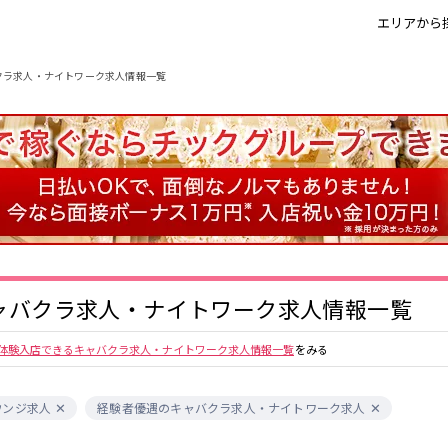
エリアから
クラ求人・ナイトワーク求人情報一覧
錦・栄
栄駅
金山
藤が丘駅
春日井
今池駅
小牧
名古屋市南部
尾張西部
知多
名古屋市東部
豊田
名駅
名古屋市中心部
久屋大通駅
今池駅
四日市
金山駅
勝川駅
春日井駅
岐阜
ャバクラ求人・ナイトワーク求人情報一覧
金山駅
名鉄岐阜駅
妙興寺駅
名鉄名古屋駅
0
体験入店できるキャバクラ求人・ナイトワーク求人情報一覧
近鉄四日市駅
近鉄名古屋駅
をみる
選択した内容で設定
該当求人
件
四日市駅
ウンジ求人
経験者優遇のキャバクラ求人・ナイトワーク求人