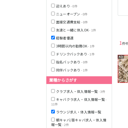
JR東海道本線(岐
迎えあり
- 0件
阜～美濃赤坂・
米原)
ニューオープン
- 0件
面接交通費支給
- 0件
名古屋市営地下
鉄名港線
友達と一緒に体入OK
- 1件
経験者優遇
名鉄尾西線
1
件
3時間以内の勤務OK
- 1件
ドリンクバックあり
名鉄豊田線
- 1件
指名バックあり
- 0件
JR東海道本線(熱
同伴バックあり
- 1件
海～浜松)
業種からさがす
静岡鉄道静岡清
クラブ求人・体入情報一覧
- 3件
水線
キャバクラ求人・体入情報一覧
-
遠州鉄道鉄道線
11件
ラウンジ求人・体入情報一覧
JR御殿場線
朝キャバ/昼キャバ求人・体入情
報一覧
- 2件