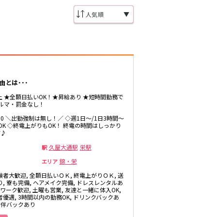
▼
とは･･･
以上 ★全額日払いOK！★昇給あり ★短時間勤務で
ノルマ・罰金なし！
0:00 ＼出勤強制は無し！／ ◇週1日～/1日3時間～
期OK ◇終電上がりもOK！ 終電の時間はしっかり
す♪
久屋大通駅
栄駅
駅
錦・栄
エリア
験者大歓迎, 全額日払いＯＫ, 終電上がりＯＫ, 送
り, 寮も完備, ヘアメイク完備, ドレスレンタルあ
Wワーク歓迎, 土曜も営業, 友達と一緒に体入OK,
者優遇, 3時間以内の勤務OK, ドリンクバックあ
 同伴バックあり