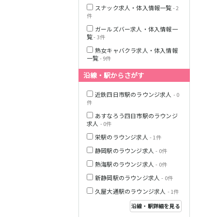
伊豆箱根鉄道駿
スナック求人・体入情報一覧
- 2
豆線
件
ガールズバー求人・体入情報一
天竜浜名湖線
覧
- 3件
熟女キャバクラ求人・体入情報
JR伊東線
一覧
- 9件
沿線・駅からさがす
近鉄四日市駅のラウンジ求人
- 0
件
あすなろう四日市駅のラウンジ
求人
- 0件
栄駅のラウンジ求人
- 1件
静岡駅のラウンジ求人
- 0件
熱海駅のラウンジ求人
- 0件
新静岡駅のラウンジ求人
- 0件
久屋大通駅のラウンジ求人
- 1件
沿線・駅詳細を見る