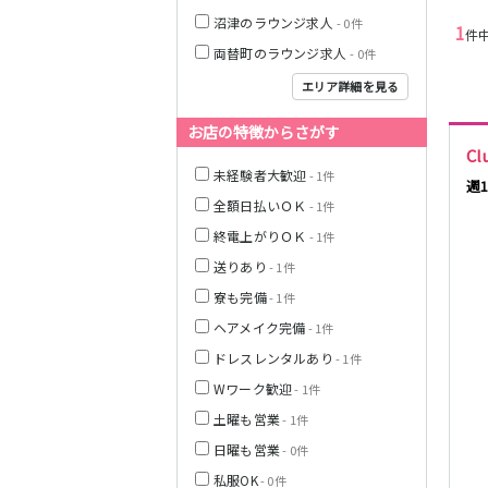
名古屋市営地下
沼津のラウンジ求人
- 0件
鉄名城線
1
件
両替町のラウンジ求人
- 0件
JR東海道本線(浜
松～岐阜)
エリア詳細を見る
名鉄西尾線
お店の特徴からさがす
Cl
未経験者大歓迎
- 1件
名鉄常滑線
週
全額日払いＯＫ
- 1件
名鉄三河線
終電上がりＯＫ
- 1件
送りあり
- 1件
内部線
寮も完備
- 1件
ヘアメイク完備
- 1件
名鉄瀬戸線
ドレスレンタルあり
- 1件
Wワーク歓迎
- 1件
名鉄小牧線
土曜も営業
- 1件
日曜も営業
- 0件
名鉄河和線
私服OK
- 0件