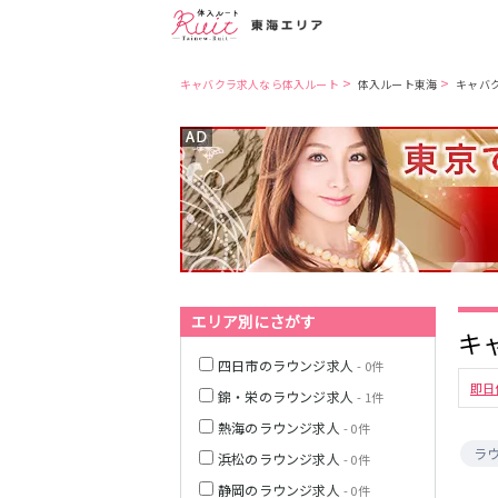
>
>
キャバクラ求人なら体入ルート
体入ルート東海
キャバ
愛知県
名古屋市営地下
鉄東山線
名古屋市営地下
鉄桜通線
三重県
JR中央本線(名古
屋～塩尻)
岐阜県
エリア別にさがす
キ
名鉄名古屋本線
四日市のラウンジ求人
- 0件
近鉄名古屋線
即日
錦・栄のラウンジ求人
- 1件
熱海のラウンジ求人
- 0件
JR関西本線(名古
ラ
浜松のラウンジ求人
- 0件
屋～亀山)
静岡のラウンジ求人
- 0件