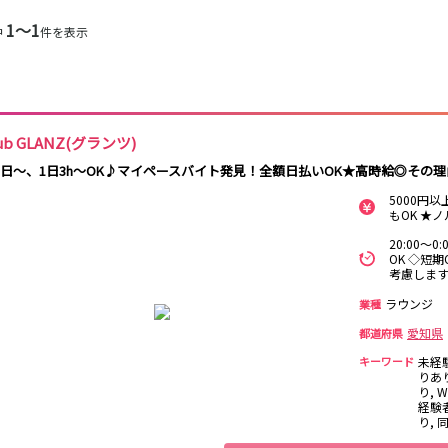
栄駅
久屋大通駅
金山駅
1〜1
中
件を表示
浜松駅
金山駅
刈谷駅
南安城駅
ub GLANZ(グランツ)
柴田駅
1日〜、1日3h〜OK♪マイペースバイト発見！全額日払いOK★高時給◎その理由
5000円
豊田市駅
刈谷駅
もOK ★
20:00～
あすなろう四日
OK ◇短
市駅
考慮しま
ラウンジ
業種
栄町駅
森下駅
愛知県
都道府県
キーワード
未経
春日井駅
小牧駅
小牧原駅
りあ
り, 
経験
青山駅
り,