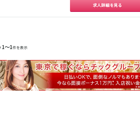
岐阜駅
求人詳細を見る
金山駅
観音寺駅
1〜1
中
件を表示
豊田市駅
熱海駅
静岡駅
沼津駅
掛川駅
三島駅
新静岡駅
新浜松駅
第一通り駅
大岡駅