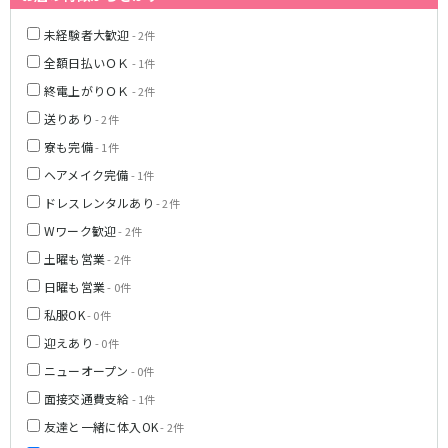
名鉄豊田線
未経験者大歓迎
- 2件
豊田市駅
全額日払いＯＫ
- 1件
JR東海道本線(熱海～浜松)
終電上がりＯＫ
- 2件
送りあり
- 2件
熱海駅
静岡駅
寮も完備
- 1件
沼津駅
掛川駅
ヘアメイク完備
- 1件
東静岡駅
三島駅
ドレスレンタルあり
- 2件
静岡鉄道静岡清水線
Wワーク歓迎
- 2件
土曜も営業
- 2件
新静岡駅
日曜も営業
- 0件
遠州鉄道鉄道線
私服OK
- 0件
迎えあり
- 0件
新浜松駅
第一通り駅
ニューオープン
- 0件
JR御殿場線
面接交通費支給
- 1件
友達と一緒に体入OK
- 2件
大岡駅