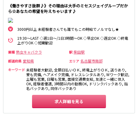
岐阜県
《働きやすさ抜群♪》その理由は大手のミセスジェイグループだか
金山駅
名鉄岐阜駅
ら☆あなたの希望を叶えちゃいます♪
岐阜
妙興寺駅
名鉄名古屋駅
3000円以上 未経験者さんでも誰でもこの時給でノルマなし★
近鉄名古屋線
0
選択した内容で設定
該当求人
件
19:30～LAST ◇週1日～/1日3時間～OK ◇早出OK ◇遅出OK ◇終電
近鉄四日市駅
近鉄名古屋駅
上がりOK ◇短期歓迎
熟女キャバクラ
柴田駅
業種
駅
JR関西本線(名古屋～亀山)
愛知県
名古屋市南部
都道府県
エリア
四日市駅
キーワード
未経験者大歓迎, 全額日払いＯＫ, 終電上がりＯＫ, 送りあり,
寮も完備, ヘアメイク完備, ドレスレンタルあり, Wワーク歓迎,
土曜も営業, 日曜も営業, 面接交通費支給, 友達と一緒に体入
名古屋市営地下鉄名城線
OK, 経験者優遇, 3時間以内の勤務OK, ドリンクバックあり, 指
名バックあり, 同伴バックあり
栄駅
久屋大通駅
金山駅
求人詳細を見る
JR東海道本線(浜松～岐阜)
浜松駅
金山駅
刈谷駅