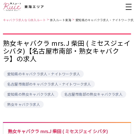
>
>
キャバクラ求人なら体入ルート
体入ルート東海
愛知県のキャバクラ求人・ナイトワーク求
愛知県
名古屋市営地下鉄東山線
熟女キャバクラ mrs.J 柴田 ( ミセスジェイ
シバタ)【名古屋市南部・熟女キャバク
錦・栄
栄駅
金山
藤が丘駅
ラ】の求人
春日井
今池駅
小牧
安城
名古屋市南部
名古屋市営地下鉄桜通線
尾張西部
知多
愛知県のキャバクラ求人・ナイトワーク求人
名古屋市東部
刈谷
久屋大通駅
今池駅
名古屋市南部のキャバクラ求人・ナイトワーク求人
豊田
名駅
愛知県の熟女キャバクラ求人
名古屋市南部の熟女キャバクラ求人
名古屋市中心部
JR中央本線(名古屋～塩尻)
熟女キャバクラ求人
金山駅
勝川駅
三重県
春日井駅
四日市
名鉄名古屋本線
熟女キャバクラ mrs.J 柴田 ( ミセスジェイ シバタ)