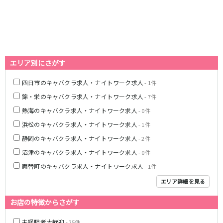
名鉄西尾線
南安城駅
名鉄常滑線
エリア別にさがす
柴田駅
四日市のキャバクラ求人・ナイトワーク求人
- 1件
錦・栄のキャバクラ求人・ナイトワーク求人
- 7件
名鉄三河線
熱海のキャバクラ求人・ナイトワーク求人
- 0件
豊田市駅
刈谷駅
浜松のキャバクラ求人・ナイトワーク求人
- 1件
静岡のキャバクラ求人・ナイトワーク求人
- 2件
内部線
沼津のキャバクラ求人・ナイトワーク求人
- 0件
あすなろう四日市駅
両替町のキャバクラ求人・ナイトワーク求人
- 1件
エリア詳細を見る
名鉄瀬戸線
お店の特徴からさがす
栄町駅
森下駅
未経験者大歓迎
- 25件