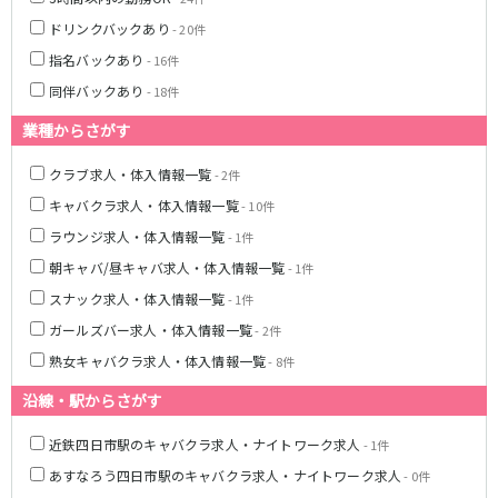
名鉄豊田線
ドリンクバックあり
- 20件
豊田市駅
指名バックあり
- 16件
同伴バックあり
- 18件
JR東海道本線(熱海～浜松)
業種からさがす
熱海駅
静岡駅
沼津駅
掛川駅
クラブ求人・体入情報一覧
- 2件
東静岡駅
三島駅
キャバクラ求人・体入情報一覧
- 10件
ラウンジ求人・体入情報一覧
- 1件
静岡鉄道静岡清水線
朝キャバ/昼キャバ求人・体入情報一覧
- 1件
新静岡駅
スナック求人・体入情報一覧
- 1件
ガールズバー求人・体入情報一覧
- 2件
遠州鉄道鉄道線
熟女キャバクラ求人・体入情報一覧
- 8件
新浜松駅
第一通り駅
沿線・駅からさがす
JR御殿場線
近鉄四日市駅のキャバクラ求人・ナイトワーク求人
- 1件
あすなろう四日市駅のキャバクラ求人・ナイトワーク求人
大岡駅
- 0件