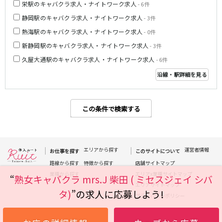
栄駅のキャバクラ求人・ナイトワーク求人
- 6件
伊豆箱根鉄道駿豆線
静岡駅のキャバクラ求人・ナイトワーク求人
- 3件
熱海駅のキャバクラ求人・ナイトワーク求人
三島駅
- 0件
新静岡駅のキャバクラ求人・ナイトワーク求人
- 3件
天竜浜名湖線
久屋大通駅のキャバクラ求人・ナイトワーク求人
- 6件
掛川駅
沿線・駅詳細を見る
JR伊東線
この条件で検索する
熱海駅
来宮駅
0
エリアから探す
運営者情報
選択した内容で設定
お仕事を探す
このサイトについて
該当求人
件
路線から探す
特徴から探す
店舗サイトマップ
業種から探す
エリアx業種サイトマップ
“
熟女キャバクラ mrs.J 柴田 ( ミセスジェイ シバ
エリアサイトマップ
タ)
”の求人に応募しよう!
プライバシーポリシー