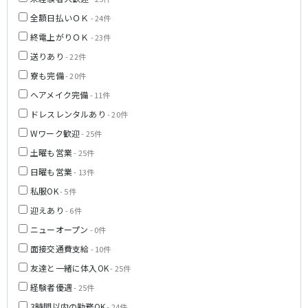
名鉄小牧線
全額日払いＯＫ
- 24件
春日井駅
小牧駅
終電上がりＯＫ
- 23件
小牧原駅
送りあり
- 22件
寮も完備
- 20件
名鉄河和線
ヘアメイク完備
- 11件
青山駅
ドレスレンタルあり
- 20件
Wワーク歓迎
- 25件
JR東海道本線(岐阜～美濃赤坂・米原)
土曜も営業
- 25件
岐阜駅
日曜も営業
- 13件
私服OK
- 5件
名古屋市営地下鉄名港線
迎えあり
- 6件
金山駅
ニューオープン
- 0件
面接交通費支給
- 10件
名鉄尾西線
友達と一緒に体入OK
- 25件
観音寺駅
経験者優遇
- 25件
3時間以内の勤務OK
- 24件