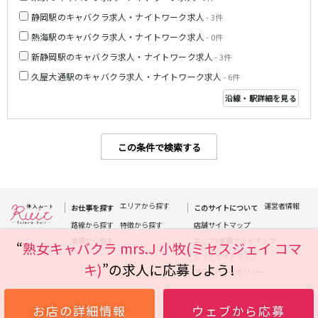
静岡駅のキャバクラ求人・ナイトワーク求人
- 3件
伊豆箱根鉄道駿豆線
熱海駅のキャバクラ求人・ナイトワーク求人
- 0件
三島駅
新静岡駅のキャバクラ求人・ナイトワーク求人
- 3件
久屋大通駅のキャバクラ求人・ナイトワーク求人
- 6件
天竜浜名湖線
沿線・駅詳細を見る
掛川駅
JR伊東線
この条件で検索する
熱海駅
来宮駅
エリアから探す
運営者情報
お仕事を探す
このサイトについて
0
選択した内容で設定
該当求人
件
路線から探す
特徴から探す
店舗サイトマップ
業種から探す
エリアx業種サイトマップ
“
熟女キャバクラ mrs.J 小牧(ミセスジェイ コマ
エリアサイトマップ
キ)
”の求人に応募しよう!
プライバシーポリシー
お店の詳細情報
ウェブから応募