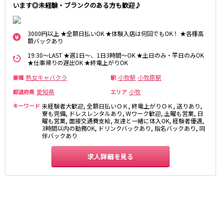
岐阜県
います◎未経験・ブランクのある方も歓迎♪
金山駅
名鉄岐阜駅
岐阜
妙興寺駅
名鉄名古屋駅
3000円以上 ★全額日払いOK ★体験入店は何回でもOK！ ★各種高
額バックあり
近鉄名古屋線
0
19:30～LAST ★週1日～、1日3時間～OK ★土日のみ・平日のみOK
選択した内容で設定
該当求人
件
★仕事帰りの遅出OK ★終電上がりOK
近鉄四日市駅
近鉄名古屋駅
熟女キャバクラ
小牧駅
小牧原駅
業種
駅
JR関西本線(名古屋～亀山)
愛知県
小牧
都道府県
エリア
キーワード
未経験者大歓迎, 全額日払いＯＫ, 終電上がりＯＫ, 送りあり,
四日市駅
寮も完備, ドレスレンタルあり, Wワーク歓迎, 土曜も営業, 日
曜も営業, 面接交通費支給, 友達と一緒に体入OK, 経験者優遇,
3時間以内の勤務OK, ドリンクバックあり, 指名バックあり, 同
名古屋市営地下鉄名城線
伴バックあり
栄駅
久屋大通駅
求人詳細を見る
金山駅
JR東海道本線(浜松～岐阜)
浜松駅
金山駅
刈谷駅