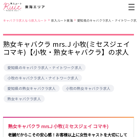
>
>
キャバクラ求人なら体入ルート
体入ルート東海
愛知県のキャバクラ求人・ナイトワーク求
愛知県
名古屋市営地下鉄東山線
熟女キャバクラ mrs.J 小牧(ミセスジェイ
コマキ)【小牧・熟女キャバクラ】の求人
錦・栄
栄駅
金山
藤が丘駅
春日井
今池駅
小牧
愛知県のキャバクラ求人・ナイトワーク求人
安城
名古屋市南部
名古屋市営地下鉄桜通線
尾張西部
知多
小牧のキャバクラ求人・ナイトワーク求人
名古屋市東部
刈谷
久屋大通駅
今池駅
愛知県の熟女キャバクラ求人
小牧の熟女キャバクラ求人
豊田
名駅
名古屋市中心部
熟女キャバクラ求人
JR中央本線(名古屋～塩尻)
金山駅
勝川駅
三重県
春日井駅
四日市
熟女キャバクラ mrs.J 小牧(ミセスジェイ コマキ)
名鉄名古屋本線
老舗だからこその安心感！お客様以上に女性キャストを大切にして