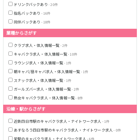
名鉄豊田線
ドリンクバックあり
- 20件
指名バックあり
豊田市駅
- 16件
同伴バックあり
- 18件
JR東海道本線(熱海～浜松)
業種からさがす
熱海駅
静岡駅
クラブ求人・体入情報一覧
- 2件
沼津駅
掛川駅
キャバクラ求人・体入情報一覧
- 10件
東静岡駅
三島駅
ラウンジ求人・体入情報一覧
- 1件
静岡鉄道静岡清水線
朝キャバ/昼キャバ求人・体入情報一覧
- 1件
スナック求人・体入情報一覧
- 1件
新静岡駅
ガールズバー求人・体入情報一覧
- 2件
遠州鉄道鉄道線
熟女キャバクラ求人・体入情報一覧
- 8件
新浜松駅
第一通り駅
沿線・駅からさがす
近鉄四日市駅のキャバクラ求人・ナイトワーク求人
- 1件
JR御殿場線
あすなろう四日市駅のキャバクラ求人・ナイトワーク求人
- 0件
大岡駅
栄駅のキャバクラ求人・ナイトワーク求人
- 6件