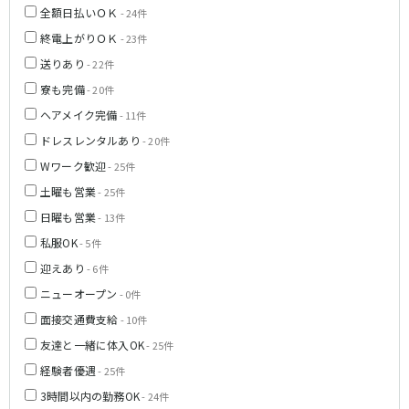
名鉄小牧線
全額日払いＯＫ
- 24件
終電上がりＯＫ
- 23件
春日井駅
小牧駅
送りあり
小牧原駅
- 22件
寮も完備
- 20件
名鉄河和線
ヘアメイク完備
- 11件
ドレスレンタルあり
青山駅
- 20件
Wワーク歓迎
- 25件
JR東海道本線(岐阜～美濃赤坂・米原)
土曜も営業
- 25件
日曜も営業
岐阜駅
- 13件
私服OK
- 5件
名古屋市営地下鉄名港線
迎えあり
- 6件
ニューオープン
金山駅
- 0件
面接交通費支給
- 10件
名鉄尾西線
友達と一緒に体入OK
- 25件
経験者優遇
観音寺駅
- 25件
3時間以内の勤務OK
- 24件