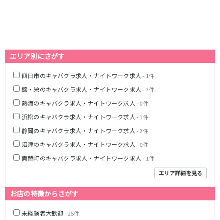
名鉄西尾線
南安城駅
エリア別にさがす
名鉄常滑線
四日市のキャバクラ求人・ナイトワーク求人
- 1件
柴田駅
錦・栄のキャバクラ求人・ナイトワーク求人
- 7件
名鉄三河線
熱海のキャバクラ求人・ナイトワーク求人
- 0件
浜松のキャバクラ求人・ナイトワーク求人
- 1件
豊田市駅
刈谷駅
静岡のキャバクラ求人・ナイトワーク求人
- 2件
内部線
沼津のキャバクラ求人・ナイトワーク求人
- 0件
両替町のキャバクラ求人・ナイトワーク求人
- 1件
あすなろう四日市駅
エリア詳細を見る
名鉄瀬戸線
お店の特徴からさがす
栄町駅
森下駅
未経験者大歓迎
- 25件