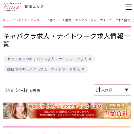
>
>
キャバクラ求人なら体入ルート
体入ルート東海
キャバクラ求人・ナイトワーク求人情報一
キャバクラ求人・ナイトワーク求人情報一
愛知県
名古屋市営地下鉄東山線
覧
錦・栄
栄駅
金山
藤が丘駅
セッションのキャバクラ求人・ナイトワーク求人
春日井
今池駅
小牧
安城
名古屋市南部
四日市のキャバクラ求人・ナイトワーク求人
名古屋市営地下鉄桜通線
尾張西部
知多
名古屋市東部
刈谷
久屋大通駅
今池駅
豊田
名駅
1
1〜1
▼
件中
件を表示
名古屋市中心部
JR中央本線(名古屋～塩尻)
金山駅
勝川駅
三重県
春日井駅
四日市
名鉄名古屋本線