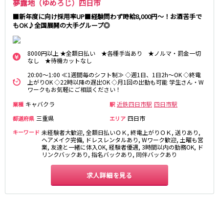
夢露地（ゆめろじ）四日市
岐阜県
金山駅
名鉄岐阜駅
■新年度に向け採用率UP■経験問わず時給8,000円～！お酒苦手で
岐阜
もOK♪全国展開の大手グループ◎
妙興寺駅
名鉄名古屋駅
近鉄名古屋線
8000円以上 ★全額日払い ★各種手当あり ★ノルマ・罰金一切
0
選択した内容で設定
該当求人
件
なし ★待機カットなし
近鉄四日市駅
近鉄名古屋駅
20:00～1:00 ≪1週間毎のシフト制≫ ◇週1日、1日2h～OK ◇終電
上がりOK ◇22時以降の遅出OK ◇月1回の出勤も可能 学生さん・W
JR関西本線(名古屋～亀山)
ワークもお気軽にご相談ください！
キャバクラ
近鉄四日市駅
四日市駅
業種
駅
四日市駅
三重県
四日市
都道府県
エリア
名古屋市営地下鉄名城線
キーワード
未経験者大歓迎, 全額日払いＯＫ, 終電上がりＯＫ, 送りあり,
ヘアメイク完備, ドレスレンタルあり, Wワーク歓迎, 土曜も営
業, 友達と一緒に体入OK, 経験者優遇, 3時間以内の勤務OK, ド
栄駅
久屋大通駅
リンクバックあり, 指名バックあり, 同伴バックあり
金山駅
求人詳細を見る
JR東海道本線(浜松～岐阜)
浜松駅
金山駅
刈谷駅