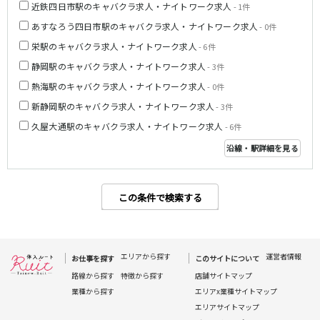
近鉄四日市駅のキャバクラ求人・ナイトワーク求人
- 1件
伊豆箱根鉄道駿豆線
あすなろう四日市駅のキャバクラ求人・ナイトワーク求人
- 0件
三島駅
栄駅のキャバクラ求人・ナイトワーク求人
- 6件
静岡駅のキャバクラ求人・ナイトワーク求人
- 3件
天竜浜名湖線
熱海駅のキャバクラ求人・ナイトワーク求人
- 0件
掛川駅
新静岡駅のキャバクラ求人・ナイトワーク求人
- 3件
久屋大通駅のキャバクラ求人・ナイトワーク求人
- 6件
JR伊東線
沿線・駅詳細を見る
熱海駅
来宮駅
この条件で検索する
0
選択した内容で設定
該当求人
件
エリアから探す
運営者情報
お仕事を探す
このサイトについて
路線から探す
特徴から探す
店舗サイトマップ
業種から探す
エリアx業種サイトマップ
エリアサイトマップ