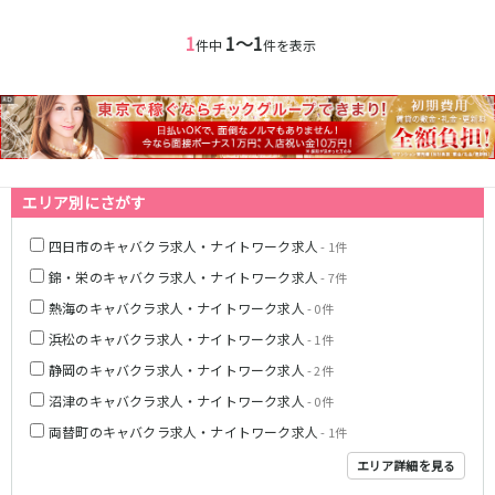
1
1〜1
名鉄西尾線
件中
件を表示
南安城駅
名鉄常滑線
柴田駅
エリア別にさがす
名鉄三河線
四日市のキャバクラ求人・ナイトワーク求人
- 1件
豊田市駅
刈谷駅
錦・栄のキャバクラ求人・ナイトワーク求人
- 7件
熱海のキャバクラ求人・ナイトワーク求人
- 0件
内部線
浜松のキャバクラ求人・ナイトワーク求人
- 1件
あすなろう四日市駅
静岡のキャバクラ求人・ナイトワーク求人
- 2件
沼津のキャバクラ求人・ナイトワーク求人
- 0件
名鉄瀬戸線
両替町のキャバクラ求人・ナイトワーク求人
- 1件
栄町駅
森下駅
エリア詳細を見る