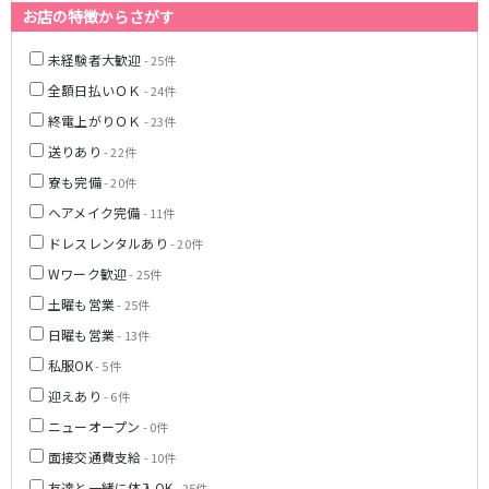
名鉄小牧線
お店の特徴からさがす
春日井駅
小牧駅
未経験者大歓迎
- 25件
小牧原駅
全額日払いＯＫ
- 24件
終電上がりＯＫ
- 23件
名鉄河和線
送りあり
- 22件
青山駅
寮も完備
- 20件
ヘアメイク完備
- 11件
JR東海道本線(岐阜～美濃赤坂・米原)
ドレスレンタルあり
- 20件
岐阜駅
Wワーク歓迎
- 25件
土曜も営業
- 25件
名古屋市営地下鉄名港線
日曜も営業
- 13件
金山駅
私服OK
- 5件
迎えあり
- 6件
名鉄尾西線
ニューオープン
- 0件
観音寺駅
面接交通費支給
- 10件
友達と一緒に体入OK
- 25件