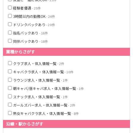
名鉄豊田線
経験者優遇
- 25件
豊田市駅
3時間以内の勤務OK
- 24件
ドリンクバックあり
- 20件
JR東海道本線(熱海～浜松)
指名バックあり
- 16件
熱海駅
静岡駅
同伴バックあり
- 18件
沼津駅
掛川駅
業種からさがす
東静岡駅
三島駅
クラブ求人・体入情報一覧
- 2件
静岡鉄道静岡清水線
キャバクラ求人・体入情報一覧
- 10件
新静岡駅
ラウンジ求人・体入情報一覧
- 1件
朝キャバ/昼キャバ求人・体入情報一覧
- 1件
遠州鉄道鉄道線
スナック求人・体入情報一覧
- 1件
新浜松駅
第一通り駅
ガールズバー求人・体入情報一覧
- 2件
熟女キャバクラ求人・体入情報一覧
- 8件
JR御殿場線
沿線・駅からさがす
大岡駅