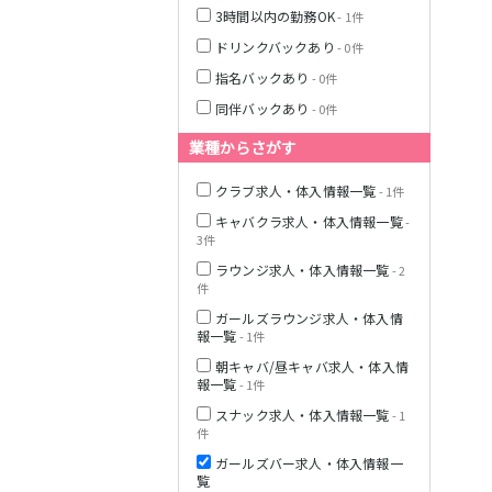
3時間以内の勤務OK
- 1件
ドリンクバックあり
- 0件
栃木県
指名バックあり
- 0件
同伴バックあり
- 0件
茨城県
業種からさがす
都営浅草線
クラブ求人・体入情報一覧
群馬県
- 1件
キャバクラ求人・体入情報一覧
-
東京メトロ銀座
3件
線
ラウンジ求人・体入情報一覧
- 2
件
ガールズラウンジ求人・体入情
西武新宿線
報一覧
- 1件
朝キャバ/昼キャバ求人・体入情
報一覧
- 1件
JR根岸線
スナック求人・体入情報一覧
- 1
件
西武池袋線
ガールズバー求人・体入情報一
覧