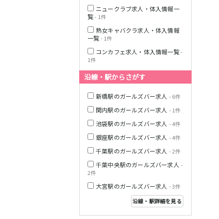
ニュークラブ求人・体入情報一
覧
- 1件
熟女キャバクラ求人・体入情報
JR横浜線
一覧
- 1件
コンカフェ求人・体入情報一覧
-
1件
東急田園都市線
沿線・駅からさがす
新橋駅のガールズバー求人
- 6件
関内駅のガールズバー求人
- 1件
東急世田谷線
池袋駅のガールズバー求人
- 4件
銀座駅のガールズバー求人
- 4件
JR南武線
千葉駅のガールズバー求人
- 2件
千葉中央駅のガールズバー求人
-
2件
JR横須賀線
大宮駅のガールズバー求人
- 3件
沿線・駅詳細を見る
JR埼京線