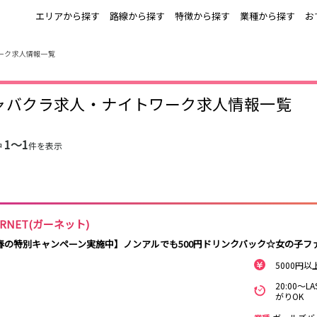
エリアから探す
路線から探す
特徴から探す
業種から探す
お
ーク求人情報一覧
上野
銀座駅
池袋
上野駅
錦糸町・亀戸
秋葉原駅
新橋
北千住駅
ャバクラ求人・ナイトワーク求人情報一覧
町田
六本木駅
赤羽
中目黒駅
銀座
日比谷駅
立川
広尾駅
五反田
蒲田
ひばりヶ丘・久
神田
米川
1〜1
中
件を表示
上野御徒町駅
六本木駅
練馬駅
門前仲町駅
北千住
八王子
練馬
六本木
両国駅
東中野駅
飯田橋駅
麻布十番駅
勝どき駅
豊島園駅
秋葉原
中野
恵比寿
葛西
小岩・新小岩
自由が丘・学芸
三軒茶屋・二子
駒込・日暮里
千葉駅
錦糸町駅
新宿駅
吉祥寺駅
大学
玉川
ARNET(ガーネット)
秋葉原駅
中野駅
本八幡駅
西船橋駅
荻窪・阿佐ヶ谷
浅草・浅草橋・
下北沢・経堂
大塚・巣鴨
春の特別キャンペーン実施中】ノンアルでも500円ドリンクバック☆女の子フ
両国
亀戸駅
小岩駅
高円寺駅
荻窪駅
府中
目黒・中目黒
拝島・小作
綾瀬・竹ノ塚
5000円以
阿佐ヶ谷駅
三鷹駅
新小岩駅
平井駅
西新井
両国駅
西荻窪駅
浅草橋駅
水道橋駅
20:00～
高円寺
国分寺
亀有・金町
新宿
がりOK
飯田橋駅
下総中山駅
幕張本郷駅
四ツ谷駅
四谷・神楽坂
菊川・瑞江
高田馬場・大久
守谷