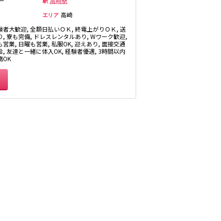
ー
高崎駅
井公園
駅
八王子駅
高崎
エリア
三鷹駅
験者大歓迎, 全額日払いＯＫ, 終電上がりＯＫ, 送
, 寮も完備, ドレスレンタルあり, Wワーク歓迎,
厚木
武蔵小金井駅
営業, 日曜も営業, 私服OK, 迎えあり, 面接交通
福富町・伊勢佐
豊田駅
, 友達と一緒に体入OK, 経験者優遇, 3時間以内
木町
務OK
たまプラーザ・
向ヶ丘遊園・鷺
沼
秋葉原駅
茅ヶ崎
御徒町駅
・
高田馬場駅
有楽町駅
川越
久喜
荻窪駅
飯能・狭山
四ツ谷駅
市原・木更津・
君津
川崎駅
田
東金・茂原・長
神田駅