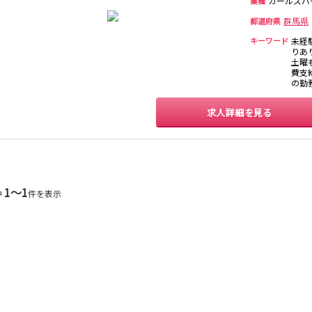
ガールズバ
業種
保
西麻布
新宿駅
立川駅
吉祥寺駅
神田駅
群馬県
都道府県
中野駅
高円寺駅
荻窪駅
阿佐ヶ谷駅
キーワード
未経
関内
川崎
藤沢・鎌倉
相模原
りあり
国分寺駅
西荻窪駅
武蔵境駅
水道橋駅
土曜も
横浜
大和
溝の口
平塚
東小金井駅
東中野駅
飯田橋駅
国立駅
費支給
の勤
西国分寺駅
高尾駅
四ツ谷駅
横須賀
上大岡・戸塚
新横浜
武蔵小杉
求人詳細を見る
新橋駅
池袋駅
上野駅
新宿駅
元住吉・綱島
川崎中部
横浜東部
川崎北部
神田駅
五反田駅
恵比寿駅
渋谷駅
桜木町
横浜西部
小田原・湯河原
綾瀬・海老名
品川駅
日暮里駅
駒込駅
大塚駅
座間
巣鴨駅
西日暮里駅
新大久保駅
目黒駅
1〜1
目白駅
原宿駅
中
件を表示
大宮
志木
南越谷
草加
所沢
熊谷
川口
浦和・北浦和
池袋駅
銀座駅
新宿駅
赤坂見附駅
春日部
南浦和
蕨
上尾
新宿三丁目駅
新高円寺駅
南阿佐ケ谷駅
淡路町駅
深谷
坂戸・東松山
四谷三丁目駅
千葉
船橋
柏
市川・浦安
新橋駅
関内駅
上野駅
大宮駅
松戸
成田・四街道・
津田沼
八千代台・勝
赤羽駅
横浜駅
蒲田駅
秋葉原駅