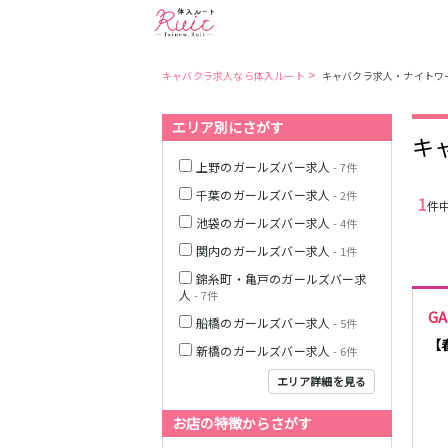
>
キャバクラ求人なら体入ルート
キャバクラ求人・ナイトワ
エリア別にさがす
東京都
東京メトロ日比
キ
谷線
上野のガールズバー求人
- 7件
千葉のガールズバー求人
- 2件
1
件
都営大江戸線
池袋のガールズバー求人
- 4件
関内のガールズバー求人
- 1件
錦糸町・亀戸のガールズバー求
人
- 7件
JR中央・総武線
G
船橋のガールズバー求人
- 5件
【
新橋のガールズバー求人
- 6件
エリア詳細を見る
お店の特徴からさがす