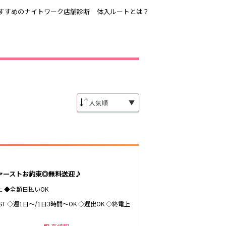
すすめのナイトワーク店舗診断
体入ルートとは？
吉祥寺
恵比寿駅
歌舞伎町
三ノ輪駅
渋谷
▼
東新宿駅
品川・大井町・
森下駅
大森
赤坂
成増・板橋
船橋駅
津田沼駅
東陽町・門前仲
ァーストお約束◎無料送迎♪
町
市川駅
・
調布
上 ◆全額日払いOK
稲毛駅
LAST ◇週1日～/1日3時間～OK ◇遅出OK ◇終電上
東中野駅
明大前・烏山
大泉学園・石神