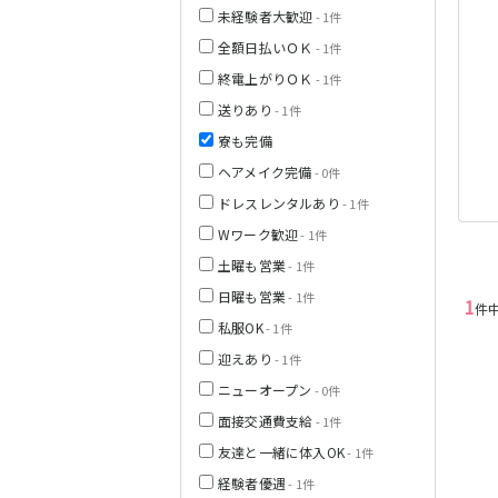
未経験者大歓迎
- 1件
JR中央線(快速)
全額日払いＯＫ
- 1件
終電上がりＯＫ
- 1件
神奈川県
送りあり
- 1件
寮も完備
ヘアメイク完備
- 0件
JR山手線
ドレスレンタルあり
- 1件
Wワーク歓迎
- 1件
土曜も営業
- 1件
日曜も営業
- 1件
1
件
埼玉県
私服OK
- 1件
東京メトロ丸ノ
迎えあり
- 1件
内線
ニューオープン
- 0件
面接交通費支給
- 1件
千葉県
友達と一緒に体入OK
- 1件
JR京浜東北線
経験者優遇
- 1件