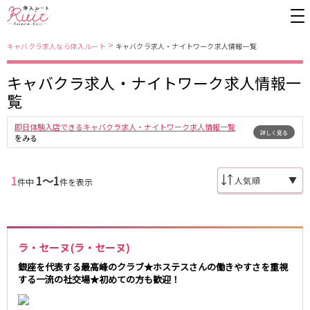
>
キャバクラ求人なら体入ルート
キャバクラ求人・ナイトワーク求人情報一覧
キャバクラ求人・ナイトワーク求人情報一
東京都
東京メトロ日比谷線
覧
上野
銀座駅
池袋
上野駅
即日体験入店できるキャバクラ求人・ナイトワーク求人情報一覧
詳しく見る
錦糸町・亀戸
秋葉原駅
新橋
北千住駅
をみる
吉祥寺
恵比寿駅
町田
六本木駅
赤羽
中目黒駅
銀座
日比谷駅
1
1〜1
▼
件中
件を表示
立川
広尾駅
歌舞伎町
三ノ輪駅
五反田
蒲田
都営大江戸線
ひばりヶ丘・久米川
神田
渋谷
北千住
ラ・セーヌ(ラ・セーヌ)
上野御徒町駅
六本木駅
八王子
練馬
練馬駅
門前仲町駅
銀座を代表する最高峰のクラブ★ホステスさんの働きやすさを重視
六本木
品川・大井町・大森
する一流の社交場★初めての方も歓迎！
東新宿駅
両国駅
秋葉原
中野
東中野駅
飯田橋駅
恵比寿
葛西