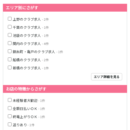
藤沢・鎌倉
相模原
四ツ谷駅
エリア別にさがす
厚木
横浜
大和
溝の口
上野のクラブ求人
JR中央線(快速)
- 2件
平塚
福富町・伊勢佐木町
千葉のクラブ求人
- 1件
新宿駅
立川駅
横須賀
上大岡・戸塚
池袋のクラブ求人
- 1件
吉祥寺駅
神田駅
新横浜
武蔵小杉
関内のクラブ求人
- 4件
八王子駅
中野駅
たまプラーザ・向ヶ丘遊園・鷺沼
元住吉・綱島
錦糸町・亀戸のクラブ求人
高円寺駅
荻窪駅
- 1件
川崎中部
横浜東部
阿佐ヶ谷駅
三鷹駅
船橋のクラブ求人
- 2件
川崎北部
茅ヶ崎
国分寺駅
西荻窪駅
新橋のクラブ求人
桜木町
- 1件
横浜西部
武蔵境駅
水道橋駅
小田原・湯河原
綾瀬・海老名・座間
エリア詳細を見る
武蔵小金井駅
東小金井駅
東中野駅
飯田橋駅
お店の特徴からさがす
埼玉県
国立駅
豊田駅
大宮
志木
未経験者大歓迎
- 1件
西国分寺駅
高尾駅
南越谷
草加
全額日払いＯＫ
- 1件
四ツ谷駅
川越
所沢
終電上がりＯＫ
- 1件
熊谷
川口
JR山手線
送りあり
- 1件
浦和・北浦和
久喜