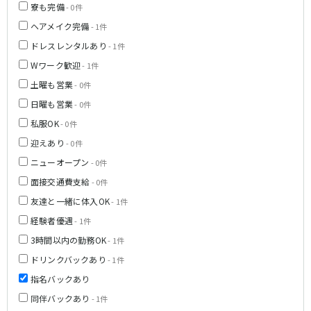
寮も完備
- 0件
新橋駅
池袋駅
春日部
南浦和
ヘアメイク完備
上野駅
- 1件
新宿駅
蕨
上尾
秋葉原駅
神田駅
ドレスレンタルあり
- 1件
飯能・狭山
深谷
五反田駅
恵比寿駅
Wワーク歓迎
- 1件
坂戸・東松山
渋谷駅
御徒町駅
土曜も営業
- 0件
品川駅
日暮里駅
千葉県
日曜も営業
- 0件
駒込駅
大塚駅
私服OK
- 0件
千葉
船橋
高田馬場駅
巣鴨駅
柏
市川・浦安
迎えあり
- 0件
西日暮里駅
新大久保駅
市原・木更津・君津
松戸
ニューオープン
- 0件
目黒駅
有楽町駅
成田・四街道・香取
津田沼
面接交通費支給
- 0件
目白駅
原宿駅
八千代台・勝田台
東金・茂原・長生
友達と一緒に体入OK
- 1件
東京メトロ丸ノ内線
経験者優遇
- 1件
栃木県
3時間以内の勤務OK
- 1件
池袋駅
銀座駅
宇都宮
小山
新宿駅
赤坂見附駅
ドリンクバックあり
- 1件
荻窪駅
新宿三丁目駅
指名バックあり
茨城県
新高円寺駅
南阿佐ケ谷駅
同伴バックあり
- 1件