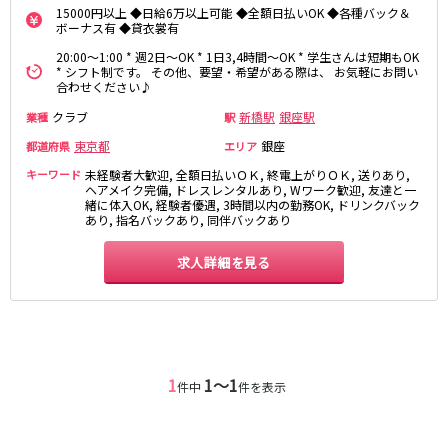
麻布十番駅
森下駅
15000円以上 ◆日給6万以上可能 ◆全額日払いOK ◆各種バック＆
赤坂
小岩・新小岩
ボーナス有 ◆貸衣裳有
勝どき駅
豊島園駅
自由が丘・学芸大学
三軒茶屋・二子玉川
20:00～1:00 * 週2日～OK * 1日3,4時間～OK * 学生さんは短期もOK
* シフト制です。 その他、要望・希望がある際は、 お気軽にお問い
駒込・日暮里
成増・板橋
JR中央・総武線
合わせください♪
荻窪・阿佐ヶ谷
浅草・浅草橋・両国
クラブ
千葉駅
錦糸町駅
新橋駅
銀座駅
業種
駅
下北沢・経堂
大塚・巣鴨
新宿駅
吉祥寺駅
東京都
銀座
都道府県
エリア
東陽町・門前仲町
府中
船橋駅
秋葉原駅
目黒・中目黒
拝島・小作
キーワード
未経験者大歓迎, 全額日払いＯＫ, 終電上がりＯＫ, 送りあり,
ヘアメイク完備, ドレスレンタルあり, Wワーク歓迎, 友達と一
中野駅
本八幡駅
綾瀬・竹ノ塚・西新井
調布
緒に体入OK, 経験者優遇, 3時間以内の勤務OK, ドリンクバック
西船橋駅
津田沼駅
あり, 指名バックあり, 同伴バックあり
高円寺
国分寺
亀戸駅
小岩駅
亀有・金町
新宿
求人詳細を見る
高円寺駅
荻窪駅
明大前・烏山
四谷・神楽坂
市川駅
阿佐ヶ谷駅
菊川・瑞江
高田馬場・大久保
三鷹駅
新小岩駅
守谷
大泉学園・石神井公園
平井駅
稲毛駅
西麻布
両国駅
西荻窪駅
1
1〜1
件中
件を表示
浅草橋駅
水道橋駅
神奈川県
東中野駅
飯田橋駅
関内
川崎
下総中山駅
幕張本郷駅