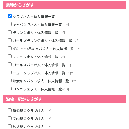
土浦
淡路町駅
水戸
四ツ谷駅
業種からさがす
つくば
四谷三丁目駅
取手
茨城県南
日立
クラブ求人・体入情報一覧
JR京浜東北線
神栖・鹿嶋
勝田
キャバクラ求人・体入情報一覧
- 7件
北茨城
新橋駅
関内駅
ラウンジ求人・体入情報一覧
- 3件
上野駅
大宮駅
ガールズラウンジ求人・体入情報一覧
- 2件
群馬県
川崎駅
赤羽駅
朝キャバ/昼キャバ求人・体入情報一覧
- 1件
高崎
前橋・伊勢崎
横浜駅
蒲田駅
スナック求人・体入情報一覧
- 2件
館林
太田
秋葉原駅
神田駅
ガールズバー求人・体入情報一覧
- 1件
桐生
渋川
桜木町駅
御徒町駅
ニュークラブ求人・体入情報一覧
- 1件
蕨駅
南浦和駅
熟女キャバクラ求人・体入情報一覧
- 1件
浦和駅
大船駅
0
選択した内容で設定
該当求人
コンカフェ求人・体入情報一覧
川口駅
件
日暮里駅
- 1件
品川駅
北浦和駅
沿線・駅からさがす
西川口駅
大井町駅
新橋駅のクラブ求人
大森駅
東十条駅
- 1件
鶴見駅
王子駅
関内駅のクラブ求人
- 4件
西日暮里駅
さいたま新都心駅
池袋駅のクラブ求人
- 1件