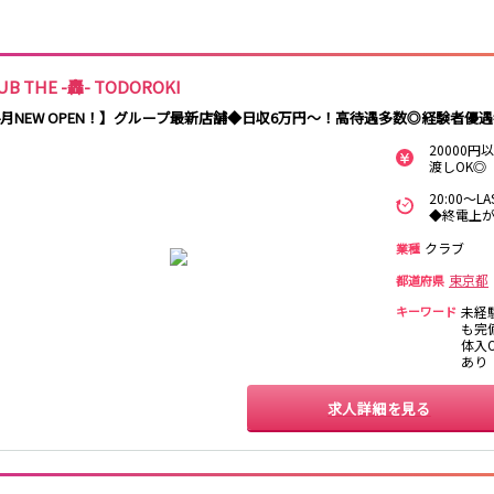
保
西麻布
新宿駅
立川駅
吉祥寺駅
神田駅
中野駅
高円寺駅
荻窪駅
阿佐ヶ谷駅
関内
川崎
藤沢・鎌倉
相模原
UB THE -轟- TODOROKI
国分寺駅
西荻窪駅
武蔵境駅
水道橋駅
横浜
大和
溝の口
平塚
東小金井駅
東中野駅
飯田橋駅
国立駅
4月NEW OPEN！】グループ最新店舗◆日収6万円～！高待遇多数◎経験者優
西国分寺駅
高尾駅
四ツ谷駅
20000
横須賀
上大岡・戸塚
新横浜
武蔵小杉
渡しOK◎
新橋駅
池袋駅
上野駅
新宿駅
20:00～
元住吉・綱島
川崎中部
横浜東部
川崎北部
◆終電上が
神田駅
五反田駅
恵比寿駅
渋谷駅
桜木町
横浜西部
小田原・湯河原
綾瀬・海老名
クラブ
品川駅
日暮里駅
駒込駅
大塚駅
業種
座間
巣鴨駅
西日暮里駅
新大久保駅
目黒駅
東京都
都道府県
目白駅
原宿駅
大宮
志木
南越谷
草加
キーワード
未経
も完
所沢
熊谷
川口
浦和・北浦和
体入O
池袋駅
銀座駅
新宿駅
赤坂見附駅
あり
春日部
南浦和
蕨
上尾
新宿三丁目駅
新高円寺駅
南阿佐ケ谷駅
淡路町駅
深谷
坂戸・東松山
求人詳細を見る
四谷三丁目駅
千葉
船橋
柏
市川・浦安
新橋駅
関内駅
上野駅
大宮駅
松戸
成田・四街道・
津田沼
八千代台・勝
赤羽駅
横浜駅
蒲田駅
秋葉原駅