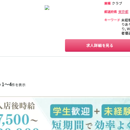
渋谷駅
川越駅
十条駅
北赤羽駅
クラブ
業種
東京都
都道府県
国分寺駅
八坂駅
キーワード
未経
りあ
り, 
新宿駅
町田駅
本厚木駅
厚木駅
者優遇
下北沢駅
祖師ヶ谷大蔵駅
向ヶ丘遊園駅
登戸駅
経堂駅
小田急相模原駅
小田原駅
豪徳寺駅
求人詳細を見る
新橋駅
川崎駅
横浜駅
藤沢駅
大船駅
品川駅
大磯駅
戸塚駅
辻堂駅
小田原駅
1〜4
中
件を表示
横浜駅
渋谷駅
武蔵小杉駅
中目黒駅
代官山駅
新丸子駅
学芸大学駅
綱島駅
元住吉駅
日吉駅
菊名駅
武蔵小杉駅
新丸子駅
目黒駅
武蔵小山駅
上野駅
柏駅
北千住駅
松戸駅