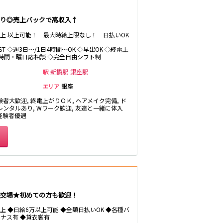
生
浦和駅
あり◎売上バックで高収入↑
北浦和駅
円以上 以上可能！ 最大時給上限なし！ 日払いOK
鶴見駅
LAST ◇週3日～/1日4時間～OK ◇早出OK ◇終電上
茨城県南
◇時間・曜日応相談 ◇完全自由シフト制
新橋駅
銀座駅
駅
銀座
エリア
桐生
験者大歓迎, 終電上がりＯＫ, ヘアメイク完備, ド
神田駅
レンタルあり, Wワーク歓迎, 友達と一緒に体入
末広町駅
 経験者優遇
久米川駅
交場★初めての方も歓迎！
円以上 ◆日給6万以上可能 ◆全額日払いOK ◆各種バ
東久留米駅
ナス有 ◆貸衣裳有
大泉学園駅