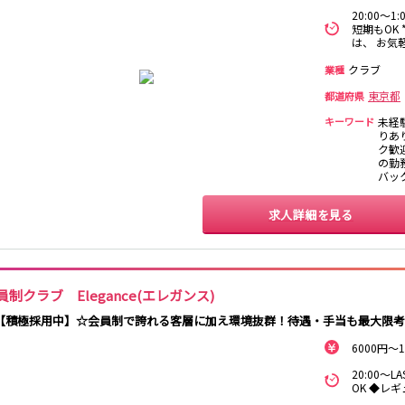
20:00～1
保谷駅
石神井公園駅
西所沢駅
吾野駅
短期もOK
は、 お気
町田駅
八王子駅
相模原駅
橋本駅
クラブ
業種
淵野辺駅
矢部駅
成瀬駅
古淵駅
東京都
都道府県
キーワード
未経
渋谷駅
溝の口駅
三軒茶屋駅
鷺沼駅
りあ
ク歓迎
あざみ野駅
藤が丘駅
用賀駅
二子玉川駅
の勤務
宮前平駅
桜新町駅
バッ
求人詳細を見る
三軒茶屋駅
西太子堂駅
下高井戸駅
宮の坂駅
立川駅
川崎駅
武蔵溝ノ口駅
武蔵小杉駅
武蔵新城駅
登戸駅
稲田堤駅
員制クラブ Elegance(エレガンス)
【積極採用中】☆会員制で誇れる客層に加え環境抜群！待遇・手当も最大限考
新橋駅
横浜駅
品川駅
大船駅
東戸塚駅
久里浜駅
横須賀駅
鎌倉駅
6000円～
20:00～
OK ◆レ
池袋駅
大宮駅
新宿駅
赤羽駅