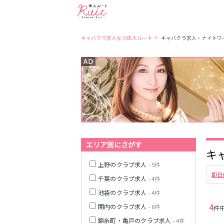
>
キャバクラ求人なら体入ルート
キャバクラ求人・ナイトワ
東京都
東京メトロ日比
谷線
都営大江戸線
エリア別にさがす
キ
JR中央・総武線
上野のクラブ求人
- 5件
即日
千葉のクラブ求人
- 4件
池袋のクラブ求人
- 4件
4
関内のクラブ求人
- 6件
件
錦糸町・亀戸のクラブ求人
- 4件