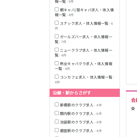
報一覧
- 5件
朝キャバ/昼キャバ求人・体入情
報一覧
- 4件
JR横浜線
スナック求人・体入情報一覧
- 6
件
ガールズバー求人・体入情報一
覧
- 7件
東急田園都市線
ニュークラブ求人・体入情報一
覧
- 4件
熟女キャバクラ求人・体入情報
一覧
- 4件
東急世田谷線
コンカフェ求人・体入情報一覧
-
4件
JR南武線
沿線・駅からさがす
会
新橋駅のクラブ求人
- 4件
☆
JR横須賀線
関内駅のクラブ求人
- 6件
池袋駅のクラブ求人
- 4件
銀座駅のクラブ求人
- 4件
JR埼京線