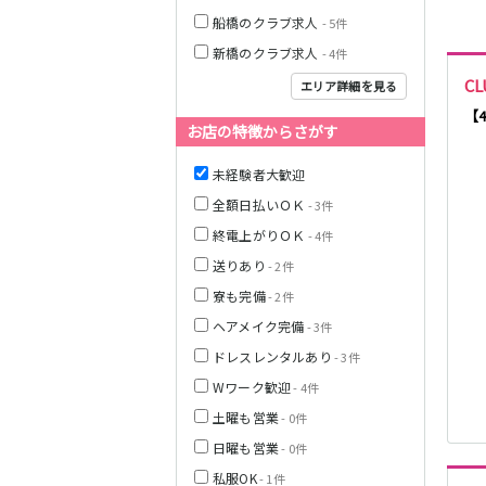
船橋のクラブ求人
- 5件
JR中央線(快速)
新橋のクラブ求人
- 4件
神奈川県
CL
エリア詳細を見る
【
お店の特徴からさがす
未経験者大歓迎
JR山手線
全額日払いＯＫ
- 3件
終電上がりＯＫ
- 4件
送りあり
- 2件
寮も完備
- 2件
埼玉県
ヘアメイク完備
- 3件
東京メトロ丸ノ
ドレスレンタルあり
- 3件
内線
Wワーク歓迎
- 4件
土曜も営業
- 0件
千葉県
日曜も営業
- 0件
JR京浜東北線
私服OK
- 1件