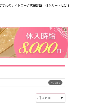
すすめのナイトワーク店舗診断
体入ルートとは？
吉祥寺
恵比寿駅
歌舞伎町
三ノ輪駅
渋谷
東新宿駅
品川・大井町・
森下駅
大森
赤坂
成増・板橋
船橋駅
津田沼駅
東陽町・門前仲
町
詳しく見る
市川駅
・
調布
稲毛駅
東中野駅
明大前・烏山
▼
大泉学園・石神