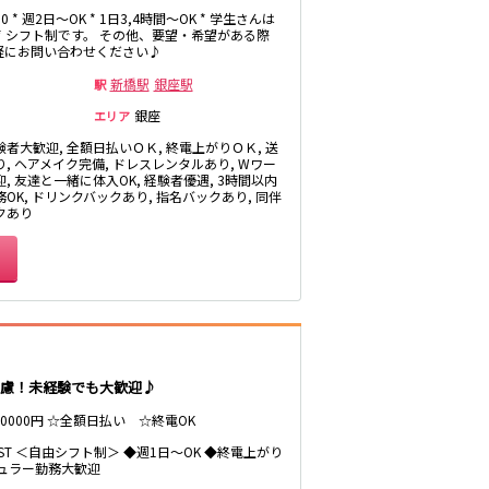
:00 * 週2日～OK * 1日3,4時間～OK * 学生さんは
 * シフト制です。 その他、要望・希望がある際
軽にお問い合わせください♪
新横浜駅
新橋駅
銀座駅
駅
菊名駅
銀座
エリア
験者大歓迎, 全額日払いＯＫ, 終電上がりＯＫ, 送
たまプラーザ駅
り, ヘアメイク完備, ドレスレンタルあり, Wワー
, 友達と一緒に体入OK, 経験者優遇, 3時間以内
中央林間駅
OK, ドリンクバックあり, 指名バックあり, 同伴
クあり
松原駅
府中本町駅
慮！未経験でも大歓迎♪
戸塚駅
10000円 ☆全額日払い ☆終電OK
LAST ＜自由シフト制＞ ◆週1日～OK ◆終電上がり
ギュラー勤務大歓迎
恵比寿駅