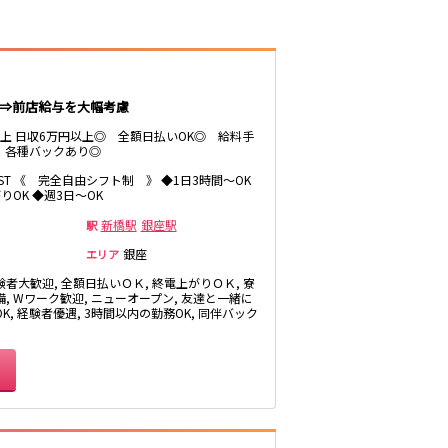
井公園
八王子駅
三鷹駅
厚木
武蔵小金井駅
福富町・伊勢佐
豊田駅
遇⇒前店給与を大幅考慮
木町
円以上 日収6万円以上◎ 全額日払いOK◎ 給料手
たまプラーザ・
 各種バックあり◎
向ヶ丘遊園・鷺
沼
秋葉原駅
LAST 《 完全自由シフト制 》 ◆1日3時間～OK
茅ヶ崎
りOK ◆週3日～OK
御徒町駅
・
高田馬場駅
新橋駅
銀座駅
駅
有楽町駅
銀座
エリア
川越
験者大歓迎, 全額日払いＯＫ, 終電上がりＯＫ, 寮
備, Wワーク歓迎, ニューオープン, 友達と一緒に
久喜
K, 経験者優遇, 3時間以内の勤務OK, 同伴バック
荻窪駅
飯能・狭山
四ツ谷駅
市原・木更津・
君津
川崎駅
田
東金・茂原・長
神田駅