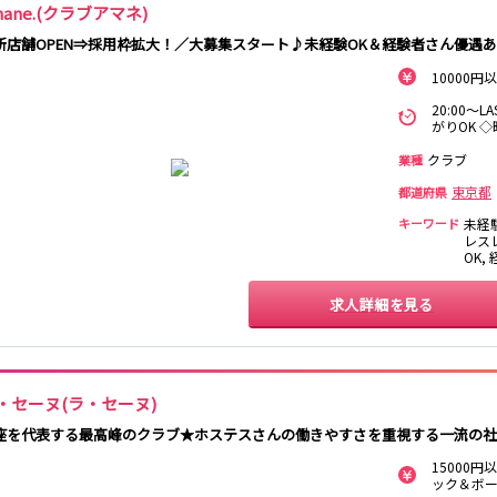
mane.(クラブアマネ)
香取
台
桜木町駅
御徒町駅
蕨駅
南浦和駅
新店舗OPEN⇒採用枠拡大！／大募集スタート♪未経験OK＆経験者さん優遇
大船駅
川口駅
日暮里駅
品川駅
宇都宮
小山
10000
西川口駅
大井町駅
大森駅
東十条駅
王子駅
西日暮里駅
さいたま新都心
20:00～
土浦
水戸
つくば
取手
駅
がりOK 
日立
神栖・鹿嶋
勝田
北茨城
クラブ
業種
新橋駅
五反田駅
浅草駅
浅草橋駅
東京都
都道府県
高崎
前橋・伊勢崎
館林
太田
渋川
キーワード
未経
新橋駅
銀座駅
上野駅
上野広小路駅
レス
渋谷駅
赤坂見附駅
浅草駅
田原町駅
OK,
表参道駅
外苑前駅
0
選択した内容で設定
求人詳細を見る
該当求人
件
西武新宿駅
本川越駅
所沢駅
東村山駅
新所沢駅
高田馬場駅
航空公園駅
新井薬師前駅
・セーヌ(ラ・セーヌ)
関内駅
横浜駅
桜木町駅
大船駅
座を代表する最高峰のクラブ★ホステスさんの働きやすさを重視する一流の社
池袋駅
練馬駅
所沢駅
ひばりヶ丘駅
15000
ック＆ボー
秋津駅
清瀬駅
桜台駅
飯能駅