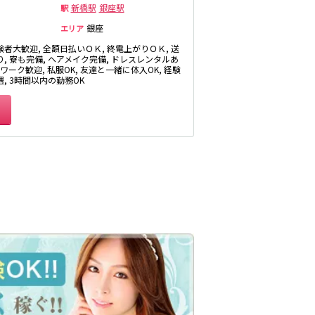
板橋駅
新橋駅
銀座駅
駅
銀座
エリア
験者大歓迎, 全額日払いＯＫ, 終電上がりＯＫ, 送
り, 寮も完備, ヘアメイク完備, ドレスレンタルあ
Wワーク歓迎, 私服OK, 友達と一緒に体入OK, 経験
相模大野駅
, 3時間以内の勤務OK
成城学園前駅
海老名駅
平塚駅
茅ヶ崎駅
自由が丘駅
祐天寺駅
日吉駅
綾瀬駅