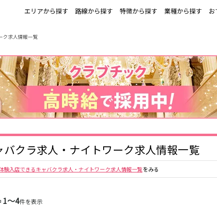
エリアから探す
路線から探す
特徴から探す
業種から探す
お
ーク求人情報一覧
上野
銀座駅
池袋
上野駅
錦糸町・亀戸
秋葉原駅
新橋
北千住駅
町田
六本木駅
赤羽
中目黒駅
銀座
日比谷駅
立川
広尾駅
五反田
蒲田
ひばりヶ丘・久
神田
米川
上野御徒町駅
六本木駅
練馬駅
門前仲町駅
北千住
八王子
練馬
六本木
両国駅
東中野駅
飯田橋駅
麻布十番駅
勝どき駅
豊島園駅
秋葉原
中野
恵比寿
葛西
小岩・新小岩
自由が丘・学芸
三軒茶屋・二子
駒込・日暮里
ャバクラ求人・ナイトワーク求人情報一覧
千葉駅
錦糸町駅
新宿駅
吉祥寺駅
大学
玉川
秋葉原駅
中野駅
本八幡駅
西船橋駅
荻窪・阿佐ヶ谷
浅草・浅草橋・
下北沢・経堂
大塚・巣鴨
両国
体験入店できるキャバクラ求人・ナイトワーク求人情報一覧
をみる
亀戸駅
小岩駅
高円寺駅
荻窪駅
府中
目黒・中目黒
拝島・小作
綾瀬・竹ノ塚
阿佐ヶ谷駅
三鷹駅
新小岩駅
平井駅
西新井
両国駅
西荻窪駅
浅草橋駅
水道橋駅
高円寺
国分寺
亀有・金町
新宿
1〜4
中
件を表示
飯田橋駅
下総中山駅
幕張本郷駅
四ツ谷駅
四谷・神楽坂
菊川・瑞江
高田馬場・大久
守谷