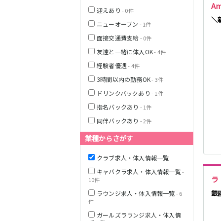
A
迎えあり
- 0件
＼
ニューオープン
- 1件
栃木県
面接交通費支給
- 0件
茨城県
友達と一緒に体入OK
- 4件
経験者優遇
- 4件
都営浅草線
3時間以内の勤務OK
- 3件
群馬県
ドリンクバックあり
- 1件
東京メトロ銀座
指名バックあり
- 1件
線
同伴バックあり
- 2件
業種からさがす
西武新宿線
クラブ求人・体入情報一覧
キャバクラ求人・体入情報一覧
-
ラ
10件
JR根岸線
銀
ラウンジ求人・体入情報一覧
- 6
件
西武池袋線
ガールズラウンジ求人・体入情