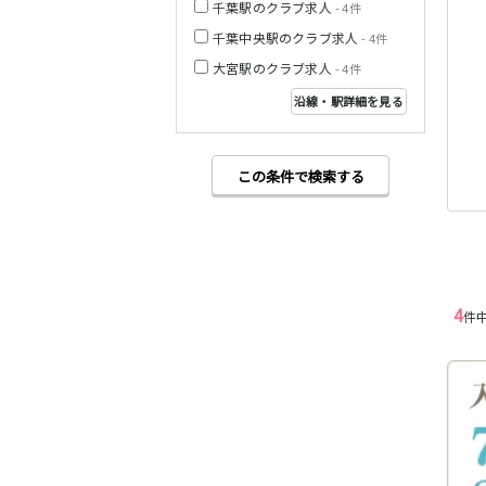
千葉駅のクラブ求人
- 4件
千葉中央駅のクラブ求人
- 4件
西武多摩湖線
大宮駅のクラブ求人
- 4件
沿線・駅詳細を見る
小田急小田原線
この条件で検索する
JR東海道本線
4
件
東急東横線
東急目黒線
JR常磐線(上野～