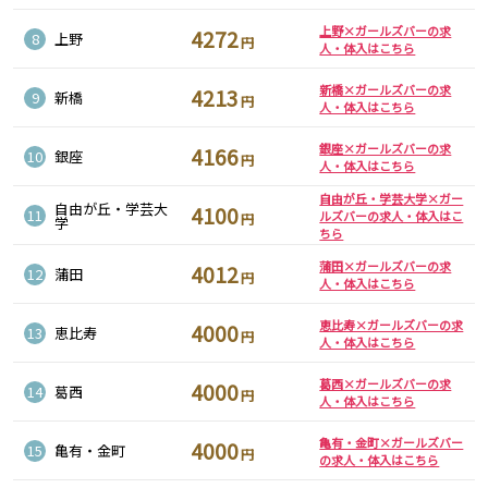
松原駅
上野×ガールズバーの求
4272
8
上野
円
人・体入はこちら
JR南武線
新橋×ガールズバーの求
4213
9
新橋
円
立川駅
川崎駅
人・体入はこちら
武蔵溝ノ口駅
武蔵小杉駅
銀座×ガールズバーの求
4166
10
銀座
円
府中本町駅
武蔵新城駅
人・体入はこちら
登戸駅
稲田堤駅
自由が丘・学芸大学×ガー
自由が丘・学芸大
4100
11
ルズバーの求人・体入はこ
円
学
ちら
JR横須賀線
蒲田×ガールズバーの求
4012
12
蒲田
円
新橋駅
横浜駅
人・体入はこちら
品川駅
大船駅
恵比寿×ガールズバーの求
4000
13
恵比寿
戸塚駅
東戸塚駅
円
人・体入はこちら
久里浜駅
横須賀駅
葛西×ガールズバーの求
4000
鎌倉駅
14
葛西
円
人・体入はこちら
JR埼京線
亀有・金町×ガールズバー
4000
15
亀有・金町
円
の求人・体入はこちら
池袋駅
大宮駅