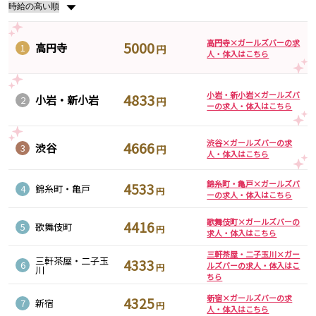
▼
町田駅
八王子駅
相模原駅
橋本駅
高円寺×ガールズバーの求
5000
高円寺
1
円
新横浜駅
淵野辺駅
人・体入はこちら
矢部駅
成瀬駅
古淵駅
菊名駅
小岩・新小岩×ガールズバ
4833
小岩・新小岩
2
円
ーの求人・体入はこちら
東急田園都市線
渋谷×ガールズバーの求
渋谷駅
溝の口駅
4666
渋谷
3
円
人・体入はこちら
三軒茶屋駅
鷺沼駅
たまプラーザ駅
あざみ野駅
錦糸町・亀戸×ガールズバ
4533
4
錦糸町・亀戸
円
ーの求人・体入はこちら
藤が丘駅
用賀駅
二子玉川駅
中央林間駅
歌舞伎町×ガールズバーの
4416
5
歌舞伎町
円
宮前平駅
桜新町駅
求人・体入はこちら
三軒茶屋・二子玉川×ガー
三軒茶屋・二子玉
4333
6
東急世田谷線
ルズバーの求人・体入はこ
円
川
ちら
三軒茶屋駅
西太子堂駅
新宿×ガールズバーの求
4325
7
新宿
円
下高井戸駅
宮の坂駅
人・体入はこちら