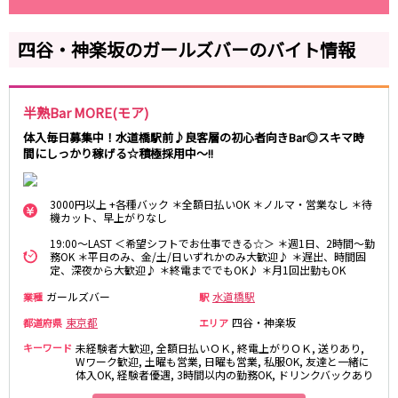
藤沢・鎌倉
相模原
四ツ谷駅
厚木
横浜
四谷・神楽坂のガールズバーのバイト情報
大和
溝の口
JR中央線(快速)
平塚
福富町・伊勢佐木町
新宿駅
立川駅
横須賀
上大岡・戸塚
半熟Bar MORE(モア)
吉祥寺駅
神田駅
新横浜
武蔵小杉
八王子駅
中野駅
体入毎日募集中！水道橋駅前♪良客層の初心者向きBar◎スキマ時
たまプラーザ・向ヶ丘遊園・鷺沼
元住吉・綱島
間にしっかり稼げる☆積極採用中～!!
高円寺駅
荻窪駅
川崎中部
横浜東部
阿佐ヶ谷駅
三鷹駅
川崎北部
茅ヶ崎
国分寺駅
西荻窪駅
3000円以上 +各種バック ＊全額日払いOK ＊ノルマ・営業なし ＊待
桜木町
横浜西部
機カット、早上がりなし
武蔵境駅
水道橋駅
小田原・湯河原
綾瀬・海老名・座間
19:00～LAST ＜希望シフトでお仕事できる☆＞ ＊週1日、2時間～勤
武蔵小金井駅
東小金井駅
務OK ＊平日のみ、金/土/日いずれかのみ大歓迎♪ ＊遅出、時間固
東中野駅
飯田橋駅
定、深夜から大歓迎♪ ＊終電まででもOK♪ ＊月1回出勤もOK
埼玉県
国立駅
豊田駅
ガールズバー
水道橋駅
業種
駅
大宮
志木
西国分寺駅
高尾駅
東京都
四谷・神楽坂
都道府県
エリア
南越谷
草加
四ツ谷駅
キーワード
未経験者大歓迎, 全額日払いＯＫ, 終電上がりＯＫ, 送りあり,
川越
所沢
Wワーク歓迎, 土曜も営業, 日曜も営業, 私服OK, 友達と一緒に
熊谷
川口
体入OK, 経験者優遇, 3時間以内の勤務OK, ドリンクバックあり
JR山手線
浦和・北浦和
久喜