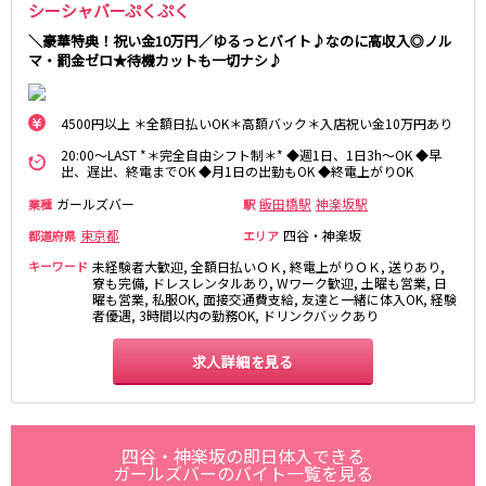
シーシャバーぷくぷく
麻布十番駅
森下駅
赤坂
小岩・新小岩
勝どき駅
豊島園駅
＼豪華特典！祝い金10万円／ゆるっとバイト♪なのに高収入◎ノル
自由が丘・学芸大学
三軒茶屋・二子玉川
マ・罰金ゼロ★待機カットも一切ナシ♪
駒込・日暮里
成増・板橋
JR中央・総武線
荻窪・阿佐ヶ谷
浅草・浅草橋・両国
4500円以上 ＊全額日払いOK＊高額バック＊入店祝い金10万円あり
千葉駅
錦糸町駅
下北沢・経堂
大塚・巣鴨
新宿駅
吉祥寺駅
20:00～LAST *＊完全自由シフト制＊* ◆週1日、1日3h～OK ◆早
東陽町・門前仲町
府中
出、遅出、終電までOK ◆月1日の出勤もOK ◆終電上がりOK
船橋駅
秋葉原駅
目黒・中目黒
拝島・小作
ガールズバー
飯田橋駅
神楽坂駅
業種
駅
中野駅
本八幡駅
綾瀬・竹ノ塚・西新井
調布
西船橋駅
東京都
津田沼駅
四谷・神楽坂
都道府県
エリア
高円寺
国分寺
亀戸駅
小岩駅
キーワード
未経験者大歓迎, 全額日払いＯＫ, 終電上がりＯＫ, 送りあり,
亀有・金町
新宿
寮も完備, ドレスレンタルあり, Wワーク歓迎, 土曜も営業, 日
高円寺駅
荻窪駅
明大前・烏山
四谷・神楽坂
曜も営業, 私服OK, 面接交通費支給, 友達と一緒に体入OK, 経験
者優遇, 3時間以内の勤務OK, ドリンクバックあり
市川駅
阿佐ヶ谷駅
菊川・瑞江
高田馬場・大久保
三鷹駅
新小岩駅
守谷
大泉学園・石神井公園
求人詳細を見る
平井駅
稲毛駅
西麻布
両国駅
西荻窪駅
浅草橋駅
水道橋駅
神奈川県
東中野駅
四谷・神楽坂の即日体入できる
飯田橋駅
関内
ガールズバーのバイト一覧を見る
川崎
下総中山駅
幕張本郷駅