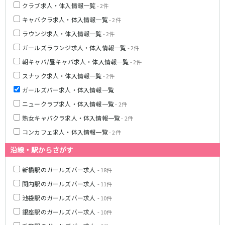
クラブ求人・体入情報一覧
湯島駅
- 2件
綾瀬駅
町屋駅
西日暮里駅
キャバクラ求人・体入情報一覧
- 2件
表参道駅
乃木坂駅
ラウンジ求人・体入情報一覧
- 2件
ガールズラウンジ求人・体入情報一覧
- 2件
都営新宿線
朝キャバ/昼キャバ求人・体入情報一覧
- 2件
本八幡駅
住吉駅
スナック求人・体入情報一覧
- 2件
新宿三丁目駅
岩本町駅
ガールズバー求人・体入情報一覧
小川町駅
森下駅
ニュークラブ求人・体入情報一覧
- 2件
瑞江駅
一之江駅
熟女キャバクラ求人・体入情報一覧
- 2件
船堀駅
菊川駅
コンカフェ求人・体入情報一覧
- 2件
つくばエクスプレス
沿線・駅からさがす
秋葉原駅
北千住駅
新橋駅のガールズバー求人
- 18件
つくば駅
研究学園駅
関内駅のガールズバー求人
- 11件
浅草駅
守谷駅
池袋駅のガールズバー求人
- 10件
三郷中央駅
八潮駅
銀座駅のガールズバー求人
- 10件