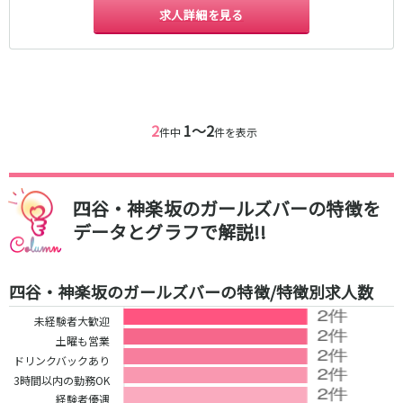
新橋駅
池袋駅
求人詳細を見る
春日部
南浦和
上野駅
新宿駅
蕨
上尾
秋葉原駅
神田駅
飯能・狭山
深谷
五反田駅
恵比寿駅
坂戸・東松山
渋谷駅
御徒町駅
品川駅
日暮里駅
2
1〜2
千葉県
件中
件を表示
駒込駅
大塚駅
千葉
船橋
高田馬場駅
巣鴨駅
柏
市川・浦安
西日暮里駅
新大久保駅
四谷・神楽坂のガールズバーの特徴を
市原・木更津・君津
松戸
目黒駅
有楽町駅
データとグラフで解説!!
成田・四街道・香取
津田沼
目白駅
原宿駅
八千代台・勝田台
東金・茂原・長生
東京メトロ丸ノ内線
四谷・神楽坂のガールズバーの特徴/特徴別求人数
栃木県
池袋駅
銀座駅
未経験者大歓迎
宇都宮
小山
新宿駅
赤坂見附駅
土曜も営業
荻窪駅
新宿三丁目駅
ドリンクバックあり
茨城県
3時間以内の勤務OK
新高円寺駅
南阿佐ケ谷駅
経験者優遇