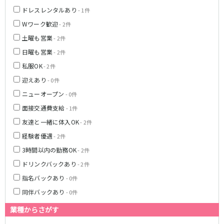
ドレスレンタルあり
- 1件
東急目黒線
Wワーク歓迎
- 2件
武蔵小杉駅
新丸子駅
土曜も営業
- 2件
目黒駅
武蔵小山駅
日曜も営業
- 2件
日吉駅
私服OK
- 2件
迎えあり
- 0件
JR常磐線(上野～取手)
ニューオープン
- 0件
上野駅
柏駅
面接交通費支給
- 1件
北千住駅
松戸駅
友達と一緒に体入OK
- 2件
綾瀬駅
日暮里駅
経験者優遇
- 2件
南柏駅
取手駅
3時間以内の勤務OK
金町駅
- 2件
北松戸駅
新松戸駅
亀有駅
ドリンクバックあり
- 2件
馬橋駅
指名バックあり
- 0件
同伴バックあり
- 0件
東京メトロ千代田線
業種からさがす
北千住駅
赤坂駅