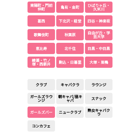
高田馬場駅
航空公園駅
東陽町・門前
ひばりヶ丘・
亀有・金町
仲町
久米川
新井薬師前駅
葛西
下北沢・経堂
四谷・神楽坂
JR根岸線
自由が丘・学
歌舞伎町
秋葉原
芸大学
関内駅
横浜駅
桜木町駅
大船駅
恵比寿
北千住
目黒・中目黒
綾瀬・竹ノ
西武池袋線
駒込・日暮里
大塚・巣鴨
塚・西新井
池袋駅
練馬駅
所沢駅
ひばりヶ丘駅
クラブ
キャバクラ
ラウンジ
東久留米駅
秋津駅
清瀬駅
桜台駅
ガールズラウ
朝キャバ/昼キ
スナック
ンジ
ャバ
飯能駅
大泉学園駅
熟女キャバク
保谷駅
石神井公園駅
ガールズバー
ニュークラブ
ラ
西所沢駅
吾野駅
コンカフェ
JR横浜線