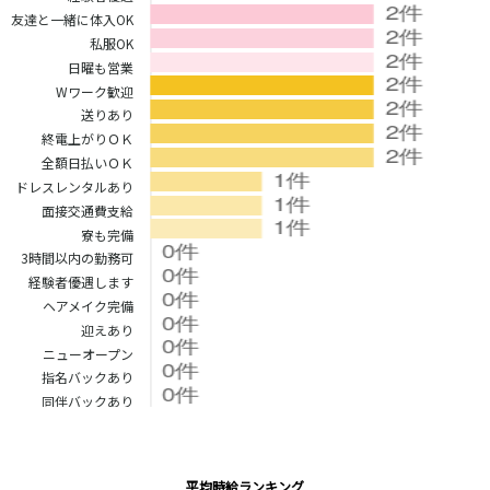
土浦
淡路町駅
水戸
四ツ谷駅
友達と一緒に体入OK
つくば
四谷三丁目駅
取手
私服OK
茨城県南
日立
日曜も営業
JR京浜東北線
神栖・鹿嶋
勝田
Wワーク歓迎
北茨城
送りあり
新橋駅
関内駅
終電上がりＯＫ
上野駅
大宮駅
群馬県
全額日払いＯＫ
川崎駅
赤羽駅
ドレスレンタルあり
高崎
前橋・伊勢崎
横浜駅
蒲田駅
面接交通費支給
館林
太田
秋葉原駅
神田駅
寮も完備
桐生
渋川
桜木町駅
御徒町駅
3時間以内の勤務可
経験者優遇します
蕨駅
南浦和駅
ヘアメイク完備
浦和駅
大船駅
迎えあり
0
選択した内容で設定
該当求人
川口駅
件
日暮里駅
ニューオープン
品川駅
北浦和駅
指名バックあり
西川口駅
大井町駅
同伴バックあり
大森駅
東十条駅
鶴見駅
王子駅
西日暮里駅
さいたま新都心駅
平均時給ランキング