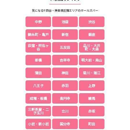
都営浅草線
気になる!! 四谷・神楽坂近隣エリアのガールズバー
新橋駅
五反田駅
中野
池袋
渋谷
浅草駅
浅草橋駅
錦糸町・亀戸
新宿
銀座
東京メトロ銀座線
荻窪・阿佐ヶ
品川・大井
五反田
谷
町・大森
新橋駅
銀座駅
上野駅
上野広小路駅
新橋
吉祥寺
明大前・烏山
神田駅
渋谷駅
蒲田
神田
菊川・瑞江
赤坂見附駅
浅草駅
田原町駅
末広町駅
八王子
赤羽
上野
表参道駅
外苑前駅
成増・板橋
高円寺
練馬
西武新宿線
三軒茶屋・二
立川
赤坂
西武新宿駅
本川越駅
子玉川
所沢駅
東村山駅
小岩・新小岩
国分寺
町田
久米川駅
新所沢駅