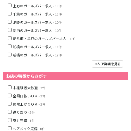
上野のガールズバー求人
- 13件
JR東海道本線
千葉のガールズバー求人
- 13件
新橋駅
川崎駅
池袋のガールズバー求人
- 10件
横浜駅
藤沢駅
関内のガールズバー求人
- 10件
平塚駅
大船駅
錦糸町・亀戸のガールズバー求人
- 17件
品川駅
大磯駅
船橋のガールズバー求人
- 11件
戸塚駅
茅ヶ崎駅
新橋のガールズバー求人
- 17件
辻堂駅
小田原駅
エリア詳細を見る
東急東横線
お店の特徴からさがす
横浜駅
渋谷駅
未経験者大歓迎
- 2件
武蔵小杉駅
中目黒駅
全額日払いＯＫ
- 2件
自由が丘駅
代官山駅
終電上がりＯＫ
新丸子駅
学芸大学駅
- 2件
綱島駅
祐天寺駅
送りあり
- 2件
元住吉駅
日吉駅
寮も完備
- 1件
菊名駅
ヘアメイク完備
- 0件