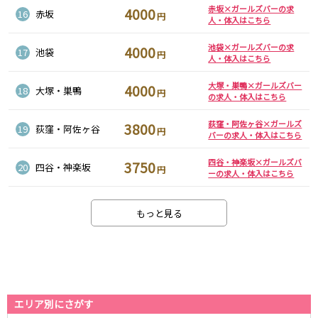
赤坂×ガールズバーの求
4000
新宿駅
赤羽駅
16
赤坂
円
人・体入はこちら
恵比寿駅
渋谷駅
池袋×ガールズバーの求
川越駅
十条駅
4000
17
池袋
円
人・体入はこちら
北赤羽駅
板橋駅
大塚・巣鴨×ガールズバー
4000
18
大塚・巣鴨
円
の求人・体入はこちら
西武多摩湖線
荻窪・阿佐ヶ谷×ガールズ
国分寺駅
3800
八坂駅
19
荻窪・阿佐ヶ谷
円
バーの求人・体入はこちら
小田急小田原線
四谷・神楽坂×ガールズバ
3750
20
四谷・神楽坂
円
ーの求人・体入はこちら
新宿駅
町田駅
本厚木駅
厚木駅
もっと見る
相模大野駅
下北沢駅
祖師ヶ谷大蔵駅
向ヶ丘遊園駅
登戸駅
成城学園前駅
経堂駅
小田急相模原駅
小田原駅
豪徳寺駅
エリア別にさがす
海老名駅