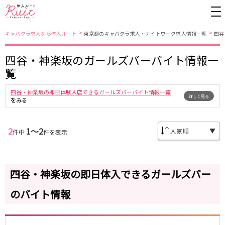
>
>
キャバクラ求人なら体入ルート
東京都のキャバクラ求人・ナイトワーク求人情報一覧
四谷
四谷・神楽坂のガールズバーバイト情報一
東京都
東京メトロ日比谷線
覧
上野
銀座駅
池袋
上野駅
四谷・神楽坂の即日体験入店できるガールズバーバイト情報一覧
詳しく見る
錦糸町・亀戸
秋葉原駅
新橋
北千住駅
をみる
吉祥寺
恵比寿駅
町田
六本木駅
赤羽
中目黒駅
銀座
日比谷駅
2
1〜2
▼
件中
件を表示
立川
広尾駅
歌舞伎町
三ノ輪駅
五反田
蒲田
都営大江戸線
ひばりヶ丘・久米川
神田
四谷・神楽坂の即日体入できるガールズバー
渋谷
北千住
上野御徒町駅
六本木駅
八王子
練馬
のバイト情報
練馬駅
門前仲町駅
六本木
品川・大井町・大森
東新宿駅
両国駅
秋葉原
中野
東中野駅
飯田橋駅
恵比寿
葛西