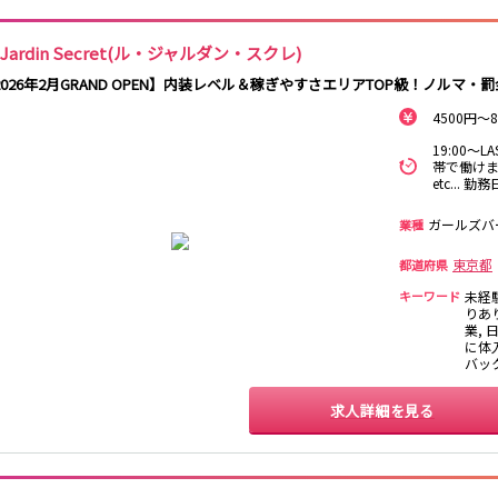
南越谷駅
西船橋駅
南浦和駅
北朝霞駅
e Jardin Secret(ル・ジャルダン・スクレ)
新秋津駅
新八柱駅
新松戸駅
東所沢駅
2026年2月GRAND OPEN】内装レベル＆稼ぎやすさエリアTOP級！ノルマ・
吉川駅
三郷駅
越谷レイクタウ
ン駅
4500円～
19:00～
中野駅
西船橋駅
浦安駅
葛西駅
帯で働けま
etc...
門前仲町駅
南行徳駅
高田馬場駅
日本橋駅
神楽坂駅
東陽町駅
ガールズバ
業種
東京都
都道府県
池袋駅
大宮駅
赤羽駅
横浜駅
渋谷駅
武蔵小杉駅
浦和駅
キーワード
大船駅
未経
りあ
東戸塚駅
業, 
に体入
バッ
蒲田駅
求人詳細を見る
東村山駅
国分寺駅
松戸駅
新津田沼駅
八柱駅
京成津田沼駅