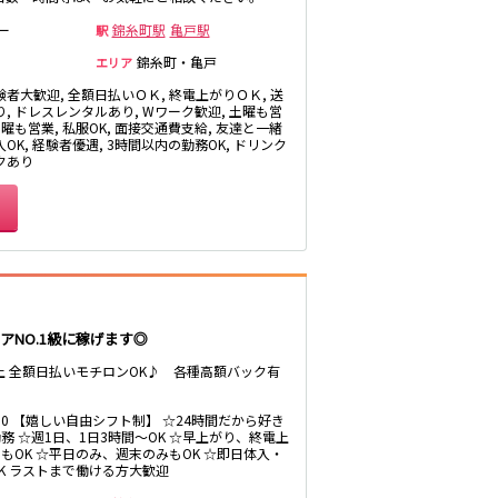
生
浦和駅
ー
錦糸町駅
亀戸駅
駅
北浦和駅
錦糸町・亀戸
エリア
鶴見駅
験者大歓迎, 全額日払いＯＫ, 終電上がりＯＫ, 送
り, ドレスレンタルあり, Wワーク歓迎, 土曜も営
茨城県南
日曜も営業, 私服OK, 面接交通費支給, 友達と一緒
OK, 経験者優遇, 3時間以内の勤務OK, ドリンク
クあり
桐生
神田駅
末広町駅
久米川駅
アNO.1級に稼げます◎
以上 全額日払いモチロンOK♪ 各種高額バック有
5:00 【嬉しい自由シフト制】 ☆24時間だから好き
務 ☆週1日、1日3時間～OK ☆早上がり、終電上
もOK ☆平日のみ、週末のみもOK ☆即日体入・
東久留米駅
K ラストまで働ける方大歓迎
大泉学園駅