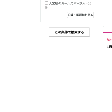
大宮駅のガールズバー求人
- 20
件
西武多摩湖線
沿線・駅詳細を見る
小田急小田原線
この条件で検索する
Ve
1
JR東海道本線
東急東横線
東急目黒線
JR常磐線(上野～