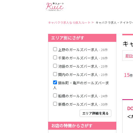
>
キャバクラ求人なら体入ルート
キャバクラ求人・ナイトワ
エリア別にさがす
東京都
東京メトロ日比
キ
谷線
上野のガールズバー求人
- 26件
即日
千葉のガールズバー求人
- 26件
都営大江戸線
池袋のガールズバー求人
- 23件
15
関内のガールズバー求人
- 23件
錦糸町・亀戸のガールズバー求
人
JR中央・総武線
船橋のガールズバー求人
- 24件
新橋のガールズバー求人
- 30件
D
エリア詳細を見る
＜
お店の特徴からさがす