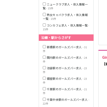
ニュークラブ求人・体入情報一
覧
- 15件
熟女キャバクラ求人・体入情報
JR横浜線
一覧
- 15件
コンカフェ求人・体入情報一覧
-
15件
東急田園都市線
沿線・駅からさがす
新橋駅のガールズバー求人
- 31
件
Gi
東急世田谷線
関内駅のガールズバー求人
- 24
件
【
池袋駅のガールズバー求人
JR南武線
- 23
件
銀座駅のガールズバー求人
- 23
件
JR横須賀線
千葉駅のガールズバー求人
- 21
件
千葉中央駅のガールズバー求人
-
JR埼京線
22件