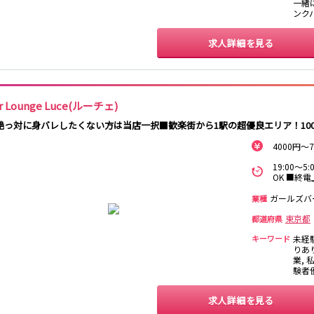
一緒に
日暮里駅
南柏駅
取手駅
金町駅
ンク
新松戸駅
亀有駅
馬橋駅
求人詳細を見る
北千住駅
赤坂駅
湯島駅
綾瀬駅
西日暮里駅
表参道駅
乃木坂駅
r Lounge Luce(ルーチェ)
本八幡駅
住吉駅
新宿三丁目駅
岩本町駅
絶っ対に身バレしたくない方は当店一択■歓楽街から1駅の超優良エリア！10
森下駅
瑞江駅
一之江駅
船堀駅
4000円
秋葉原駅
北千住駅
つくば駅
研究学園駅
19:00～
OK ■終電
守谷駅
三郷中央駅
八潮駅
ガールズバ
業種
自由が丘駅
大井町駅
二子玉川駅
旗の台駅
東京都
都道府県
キーワード
未経
京急川崎駅
横浜駅
京急蒲田駅
横須賀中央駅
りあ
業, 
汐入駅
日ノ出町駅
京急鶴見駅
上大岡駅
験者
平和島駅
求人詳細を見る