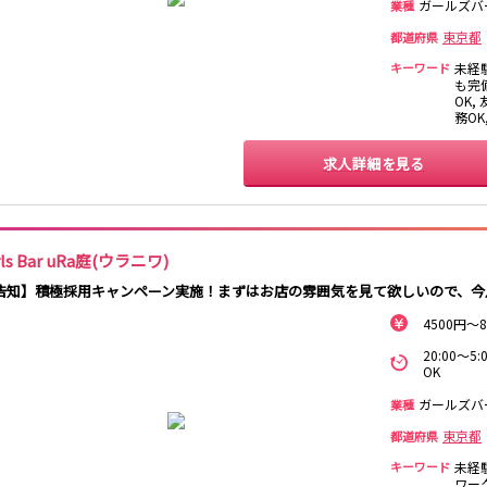
ガールズバ
業種
保谷駅
石神井公園駅
西所沢駅
吾野駅
東京都
都道府県
キーワード
未経
町田駅
八王子駅
相模原駅
橋本駅
も完備
OK,
淵野辺駅
矢部駅
成瀬駅
古淵駅
務O
渋谷駅
溝の口駅
三軒茶屋駅
鷺沼駅
求人詳細を見る
あざみ野駅
藤が丘駅
用賀駅
二子玉川駅
宮前平駅
桜新町駅
rls Bar uRa庭(ウラニワ)
三軒茶屋駅
西太子堂駅
下高井戸駅
宮の坂駅
告知】積極採用キャンペーン実施！まずはお店の雰囲気を見て欲しいので、今月
立川駅
川崎駅
武蔵溝ノ口駅
武蔵小杉駅
4500円
武蔵新城駅
登戸駅
稲田堤駅
20:00～
OK
新橋駅
横浜駅
品川駅
大船駅
ガールズバ
業種
東戸塚駅
久里浜駅
横須賀駅
鎌倉駅
東京都
都道府県
池袋駅
大宮駅
新宿駅
キーワード
赤羽駅
未経
ワー