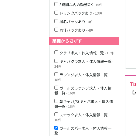
3時間以内の勤務OK
- 15件
ドリンクバックあり
- 13件
栃木県
指名バックあり
- 4件
同伴バックあり
- 4件
茨城県
業種からさがす
都営浅草線
クラブ求人・体入情報一覧
群馬県
- 15件
キャバクラ求人・体入情報一覧
-
東京メトロ銀座
24件
線
ラウンジ求人・体入情報一覧
-
18件
Ti
ガールズラウンジ求人・体入情
西武新宿線
【
報一覧
- 16件
朝キャバ/昼キャバ求人・体入情
報一覧
- 16件
JR根岸線
スナック求人・体入情報一覧
-
16件
西武池袋線
ガールズバー求人・体入情報一
覧