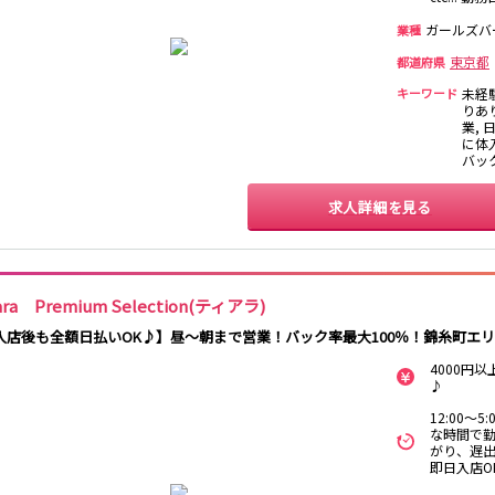
香取
台
桜木町駅
御徒町駅
蕨駅
南浦和駅
ガールズバ
業種
大船駅
川口駅
日暮里駅
品川駅
東京都
宇都宮
小山
都道府県
西川口駅
大井町駅
大森駅
東十条駅
キーワード
未経
王子駅
西日暮里駅
さいたま新都心
りあ
土浦
水戸
つくば
取手
駅
業, 
日立
神栖・鹿嶋
勝田
北茨城
に体入
バッ
新橋駅
五反田駅
浅草駅
浅草橋駅
高崎
前橋・伊勢崎
館林
太田
求人詳細を見る
渋川
新橋駅
銀座駅
上野駅
上野広小路駅
渋谷駅
赤坂見附駅
浅草駅
田原町駅
表参道駅
外苑前駅
0
選択した内容で設定
ara Premium Selection(ティアラ)
該当求人
件
西武新宿駅
本川越駅
所沢駅
東村山駅
入店後も全額日払いOK♪】昼〜朝まで営業！バック率最大100％！錦糸町エリ
新所沢駅
高田馬場駅
航空公園駅
新井薬師前駅
4000円
♪
関内駅
横浜駅
桜木町駅
大船駅
12:00～
な時間で勤
がり、遅出
池袋駅
練馬駅
所沢駅
ひばりヶ丘駅
即日入店O
秋津駅
清瀬駅
桜台駅
飯能駅