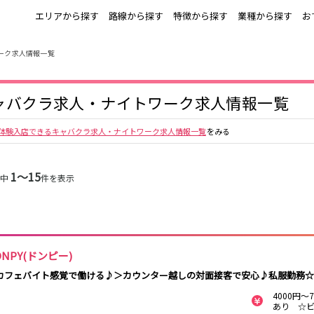
エリアから探す
路線から探す
特徴から探す
業種から探す
お
ーク求人情報一覧
上野
銀座駅
池袋
上野駅
錦糸町・亀戸
秋葉原駅
新橋
北千住駅
ャバクラ求人・ナイトワーク求人情報一覧
町田
六本木駅
赤羽
中目黒駅
銀座
日比谷駅
立川
広尾駅
五反田
蒲田
ひばりヶ丘・久
神田
体験入店できるキャバクラ求人・ナイトワーク求人情報一覧
をみる
米川
上野御徒町駅
六本木駅
練馬駅
門前仲町駅
北千住
八王子
練馬
六本木
両国駅
東中野駅
飯田橋駅
麻布十番駅
1〜15
件中
件を表示
勝どき駅
豊島園駅
秋葉原
中野
恵比寿
葛西
小岩・新小岩
自由が丘・学芸
三軒茶屋・二子
駒込・日暮里
千葉駅
錦糸町駅
新宿駅
吉祥寺駅
大学
玉川
秋葉原駅
中野駅
本八幡駅
西船橋駅
荻窪・阿佐ヶ谷
浅草・浅草橋・
下北沢・経堂
大塚・巣鴨
両国
亀戸駅
小岩駅
高円寺駅
荻窪駅
ONPY(ドンピー)
府中
目黒・中目黒
拝島・小作
綾瀬・竹ノ塚
阿佐ヶ谷駅
三鷹駅
新小岩駅
平井駅
西新井
カフェバイト感覚で働ける♪＞カウンター越しの対面接客で安心♪私服勤務☆体
両国駅
西荻窪駅
浅草橋駅
水道橋駅
高円寺
国分寺
亀有・金町
新宿
4000円
飯田橋駅
下総中山駅
幕張本郷駅
四ツ谷駅
四谷・神楽坂
菊川・瑞江
高田馬場・大久
守谷
あり ☆