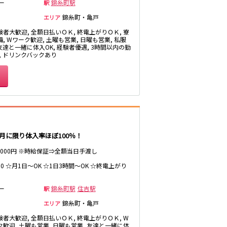
ー
錦糸町駅
駅
錦糸町・亀戸
エリア
験者大歓迎, 全額日払いＯＫ, 終電上がりＯＫ, 寮
新横浜駅
, Wワーク歓迎, 土曜も営業, 日曜も営業, 私服
 友達と一緒に体入OK, 経験者優遇, 3時間以内の勤
菊名駅
K, ドリンクバックあり
たまプラーザ駅
中央林間駅
松原駅
に限り体入率ほぼ100％！
府中本町駅
～8000円 ※時給保証⇒全額当日手渡し
5:00 ☆月1日～OK ☆1日3時間～OK ☆終電上がり
戸塚駅
ー
錦糸町駅
住吉駅
駅
錦糸町・亀戸
エリア
験者大歓迎, 全額日払いＯＫ, 終電上がりＯＫ, W
恵比寿駅
ク歓迎, 土曜も営業, 日曜も営業, 友達と一緒に体