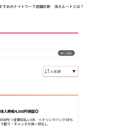
すすめのナイトワーク店舗診断
体入ルートとは？
吉祥寺
恵比寿駅
歌舞伎町
三ノ輪駅
渋谷
詳しく見る
東新宿駅
品川・大井町・
森下駅
大森
▼
赤坂
成増・板橋
船橋駅
津田沼駅
東陽町・門前仲
町
市川駅
・
調布
稲毛駅
入時給4,000円保証◎
東中野駅
明大前・烏山
～7000円 ☆全額日払いOK ☆ドリンクバック30％
大泉学園・石神
ビラ配り・キャッチ行為一切なし