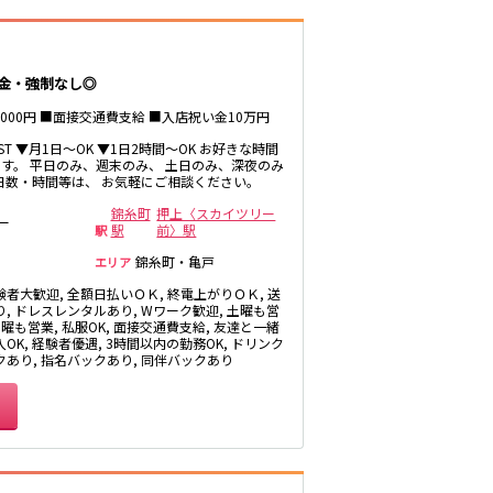
府中本町駅
新三郷駅
罰金・強制なし◎
8000円 ■面接交通費支給 ■入店祝い金10万円
LAST ▼月1日～OK ▼1日2時間～OK お好きな時間
西葛西駅
す。 平日のみ、週末のみ、 土日のみ、深夜のみ
 勤務日数・時間等は、 お気軽にご相談ください。
飯田橋駅
錦糸町
押上〈スカイツリー
ー
駅
前〉駅
駅
錦糸町・亀戸
エリア
恵比寿駅
験者大歓迎, 全額日払いＯＫ, 終電上がりＯＫ, 送
戸塚駅
り, ドレスレンタルあり, Wワーク歓迎, 土曜も営
日曜も営業, 私服OK, 面接交通費支給, 友達と一緒
OK, 経験者優遇, 3時間以内の勤務OK, ドリンク
クあり, 指名バックあり, 同伴バックあり
五香駅