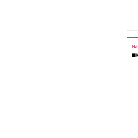
取手)
東京メトロ千代
田線
Ba
都営新宿線
■
つくばエクスプ
レス
東急大井町線
京急本線