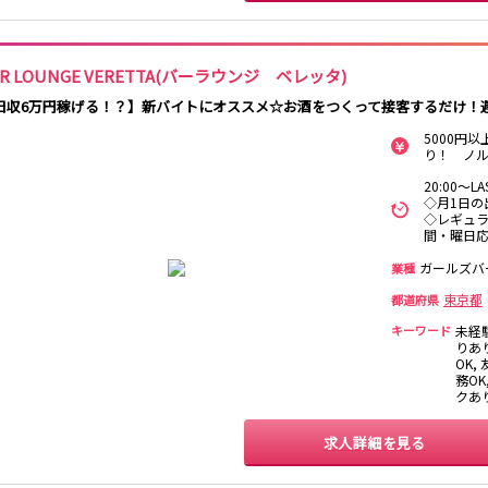
吉祥寺駅
渋谷駅
神泉駅
下北沢駅
明大前駅
池ノ上駅
AR LOUNGE VERETTA(バーラウンジ ベレッタ)
八王子駅
東飯能駅
日収6万円稼げる！？】新バイトにオススメ☆お酒をつくって接客するだけ！
5000円
大宮駅
船橋駅
柏駅
春日部駅
り！ ノ
20:00～
大和駅
藤沢駅
相模大野駅
湘南台駅
◇月1日の
中央林間駅
本鵠沼駅
南林間駅
◇レギュラ
間・曜日
ガールズバ
業種
千葉中央駅
京成千葉駅
京成津田沼駅
京成稲毛駅
東京都
都道府県
北千住駅
新越谷駅
草加駅
獨協大学前駅
キーワード
未経
春日部駅
押上〈スカイツ
谷塚駅
竹ノ塚駅
りあり
リー前〉駅
OK,
務OK
久喜駅
新伊勢崎駅
西新井駅
太田駅
クあ
羽生駅
せんげん台駅
大袋駅
加須駅
求人詳細を見る
南羽生駅
蒲生駅
茂林寺前駅
牛田駅
五反野駅
小菅駅