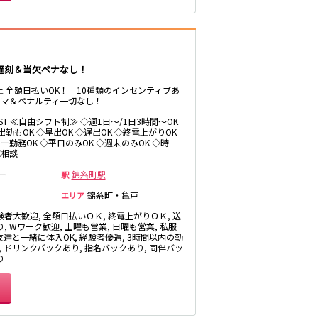
井の頭公園駅
遅刻＆当欠ペナなし！
以上 全額日払いOK！ 10種類のインセンティブあ
ルマ＆ペナルティ一切なし！
LAST ≪自由シフト制≫ ◇週1日～/1日3時間～OK
鶴間駅
出勤もOK ◇早出OK ◇遅出OK ◇終電上がりOK
ー勤務OK ◇平日のみOK ◇週末のみOK ◇時
応相談
ー
錦糸町駅
京成幕張本郷駅
駅
錦糸町・亀戸
エリア
館林駅
験者大歓迎, 全額日払いＯＫ, 終電上がりＯＫ, 送
, Wワーク歓迎, 土曜も営業, 日曜も営業, 私服
浅草駅
 友達と一緒に体入OK, 経験者優遇, 3時間以内の勤
, ドリンクバックあり, 指名バックあり, 同伴バッ
伊勢崎駅
り
花崎駅
越谷駅