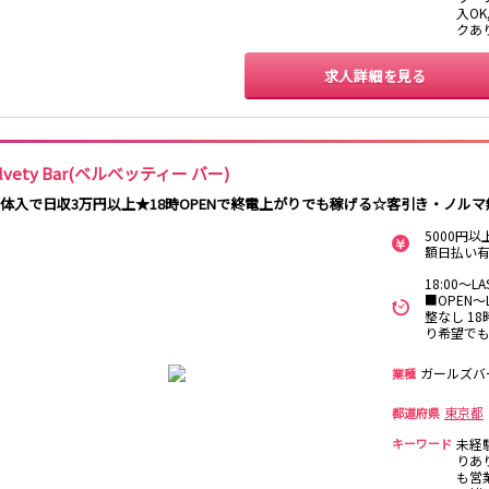
渋谷駅
川越駅
十条駅
北赤羽駅
入OK
クあ
国分寺駅
八坂駅
求人詳細を見る
新宿駅
町田駅
本厚木駅
厚木駅
下北沢駅
祖師ヶ谷大蔵駅
向ヶ丘遊園駅
登戸駅
経堂駅
小田急相模原駅
小田原駅
豪徳寺駅
lvety Bar(ベルべッティー バー)
日体入で日収3万円以上★18時OPENで終電上がりでも稼げる☆客引き・ノル
新橋駅
川崎駅
横浜駅
藤沢駅
5000円
大船駅
品川駅
大磯駅
戸塚駅
額日払い有
辻堂駅
小田原駅
18:00～
■OPEN
整なし 1
横浜駅
渋谷駅
武蔵小杉駅
中目黒駅
り希望で
代官山駅
新丸子駅
学芸大学駅
綱島駅
ガールズバ
業種
元住吉駅
日吉駅
菊名駅
東京都
都道府県
武蔵小杉駅
新丸子駅
目黒駅
武蔵小山駅
キーワード
未経
りあり
も営業
上野駅
柏駅
北千住駅
松戸駅