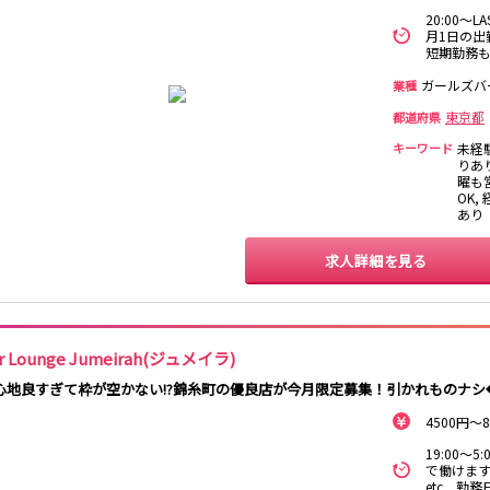
保
20:00～
西麻布
新宿駅
立川駅
吉祥寺駅
神田駅
月1日の出勤
短期勤務
中野駅
高円寺駅
荻窪駅
阿佐ヶ谷駅
関内
川崎
藤沢・鎌倉
相模原
ガールズバ
国分寺駅
西荻窪駅
武蔵境駅
水道橋駅
業種
横浜
大和
溝の口
平塚
東小金井駅
東中野駅
飯田橋駅
国立駅
東京都
都道府県
西国分寺駅
高尾駅
四ツ谷駅
キーワード
未経
横須賀
上大岡・戸塚
新横浜
武蔵小杉
りあり
曜も営
新橋駅
池袋駅
上野駅
新宿駅
OK,
元住吉・綱島
川崎中部
横浜東部
川崎北部
あり
神田駅
五反田駅
恵比寿駅
渋谷駅
桜木町
横浜西部
小田原・湯河原
綾瀬・海老名
品川駅
日暮里駅
駒込駅
大塚駅
座間
求人詳細を見る
巣鴨駅
西日暮里駅
新大久保駅
目黒駅
目白駅
原宿駅
大宮
志木
南越谷
草加
所沢
熊谷
川口
浦和・北浦和
池袋駅
銀座駅
新宿駅
赤坂見附駅
r Lounge Jumeirah(ジュメイラ)
春日部
南浦和
蕨
上尾
新宿三丁目駅
新高円寺駅
南阿佐ケ谷駅
淡路町駅
心地良すぎて枠が空かない!?錦糸町の優良店が今月限定募集！引かれものナシ◆
深谷
坂戸・東松山
四谷三丁目駅
4500円～
千葉
船橋
柏
市川・浦安
19:00～
新橋駅
関内駅
上野駅
大宮駅
で働けます
松戸
成田・四街道・
津田沼
八千代台・勝
赤羽駅
横浜駅
蒲田駅
秋葉原駅
etc...