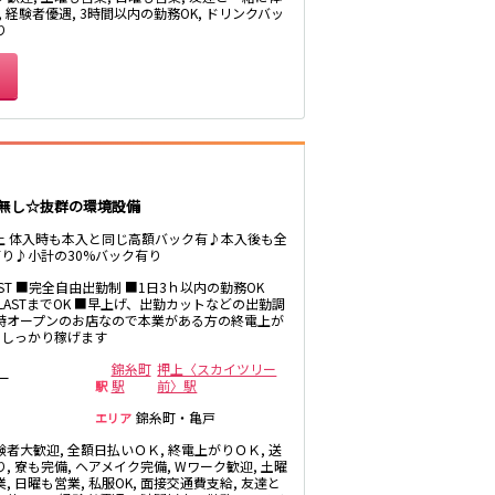
板橋駅
, 経験者優遇, 3時間以内の勤務OK, ドリンクバッ
り
相模大野駅
成城学園前駅
海老名駅
マ無し☆抜群の環境設備
平塚駅
以上 体入時も本入と同じ高額バック有♪本入後も全
茅ヶ崎駅
り♪小計の30%バック有り
LAST ■完全自由出勤制 ■1日3ｈ以内の勤務OK
～LASTまでOK ■早上げ、出勤カットなどの出勤調
8時オープンのお店なので本業がある方の終電上が
自由が丘駅
もしっかり稼げます
祐天寺駅
錦糸町
押上〈スカイツリー
ー
駅
前〉駅
駅
錦糸町・亀戸
エリア
日吉駅
験者大歓迎, 全額日払いＯＫ, 終電上がりＯＫ, 送
, 寮も完備, ヘアメイク完備, Wワーク歓迎, 土曜
, 日曜も営業, 私服OK, 面接交通費支給, 友達と
綾瀬駅