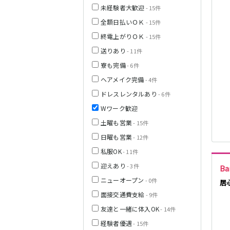
未経験者大歓迎
- 15件
JR中央線(快速)
全額日払いＯＫ
- 15件
終電上がりＯＫ
- 15件
神奈川県
送りあり
- 11件
寮も完備
- 6件
ヘアメイク完備
- 4件
JR山手線
ドレスレンタルあり
- 6件
Wワーク歓迎
土曜も営業
- 15件
日曜も営業
- 12件
埼玉県
私服OK
- 11件
東京メトロ丸ノ
迎えあり
- 3件
Ba
内線
ニューオープン
- 0件
居
面接交通費支給
- 9件
千葉県
友達と一緒に体入OK
- 14件
JR京浜東北線
経験者優遇
- 15件