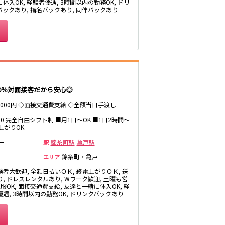
体入OK, 経験者優遇, 3時間以内の勤務OK, ドリ
北松戸駅
バックあり, 指名バックあり, 同伴バックあり
町屋駅
小川町駅
0％対面接客だから安心◎
菊川駅
～7000円 ◇面接交通費支給 ◇全額当日手渡し
浅草駅
5:00 完全自由シフト制 ■月1日～OK ■1日2時間～
上がりOK
ー
錦糸町駅
亀戸駅
駅
錦糸町・亀戸
エリア
験者大歓迎, 全額日払いＯＫ, 終電上がりＯＫ, 送
品川駅
り, ドレスレンタルあり, Wワーク歓迎, 土曜も営
私服OK, 面接交通費支給, 友達と一緒に体入OK, 経
大森海岸駅
優遇, 3時間以内の勤務OK, ドリンクバックあり