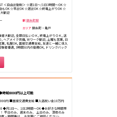
井公園
LAST ＜自由出勤制＞ ☆週1日～/1日3時間～OK ☆
八王子駅
もOK ☆早出OK ☆遅出OK ☆終電上がりOK ☆
も大歓迎
三鷹駅
厚木
ー
武蔵小金井駅
錦糸町駅
駅
福富町・伊勢佐
豊田駅
錦糸町・亀戸
エリア
木町
験者大歓迎, 全額日払いＯＫ, 終電上がりＯＫ, 送
たまプラーザ・
, ヘアメイク完備, Wワーク歓迎, 土曜も営業, 日
向ヶ丘遊園・鷺
業, 私服OK, 面接交通費支給, 友達と一緒に体入
沼
秋葉原駅
 経験者優遇, 3時間以内の勤務OK, ドリンクバック
茅ヶ崎
御徒町駅
・
高田馬場駅
有楽町駅
川越
久喜
荻窪駅
飯能・狭山
四ツ谷駅
時給8000円以上可能
8000円 ■面接交通費支給 ■入店祝い金10万円
市原・木更津・
5:00 ◆月1日～、1日2時間～OK ◆お好きな時間帯
君津
川崎駅
！ 平日のみ、週末のみ、 土日のみ、深夜のみ
田
東金・茂原・長
神田駅
 勤務日数・時間等は、 お気軽にご相談ください。