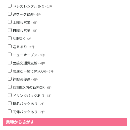
松原駅
ドレスレンタルあり
- 1件
Wワーク歓迎
- 6件
JR南武線
土曜も営業
- 6件
立川駅
川崎駅
日曜も営業
- 5件
武蔵溝ノ口駅
武蔵小杉駅
私服OK
- 5件
府中本町駅
武蔵新城駅
迎えあり
- 2件
登戸駅
稲田堤駅
ニューオープン
- 0件
面接交通費支給
- 4件
JR横須賀線
友達と一緒に体入OK
- 6件
新橋駅
横浜駅
経験者優遇
- 6件
品川駅
大船駅
3時間以内の勤務OK
- 6件
戸塚駅
東戸塚駅
ドリンクバックあり
- 6件
久里浜駅
横須賀駅
指名バックあり
鎌倉駅
- 2件
同伴バックあり
- 2件
JR埼京線
業種からさがす
池袋駅
大宮駅