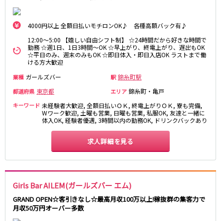
藤沢・鎌倉
相模原
四ツ谷駅
厚木
横浜
4000円以上 全額日払いモチロンOK♪ 各種高額バック有♪
大和
溝の口
JR中央線(快速)
12:00～5:00 【嬉しい自由シフト制】 ☆24時間だから好きな時間で
平塚
福富町・伊勢佐木町
勤務 ☆週1日、1日3時間～OK ☆早上がり、終電上がり、遅出もOK
新宿駅
立川駅
横須賀
上大岡・戸塚
☆平日のみ、週末のみもOK ☆即日体入・即日入店OK ラストまで働
ける方大歓迎
吉祥寺駅
神田駅
新横浜
武蔵小杉
八王子駅
中野駅
ガールズバー
錦糸町駅
業種
駅
たまプラーザ・向ヶ丘遊園・鷺沼
元住吉・綱島
高円寺駅
荻窪駅
川崎中部
東京都
横浜東部
錦糸町・亀戸
都道府県
エリア
阿佐ヶ谷駅
三鷹駅
川崎北部
茅ヶ崎
キーワード
未経験者大歓迎, 全額日払いＯＫ, 終電上がりＯＫ, 寮も完備,
国分寺駅
西荻窪駅
Wワーク歓迎, 土曜も営業, 日曜も営業, 私服OK, 友達と一緒に
桜木町
横浜西部
体入OK, 経験者優遇, 3時間以内の勤務OK, ドリンクバックあり
武蔵境駅
水道橋駅
小田原・湯河原
綾瀬・海老名・座間
武蔵小金井駅
東小金井駅
求人詳細を見る
東中野駅
飯田橋駅
埼玉県
国立駅
豊田駅
大宮
志木
西国分寺駅
高尾駅
南越谷
草加
Girls Bar AILEM(ガールズバー エム)
四ツ谷駅
川越
所沢
GRAND OPEN☆客引きなし☆最高月収100万以上!稼抜群の集客力で
熊谷
川口
月収50万円オーバー多数
JR山手線
浦和・北浦和
久喜