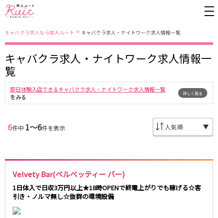
>
キャバクラ求人なら体入ルート
キャバクラ求人・ナイトワーク求人情報一覧
キャバクラ求人・ナイトワーク求人情報一
東京都
東京メトロ日比谷線
覧
上野
銀座駅
池袋
上野駅
即日体験入店できるキャバクラ求人・ナイトワーク求人情報一覧
詳しく見る
錦糸町・亀戸
秋葉原駅
新橋
北千住駅
をみる
吉祥寺
恵比寿駅
町田
六本木駅
赤羽
中目黒駅
銀座
日比谷駅
6
1〜6
▼
件中
件を表示
立川
広尾駅
歌舞伎町
三ノ輪駅
五反田
蒲田
都営大江戸線
ひばりヶ丘・久米川
神田
渋谷
北千住
Velvety Bar(ベルべッティー バー)
上野御徒町駅
六本木駅
八王子
練馬
練馬駅
門前仲町駅
1日体入で日収3万円以上★18時OPENで終電上がりでも稼げる☆客
六本木
品川・大井町・大森
引き・ノルマ無し☆抜群の環境設備
東新宿駅
両国駅
秋葉原
中野
東中野駅
飯田橋駅
恵比寿
葛西