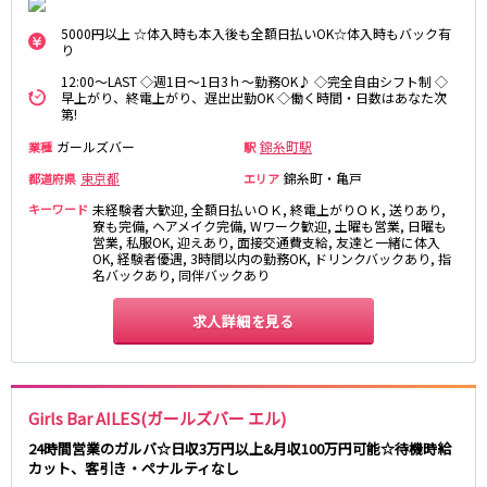
新橋駅
池袋駅
春日部
南浦和
5000円以上 ☆体入時も本入後も全額日払いOK☆体入時もバック有
上野駅
新宿駅
り
蕨
上尾
秋葉原駅
神田駅
飯能・狭山
深谷
12:00～LAST ◇週1日～1日3ｈ～勤務OK♪ ◇完全自由シフト制 ◇
五反田駅
恵比寿駅
早上がり、終電上がり、遅出出勤OK ◇働く時間・日数はあなた次
坂戸・東松山
第!
渋谷駅
御徒町駅
ガールズバー
錦糸町駅
業種
駅
品川駅
日暮里駅
千葉県
駒込駅
東京都
大塚駅
錦糸町・亀戸
都道府県
エリア
千葉
船橋
高田馬場駅
巣鴨駅
キーワード
未経験者大歓迎, 全額日払いＯＫ, 終電上がりＯＫ, 送りあり,
柏
市川・浦安
寮も完備, ヘアメイク完備, Wワーク歓迎, 土曜も営業, 日曜も
西日暮里駅
新大久保駅
営業, 私服OK, 迎えあり, 面接交通費支給, 友達と一緒に体入
市原・木更津・君津
松戸
OK, 経験者優遇, 3時間以内の勤務OK, ドリンクバックあり, 指
目黒駅
有楽町駅
名バックあり, 同伴バックあり
成田・四街道・香取
津田沼
目白駅
原宿駅
八千代台・勝田台
東金・茂原・長生
求人詳細を見る
東京メトロ丸ノ内線
栃木県
池袋駅
銀座駅
宇都宮
小山
新宿駅
赤坂見附駅
Girls Bar AILES(ガールズバー エル)
荻窪駅
新宿三丁目駅
茨城県
24時間営業のガルバ☆日収3万円以上&月収100万円可能☆待機時給
新高円寺駅
南阿佐ケ谷駅
カット、客引き・ペナルティなし