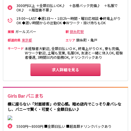
3000円以上 ＋全額日払いOK♪ ＋各種バック完備♪ ＋私服で
都営浅草線
OK♪ ＋履歴書不要♪
19:00～LAST ◆週1日～・1日2h～時間・曜日応相談 ◆終電上がり
新橋駅
五反田駅
OK ◆遅い時間からの出勤OK ◆Wワーク・掛け持ちもOK
浅草駅
浅草橋駅
ガールズバー
錦糸町駅
業種
駅
東京都
錦糸町・亀戸
都道府県
エリア
東京メトロ銀座線
キーワード
未経験者大歓迎, 全額日払いＯＫ, 終電上がりＯＫ, 寮も完備,
新橋駅
銀座駅
Wワーク歓迎, 土曜も営業, 私服OK, 友達と一緒に体入OK, 経験
者優遇, 3時間以内の勤務OK, ドリンクバックあり
上野駅
上野広小路駅
神田駅
渋谷駅
求人詳細を見る
赤坂見附駅
浅草駅
田原町駅
末広町駅
表参道駅
外苑前駅
Girls Bar バニまち
西武新宿線
横に座らない「対面接客」の安心感。暗め店内でこっそり身バレな
し、バニーで賢く・可愛く・全額日払い♪
西武新宿駅
本川越駅
所沢駅
東村山駅
5500円～8000円 ■全額日払い ■超高額ドリンクバックあり
久米川駅
新所沢駅