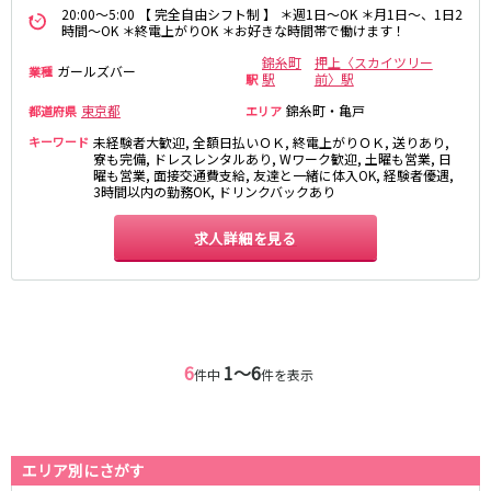
20:00～5:00 【 完全自由シフト制 】 ＊週1日～OK ＊月1日～、1日2
高田馬場駅
航空公園駅
時間～OK ＊終電上がりOK ＊お好きな時間帯で働けます！
新井薬師前駅
錦糸町
押上〈スカイツリー
ガールズバー
業種
駅
前〉駅
駅
JR根岸線
東京都
錦糸町・亀戸
都道府県
エリア
関内駅
横浜駅
キーワード
未経験者大歓迎, 全額日払いＯＫ, 終電上がりＯＫ, 送りあり,
寮も完備, ドレスレンタルあり, Wワーク歓迎, 土曜も営業, 日
桜木町駅
大船駅
曜も営業, 面接交通費支給, 友達と一緒に体入OK, 経験者優遇,
3時間以内の勤務OK, ドリンクバックあり
西武池袋線
求人詳細を見る
池袋駅
練馬駅
所沢駅
ひばりヶ丘駅
東久留米駅
秋津駅
清瀬駅
桜台駅
飯能駅
大泉学園駅
6
1〜6
件中
件を表示
保谷駅
石神井公園駅
西所沢駅
吾野駅
エリア別にさがす
JR横浜線