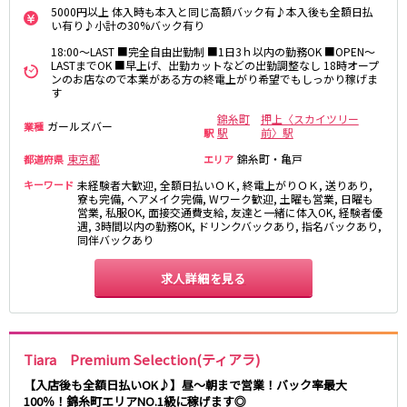
麻布十番駅
森下駅
5000円以上 体入時も本入と同じ高額バック有♪本入後も全額日払
赤坂
小岩・新小岩
い有り♪小計の30%バック有り
勝どき駅
豊島園駅
自由が丘・学芸大学
三軒茶屋・二子玉川
18:00～LAST ■完全自由出勤制 ■1日3ｈ以内の勤務OK ■OPEN～
LASTまでOK ■早上げ、出勤カットなどの出勤調整なし 18時オープ
駒込・日暮里
成増・板橋
JR中央・総武線
ンのお店なので本業がある方の終電上がり希望でもしっかり稼げま
荻窪・阿佐ヶ谷
浅草・浅草橋・両国
す
千葉駅
錦糸町駅
下北沢・経堂
大塚・巣鴨
錦糸町
押上〈スカイツリー
ガールズバー
業種
新宿駅
吉祥寺駅
駅
前〉駅
駅
東陽町・門前仲町
府中
船橋駅
秋葉原駅
目黒・中目黒
拝島・小作
東京都
錦糸町・亀戸
都道府県
エリア
中野駅
本八幡駅
綾瀬・竹ノ塚・西新井
調布
キーワード
未経験者大歓迎, 全額日払いＯＫ, 終電上がりＯＫ, 送りあり,
西船橋駅
津田沼駅
寮も完備, ヘアメイク完備, Wワーク歓迎, 土曜も営業, 日曜も
高円寺
国分寺
営業, 私服OK, 面接交通費支給, 友達と一緒に体入OK, 経験者優
亀戸駅
小岩駅
亀有・金町
遇, 3時間以内の勤務OK, ドリンクバックあり, 指名バックあり,
新宿
同伴バックあり
高円寺駅
荻窪駅
明大前・烏山
四谷・神楽坂
市川駅
阿佐ヶ谷駅
菊川・瑞江
高田馬場・大久保
求人詳細を見る
三鷹駅
新小岩駅
守谷
大泉学園・石神井公園
平井駅
稲毛駅
西麻布
両国駅
西荻窪駅
浅草橋駅
水道橋駅
Tiara Premium Selection(ティアラ)
神奈川県
東中野駅
飯田橋駅
【入店後も全額日払いOK♪】昼〜朝まで営業！バック率最大
関内
川崎
100％！錦糸町エリアNO.1級に稼げます◎
下総中山駅
幕張本郷駅