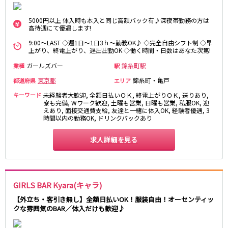
土浦
淡路町駅
水戸
四ツ谷駅
つくば
四谷三丁目駅
取手
5000円以上 体入時も本入と同じ高額バック有♪深夜帯勤務の方は
茨城県南
日立
高待遇にて優遇します!
JR京浜東北線
神栖・鹿嶋
勝田
9:00～LAST ◇週1日～1日3ｈ～勤務OK♪ ◇完全自由シフト制 ◇早
上がり、終電上がり、遅出出勤OK ◇働く時間・日数はあなた次第!
北茨城
新橋駅
関内駅
ガールズバー
錦糸町駅
業種
駅
上野駅
大宮駅
群馬県
東京都
錦糸町・亀戸
都道府県
川崎駅
赤羽駅
エリア
高崎
前橋・伊勢崎
横浜駅
蒲田駅
キーワード
未経験者大歓迎, 全額日払いＯＫ, 終電上がりＯＫ, 送りあり,
寮も完備, Wワーク歓迎, 土曜も営業, 日曜も営業, 私服OK, 迎
館林
太田
秋葉原駅
神田駅
えあり, 面接交通費支給, 友達と一緒に体入OK, 経験者優遇, 3
時間以内の勤務OK, ドリンクバックあり
桐生
渋川
桜木町駅
御徒町駅
蕨駅
南浦和駅
求人詳細を見る
浦和駅
大船駅
0
選択した内容で設定
該当求人
川口駅
件
日暮里駅
品川駅
北浦和駅
西川口駅
大井町駅
GIRLS BAR Kyara(キャラ)
大森駅
東十条駅
【外立ち・客引き無し】全額日払いOK！服装自由！オーセンティッ
クな雰囲気のBAR／体入だけも歓迎♪
鶴見駅
王子駅
西日暮里駅
さいたま新都心駅