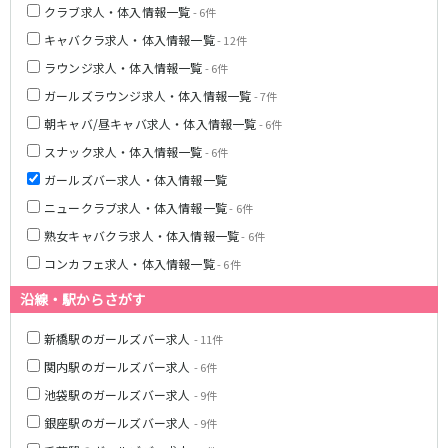
クラブ求人・体入情報一覧
- 6件
新宿駅
赤羽駅
キャバクラ求人・体入情報一覧
- 12件
恵比寿駅
渋谷駅
ラウンジ求人・体入情報一覧
川越駅
十条駅
- 6件
北赤羽駅
板橋駅
ガールズラウンジ求人・体入情報一覧
- 7件
朝キャバ/昼キャバ求人・体入情報一覧
- 6件
西武多摩湖線
スナック求人・体入情報一覧
- 6件
国分寺駅
八坂駅
ガールズバー求人・体入情報一覧
ニュークラブ求人・体入情報一覧
- 6件
小田急小田原線
熟女キャバクラ求人・体入情報一覧
- 6件
新宿駅
町田駅
コンカフェ求人・体入情報一覧
- 6件
本厚木駅
厚木駅
沿線・駅からさがす
相模大野駅
下北沢駅
祖師ヶ谷大蔵駅
向ヶ丘遊園駅
新橋駅のガールズバー求人
- 11件
登戸駅
成城学園前駅
関内駅のガールズバー求人
- 6件
経堂駅
小田急相模原駅
池袋駅のガールズバー求人
- 9件
小田原駅
豪徳寺駅
銀座駅のガールズバー求人
- 9件
海老名駅