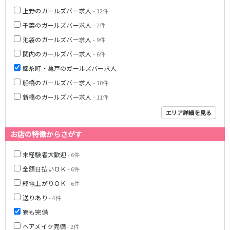
町田駅
八王子駅
上野のガールズバー求人
- 12件
相模原駅
橋本駅
千葉のガールズバー求人
- 7件
新横浜駅
淵野辺駅
池袋のガールズバー求人
- 9件
矢部駅
成瀬駅
関内のガールズバー求人
- 6件
古淵駅
菊名駅
錦糸町・亀戸のガールズバー求人
船橋のガールズバー求人
- 10件
東急田園都市線
新橋のガールズバー求人
- 11件
渋谷駅
溝の口駅
エリア詳細を見る
三軒茶屋駅
鷺沼駅
たまプラーザ駅
あざみ野駅
お店の特徴からさがす
藤が丘駅
用賀駅
未経験者大歓迎
- 6件
二子玉川駅
中央林間駅
宮前平駅
桜新町駅
全額日払いＯＫ
- 6件
終電上がりＯＫ
- 6件
東急世田谷線
送りあり
- 4件
三軒茶屋駅
西太子堂駅
寮も完備
下高井戸駅
宮の坂駅
ヘアメイク完備
- 2件