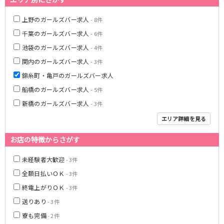
土浦
淡路町駅
水戸
四ツ谷駅
つくば
四谷三丁目駅
取手
上野のガールズバー求人
- 8件
茨城県南
日立
千葉のガールズバー求人
- 6件
JR京浜東北線
神栖・鹿嶋
勝田
池袋のガールズバー求人
- 4件
北茨城
新橋駅
関内駅
関内のガールズバー求人
- 3件
上野駅
大宮駅
群馬県
錦糸町・亀戸のガールズバー求人
川崎駅
赤羽駅
船橋のガールズバー求人
- 5件
高崎
前橋・伊勢崎
横浜駅
蒲田駅
新橋のガールズバー求人
館林
- 3件
太田
秋葉原駅
神田駅
桐生
渋川
桜木町駅
御徒町駅
エリア詳細を見る
蕨駅
南浦和駅
お店の特徴からさがす
浦和駅
大船駅
0
選択した内容で設定
該当求人
川口駅
件
日暮里駅
未経験者大歓迎
- 3件
品川駅
北浦和駅
全額日払いＯＫ
- 3件
西川口駅
大井町駅
終電上がりＯＫ
- 3件
大森駅
東十条駅
送りあり
- 3件
鶴見駅
王子駅
寮も完備
- 2件
西日暮里駅
さいたま新都心駅