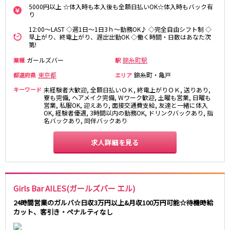
麻布十番駅
森下駅
5000円以上 ☆体入時も本入後も全額日払いOK☆体入時もバック有
赤坂
小岩・新小岩
り
勝どき駅
豊島園駅
自由が丘・学芸大学
三軒茶屋・二子玉川
12:00～LAST ◇週1日～1日3ｈ～勤務OK♪ ◇完全自由シフト制 ◇
早上がり、終電上がり、遅出出勤OK ◇働く時間・日数はあなた次
駒込・日暮里
成増・板橋
JR中央・総武線
第!
荻窪・阿佐ヶ谷
浅草・浅草橋・両国
ガールズバー
千葉駅
錦糸町駅
錦糸町駅
業種
駅
下北沢・経堂
大塚・巣鴨
新宿駅
吉祥寺駅
東京都
錦糸町・亀戸
都道府県
エリア
東陽町・門前仲町
府中
船橋駅
秋葉原駅
目黒・中目黒
拝島・小作
キーワード
未経験者大歓迎, 全額日払いＯＫ, 終電上がりＯＫ, 送りあり,
寮も完備, ヘアメイク完備, Wワーク歓迎, 土曜も営業, 日曜も
中野駅
本八幡駅
綾瀬・竹ノ塚・西新井
調布
営業, 私服OK, 迎えあり, 面接交通費支給, 友達と一緒に体入
西船橋駅
津田沼駅
OK, 経験者優遇, 3時間以内の勤務OK, ドリンクバックあり, 指
高円寺
国分寺
名バックあり, 同伴バックあり
亀戸駅
小岩駅
亀有・金町
新宿
高円寺駅
荻窪駅
明大前・烏山
四谷・神楽坂
求人詳細を見る
市川駅
阿佐ヶ谷駅
菊川・瑞江
高田馬場・大久保
三鷹駅
新小岩駅
守谷
大泉学園・石神井公園
平井駅
稲毛駅
西麻布
Girls Bar AILES(ガールズバー エル)
両国駅
西荻窪駅
浅草橋駅
水道橋駅
24時間営業のガルバ☆日収3万円以上&月収100万円可能☆待機時給
神奈川県
カット、客引き・ペナルティなし
東中野駅
飯田橋駅
関内
川崎
下総中山駅
幕張本郷駅