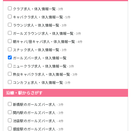
高田馬場駅
航空公園駅
クラブ求人・体入情報一覧
- 3件
新井薬師前駅
キャバクラ求人・体入情報一覧
- 5件
ラウンジ求人・体入情報一覧
JR根岸線
- 3件
ガールズラウンジ求人・体入情報一覧
- 3件
関内駅
横浜駅
朝キャバ/昼キャバ求人・体入情報一覧
- 4件
桜木町駅
大船駅
スナック求人・体入情報一覧
- 3件
西武池袋線
ガールズバー求人・体入情報一覧
ニュークラブ求人・体入情報一覧
- 3件
池袋駅
練馬駅
熟女キャバクラ求人・体入情報一覧
- 3件
所沢駅
ひばりヶ丘駅
コンカフェ求人・体入情報一覧
東久留米駅
秋津駅
- 3件
清瀬駅
桜台駅
沿線・駅からさがす
飯能駅
大泉学園駅
新橋駅のガールズバー求人
保谷駅
- 3件
石神井公園駅
西所沢駅
吾野駅
関内駅のガールズバー求人
- 3件
池袋駅のガールズバー求人
- 4件
JR横浜線
銀座駅のガールズバー求人
- 3件