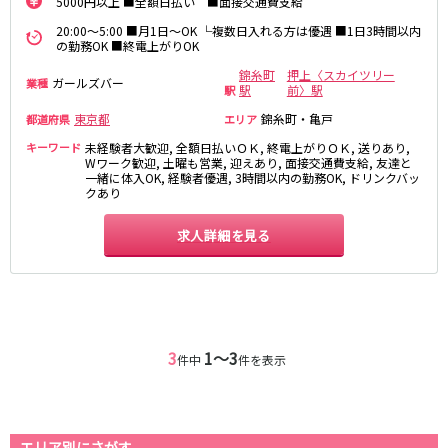
5000円以上 ■全額日払い ■面接交通費支給
新橋駅
池袋駅
春日部
南浦和
20:00～5:00 ■月1日～OK └複数日入れる方は優遇 ■1日3時間以内
上野駅
新宿駅
の勤務OK ■終電上がりOK
蕨
上尾
秋葉原駅
神田駅
飯能・狭山
深谷
錦糸町
押上〈スカイツリー
ガールズバー
業種
五反田駅
恵比寿駅
駅
前〉駅
駅
坂戸・東松山
渋谷駅
御徒町駅
東京都
錦糸町・亀戸
都道府県
エリア
品川駅
日暮里駅
千葉県
キーワード
未経験者大歓迎, 全額日払いＯＫ, 終電上がりＯＫ, 送りあり,
Wワーク歓迎, 土曜も営業, 迎えあり, 面接交通費支給, 友達と
駒込駅
大塚駅
一緒に体入OK, 経験者優遇, 3時間以内の勤務OK, ドリンクバッ
千葉
船橋
高田馬場駅
巣鴨駅
クあり
柏
市川・浦安
西日暮里駅
新大久保駅
市原・木更津・君津
松戸
求人詳細を見る
目黒駅
有楽町駅
成田・四街道・香取
津田沼
目白駅
原宿駅
八千代台・勝田台
東金・茂原・長生
東京メトロ丸ノ内線
栃木県
池袋駅
銀座駅
3
1〜3
件中
件を表示
宇都宮
小山
新宿駅
赤坂見附駅
荻窪駅
新宿三丁目駅
茨城県
新高円寺駅
南阿佐ケ谷駅
エリア別にさがす