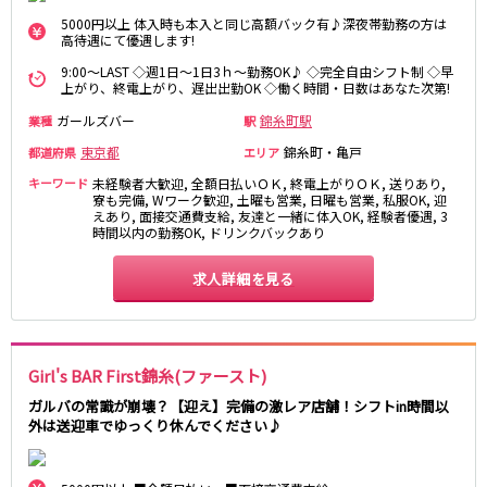
藤沢・鎌倉
相模原
四ツ谷駅
5000円以上 体入時も本入と同じ高額バック有♪深夜帯勤務の方は
厚木
横浜
高待遇にて優遇します!
大和
溝の口
JR中央線(快速)
9:00～LAST ◇週1日～1日3ｈ～勤務OK♪ ◇完全自由シフト制 ◇早
上がり、終電上がり、遅出出勤OK ◇働く時間・日数はあなた次第!
平塚
福富町・伊勢佐木町
新宿駅
立川駅
横須賀
上大岡・戸塚
ガールズバー
錦糸町駅
業種
駅
吉祥寺駅
神田駅
新横浜
武蔵小杉
東京都
錦糸町・亀戸
都道府県
エリア
八王子駅
中野駅
たまプラーザ・向ヶ丘遊園・鷺沼
元住吉・綱島
キーワード
未経験者大歓迎, 全額日払いＯＫ, 終電上がりＯＫ, 送りあり,
高円寺駅
荻窪駅
寮も完備, Wワーク歓迎, 土曜も営業, 日曜も営業, 私服OK, 迎
川崎中部
横浜東部
えあり, 面接交通費支給, 友達と一緒に体入OK, 経験者優遇, 3
阿佐ヶ谷駅
三鷹駅
川崎北部
茅ヶ崎
時間以内の勤務OK, ドリンクバックあり
国分寺駅
西荻窪駅
桜木町
横浜西部
武蔵境駅
水道橋駅
求人詳細を見る
小田原・湯河原
綾瀬・海老名・座間
武蔵小金井駅
東小金井駅
東中野駅
飯田橋駅
埼玉県
国立駅
豊田駅
Girl's BAR First錦糸(ファースト)
大宮
志木
西国分寺駅
高尾駅
南越谷
草加
ガルバの常識が崩壊？【迎え】完備の激レア店舗！シフトin時間以
四ツ谷駅
外は送迎車でゆっくり休んでください♪
川越
所沢
熊谷
川口
JR山手線
浦和・北浦和
久喜