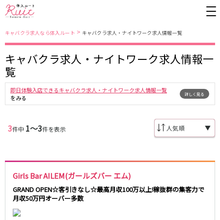
>
キャバクラ求人なら体入ルート
キャバクラ求人・ナイトワーク求人情報一覧
キャバクラ求人・ナイトワーク求人情報一
東京都
東京メトロ日比谷線
覧
上野
銀座駅
池袋
上野駅
即日体験入店できるキャバクラ求人・ナイトワーク求人情報一覧
詳しく見る
錦糸町・亀戸
秋葉原駅
新橋
北千住駅
をみる
吉祥寺
恵比寿駅
町田
六本木駅
赤羽
中目黒駅
銀座
日比谷駅
3
1〜3
▼
件中
件を表示
立川
広尾駅
歌舞伎町
三ノ輪駅
五反田
蒲田
都営大江戸線
ひばりヶ丘・久米川
神田
渋谷
北千住
Girls Bar AILEM(ガールズバー エム)
上野御徒町駅
六本木駅
八王子
練馬
練馬駅
門前仲町駅
GRAND OPEN☆客引きなし☆最高月収100万以上!稼抜群の集客力で
六本木
品川・大井町・大森
月収50万円オーバー多数
東新宿駅
両国駅
秋葉原
中野
東中野駅
飯田橋駅
恵比寿
葛西