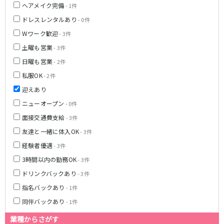
ヘアメイク完備
- 1件
都営浅草線
ドレスレンタルあり
- 0件
Wワーク歓迎
- 3件
新橋駅
五反田駅
土曜も営業
浅草駅
浅草橋駅
- 3件
日曜も営業
- 2件
東京メトロ銀座線
私服OK
- 2件
迎えあり
新橋駅
銀座駅
上野駅
上野広小路駅
ニューオープン
- 0件
神田駅
渋谷駅
面接交通費支給
- 3件
赤坂見附駅
浅草駅
友達と一緒に体入OK
- 3件
田原町駅
末広町駅
経験者優遇
- 3件
表参道駅
外苑前駅
3時間以内の勤務OK
- 3件
ドリンクバックあり
- 3件
西武新宿線
指名バックあり
- 1件
西武新宿駅
本川越駅
同伴バックあり
- 1件
所沢駅
東村山駅
業種からさがす
久米川駅
新所沢駅