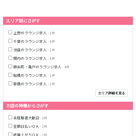
高田馬場駅
航空公園駅
新井薬師前駅
エリア別にさがす
JR根岸線
上野のラウンジ求人
- 2件
関内駅
横浜駅
千葉のラウンジ求人
- 4件
桜木町駅
大船駅
池袋のラウンジ求人
- 1件
関内のラウンジ求人
- 4件
西武池袋線
錦糸町・亀戸のラウンジ求人
- 4件
池袋駅
練馬駅
船橋のラウンジ求人
- 1件
所沢駅
ひばりヶ丘駅
新橋のラウンジ求人
- 2件
東久留米駅
秋津駅
エリア詳細を見る
清瀬駅
桜台駅
飯能駅
大泉学園駅
お店の特徴からさがす
保谷駅
石神井公園駅
西所沢駅
吾野駅
未経験者大歓迎
- 1件
全額日払いＯＫ
- 1件
JR横浜線
終電上がりＯＫ
- 1件