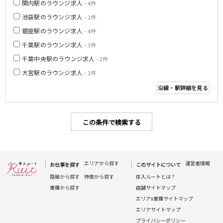
関内駅のラウンジ求人
- 4件
新宿駅
赤羽駅
池袋駅のラウンジ求人
- 1件
恵比寿駅
渋谷駅
銀座駅のラウンジ求人
- 4件
川越駅
十条駅
千葉駅のラウンジ求人
- 3件
北赤羽駅
板橋駅
千葉中央駅のラウンジ求人
- 2件
西武多摩湖線
大宮駅のラウンジ求人
- 1件
国分寺駅
八坂駅
沿線・駅詳細を見る
小田急小田原線
この条件で検索する
新宿駅
町田駅
本厚木駅
厚木駅
相模大野駅
下北沢駅
エリアから探す
運営者情報
お仕事を探す
このサイトについて
祖師ヶ谷大蔵駅
向ヶ丘遊園駅
路線から探す
特徴から探す
体入ルートとは？
登戸駅
成城学園前駅
業種から探す
店舗サイトマップ
経堂駅
小田急相模原駅
エリアx業種サイトマップ
小田原駅
豪徳寺駅
エリアサイトマップ
海老名駅
プライバシーポリシー