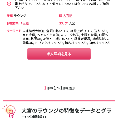
麻布十番駅
森下駅
電上がりOK ・送りあり ・働き方については何でもお気軽にご相談
赤坂
小岩・新小岩
下さい
勝どき駅
豊島園駅
自由が丘・学芸大学
三軒茶屋・二子玉川
ラウンジ
大宮駅
業種
駅
駒込・日暮里
成増・板橋
JR中央・総武線
埼玉県
大宮
都道府県
エリア
荻窪・阿佐ヶ谷
浅草・浅草橋・両国
キーワード
千葉駅
未経験者大歓迎, 全額日払いＯＫ, 終電上がりＯＫ, 送りあり,
錦糸町駅
下北沢・経堂
大塚・巣鴨
寮も完備, ヘアメイク完備, Wワーク歓迎, 土曜も営業, 日曜も
新宿駅
吉祥寺駅
営業, 私服OK, 友達と一緒に体入OK, 経験者優遇, 3時間以内の
東陽町・門前仲町
府中
勤務OK, ドリンクバックあり, 指名バックあり, 同伴バックあり
船橋駅
秋葉原駅
目黒・中目黒
拝島・小作
中野駅
本八幡駅
綾瀬・竹ノ塚・西新井
調布
求人詳細を見る
西船橋駅
津田沼駅
高円寺
国分寺
亀戸駅
小岩駅
亀有・金町
新宿
高円寺駅
荻窪駅
明大前・烏山
四谷・神楽坂
市川駅
阿佐ヶ谷駅
菊川・瑞江
高田馬場・大久保
三鷹駅
新小岩駅
守谷
大泉学園・石神井公園
1
1〜1
件中
件を表示
平井駅
稲毛駅
西麻布
両国駅
西荻窪駅
浅草橋駅
水道橋駅
神奈川県
大宮のラウンジの特徴をデータとグラ
東中野駅
飯田橋駅
関内
川崎
フで解説!!
下総中山駅
幕張本郷駅