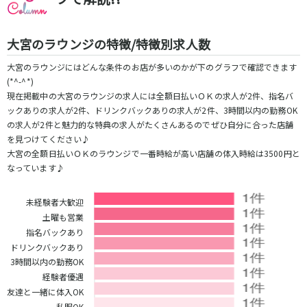
藤沢・鎌倉
相模原
四ツ谷駅
厚木
横浜
大宮のラウンジの特徴/特徴別求人数
大和
溝の口
JR中央線(快速)
平塚
福富町・伊勢佐木町
大宮のラウンジにはどんな条件のお店が多いのかが下のグラフで確認できます
新宿駅
立川駅
横須賀
上大岡・戸塚
(*^-^*)
吉祥寺駅
神田駅
新横浜
武蔵小杉
現在掲載中の大宮のラウンジの求人には全額日払いＯＫの求人が2件、指名バ
八王子駅
中野駅
たまプラーザ・向ヶ丘遊園・鷺沼
元住吉・綱島
ックありの求人が2件、ドリンクバックありの求人が2件、3時間以内の勤務OK
高円寺駅
荻窪駅
の求人が2件と魅力的な特典の求人がたくさんあるのでぜひ自分に合った店舗
川崎中部
横浜東部
を見つけてください♪
阿佐ヶ谷駅
三鷹駅
川崎北部
茅ヶ崎
大宮の全額日払いＯＫのラウンジで一番時給が高い店舗の体入時給は3500円と
国分寺駅
西荻窪駅
桜木町
横浜西部
なっています♪
武蔵境駅
水道橋駅
小田原・湯河原
綾瀬・海老名・座間
武蔵小金井駅
東小金井駅
未経験者大歓迎
東中野駅
飯田橋駅
埼玉県
土曜も営業
国立駅
豊田駅
指名バックあり
大宮
志木
西国分寺駅
高尾駅
ドリンクバックあり
南越谷
草加
四ツ谷駅
3時間以内の勤務OK
川越
所沢
経験者優遇
熊谷
川口
JR山手線
友達と一緒に体入OK
浦和・北浦和
久喜
私服OK