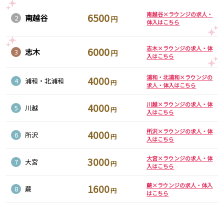
南越谷×ラウンジの求人・
6500
都営浅草線
南越谷
2
円
体入はこちら
新橋駅
五反田駅
浅草駅
浅草橋駅
志木×ラウンジの求人・体
6000
志木
3
円
入はこちら
東京メトロ銀座線
浦和・北浦和×ラウンジの
4000
4
浦和・北浦和
円
求人・体入はこちら
新橋駅
銀座駅
上野駅
上野広小路駅
川越×ラウンジの求人・体
4000
5
川越
円
入はこちら
神田駅
渋谷駅
赤坂見附駅
浅草駅
所沢×ラウンジの求人・体
4000
6
所沢
円
入はこちら
田原町駅
末広町駅
表参道駅
外苑前駅
大宮×ラウンジの求人・体
3000
7
大宮
円
入はこちら
西武新宿線
蕨×ラウンジの求人・体入
1600
8
蕨
円
はこちら
西武新宿駅
本川越駅
所沢駅
東村山駅
久米川駅
新所沢駅