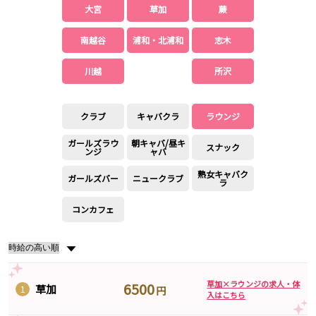
土浦
淡路町駅
水戸
四ツ谷駅
大宮
草加
蕨
つくば
四谷三丁目駅
取手
茨城県南
日立
南越谷
浦和・北浦和
志木
JR京浜東北線
神栖・鹿嶋
勝田
北茨城
川越
所沢
新橋駅
関内駅
上野駅
大宮駅
群馬県
川崎駅
赤羽駅
クラブ
キャバクラ
ラウンジ
高崎
前橋・伊勢崎
横浜駅
蒲田駅
ガールズラウ
朝キャバ/昼キ
館林
太田
秋葉原駅
神田駅
スナック
ンジ
ャバ
桐生
渋川
桜木町駅
御徒町駅
熟女キャバク
ガールズバー
ニュークラブ
蕨駅
南浦和駅
ラ
浦和駅
大船駅
コンカフェ
0
選択した内容で設定
該当求人
川口駅
件
日暮里駅
品川駅
北浦和駅
▼
西川口駅
大井町駅
大森駅
東十条駅
草加×ラウンジの求人・体
6500
草加
1
鶴見駅
王子駅
円
入はこちら
西日暮里駅
さいたま新都心駅