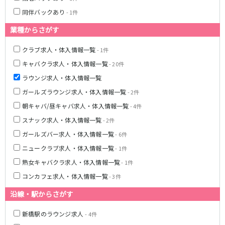
松原駅
同伴バックあり
- 1件
業種からさがす
JR南武線
立川駅
川崎駅
クラブ求人・体入情報一覧
- 1件
武蔵溝ノ口駅
武蔵小杉駅
キャバクラ求人・体入情報一覧
- 20件
府中本町駅
武蔵新城駅
ラウンジ求人・体入情報一覧
登戸駅
稲田堤駅
ガールズラウンジ求人・体入情報一覧
- 2件
朝キャバ/昼キャバ求人・体入情報一覧
- 4件
JR横須賀線
スナック求人・体入情報一覧
- 2件
新橋駅
横浜駅
ガールズバー求人・体入情報一覧
- 6件
品川駅
大船駅
ニュークラブ求人・体入情報一覧
- 1件
戸塚駅
東戸塚駅
熟女キャバクラ求人・体入情報一覧
- 1件
久里浜駅
横須賀駅
コンカフェ求人・体入情報一覧
- 3件
鎌倉駅
沿線・駅からさがす
JR埼京線
新橋駅のラウンジ求人
- 4件
池袋駅
大宮駅