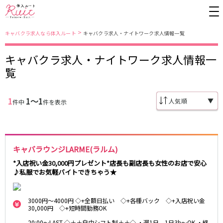
>
キャバクラ求人なら体入ルート
キャバクラ求人・ナイトワーク求人情報一覧
キャバクラ求人・ナイトワーク求人情報一
東京都
東京メトロ日比谷線
覧
上野
銀座駅
池袋
上野駅
錦糸町・亀戸
秋葉原駅
新橋
北千住駅
1
1〜1
▼
件中
件を表示
吉祥寺
恵比寿駅
町田
六本木駅
赤羽
中目黒駅
銀座
日比谷駅
立川
広尾駅
歌舞伎町
三ノ輪駅
五反田
蒲田
キャバラウンジLARME(ラルム)
都営大江戸線
ひばりヶ丘・久米川
神田
*入店祝い金30,000円プレゼント*店長も副店長も女性のお店で安心
♪私服でお気軽バイトできちゃう★
渋谷
北千住
上野御徒町駅
六本木駅
八王子
練馬
練馬駅
門前仲町駅
六本木
品川・大井町・大森
3000円～4000円 ◇+全額日払い ◇+各種バック ◇+入店祝い金
東新宿駅
両国駅
30,000円 ◇+短時間勤務OK
秋葉原
中野
東中野駅
飯田橋駅
20:00～LAST ◇＋＋自由シフト制＋＋◇ ・週1日、1日3h～OK ・終
恵比寿
葛西