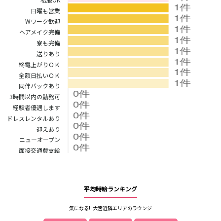
新橋駅
池袋駅
春日部
南浦和
日曜も営業
上野駅
新宿駅
Wワーク歓迎
蕨
上尾
秋葉原駅
神田駅
ヘアメイク完備
飯能・狭山
深谷
寮も完備
五反田駅
恵比寿駅
坂戸・東松山
送りあり
渋谷駅
御徒町駅
終電上がりＯＫ
品川駅
日暮里駅
千葉県
全額日払いＯＫ
駒込駅
大塚駅
同伴バックあり
千葉
船橋
高田馬場駅
巣鴨駅
3時間以内の勤務可
柏
市川・浦安
西日暮里駅
新大久保駅
経験者優遇します
市原・木更津・君津
松戸
目黒駅
有楽町駅
ドレスレンタルあり
成田・四街道・香取
津田沼
迎えあり
目白駅
原宿駅
八千代台・勝田台
東金・茂原・長生
ニューオープン
面接交通費支給
東京メトロ丸ノ内線
栃木県
池袋駅
銀座駅
宇都宮
小山
新宿駅
赤坂見附駅
平均時給ランキング
荻窪駅
新宿三丁目駅
茨城県
新高円寺駅
気になる!! 大宮近隣エリアのラウンジ
南阿佐ケ谷駅