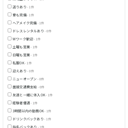
町田駅
八王子駅
送りあり
- 1件
相模原駅
橋本駅
寮も完備
- 1件
新横浜駅
淵野辺駅
ヘアメイク完備
- 1件
矢部駅
成瀬駅
ドレスレンタルあり
- 0件
古淵駅
菊名駅
Wワーク歓迎
- 1件
土曜も営業
- 1件
東急田園都市線
日曜も営業
- 1件
渋谷駅
溝の口駅
私服OK
- 1件
三軒茶屋駅
鷺沼駅
迎えあり
- 0件
たまプラーザ駅
あざみ野駅
ニューオープン
- 0件
藤が丘駅
用賀駅
二子玉川駅
中央林間駅
面接交通費支給
- 0件
宮前平駅
桜新町駅
友達と一緒に体入OK
- 1件
経験者優遇
- 1件
東急世田谷線
3時間以内の勤務OK
- 1件
三軒茶屋駅
西太子堂駅
ドリンクバックあり
- 1件
下高井戸駅
宮の坂駅
指名バックあり
- 1件