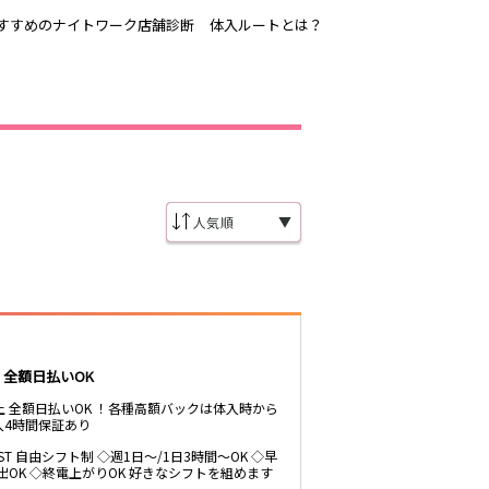
すすめのナイトワーク店舗診断
体入ルートとは？
吉祥寺
恵比寿駅
歌舞伎町
三ノ輪駅
渋谷
▼
東新宿駅
品川・大井町・
森下駅
大森
赤坂
成増・板橋
船橋駅
津田沼駅
東陽町・門前仲
！全額日払いOK
町
市川駅
・
調布
以上 全額日払いOK ！各種高額バックは体入時から
稲毛駅
入4時間保証あり
東中野駅
明大前・烏山
LAST 自由シフト制 ◇週1日～/1日3時間～OK ◇早
遅出OK ◇終電上がりOK 好きなシフトを組めます
大泉学園・石神