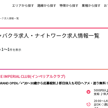
エリアから探す
路線から探す
特徴から探す
業種から探す
お
ーク求人情報一覧
上野
銀座駅
池袋
上野駅
錦糸町・亀戸
秋葉原駅
新橋
北千住駅
ャバクラ求人・ナイトワーク求人情報一覧
町田
六本木駅
赤羽
中目黒駅
銀座
日比谷駅
立川
広尾駅
五反田
蒲田
ひばりヶ丘・久
神田
米川
1〜1
中
件を表示
上野御徒町駅
六本木駅
練馬駅
門前仲町駅
北千住
八王子
練馬
六本木
両国駅
東中野駅
飯田橋駅
麻布十番駅
勝どき駅
豊島園駅
秋葉原
中野
恵比寿
葛西
小岩・新小岩
自由が丘・学芸
三軒茶屋・二子
駒込・日暮里
千葉駅
錦糸町駅
新宿駅
吉祥寺駅
大学
玉川
HE IMPERIAL CLUB(インペリアルクラブ)
秋葉原駅
中野駅
本八幡駅
西船橋駅
荻窪・阿佐ヶ谷
浅草・浅草橋・
下北沢・経堂
大塚・巣鴨
GRAND OPEN／+*20～30歳から応募殺到♪即日体入も可◎ヘアメ・送り無料
両国
亀戸駅
小岩駅
高円寺駅
荻窪駅
府中
目黒・中目黒
拝島・小作
綾瀬・竹ノ塚
5000円
阿佐ヶ谷駅
三鷹駅
新小岩駅
平井駅
西新井
支給 ♪体
両国駅
西荻窪駅
浅草橋駅
水道橋駅
高円寺
国分寺
亀有・金町
新宿
20:00～
飯田橋駅
下総中山駅
幕張本郷駅
四ツ谷駅
出OK ◇
四谷・神楽坂
菊川・瑞江
高田馬場・大久
守谷
よ!!