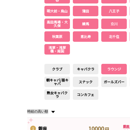
渋谷駅
川越駅
十条駅
北赤羽駅
明大前・烏山
蒲田
八王子
国分寺駅
八坂駅
高田馬場・大
練馬
立川
久保
新宿駅
町田駅
本厚木駅
厚木駅
下北沢駅
祖師ヶ谷大蔵駅
秋葉原
向ヶ丘遊園駅
恵比寿
登戸駅
北千住
経堂駅
小田急相模原駅
小田原駅
豪徳寺駅
浅草・浅草
橋・両国
新橋駅
川崎駅
横浜駅
藤沢駅
大船駅
品川駅
大磯駅
戸塚駅
クラブ
キャバクラ
ラウンジ
辻堂駅
小田原駅
朝キャバ/昼キ
スナック
ガールズバー
ャバ
横浜駅
渋谷駅
武蔵小杉駅
中目黒駅
代官山駅
新丸子駅
熟女キャバク
学芸大学駅
綱島駅
コンカフェ
ラ
元住吉駅
日吉駅
菊名駅
▼
武蔵小杉駅
新丸子駅
目黒駅
武蔵小山駅
銀座
10000
上野駅
柏駅
北千住駅
松戸駅
銀座
1
円