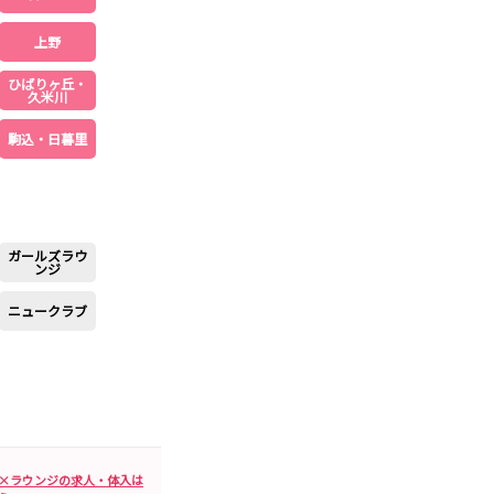
板橋駅
上野
ひばりヶ丘・
久米川
相模大野駅
駒込・日暮里
成城学園前駅
海老名駅
平塚駅
茅ヶ崎駅
ガールズラウ
ンジ
ニュークラブ
自由が丘駅
祐天寺駅
日吉駅
×ラウンジの求人・体入は
綾瀬駅