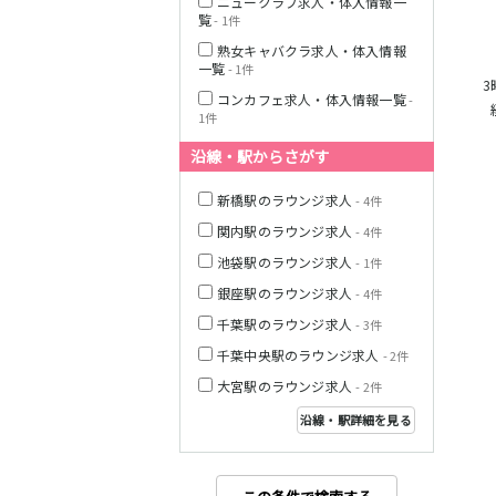
ニュークラブ求人・体入情報一
覧
- 1件
熟女キャバクラ求人・体入情報
一覧
- 1件
JR横浜線
3
コンカフェ求人・体入情報一覧
-
1件
沿線・駅からさがす
東急田園都市線
新橋駅のラウンジ求人
- 4件
関内駅のラウンジ求人
- 4件
池袋駅のラウンジ求人
- 1件
東急世田谷線
銀座駅のラウンジ求人
- 4件
JR南武線
千葉駅のラウンジ求人
- 3件
千葉中央駅のラウンジ求人
- 2件
大宮駅のラウンジ求人
- 2件
JR横須賀線
沿線・駅詳細を見る
JR埼京線