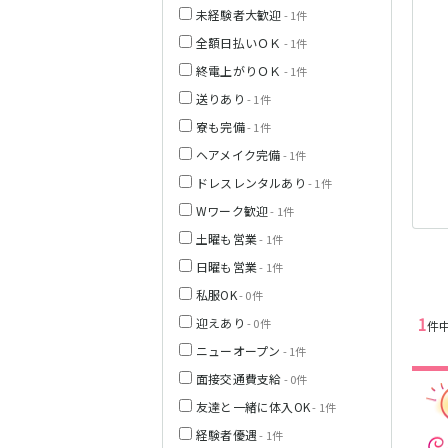
未経験者大歓迎
- 1件
JR中央線(快速)
全額日払いＯＫ
- 1件
終電上がりＯＫ
- 1件
神奈川県
送りあり
- 1件
寮も完備
- 1件
ヘアメイク完備
- 1件
JR山手線
ドレスレンタルあり
- 1件
Wワーク歓迎
- 1件
土曜も営業
- 1件
日曜も営業
- 1件
埼玉県
私服OK
- 0件
1
東京メトロ丸ノ
迎えあり
- 0件
件
内線
ニューオープン
- 1件
面接交通費支給
- 0件
千葉県
友達と一緒に体入OK
- 1件
JR京浜東北線
経験者優遇
- 1件