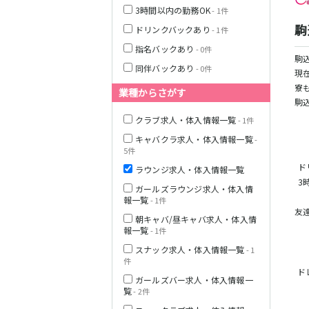
3時間以内の勤務OK
- 1件
駒
ドリンクバックあり
- 1件
栃木県
指名バックあり
- 0件
駒
同伴バックあり
- 0件
茨城県
現
寮
業種からさがす
駒
都営浅草線
クラブ求人・体入情報一覧
群馬県
- 1件
キャバクラ求人・体入情報一覧
-
東京メトロ銀座
5件
線
ド
ラウンジ求人・体入情報一覧
3
ガールズラウンジ求人・体入情
報一覧
- 1件
西武新宿線
友
朝キャバ/昼キャバ求人・体入情
報一覧
- 1件
スナック求人・体入情報一覧
- 1
JR根岸線
件
ド
ガールズバー求人・体入情報一
西武池袋線
覧
- 2件