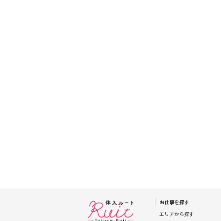
JR武蔵野線
東京メトロ東西
線
JR湘南新宿ライ
ン
東急多摩川線
西武国分寺線
お仕事を探す
新京成電鉄線
エリアから探す