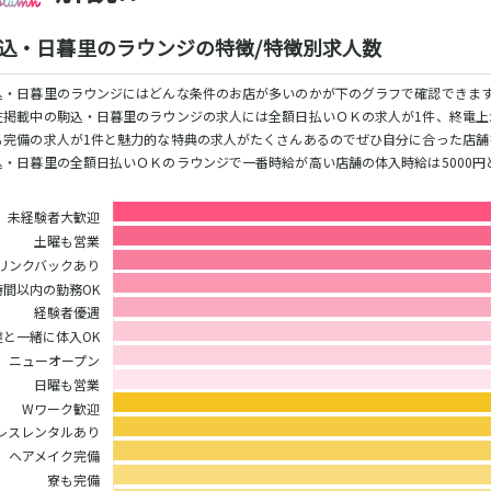
香取
台
桜木町駅
御徒町駅
蕨駅
南浦和駅
込・日暮里のラウンジの特徴/特徴別求人数
大船駅
川口駅
日暮里駅
品川駅
宇都宮
小山
西川口駅
大井町駅
大森駅
東十条駅
込・日暮里のラウンジにはどんな条件のお店が多いのかが下のグラフで確認できます(*^
王子駅
西日暮里駅
さいたま新都心
土浦
水戸
つくば
取手
在掲載中の駒込・日暮里のラウンジの求人には全額日払いＯＫの求人が1件、終電上
駅
も完備の求人が1件と魅力的な特典の求人がたくさんあるのでぜひ自分に合った店舗
日立
神栖・鹿嶋
勝田
北茨城
込・日暮里の全額日払いＯＫのラウンジで一番時給が高い店舗の体入時給は5000円
新橋駅
五反田駅
浅草駅
浅草橋駅
高崎
前橋・伊勢崎
館林
太田
未経験者大歓迎
渋川
新橋駅
銀座駅
上野駅
上野広小路駅
土曜も営業
渋谷駅
赤坂見附駅
浅草駅
田原町駅
リンクバックあり
表参道駅
外苑前駅
時間以内の勤務OK
0
選択した内容で設定
該当求人
件
経験者優遇
西武新宿駅
本川越駅
所沢駅
東村山駅
達と一緒に体入OK
新所沢駅
高田馬場駅
航空公園駅
新井薬師前駅
ニューオープン
日曜も営業
Wワーク歓迎
関内駅
横浜駅
桜木町駅
大船駅
レスレンタルあり
ヘアメイク完備
池袋駅
練馬駅
所沢駅
ひばりヶ丘駅
寮も完備
秋津駅
清瀬駅
桜台駅
飯能駅