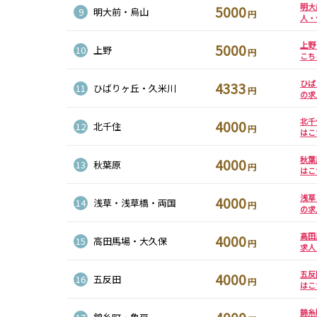
吉祥寺駅
渋谷駅
神泉駅
下北沢駅
明大
5000
9
明大前・烏山
円
明大前駅
池ノ上駅
人・
上野
5000
10
上野
八王子駅
東飯能駅
円
こち
ひば
4333
11
ひばりヶ丘・久米川
大宮駅
船橋駅
柏駅
円
春日部駅
の求
北千
4000
大和駅
藤沢駅
相模大野駅
湘南台駅
12
北千住
円
はこ
中央林間駅
本鵠沼駅
南林間駅
秋葉
4000
13
秋葉原
円
はこ
千葉中央駅
京成千葉駅
京成津田沼駅
京成稲毛駅
浅草
4000
14
浅草・浅草橋・両国
円
北千住駅
新越谷駅
草加駅
獨協大学前駅
の求
春日部駅
押上〈スカイツ
谷塚駅
竹ノ塚駅
高田
リー前〉駅
4000
15
高田馬場・大久保
円
求人
久喜駅
新伊勢崎駅
西新井駅
太田駅
羽生駅
せんげん台駅
大袋駅
加須駅
五反
4000
16
五反田
円
はこ
南羽生駅
蒲生駅
茂林寺前駅
牛田駅
五反野駅
小菅駅
錦糸