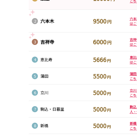
こち
日暮里駅
南柏駅
取手駅
金町駅
新松戸駅
亀有駅
馬橋駅
六本
9500
六本木
2
円
はこ
北千住駅
赤坂駅
湯島駅
綾瀬駅
西日暮里駅
表参道駅
乃木坂駅
吉祥
6000
吉祥寺
3
円
はこ
本八幡駅
住吉駅
新宿三丁目駅
岩本町駅
森下駅
瑞江駅
一之江駅
船堀駅
恵比
5666
4
恵比寿
円
はこ
秋葉原駅
北千住駅
つくば駅
研究学園駅
蒲田
5500
5
蒲田
円
守谷駅
三郷中央駅
八潮駅
こち
立川
5000
6
立川
自由が丘駅
大井町駅
二子玉川駅
旗の台駅
円
こち
駒込
京急川崎駅
横浜駅
京急蒲田駅
横須賀中央駅
5000
7
駒込・日暮里
円
人・
汐入駅
日ノ出町駅
京急鶴見駅
上大岡駅
平和島駅
新橋
5000
8
新橋
円
こち