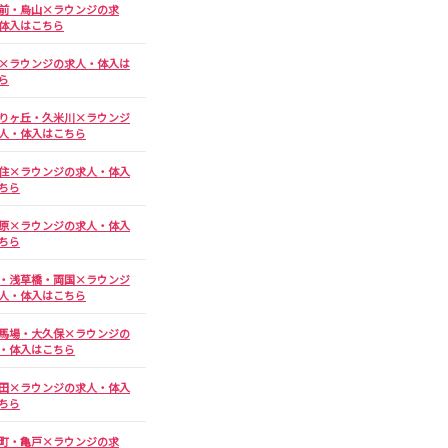
井の頭公園駅
前・烏山×ラウンジの求
体入はこちら
×ラウンジの求人・体入は
ら
りヶ丘・久米川×ラウンジ
人・体入はこちら
住×ラウンジの求人・体入
鶴間駅
ちら
原×ラウンジの求人・体入
ちら
京成幕張本郷駅
・浅草橋・両国×ラウンジ
館林駅
人・体入はこちら
浅草駅
馬場・大久保×ラウンジの
・体入はこちら
伊勢崎駅
花崎駅
田×ラウンジの求人・体入
ちら
越谷駅
町・亀戸×ラウンジの求