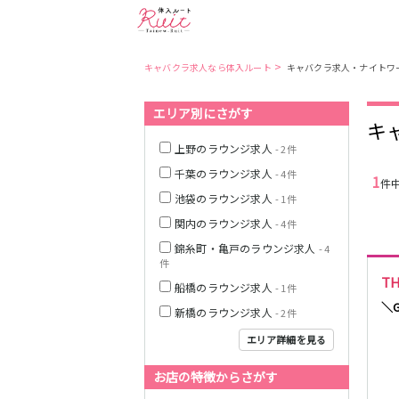
>
キャバクラ求人なら体入ルート
キャバクラ求人・ナイトワ
エリア別にさがす
東京都
東京メトロ日比
キ
谷線
上野のラウンジ求人
- 2件
千葉のラウンジ求人
- 4件
1
件
都営大江戸線
池袋のラウンジ求人
- 1件
関内のラウンジ求人
- 4件
錦糸町・亀戸のラウンジ求人
- 4
件
JR中央・総武線
T
船橋のラウンジ求人
- 1件
＼
新橋のラウンジ求人
- 2件
エリア詳細を見る
お店の特徴からさがす