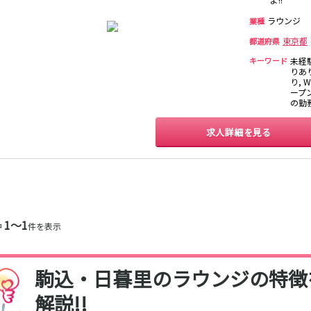
保
西麻布
新宿駅
立川駅
吉祥寺駅
神田駅
ラウンジ
業種
中野駅
高円寺駅
荻窪駅
阿佐ヶ谷駅
東京都
都道府県
関内
川崎
藤沢・鎌倉
相模原
国分寺駅
西荻窪駅
武蔵境駅
水道橋駅
キーワード
未経
横浜
大和
溝の口
平塚
東小金井駅
東中野駅
飯田橋駅
国立駅
りあ
り, 
西国分寺駅
高尾駅
四ツ谷駅
ープン
横須賀
上大岡・戸塚
新横浜
武蔵小杉
の勤
新橋駅
池袋駅
上野駅
新宿駅
求人詳細を見る
元住吉・綱島
川崎中部
横浜東部
川崎北部
神田駅
五反田駅
恵比寿駅
渋谷駅
桜木町
横浜西部
小田原・湯河原
綾瀬・海老名
品川駅
日暮里駅
駒込駅
大塚駅
座間
巣鴨駅
西日暮里駅
新大久保駅
目黒駅
目白駅
原宿駅
大宮
志木
南越谷
草加
所沢
熊谷
川口
浦和・北浦和
1〜1
池袋駅
銀座駅
新宿駅
赤坂見附駅
中
件を表示
春日部
南浦和
蕨
上尾
新宿三丁目駅
新高円寺駅
南阿佐ケ谷駅
淡路町駅
深谷
坂戸・東松山
四谷三丁目駅
駒込・日暮里のラウンジの特徴
千葉
船橋
柏
市川・浦安
新橋駅
関内駅
上野駅
大宮駅
解説!!
松戸
成田・四街道・
津田沼
八千代台・勝
赤羽駅
横浜駅
蒲田駅
秋葉原駅