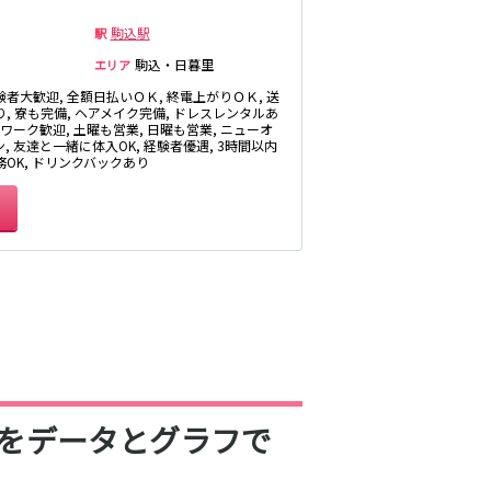
井公園
八王子駅
駒込駅
駅
三鷹駅
駒込・日暮里
エリア
厚木
武蔵小金井駅
験者大歓迎, 全額日払いＯＫ, 終電上がりＯＫ, 送
福富町・伊勢佐
り, 寮も完備, ヘアメイク完備, ドレスレンタルあ
豊田駅
木町
Wワーク歓迎, 土曜も営業, 日曜も営業, ニューオ
, 友達と一緒に体入OK, 経験者優遇, 3時間以内
たまプラーザ・
務OK, ドリンクバックあり
向ヶ丘遊園・鷺
沼
秋葉原駅
茅ヶ崎
御徒町駅
・
高田馬場駅
有楽町駅
川越
久喜
荻窪駅
飯能・狭山
四ツ谷駅
をデータとグラフで
市原・木更津・
君津
川崎駅
田
東金・茂原・長
神田駅