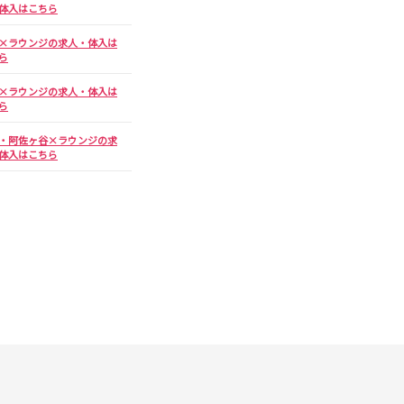
体入はこちら
府中本町駅
×ラウンジの求人・体入は
新三郷駅
ら
×ラウンジの求人・体入は
ら
西葛西駅
・阿佐ヶ谷×ラウンジの求
飯田橋駅
体入はこちら
恵比寿駅
戸塚駅
五香駅