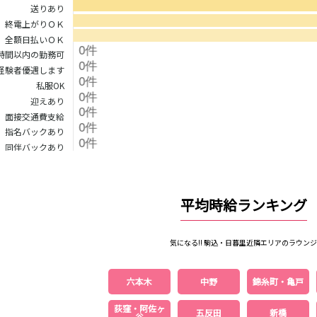
送りあり
保谷駅
石神井公園駅
西所沢駅
吾野駅
終電上がりＯＫ
全額日払いＯＫ
町田駅
八王子駅
相模原駅
橋本駅
時間以内の勤務可
淵野辺駅
矢部駅
成瀬駅
古淵駅
経験者優遇します
私服OK
渋谷駅
溝の口駅
三軒茶屋駅
鷺沼駅
迎えあり
面接交通費支給
あざみ野駅
藤が丘駅
用賀駅
二子玉川駅
指名バックあり
宮前平駅
桜新町駅
同伴バックあり
三軒茶屋駅
西太子堂駅
下高井戸駅
宮の坂駅
平均時給ランキング
立川駅
川崎駅
武蔵溝ノ口駅
武蔵小杉駅
武蔵新城駅
登戸駅
稲田堤駅
気になる!! 駒込・日暮里近隣エリアのラウンジ
新橋駅
横浜駅
品川駅
大船駅
東戸塚駅
久里浜駅
横須賀駅
鎌倉駅
六本木
中野
錦糸町・亀戸
池袋駅
大宮駅
新宿駅
赤羽駅
荻窪・阿佐ヶ
五反田
新橋
谷