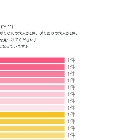
生
浦和駅
北浦和駅
鶴見駅
-^*)
茨城県南
がりＯＫの求人が1件、送りありの求人が1件、
を見つけてください♪
となっています♪
桐生
神田駅
末広町駅
久米川駅
東久留米駅
大泉学園駅