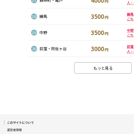
4000
17
錦糸町・亀戸
円
人・
南越谷駅
西船橋駅
南浦和駅
北朝霞駅
練馬
3500
18
練馬
新秋津駅
新八柱駅
新松戸駅
円
東所沢駅
こち
吉川駅
三郷駅
越谷レイクタウ
ン駅
中野
3500
19
中野
円
こち
中野駅
西船橋駅
浦安駅
葛西駅
荻窪
3000
20
荻窪・阿佐ヶ谷
円
門前仲町駅
南行徳駅
高田馬場駅
日本橋駅
人・
神楽坂駅
東陽町駅
もっと見る
池袋駅
大宮駅
赤羽駅
横浜駅
渋谷駅
武蔵小杉駅
浦和駅
大船駅
東戸塚駅
蒲田駅
東村山駅
国分寺駅
このサイトについて
松戸駅
新津田沼駅
八柱駅
京成津田沼駅
運営者情報