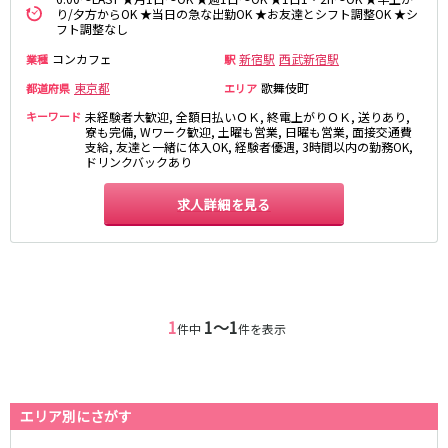
麻布十番駅
森下駅
り/夕方からOK ★当日の急な出勤OK ★お友達とシフト調整OK ★シ
赤坂
小岩・新小岩
フト調整なし
勝どき駅
豊島園駅
自由が丘・学芸大学
三軒茶屋・二子玉川
コンカフェ
新宿駅
西武新宿駅
業種
駅
駒込・日暮里
成増・板橋
JR中央・総武線
東京都
歌舞伎町
都道府県
エリア
荻窪・阿佐ヶ谷
浅草・浅草橋・両国
キーワード
千葉駅
未経験者大歓迎, 全額日払いＯＫ, 終電上がりＯＫ, 送りあり,
錦糸町駅
下北沢・経堂
大塚・巣鴨
寮も完備, Wワーク歓迎, 土曜も営業, 日曜も営業, 面接交通費
新宿駅
吉祥寺駅
支給, 友達と一緒に体入OK, 経験者優遇, 3時間以内の勤務OK,
東陽町・門前仲町
府中
ドリンクバックあり
船橋駅
秋葉原駅
目黒・中目黒
拝島・小作
中野駅
本八幡駅
綾瀬・竹ノ塚・西新井
調布
求人詳細を見る
西船橋駅
津田沼駅
高円寺
国分寺
亀戸駅
小岩駅
亀有・金町
新宿
高円寺駅
荻窪駅
明大前・烏山
四谷・神楽坂
市川駅
阿佐ヶ谷駅
菊川・瑞江
高田馬場・大久保
三鷹駅
新小岩駅
守谷
1
1〜1
大泉学園・石神井公園
件中
件を表示
平井駅
稲毛駅
西麻布
両国駅
西荻窪駅
浅草橋駅
水道橋駅
神奈川県
エリア別にさがす
東中野駅
飯田橋駅
関内
川崎
下総中山駅
幕張本郷駅