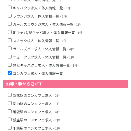
土浦
淡路町駅
水戸
四ツ谷駅
つくば
四谷三丁目駅
取手
キャバクラ求人・体入情報一覧
- 1件
茨城県南
日立
ラウンジ求人・体入情報一覧
- 1件
JR京浜東北線
神栖・鹿嶋
勝田
ガールズラウンジ求人・体入情報一覧
- 1件
北茨城
新橋駅
関内駅
朝キャバ/昼キャバ求人・体入情報一覧
- 1件
上野駅
大宮駅
スナック求人・体入情報一覧
- 1件
群馬県
川崎駅
赤羽駅
ガールズバー求人・体入情報一覧
- 4件
高崎
前橋・伊勢崎
横浜駅
蒲田駅
ニュークラブ求人・体入情報一覧
- 1件
館林
太田
秋葉原駅
神田駅
熟女キャバクラ求人・体入情報一覧
- 1件
桐生
渋川
桜木町駅
御徒町駅
コンカフェ求人・体入情報一覧
蕨駅
南浦和駅
浦和駅
大船駅
沿線・駅からさがす
0
選択した内容で設定
該当求人
川口駅
件
日暮里駅
新橋駅のコンカフェ求人
- 2件
品川駅
北浦和駅
関内駅のコンカフェ求人
- 1件
西川口駅
大井町駅
池袋駅のコンカフェ求人
- 4件
大森駅
東十条駅
鶴見駅
王子駅
銀座駅のコンカフェ求人
- 2件
西日暮里駅
さいたま新都心駅
千葉駅のコンカフェ求人
- 1件