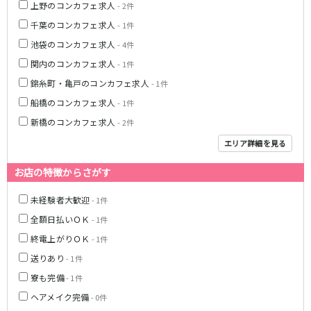
上野のコンカフェ求人
- 2件
藤沢・鎌倉
相模原
四ツ谷駅
厚木
横浜
千葉のコンカフェ求人
- 1件
大和
溝の口
池袋のコンカフェ求人
- 4件
JR中央線(快速)
平塚
福富町・伊勢佐木町
関内のコンカフェ求人
- 1件
新宿駅
立川駅
横須賀
上大岡・戸塚
錦糸町・亀戸のコンカフェ求人
- 1件
吉祥寺駅
神田駅
新横浜
武蔵小杉
船橋のコンカフェ求人
- 1件
八王子駅
中野駅
たまプラーザ・向ヶ丘遊園・鷺沼
元住吉・綱島
新橋のコンカフェ求人
- 2件
高円寺駅
荻窪駅
川崎中部
横浜東部
阿佐ヶ谷駅
三鷹駅
エリア詳細を見る
川崎北部
茅ヶ崎
国分寺駅
西荻窪駅
桜木町
横浜西部
お店の特徴からさがす
武蔵境駅
水道橋駅
小田原・湯河原
綾瀬・海老名・座間
武蔵小金井駅
東小金井駅
未経験者大歓迎
- 1件
東中野駅
飯田橋駅
埼玉県
全額日払いＯＫ
- 1件
国立駅
豊田駅
終電上がりＯＫ
大宮
志木
- 1件
西国分寺駅
高尾駅
南越谷
草加
送りあり
- 1件
四ツ谷駅
川越
所沢
寮も完備
- 1件
熊谷
川口
JR山手線
ヘアメイク完備
- 0件
浦和・北浦和
久喜