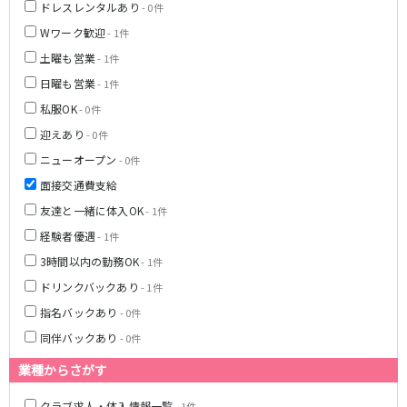
ドレスレンタルあり
- 0件
新橋駅
池袋駅
春日部
南浦和
Wワーク歓迎
- 1件
上野駅
新宿駅
蕨
上尾
土曜も営業
秋葉原駅
神田駅
- 1件
飯能・狭山
深谷
五反田駅
恵比寿駅
日曜も営業
- 1件
坂戸・東松山
渋谷駅
御徒町駅
私服OK
- 0件
品川駅
日暮里駅
千葉県
迎えあり
- 0件
駒込駅
大塚駅
ニューオープン
- 0件
千葉
船橋
高田馬場駅
巣鴨駅
面接交通費支給
柏
市川・浦安
西日暮里駅
新大久保駅
市原・木更津・君津
松戸
友達と一緒に体入OK
- 1件
目黒駅
有楽町駅
成田・四街道・香取
津田沼
経験者優遇
- 1件
目白駅
原宿駅
八千代台・勝田台
東金・茂原・長生
3時間以内の勤務OK
- 1件
東京メトロ丸ノ内線
ドリンクバックあり
- 1件
栃木県
指名バックあり
- 0件
池袋駅
銀座駅
宇都宮
小山
同伴バックあり
新宿駅
- 0件
赤坂見附駅
荻窪駅
新宿三丁目駅
業種からさがす
茨城県
新高円寺駅
南阿佐ケ谷駅
クラブ求人・体入情報一覧
- 1件