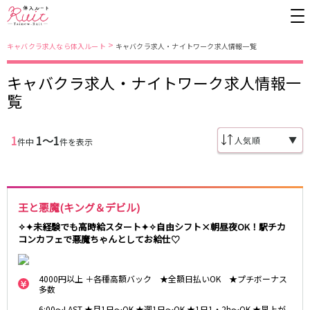
>
キャバクラ求人なら体入ルート
キャバクラ求人・ナイトワーク求人情報一覧
キャバクラ求人・ナイトワーク求人情報一
東京都
東京メトロ日比谷線
覧
上野
銀座駅
池袋
上野駅
錦糸町・亀戸
秋葉原駅
新橋
北千住駅
1
1〜1
▼
件中
件を表示
吉祥寺
恵比寿駅
町田
六本木駅
赤羽
中目黒駅
銀座
日比谷駅
立川
広尾駅
歌舞伎町
三ノ輪駅
五反田
蒲田
王と悪魔(キング＆デビル)
都営大江戸線
ひばりヶ丘・久米川
神田
✧✦未経験でも高時給スタート✦✧自由シフト×朝昼夜OK！駅チカ
コンカフェで悪魔ちゃんとしてお給仕♡
渋谷
北千住
上野御徒町駅
六本木駅
八王子
練馬
練馬駅
門前仲町駅
六本木
品川・大井町・大森
4000円以上 ＋各種高額バック ★全額日払いOK ★プチボーナス
東新宿駅
両国駅
多数
秋葉原
中野
東中野駅
飯田橋駅
6:00～LAST ★月1日～OK ★週1日～OK ★1日1・2h～OK ★早上が
恵比寿
葛西