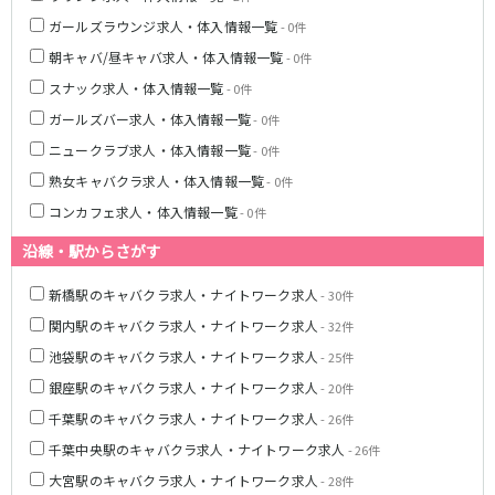
町田駅
八王子駅
ガールズラウンジ求人・体入情報一覧
- 0件
相模原駅
橋本駅
朝キャバ/昼キャバ求人・体入情報一覧
- 0件
新横浜駅
淵野辺駅
スナック求人・体入情報一覧
- 0件
矢部駅
成瀬駅
ガールズバー求人・体入情報一覧
- 0件
古淵駅
菊名駅
ニュークラブ求人・体入情報一覧
- 0件
熟女キャバクラ求人・体入情報一覧
- 0件
東急田園都市線
コンカフェ求人・体入情報一覧
- 0件
渋谷駅
溝の口駅
沿線・駅からさがす
三軒茶屋駅
鷺沼駅
たまプラーザ駅
あざみ野駅
新橋駅のキャバクラ求人・ナイトワーク求人
- 30件
藤が丘駅
用賀駅
関内駅のキャバクラ求人・ナイトワーク求人
- 32件
二子玉川駅
中央林間駅
池袋駅のキャバクラ求人・ナイトワーク求人
- 25件
宮前平駅
桜新町駅
銀座駅のキャバクラ求人・ナイトワーク求人
- 20件
東急世田谷線
千葉駅のキャバクラ求人・ナイトワーク求人
- 26件
千葉中央駅のキャバクラ求人・ナイトワーク求人
- 26件
三軒茶屋駅
西太子堂駅
大宮駅のキャバクラ求人・ナイトワーク求人
- 28件
下高井戸駅
宮の坂駅