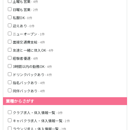
土曜も営業
- 4件
高田馬場駅
航空公園駅
日曜も営業
- 2件
新井薬師前駅
私服OK
- 0件
JR根岸線
迎えあり
- 0件
ニューオープン
- 1件
関内駅
横浜駅
面接交通費支給
- 4件
桜木町駅
大船駅
友達と一緒に体入OK
- 4件
西武池袋線
経験者優遇
- 4件
3時間以内の勤務OK
- 4件
池袋駅
練馬駅
ドリンクバックあり
所沢駅
- 4件
ひばりヶ丘駅
東久留米駅
秋津駅
指名バックあり
- 4件
清瀬駅
桜台駅
同伴バックあり
- 4件
飯能駅
大泉学園駅
業種からさがす
保谷駅
石神井公園駅
西所沢駅
吾野駅
クラブ求人・体入情報一覧
- 0件
キャバクラ求人・体入情報一覧
- 2件
JR横浜線
ラウンジ求人・体入情報一覧
- 2件