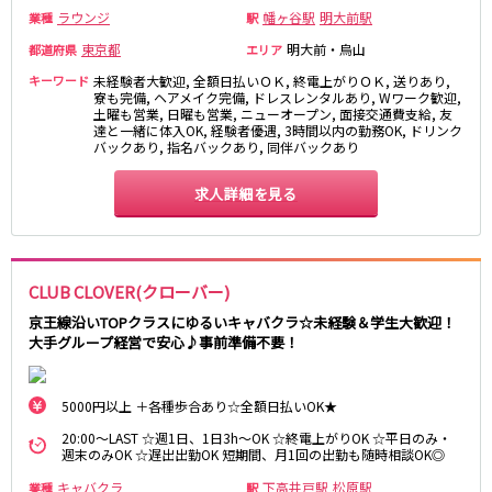
麻布十番駅
森下駅
ラウンジ
幡ヶ谷駅
明大前駅
業種
駅
赤坂
小岩・新小岩
勝どき駅
豊島園駅
東京都
明大前・烏山
都道府県
エリア
自由が丘・学芸大学
三軒茶屋・二子玉川
キーワード
駒込・日暮里
未経験者大歓迎, 全額日払いＯＫ, 終電上がりＯＫ, 送りあり,
成増・板橋
JR中央・総武線
寮も完備, ヘアメイク完備, ドレスレンタルあり, Wワーク歓迎,
荻窪・阿佐ヶ谷
浅草・浅草橋・両国
土曜も営業, 日曜も営業, ニューオープン, 面接交通費支給, 友
千葉駅
錦糸町駅
達と一緒に体入OK, 経験者優遇, 3時間以内の勤務OK, ドリンク
下北沢・経堂
大塚・巣鴨
バックあり, 指名バックあり, 同伴バックあり
新宿駅
吉祥寺駅
東陽町・門前仲町
府中
船橋駅
秋葉原駅
目黒・中目黒
拝島・小作
求人詳細を見る
中野駅
本八幡駅
綾瀬・竹ノ塚・西新井
調布
西船橋駅
津田沼駅
高円寺
国分寺
亀戸駅
小岩駅
亀有・金町
新宿
CLUB CLOVER(クローバー)
高円寺駅
荻窪駅
明大前・烏山
四谷・神楽坂
市川駅
阿佐ヶ谷駅
京王線沿いTOPクラスにゆるいキャバクラ☆未経験＆学生大歓迎！
菊川・瑞江
高田馬場・大久保
大手グループ経営で安心♪事前準備不要！
三鷹駅
新小岩駅
守谷
大泉学園・石神井公園
平井駅
稲毛駅
西麻布
両国駅
西荻窪駅
5000円以上 ＋各種歩合あり☆全額日払いOK★
浅草橋駅
水道橋駅
神奈川県
20:00～LAST ☆週1日、1日3h～OK ☆終電上がりOK ☆平日のみ・
週末のみOK ☆遅出出勤OK 短期間、月1回の出勤も随時相談OK◎
東中野駅
飯田橋駅
関内
川崎
下総中山駅
幕張本郷駅
キャバクラ
下高井戸駅
松原駅
業種
駅