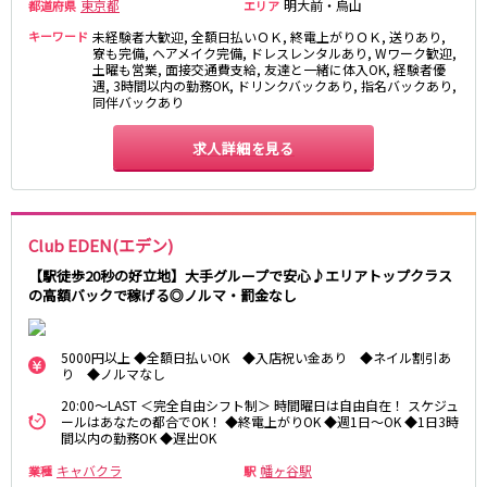
東京都
明大前・烏山
都道府県
エリア
新橋駅
池袋駅
春日部
南浦和
キーワード
未経験者大歓迎, 全額日払いＯＫ, 終電上がりＯＫ, 送りあり,
上野駅
新宿駅
蕨
上尾
寮も完備, ヘアメイク完備, ドレスレンタルあり, Wワーク歓迎,
秋葉原駅
土曜も営業, 面接交通費支給, 友達と一緒に体入OK, 経験者優
神田駅
飯能・狭山
深谷
遇, 3時間以内の勤務OK, ドリンクバックあり, 指名バックあり,
五反田駅
恵比寿駅
同伴バックあり
坂戸・東松山
渋谷駅
御徒町駅
求人詳細を見る
品川駅
日暮里駅
千葉県
駒込駅
大塚駅
千葉
船橋
高田馬場駅
巣鴨駅
柏
市川・浦安
西日暮里駅
新大久保駅
Club EDEN(エデン)
市原・木更津・君津
松戸
目黒駅
有楽町駅
【駅徒歩20秒の好立地】大手グループで安心♪エリアトップクラス
成田・四街道・香取
津田沼
目白駅
原宿駅
の高額バックで稼げる◎ノルマ・罰金なし
八千代台・勝田台
東金・茂原・長生
東京メトロ丸ノ内線
栃木県
5000円以上 ◆全額日払いOK ◆入店祝い金あり ◆ネイル割引あ
り ◆ノルマなし
池袋駅
銀座駅
宇都宮
小山
20:00～LAST ＜完全自由シフト制＞ 時間曜日は自由自在！ スケジュ
新宿駅
赤坂見附駅
ールはあなたの都合でOK！ ◆終電上がりOK ◆週1日～OK ◆1日3時
荻窪駅
新宿三丁目駅
間以内の勤務OK ◆遅出OK
茨城県
新高円寺駅
南阿佐ケ谷駅
キャバクラ
幡ヶ谷駅
業種
駅