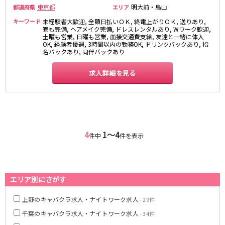
土浦
淡路町駅
水戸
四ツ谷駅
東京都
明大前・烏山
都道府県
エリア
つくば
四谷三丁目駅
取手
キーワード
未経験者大歓迎, 全額日払いＯＫ, 終電上がりＯＫ, 送りあり,
茨城県南
日立
寮も完備, ヘアメイク完備, ドレスレンタルあり, Wワーク歓迎,
JR京浜東北線
土曜も営業, 日曜も営業, 面接交通費支給, 友達と一緒に体入
神栖・鹿嶋
勝田
OK, 経験者優遇, 3時間以内の勤務OK, ドリンクバックあり, 指
北茨城
名バックあり, 同伴バックあり
新橋駅
関内駅
上野駅
大宮駅
求人詳細を見る
群馬県
川崎駅
赤羽駅
高崎
前橋・伊勢崎
横浜駅
蒲田駅
館林
太田
秋葉原駅
神田駅
桐生
渋川
桜木町駅
御徒町駅
蕨駅
南浦和駅
4
1〜4
件中
件を表示
浦和駅
大船駅
0
選択した内容で設定
該当求人
川口駅
件
日暮里駅
品川駅
北浦和駅
エリア別にさがす
西川口駅
大井町駅
大森駅
東十条駅
上野のキャバクラ求人・ナイトワーク求人
- 29件
鶴見駅
王子駅
千葉のキャバクラ求人・ナイトワーク求人
- 34件
西日暮里駅
さいたま新都心駅