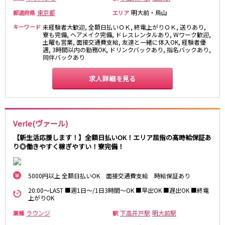
藤沢・鎌倉
相模原
四ツ谷駅
東京都
明大前・烏山
都道府県
エリア
厚木
横浜
キーワード
未経験者大歓迎, 全額日払いＯＫ, 終電上がりＯＫ, 送りあり,
大和
溝の口
JR中央線(快速)
寮も完備, ヘアメイク完備, ドレスレンタルあり, Wワーク歓迎,
土曜も営業, 面接交通費支給, 友達と一緒に体入OK, 経験者優
平塚
福富町・伊勢佐木町
遇, 3時間以内の勤務OK, ドリンクバックあり, 指名バックあり,
新宿駅
立川駅
横須賀
上大岡・戸塚
同伴バックあり
吉祥寺駅
神田駅
新横浜
武蔵小杉
八王子駅
中野駅
求人詳細を見る
たまプラーザ・向ヶ丘遊園・鷺沼
元住吉・綱島
高円寺駅
荻窪駅
川崎中部
横浜東部
阿佐ヶ谷駅
三鷹駅
川崎北部
茅ヶ崎
国分寺駅
西荻窪駅
桜木町
横浜西部
Verle(ヴァール)
武蔵境駅
水道橋駅
小田原・湯河原
綾瀬・海老名・座間
【新生活応援します！】全額日払いOK！エリア屈指の高時給保証あ
武蔵小金井駅
東小金井駅
り◎働きやすく稼ぎやすい！寮完備！
東中野駅
飯田橋駅
埼玉県
国立駅
豊田駅
大宮
志木
5000円以上 全額日払いOK 面接交通費支給 時給保証あり
西国分寺駅
高尾駅
南越谷
草加
四ツ谷駅
20:00～LAST ■週1日～/1日3時間～OK ■早出OK ■遅出OK ■終電
上がりOK
川越
所沢
熊谷
川口
ラウンジ
下高井戸駅
明大前駅
業種
JR山手線
駅
浦和・北浦和
久喜