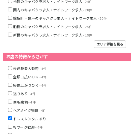
池袋のキャバクラ求人・ナイトワーク求人
- 24件
関内のキャバクラ求人・ナイトワーク求人
都営浅草線
- 28件
錦糸町・亀戸のキャバクラ求人・ナイトワーク求人
- 20件
新橋駅
五反田駅
船橋のキャバクラ求人・ナイトワーク求人
- 25件
浅草駅
浅草橋駅
新橋のキャバクラ求人・ナイトワーク求人
- 19件
東京メトロ銀座線
エリア詳細を見る
新橋駅
銀座駅
お店の特徴からさがす
上野駅
上野広小路駅
未経験者大歓迎
神田駅
渋谷駅
- 4件
赤坂見附駅
浅草駅
全額日払いＯＫ
- 4件
田原町駅
末広町駅
終電上がりＯＫ
- 4件
表参道駅
外苑前駅
送りあり
- 4件
寮も完備
- 4件
西武新宿線
ヘアメイク完備
- 4件
西武新宿駅
本川越駅
ドレスレンタルあり
所沢駅
東村山駅
Wワーク歓迎
- 4件
久米川駅
新所沢駅