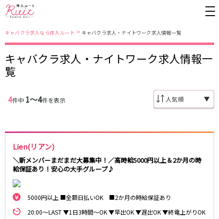
>
キャバクラ求人なら体入ルート
キャバクラ求人・ナイトワーク求人情報一覧
キャバクラ求人・ナイトワーク求人情報一
東京都
東京メトロ日比谷線
覧
上野
銀座駅
池袋
上野駅
錦糸町・亀戸
秋葉原駅
新橋
北千住駅
4
1〜4
▼
件中
件を表示
吉祥寺
恵比寿駅
町田
六本木駅
赤羽
中目黒駅
銀座
日比谷駅
立川
広尾駅
歌舞伎町
三ノ輪駅
五反田
蒲田
Lien(リアン)
都営大江戸線
ひばりヶ丘・久米川
神田
＼新メンバーまだまだ大募集中！／高時給5000円以上＆2か月の時
給保証あり！安心の大手グループ♪
渋谷
北千住
上野御徒町駅
六本木駅
八王子
練馬
練馬駅
門前仲町駅
六本木
品川・大井町・大森
5000円以上 ■全額日払いOK ■2か月の時給保証あり
東新宿駅
両国駅
秋葉原
中野
東中野駅
飯田橋駅
20:00～LAST ▼1日3時間～OK ▼早出OK ▼遅出OK ▼終電上がりOK
恵比寿
葛西