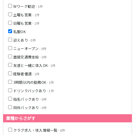
新橋駅
池袋駅
Wワーク歓迎
春日部
南浦和
- 1件
上野駅
新宿駅
蕨
上尾
土曜も営業
- 1件
秋葉原駅
神田駅
飯能・狭山
深谷
日曜も営業
- 1件
五反田駅
恵比寿駅
坂戸・東松山
私服OK
渋谷駅
御徒町駅
迎えあり
- 0件
品川駅
日暮里駅
千葉県
ニューオープン
- 0件
駒込駅
大塚駅
千葉
船橋
面接交通費支給
高田馬場駅
巣鴨駅
- 0件
柏
市川・浦安
西日暮里駅
新大久保駅
友達と一緒に体入OK
- 1件
市原・木更津・君津
松戸
目黒駅
有楽町駅
経験者優遇
- 1件
成田・四街道・香取
津田沼
目白駅
原宿駅
3時間以内の勤務OK
- 1件
八千代台・勝田台
東金・茂原・長生
ドリンクバックあり
- 1件
東京メトロ丸ノ内線
栃木県
指名バックあり
- 0件
池袋駅
銀座駅
同伴バックあり
- 0件
宇都宮
小山
新宿駅
赤坂見附駅
業種からさがす
荻窪駅
新宿三丁目駅
茨城県
新高円寺駅
南阿佐ケ谷駅
クラブ求人・体入情報一覧
- 0件