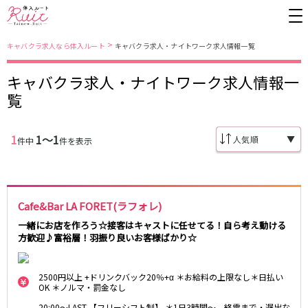
>
キャバクラ求人なら体入ルート
キャバクラ求人・ナイトワーク求人情報一覧
キャバクラ求人・ナイトワーク求人情報一
東京都
東京メトロ日比谷線
覧
上野
銀座駅
池袋
上野駅
錦糸町・亀戸
秋葉原駅
新橋
北千住駅
1
1〜1
▼
件中
件を表示
吉祥寺
恵比寿駅
町田
六本木駅
赤羽
中目黒駅
銀座
日比谷駅
立川
広尾駅
歌舞伎町
三ノ輪駅
五反田
蒲田
Cafe&Bar LA FORET(ラフォレ)
都営大江戸線
ひばりヶ丘・久米川
神田
一緒にお店を作ろう☆接客はキャストに任せてる！自ら考え動ける
方歓迎♪富裕層！羽振り良いお客様ばかり☆
渋谷
北千住
上野御徒町駅
六本木駅
八王子
練馬
練馬駅
門前仲町駅
六本木
品川・大井町・大森
2500円以上 +ドリンクバック20％+α ＊お給料の上限なし＊日払い
東新宿駅
両国駅
OK ＊ノルマ・罰金なし
秋葉原
中野
東中野駅
飯田橋駅
20:00～LAST 【フリーシフト制】 ＊1日3時間～、終電まで・遅出な
恵比寿
葛西