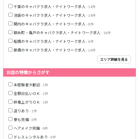
藤沢・鎌倉
相模原
四ツ谷駅
千葉のキャバクラ求人・ナイトワーク求人
- 14件
厚木
横浜
池袋のキャバクラ求人・ナイトワーク求人
- 14件
大和
溝の口
JR中央線(快速)
関内のキャバクラ求人・ナイトワーク求人
- 8件
平塚
福富町・伊勢佐木町
新宿駅
立川駅
錦糸町・亀戸のキャバクラ求人・ナイトワーク求人
- 18件
横須賀
上大岡・戸塚
吉祥寺駅
神田駅
船橋のキャバクラ求人・ナイトワーク求人
- 6件
新横浜
武蔵小杉
八王子駅
中野駅
たまプラーザ・向ヶ丘遊園・鷺沼
元住吉・綱島
新橋のキャバクラ求人・ナイトワーク求人
- 16件
高円寺駅
荻窪駅
川崎中部
横浜東部
エリア詳細を見る
阿佐ヶ谷駅
三鷹駅
川崎北部
茅ヶ崎
国分寺駅
西荻窪駅
お店の特徴からさがす
桜木町
横浜西部
武蔵境駅
水道橋駅
小田原・湯河原
綾瀬・海老名・座間
未経験者大歓迎
- 1件
武蔵小金井駅
東小金井駅
全額日払いＯＫ
- 1件
東中野駅
飯田橋駅
埼玉県
国立駅
豊田駅
終電上がりＯＫ
- 1件
大宮
志木
西国分寺駅
高尾駅
送りあり
- 1件
南越谷
草加
四ツ谷駅
寮も完備
- 0件
川越
所沢
ヘアメイク完備
- 0件
熊谷
川口
JR山手線
ドレスレンタルあり
- 0件
浦和・北浦和
久喜