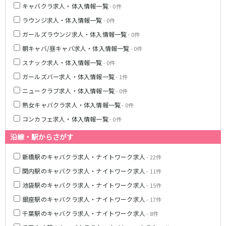
土浦
淡路町駅
水戸
四ツ谷駅
キャバクラ求人・体入情報一覧
- 0件
つくば
四谷三丁目駅
取手
ラウンジ求人・体入情報一覧
- 0件
茨城県南
日立
ガールズラウンジ求人・体入情報一覧
- 0件
JR京浜東北線
神栖・鹿嶋
勝田
朝キャバ/昼キャバ求人・体入情報一覧
- 0件
北茨城
新橋駅
関内駅
スナック求人・体入情報一覧
- 0件
上野駅
大宮駅
群馬県
ガールズバー求人・体入情報一覧
- 1件
川崎駅
赤羽駅
ニュークラブ求人・体入情報一覧
- 0件
高崎
前橋・伊勢崎
横浜駅
蒲田駅
熟女キャバクラ求人・体入情報一覧
館林
太田
秋葉原駅
神田駅
- 0件
桐生
渋川
桜木町駅
御徒町駅
コンカフェ求人・体入情報一覧
- 0件
蕨駅
南浦和駅
沿線・駅からさがす
浦和駅
大船駅
0
選択した内容で設定
該当求人
川口駅
件
日暮里駅
新橋駅のキャバクラ求人・ナイトワーク求人
- 22件
品川駅
北浦和駅
関内駅のキャバクラ求人・ナイトワーク求人
- 11件
西川口駅
大井町駅
池袋駅のキャバクラ求人・ナイトワーク求人
- 15件
大森駅
東十条駅
銀座駅のキャバクラ求人・ナイトワーク求人
- 17件
鶴見駅
王子駅
千葉駅のキャバクラ求人・ナイトワーク求人
- 8件
西日暮里駅
さいたま新都心駅