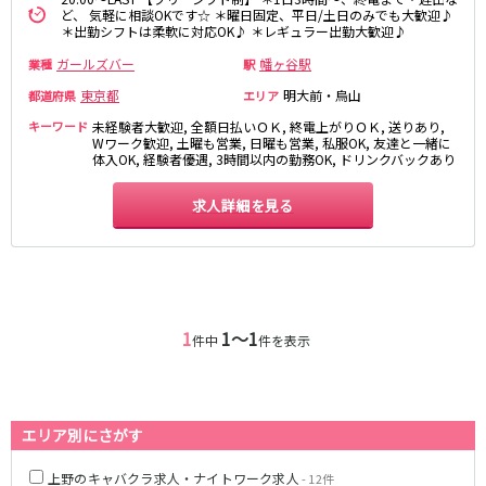
麻布十番駅
森下駅
ど、 気軽に相談OKです☆ ＊曜日固定、平日/土日のみでも大歓迎♪
赤坂
小岩・新小岩
＊出勤シフトは柔軟に対応OK♪ ＊レギュラー出勤大歓迎♪
勝どき駅
豊島園駅
自由が丘・学芸大学
三軒茶屋・二子玉川
ガールズバー
幡ヶ谷駅
業種
駅
駒込・日暮里
成増・板橋
JR中央・総武線
東京都
明大前・烏山
都道府県
エリア
荻窪・阿佐ヶ谷
浅草・浅草橋・両国
キーワード
千葉駅
未経験者大歓迎, 全額日払いＯＫ, 終電上がりＯＫ, 送りあり,
錦糸町駅
下北沢・経堂
大塚・巣鴨
Wワーク歓迎, 土曜も営業, 日曜も営業, 私服OK, 友達と一緒に
新宿駅
吉祥寺駅
体入OK, 経験者優遇, 3時間以内の勤務OK, ドリンクバックあり
東陽町・門前仲町
府中
船橋駅
秋葉原駅
目黒・中目黒
拝島・小作
求人詳細を見る
中野駅
本八幡駅
綾瀬・竹ノ塚・西新井
調布
西船橋駅
津田沼駅
高円寺
国分寺
亀戸駅
小岩駅
亀有・金町
新宿
高円寺駅
荻窪駅
明大前・烏山
四谷・神楽坂
市川駅
阿佐ヶ谷駅
菊川・瑞江
高田馬場・大久保
1
1〜1
件中
件を表示
三鷹駅
新小岩駅
守谷
大泉学園・石神井公園
平井駅
稲毛駅
西麻布
両国駅
西荻窪駅
浅草橋駅
水道橋駅
神奈川県
エリア別にさがす
東中野駅
飯田橋駅
関内
川崎
上野のキャバクラ求人・ナイトワーク求人
下総中山駅
幕張本郷駅
- 12件