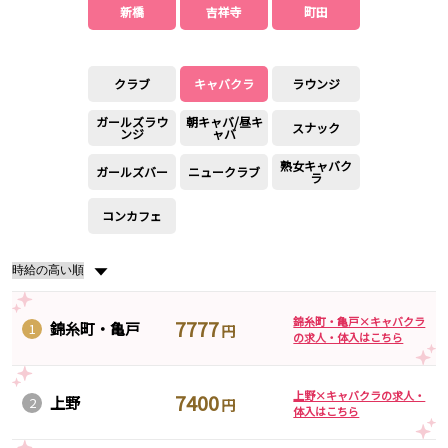
東急大井町線
新橋
吉祥寺
町田
自由が丘駅
大井町駅
二子玉川駅
旗の台駅
クラブ
キャバクラ
ラウンジ
京急本線
ガールズラウ
朝キャバ/昼キ
スナック
ンジ
ャバ
京急川崎駅
横浜駅
熟女キャバク
ガールズバー
ニュークラブ
京急蒲田駅
横須賀中央駅
ラ
品川駅
汐入駅
コンカフェ
日ノ出町駅
京急鶴見駅
上大岡駅
大森海岸駅
▼
平和島駅
錦糸町・亀戸×キャバクラ
京王井の頭線
7777
錦糸町・亀戸
1
円
の求人・体入はこちら
吉祥寺駅
渋谷駅
神泉駅
下北沢駅
上野×キャバクラの求人・
7400
上野
2
円
井の頭公園駅
明大前駅
体入はこちら
池ノ上駅