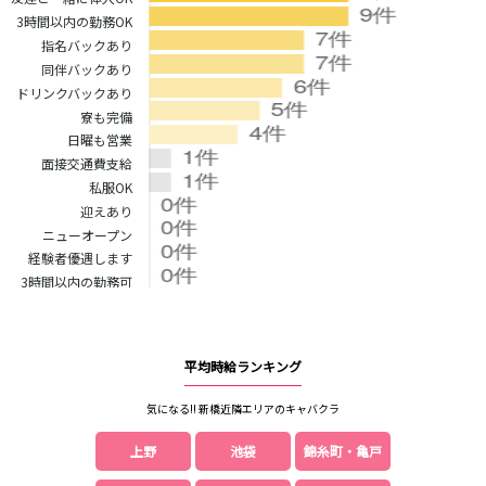
湯島駅
綾瀬駅
3時間以内の勤務OK
町屋駅
西日暮里駅
指名バックあり
表参道駅
乃木坂駅
同伴バックあり
ドリンクバックあり
寮も完備
都営新宿線
日曜も営業
本八幡駅
住吉駅
面接交通費支給
新宿三丁目駅
岩本町駅
私服OK
迎えあり
小川町駅
森下駅
ニューオープン
瑞江駅
一之江駅
経験者優遇します
船堀駅
菊川駅
3時間以内の勤務可
つくばエクスプレス
秋葉原駅
北千住駅
平均時給ランキング
つくば駅
研究学園駅
気になる!! 新橋近隣エリアのキャバクラ
浅草駅
守谷駅
三郷中央駅
八潮駅
上野
池袋
錦糸町・亀戸