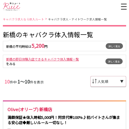
>
キャバクラ求人なら体入ルート
キャバクラ求人・ナイトワーク求人情報一覧
新橋のキャバクラ体入情報一覧
東京都
東京メトロ日比谷線
5,200
新橋の平均時給は
円
詳しく見る
上野
銀座駅
池袋
上野駅
錦糸町・亀戸
秋葉原駅
新橋
北千住駅
新橋の即日体験入店できるキャバクラ体入情報一覧
詳しく見る
をみる
吉祥寺
恵比寿駅
町田
六本木駅
赤羽
中目黒駅
銀座
日比谷駅
立川
広尾駅
歌舞伎町
三ノ輪駅
10
1〜10
▼
件中
件を表示
五反田
蒲田
都営大江戸線
ひばりヶ丘・久米川
神田
渋谷
北千住
上野御徒町駅
六本木駅
八王子
練馬
Olive(オリーブ) 新橋店
練馬駅
門前仲町駅
六本木
品川・大井町・大森
東新宿駅
両国駅
満額保証★体入時給5,000円！同世代率100%♪初バイトさんが集ま
秋葉原
中野
る安心店◆厳しいルール一切なし！
東中野駅
飯田橋駅
恵比寿
葛西