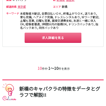
東京都
新橋
都道府県
エリア
JR東海道本線
キーワード
未経験者大歓迎, 全額日払いＯＫ, 終電上がりＯＫ, 送りあり,
新橋駅
寮も完備, ヘアメイク完備, ドレスレンタルあり, Wワーク歓迎,
川崎駅
土曜も営業, 日曜も営業, 面接交通費支給, 友達と一緒に体入
横浜駅
藤沢駅
OK, 経験者優遇, 3時間以内の勤務OK, ドリンクバックあり, 指
名バックあり, 同伴バックあり
平塚駅
大船駅
品川駅
大磯駅
求人詳細を見る
戸塚駅
茅ヶ崎駅
辻堂駅
小田原駅
東急東横線
横浜駅
渋谷駅
10
1〜10
件中
件を表示
武蔵小杉駅
中目黒駅
自由が丘駅
代官山駅
新丸子駅
学芸大学駅
新橋のキャバクラの特徴をデータとグ
綱島駅
祐天寺駅
ラフで解説!!
元住吉駅
日吉駅
菊名駅