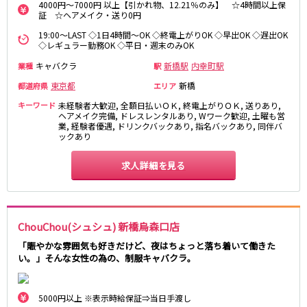
4000円～7000円 以上【引かれ物、12.21％のみ】 ☆4時間以上保
高田馬場駅
航空公園駅
証 ☆ヘアメイク・送り0円
新井薬師前駅
19:00～LAST ◇1日4時間～OK ◇終電上がりOK ◇早出OK ◇遅出OK
◇レギュラー勤務OK ◇平日・週末のみOK
JR根岸線
キャバクラ
新橋駅
内幸町駅
業種
駅
関内駅
横浜駅
東京都
新橋
都道府県
エリア
桜木町駅
大船駅
キーワード
未経験者大歓迎, 全額日払いＯＫ, 終電上がりＯＫ, 送りあり,
ヘアメイク完備, ドレスレンタルあり, Wワーク歓迎, 土曜も営
業, 経験者優遇, ドリンクバックあり, 指名バックあり, 同伴バ
西武池袋線
ックあり
池袋駅
練馬駅
求人詳細を見る
所沢駅
ひばりヶ丘駅
東久留米駅
秋津駅
清瀬駅
桜台駅
ChouChou(シュシュ) 新橋烏森口店
飯能駅
大泉学園駅
「賑やかな雰囲気も好きだけど、夜はちょっと落ち着いて働きた
保谷駅
石神井公園駅
い。」そんな女性の為の、制服キャバクラ。
西所沢駅
吾野駅
JR横浜線
5000円以上 ※表示時給保証⇒当日手渡し