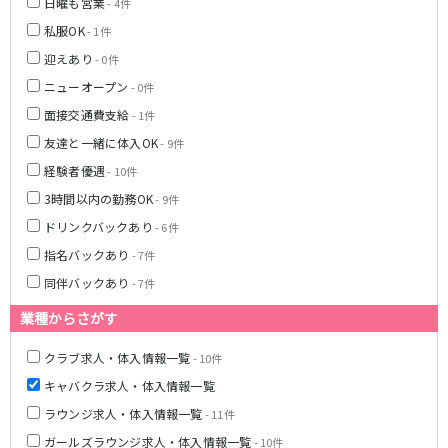
日曜も営業
- 4件
私服OK
JR武蔵野線
- 1件
迎えあり
- 0件
南越谷駅
西船橋駅
ニューオープン
- 0件
南浦和駅
北朝霞駅
面接交通費支給
- 1件
府中本町駅
新秋津駅
友達と一緒に体入OK
新八柱駅
- 9件
新松戸駅
東所沢駅
新三郷駅
経験者優遇
- 10件
吉川駅
三郷駅
3時間以内の勤務OK
- 9件
越谷レイクタウン駅
ドリンクバックあり
- 6件
指名バックあり
- 7件
東京メトロ東西線
同伴バックあり
- 7件
中野駅
西船橋駅
業種からさがす
浦安駅
葛西駅
西葛西駅
門前仲町駅
クラブ求人・体入情報一覧
- 10件
南行徳駅
高田馬場駅
キャバクラ求人・体入情報一覧
日本橋駅
飯田橋駅
ラウンジ求人・体入情報一覧
- 11件
神楽坂駅
東陽町駅
ガールズラウンジ求人・体入情報一覧
- 10件