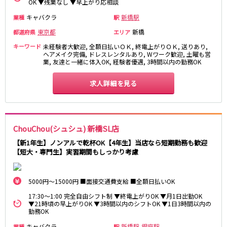
OK ▼残業なし ▼早上がり応相談
新宿駅
赤羽駅
キャバクラ
新橋駅
業種
駅
恵比寿駅
渋谷駅
東京都
新橋
都道府県
エリア
川越駅
十条駅
キーワード
未経験者大歓迎, 全額日払いＯＫ, 終電上がりＯＫ, 送りあり,
北赤羽駅
板橋駅
ヘアメイク完備, ドレスレンタルあり, Wワーク歓迎, 土曜も営
業, 友達と一緒に体入OK, 経験者優遇, 3時間以内の勤務OK
西武多摩湖線
求人詳細を見る
国分寺駅
八坂駅
小田急小田原線
ChouChou(シュシュ) 新橋SL店
新宿駅
町田駅
【新1年生】ノンアルで乾杯OK【4年生】当店なら短期勤務も歓迎
本厚木駅
厚木駅
【短大・専門生】実習期間もしっかり考慮
相模大野駅
下北沢駅
祖師ヶ谷大蔵駅
向ヶ丘遊園駅
5000円～15000円 ■面接交通費支給 ■全額日払いOK
登戸駅
成城学園前駅
経堂駅
小田急相模原駅
17:30～1:00 完全自由シフト制 ▼終電上がりOK ▼月1日出勤OK
▼21時頃の早上がりOK ▼3時間以内のシフトOK ▼1日3時間以内の
小田原駅
豪徳寺駅
勤務OK
海老名駅
キャバクラ
新橋駅
銀座駅
業種
駅