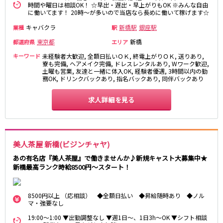
時間や曜日は相談OK！ ☆早出・遅出・早上がりもOK ※みんな自由
松原駅
に働いてます！ 20時～が多いので当店なら長めに働いて稼げます☆
キャバクラ
新橋駅
銀座駅
業種
駅
JR南武線
東京都
新橋
都道府県
エリア
立川駅
川崎駅
キーワード
未経験者大歓迎, 全額日払いＯＫ, 終電上がりＯＫ, 送りあり,
武蔵溝ノ口駅
武蔵小杉駅
寮も完備, ヘアメイク完備, ドレスレンタルあり, Wワーク歓迎,
土曜も営業, 友達と一緒に体入OK, 経験者優遇, 3時間以内の勤
府中本町駅
武蔵新城駅
務OK, ドリンクバックあり, 指名バックあり, 同伴バックあり
登戸駅
稲田堤駅
求人詳細を見る
JR横須賀線
新橋駅
横浜駅
品川駅
大船駅
美人茶屋 新橋(ビジンチャヤ)
戸塚駅
東戸塚駅
あの有名店『美人茶屋』で働きませんか♪新規キャスト大募集中★
久里浜駅
横須賀駅
新橋最高ランク時給8500円～スタート！
鎌倉駅
8500円以上 （応相談） ◆全額日払い ◆昇給随時あり ◆ノル
JR埼京線
マ・強要なし
19:00～1:00 ▼出勤調整なし ▼週1日～、1日3h～OK ▼シフト相談
池袋駅
大宮駅