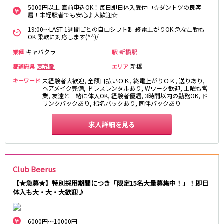
藤沢・鎌倉
相模原
5000円以上 直前申込OK！毎日即日体入受付中☆ダントツの良客
四ツ谷駅
層！未経験者でも安心♪大歓迎☆
厚木
横浜
19:00～LAST 1週間ごとの自由シフト制 終電上がりOK 急な出勤も
大和
溝の口
JR中央線(快速)
OK 柔軟に対応します(^^)/
平塚
福富町・伊勢佐木町
新宿駅
立川駅
キャバクラ
新橋駅
業種
駅
横須賀
上大岡・戸塚
吉祥寺駅
神田駅
東京都
新橋
都道府県
エリア
新横浜
武蔵小杉
八王子駅
中野駅
たまプラーザ・向ヶ丘遊園・鷺沼
元住吉・綱島
キーワード
未経験者大歓迎, 全額日払いＯＫ, 終電上がりＯＫ, 送りあり,
ヘアメイク完備, ドレスレンタルあり, Wワーク歓迎, 土曜も営
高円寺駅
荻窪駅
川崎中部
横浜東部
業, 友達と一緒に体入OK, 経験者優遇, 3時間以内の勤務OK, ド
阿佐ヶ谷駅
三鷹駅
リンクバックあり, 指名バックあり, 同伴バックあり
川崎北部
茅ヶ崎
国分寺駅
西荻窪駅
桜木町
横浜西部
求人詳細を見る
武蔵境駅
水道橋駅
小田原・湯河原
綾瀬・海老名・座間
武蔵小金井駅
東小金井駅
東中野駅
飯田橋駅
埼玉県
国立駅
豊田駅
Club Beerus
大宮
志木
西国分寺駅
高尾駅
【★急募★】特別採用期間につき「限定15名大量募集中！」！即日
南越谷
草加
四ツ谷駅
体入も大・大・大歓迎♪
川越
所沢
熊谷
川口
JR山手線
6000円～10000円
浦和・北浦和
久喜