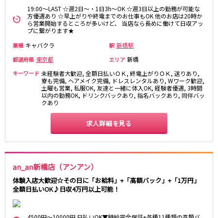
土浦
淡路町駅
水戸
四ツ谷駅
19:00～LAST ☆週2日～・1日3h～OK ☆週3日以上の勤務が可能な
つくば
四谷三丁目駅
取手
方優遇あり ☆早上がりや終電までのお仕事もOK 他のお店は20時か
ら営業開始するところが多いけど、 当店なら長めに働けて日収アッ
茨城県南
日立
プに繋がります★
JR京浜東北線
神栖・鹿嶋
勝田
キャバクラ
新橋駅
業種
駅
北茨城
新橋駅
関内駅
東京都
新橋
都道府県
エリア
上野駅
大宮駅
群馬県
キーワード
未経験者大歓迎, 全額日払いＯＫ, 終電上がりＯＫ, 送りあり,
川崎駅
赤羽駅
寮も完備, ヘアメイク完備, ドレスレンタルあり, Wワーク歓迎,
土曜も営業, 私服OK, 友達と一緒に体入OK, 経験者優遇, 3時間
高崎
前橋・伊勢崎
横浜駅
蒲田駅
以内の勤務OK, ドリンクバックあり, 指名バックあり, 同伴バッ
館林
太田
秋葉原駅
神田駅
クあり
桐生
渋川
桜木町駅
御徒町駅
求人詳細を見る
蕨駅
南浦和駅
浦和駅
大船駅
0
選択した内容で設定
該当求人
川口駅
件
日暮里駅
品川駅
北浦和駅
an_an新橋店（アンアン）
西川口駅
大井町駅
体験入店大歓迎☆その日に「お給料」+「高額バック」+「1万円」
大森駅
東十条駅
全額日払いOK♪日収4万円以上可能！
鶴見駅
王子駅
西日暮里駅
さいたま新都心駅
4500円～10000円 日払いOK▼時給完全保証+各種11種類の高額バ