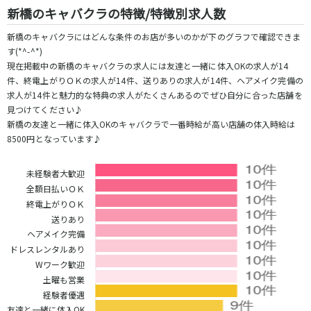
新橋のキャバクラの特徴/特徴別求人数
東急目黒線
新橋のキャバクラにはどんな条件のお店が多いのかが下のグラフで確認できま
武蔵小杉駅
新丸子駅
す(*^-^*)
目黒駅
武蔵小山駅
現在掲載中の新橋のキャバクラの求人には友達と一緒に体入OKの求人が14
件、終電上がりＯＫの求人が14件、送りありの求人が14件、ヘアメイク完備の
日吉駅
求人が14件と魅力的な特典の求人がたくさんあるのでぜひ自分に合った店舗を
見つけてください♪
JR常磐線(上野～取手)
新橋の友達と一緒に体入OKのキャバクラで一番時給が高い店舗の体入時給は
8500円となっています♪
上野駅
柏駅
北千住駅
松戸駅
未経験者大歓迎
綾瀬駅
日暮里駅
全額日払いＯＫ
南柏駅
取手駅
終電上がりＯＫ
金町駅
北松戸駅
送りあり
新松戸駅
亀有駅
ヘアメイク完備
馬橋駅
ドレスレンタルあり
Wワーク歓迎
東京メトロ千代田線
土曜も営業
経験者優遇
北千住駅
赤坂駅
友達と一緒に体入OK