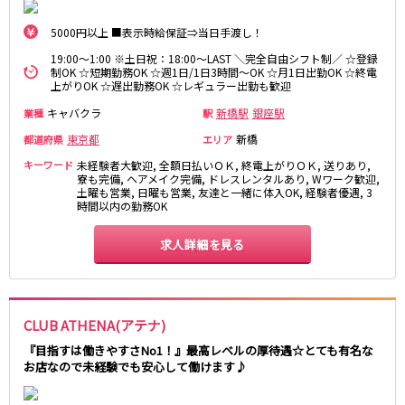
麻布十番駅
森下駅
赤坂
小岩・新小岩
勝どき駅
豊島園駅
5000円以上 ■表示時給保証⇒当日手渡し！
自由が丘・学芸大学
三軒茶屋・二子玉川
19:00～1:00 ※土日祝：18:00～LAST ＼完全自由シフト制／ ☆登録
駒込・日暮里
成増・板橋
JR中央・総武線
制OK ☆短期勤務OK ☆週1日/1日3時間～OK ☆月1日出勤OK ☆終電
上がりOK ☆遅出勤務OK ☆レギュラー出勤も歓迎
荻窪・阿佐ヶ谷
浅草・浅草橋・両国
千葉駅
錦糸町駅
下北沢・経堂
大塚・巣鴨
キャバクラ
新橋駅
銀座駅
業種
駅
新宿駅
吉祥寺駅
東陽町・門前仲町
府中
東京都
新橋
都道府県
エリア
船橋駅
秋葉原駅
目黒・中目黒
拝島・小作
キーワード
未経験者大歓迎, 全額日払いＯＫ, 終電上がりＯＫ, 送りあり,
中野駅
本八幡駅
寮も完備, ヘアメイク完備, ドレスレンタルあり, Wワーク歓迎,
綾瀬・竹ノ塚・西新井
調布
土曜も営業, 日曜も営業, 友達と一緒に体入OK, 経験者優遇, 3
西船橋駅
津田沼駅
高円寺
国分寺
時間以内の勤務OK
亀戸駅
小岩駅
亀有・金町
新宿
高円寺駅
荻窪駅
求人詳細を見る
明大前・烏山
四谷・神楽坂
市川駅
阿佐ヶ谷駅
菊川・瑞江
高田馬場・大久保
三鷹駅
新小岩駅
守谷
大泉学園・石神井公園
平井駅
稲毛駅
西麻布
CLUB ATHENA(アテナ)
両国駅
西荻窪駅
『目指すは働きやすさNo1！』最高レベルの厚待遇☆とても有名な
浅草橋駅
水道橋駅
神奈川県
お店なので未経験でも安心して働けます♪
東中野駅
飯田橋駅
関内
川崎
下総中山駅
幕張本郷駅