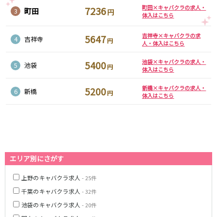
町田×キャバクラの求人・
7236
町田
3
円
体入はこちら
JR八高線(八王子～高麗川)
八王子駅
東飯能駅
吉祥寺×キャバクラの求
5647
4
吉祥寺
円
人・体入はこちら
東武野田線
池袋×キャバクラの求人・
5400
5
池袋
円
体入はこちら
大宮駅
船橋駅
柏駅
春日部駅
新橋×キャバクラの求人・
5200
6
新橋
円
体入はこちら
小田急江ノ島線
大和駅
藤沢駅
相模大野駅
湘南台駅
鶴間駅
中央林間駅
エリア別にさがす
本鵠沼駅
南林間駅
上野のキャバクラ求人
- 25件
京成千葉線
千葉のキャバクラ求人
- 32件
千葉中央駅
京成千葉駅
池袋のキャバクラ求人
- 20件
京成津田沼駅
京成稲毛駅