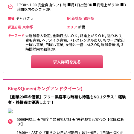
17:30～1:00 完全自由シフト制 ■月1日出勤OK ■終電上がりOK ■3
町田駅
八王子駅
時間以内のシフトOK
相模原駅
橋本駅
キャバクラ
新橋駅
銀座駅
業種
駅
新横浜駅
淵野辺駅
東京都
新橋
都道府県
エリア
矢部駅
成瀬駅
キーワード
古淵駅
未経験者大歓迎, 全額日払いＯＫ, 終電上がりＯＫ, 送りあり,
菊名駅
寮も完備, ヘアメイク完備, ドレスレンタルあり, Wワーク歓迎,
土曜も営業, 日曜も営業, 友達と一緒に体入OK, 経験者優遇, 3
時間以内の勤務OK
東急田園都市線
渋谷駅
溝の口駅
求人詳細を見る
三軒茶屋駅
鷺沼駅
たまプラーザ駅
あざみ野駅
藤が丘駅
用賀駅
King&Queen(キングアンドクイーン)
二子玉川駅
中央林間駅
【創業20年の信頼】フリー集客率も時給も待遇もNO.1クラス！経験
宮前平駅
桜新町駅
者・移籍者は優遇します！
東急世田谷線
5000円以上 ★*完全全額日払い制 ★*未経験でも安心の【保障給あ
三軒茶屋駅
西太子堂駅
り!】
下高井戸駅
宮の坂駅
19:00～LAST ☆『働きたい日が出勤日』週1～6日、1日3h～OK ※