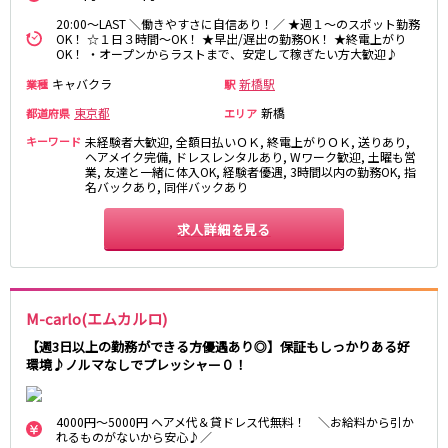
新橋駅
池袋駅
春日部
南浦和
20:00～LAST ＼働きやすさに自信あり！／ ★週１～のスポット勤務
OK！ ☆１日３時間～OK！ ★早出/遅出の勤務OK！ ★終電上がり
上野駅
新宿駅
蕨
上尾
OK！ ・オープンからラストまで、安定して稼ぎたい方大歓迎♪
秋葉原駅
神田駅
飯能・狭山
深谷
キャバクラ
新橋駅
業種
駅
五反田駅
恵比寿駅
坂戸・東松山
東京都
新橋
都道府県
渋谷駅
御徒町駅
エリア
品川駅
日暮里駅
キーワード
未経験者大歓迎, 全額日払いＯＫ, 終電上がりＯＫ, 送りあり,
千葉県
ヘアメイク完備, ドレスレンタルあり, Wワーク歓迎, 土曜も営
駒込駅
大塚駅
業, 友達と一緒に体入OK, 経験者優遇, 3時間以内の勤務OK, 指
千葉
船橋
名バックあり, 同伴バックあり
高田馬場駅
巣鴨駅
柏
市川・浦安
西日暮里駅
新大久保駅
求人詳細を見る
市原・木更津・君津
松戸
目黒駅
有楽町駅
成田・四街道・香取
津田沼
目白駅
原宿駅
八千代台・勝田台
東金・茂原・長生
東京メトロ丸ノ内線
M-carlo(エムカルロ)
栃木県
【週3日以上の勤務ができる方優遇あり◎】保証もしっかりある好
池袋駅
銀座駅
環境♪ノルマなしでプレッシャー０！
宇都宮
小山
新宿駅
赤坂見附駅
荻窪駅
新宿三丁目駅
茨城県
4000円～5000円 ヘアメ代＆貸ドレス代無料！ ＼お給料から引か
新高円寺駅
南阿佐ケ谷駅
れるものがないから安心♪／