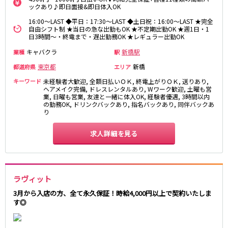
ックあり♪即日面接&即日体入OK
都営浅草線
16:00～LAST ◆平日：17:30～LAST ◆土日祝：16:00～LAST ★完全
自由シフト制 ★当日の急な出勤もOK ★不定期出勤OK ★週1日・1
新橋駅
五反田駅
日3時間～・終電まで・遅出勤務OK ★レギュラー出勤OK
浅草駅
浅草橋駅
キャバクラ
新橋駅
業種
駅
東京都
新橋
都道府県
エリア
東京メトロ銀座線
キーワード
未経験者大歓迎, 全額日払いＯＫ, 終電上がりＯＫ, 送りあり,
ヘアメイク完備, ドレスレンタルあり, Wワーク歓迎, 土曜も営
新橋駅
銀座駅
業, 日曜も営業, 友達と一緒に体入OK, 経験者優遇, 3時間以内
上野駅
上野広小路駅
の勤務OK, ドリンクバックあり, 指名バックあり, 同伴バックあ
り
神田駅
渋谷駅
赤坂見附駅
浅草駅
求人詳細を見る
田原町駅
末広町駅
表参道駅
外苑前駅
ラヴィット
西武新宿線
3月から入店の方、全て永久保証！時給4,000円以上で契約いたしま
西武新宿駅
本川越駅
す◎
所沢駅
東村山駅
久米川駅
新所沢駅