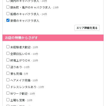
関内のキャバクラ求人
- 24件
京成幕張本郷駅
錦糸町・亀戸のキャバクラ求人
- 19件
船橋のキャバクラ求人
- 24件
東武伊勢崎線
新橋のキャバクラ求人
北千住駅
新越谷駅
エリア詳細を見る
草加駅
獨協大学前駅
お店の特徴からさがす
館林駅
春日部駅
押上〈スカイツリー前〉駅
谷塚駅
未経験者大歓迎
- 10件
竹ノ塚駅
浅草駅
全額日払いＯＫ
- 10件
久喜駅
新伊勢崎駅
終電上がりＯＫ
- 10件
西新井駅
太田駅
送りあり
伊勢崎駅
羽生駅
- 10件
せんげん台駅
大袋駅
寮も完備
- 5件
加須駅
花崎駅
ヘアメイク完備
- 10件
南羽生駅
蒲生駅
ドレスレンタルあり
- 10件
茂林寺前駅
牛田駅
Wワーク歓迎
- 10件
越谷駅
五反野駅
土曜も営業
- 10件
小菅駅