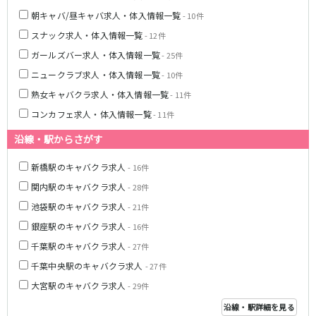
朝キャバ/昼キャバ求人・体入情報一覧
- 10件
JR湘南新宿ライン
スナック求人・体入情報一覧
- 12件
池袋駅
大宮駅
ガールズバー求人・体入情報一覧
- 25件
赤羽駅
横浜駅
ニュークラブ求人・体入情報一覧
- 10件
恵比寿駅
渋谷駅
熟女キャバクラ求人・体入情報一覧
- 11件
武蔵小杉駅
浦和駅
コンカフェ求人・体入情報一覧
- 11件
大船駅
戸塚駅
東戸塚駅
沿線・駅からさがす
東急多摩川線
新橋駅のキャバクラ求人
- 16件
関内駅のキャバクラ求人
- 28件
蒲田駅
池袋駅のキャバクラ求人
- 21件
西武国分寺線
銀座駅のキャバクラ求人
- 16件
千葉駅のキャバクラ求人
- 27件
東村山駅
国分寺駅
千葉中央駅のキャバクラ求人
- 27件
新京成電鉄線
大宮駅のキャバクラ求人
- 29件
沿線・駅詳細を見る
松戸駅
新津田沼駅