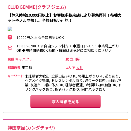
CLUB GEMME(クラブ ジェム)
都営浅草線
【体入時給10,000円以上】お客様多数来店により募集再開！待機カ
ットやノルマ無し。全額日払い可能！
新橋駅
五反田駅
浅草駅
浅草橋駅
10000円以上 ☆全額日払いOK
東京メトロ銀座線
19:00～1:00 ＜☆自由シフト制☆＞ ◆週1日～OK！ ◆終電上がり
OK ◆短時間勤務OK 時間・曜日はお気軽にご相談ください♪
新橋駅
銀座駅
キャバクラ
立川駅
業種
駅
上野駅
上野広小路駅
神田駅
渋谷駅
東京都
立川
都道府県
エリア
赤坂見附駅
浅草駅
キーワード
未経験者大歓迎, 全額日払いＯＫ, 終電上がりＯＫ, 送りあり,
ヘアメイク完備, ドレスレンタルあり, Wワーク歓迎, 土曜も営
田原町駅
末広町駅
業, 友達と一緒に体入OK, 経験者優遇, 3時間以内の勤務OK, ド
表参道駅
外苑前駅
リンクバックあり, 指名バックあり, 同伴バックあり
求人詳細を見る
西武新宿線
西武新宿駅
本川越駅
所沢駅
東村山駅
神田茶屋(カンダチャヤ)
久米川駅
新所沢駅