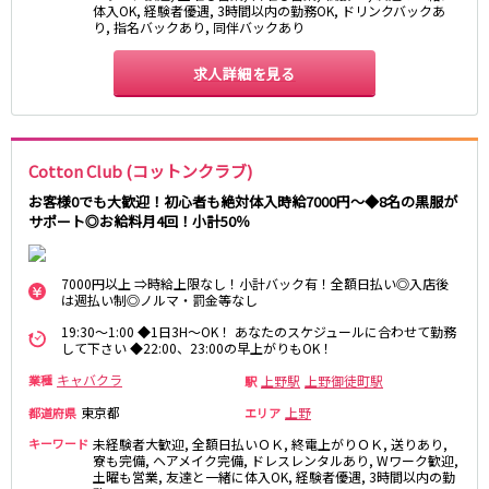
体入OK, 経験者優遇, 3時間以内の勤務OK, ドリンクバックあ
京成幕張本郷駅
り, 指名バックあり, 同伴バックあり
求人詳細を見る
東武伊勢崎線
北千住駅
新越谷駅
草加駅
獨協大学前駅
Cotton Club (コットンクラブ)
館林駅
春日部駅
押上〈スカイツリー前〉駅
谷塚駅
お客様0でも大歓迎！初心者も絶対体入時給7000円～◆8名の黒服が
サポート◎お給料月4回！小計50％
竹ノ塚駅
浅草駅
久喜駅
新伊勢崎駅
西新井駅
太田駅
7000円以上 ⇒時給上限なし！小計バック有！全額日払い◎入店後
は週払い制◎ノルマ・罰金等なし
伊勢崎駅
羽生駅
19:30～1:00 ◆1日3H～OK！ あなたのスケジュールに合わせて勤務
せんげん台駅
大袋駅
して下さい ◆22:00、23:00の早上がりもOK！
加須駅
花崎駅
キャバクラ
上野駅
上野御徒町駅
業種
駅
南羽生駅
蒲生駅
東京都
上野
都道府県
エリア
茂林寺前駅
牛田駅
キーワード
未経験者大歓迎, 全額日払いＯＫ, 終電上がりＯＫ, 送りあり,
越谷駅
五反野駅
寮も完備, ヘアメイク完備, ドレスレンタルあり, Wワーク歓迎,
小菅駅
土曜も営業, 友達と一緒に体入OK, 経験者優遇, 3時間以内の勤