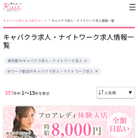
>
キャバクラ求人なら体入ルート
キャバクラ求人・ナイトワーク求人情報一覧
キャバクラ求人・ナイトワーク求人情報一
東京都
東京メトロ日比谷線
覧
上野
銀座駅
池袋
上野駅
東京都のキャバクラ求人・ナイトワーク求人
錦糸町・亀戸
秋葉原駅
新橋
北千住駅
吉祥寺
恵比寿駅
町田
六本木駅
Wワーク歓迎のキャバクラ求人・ナイトワーク求人
赤羽
中目黒駅
銀座
日比谷駅
立川
広尾駅
歌舞伎町
三ノ輪駅
五反田
蒲田
557
1〜15
▼
件中
件を表示
都営大江戸線
ひばりヶ丘・久米川
神田
渋谷
北千住
上野御徒町駅
六本木駅
八王子
練馬
練馬駅
門前仲町駅
六本木
品川・大井町・大森
東新宿駅
両国駅
秋葉原
中野
東中野駅
飯田橋駅
恵比寿
葛西