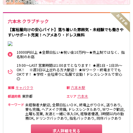
麻布十番駅
森下駅
赤坂
小岩・新小岩
勝どき駅
豊島園駅
自由が丘・学芸大学
三軒茶屋・二子玉川
六本木 クラブチック
駒込・日暮里
成増・板橋
JR中央・総武線
荻窪・阿佐ヶ谷
浅草・浅草橋・両国
【富裕層向けの安心バイト】落ち着いた雰囲気・未経験でも働きや
千葉駅
錦糸町駅
すいサポート充実！ヘアメあり・ドレス無料
下北沢・経堂
大塚・巣鴨
新宿駅
吉祥寺駅
東陽町・門前仲町
府中
船橋駅
秋葉原駅
目黒・中目黒
拝島・小作
10000円以上 ★全額日払い★祝い金10万円～★売上制ではなく、指
名制のお店
中野駅
本八幡駅
綾瀬・竹ノ塚・西新井
調布
西船橋駅
津田沼駅
19:00～LAST 営業時間は1:00までとなります！ ★週1日・1日3h～
高円寺
国分寺
OK！ ※週3日以上出れる方大歓迎！ ★Wワーク・終電まででも
亀戸駅
小岩駅
亀有・金町
新宿
OKです！ ★学校・会社帰りに私服で出勤！ドレスレンタルで安心
◎
高円寺駅
荻窪駅
明大前・烏山
四谷・神楽坂
市川駅
阿佐ヶ谷駅
キャバクラ
六本木駅
業種
駅
菊川・瑞江
高田馬場・大久保
三鷹駅
新小岩駅
守谷
大泉学園・石神井公園
東京都
六本木
都道府県
エリア
平井駅
稲毛駅
西麻布
キーワード
未経験者大歓迎, 全額日払いＯＫ, 終電上がりＯＫ, 送りあり,
両国駅
西荻窪駅
寮も完備, ヘアメイク完備, ドレスレンタルあり, Wワーク歓迎,
土曜も営業, 友達と一緒に体入OK, 経験者優遇, 3時間以内の勤
浅草橋駅
水道橋駅
神奈川県
務OK, ドリンクバックあり, 指名バックあり, 同伴バックあり
東中野駅
飯田橋駅
関内
川崎
求人詳細を見る
下総中山駅
幕張本郷駅