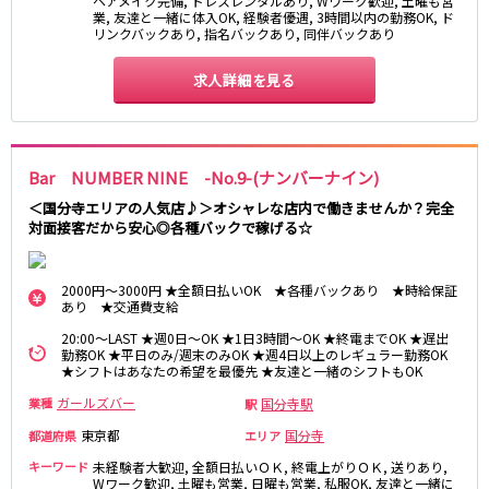
ヘアメイク完備, ドレスレンタルあり, Wワーク歓迎, 土曜も営
業, 友達と一緒に体入OK, 経験者優遇, 3時間以内の勤務OK, ド
リンクバックあり, 指名バックあり, 同伴バックあり
JR八高線(八王子～高麗川)
八王子駅
東飯能駅
求人詳細を見る
東武野田線
大宮駅
船橋駅
Bar NUMBER NINE -No.9-(ナンバーナイン)
柏駅
春日部駅
＜国分寺エリアの人気店♪＞オシャレな店内で働きませんか？完全
対面接客だから安心◎各種バックで稼げる☆
小田急江ノ島線
大和駅
藤沢駅
2000円～3000円 ★全額日払いOK ★各種バックあり ★時給保証
あり ★交通費支給
相模大野駅
湘南台駅
20:00～LAST ★週0日～OK ★1日3時間～OK ★終電までOK ★遅出
鶴間駅
中央林間駅
勤務OK ★平日のみ/週末のみOK ★週4日以上のレギュラー勤務OK
本鵠沼駅
南林間駅
★シフトはあなたの希望を最優先 ★友達と一緒のシフトもOK
ガールズバー
国分寺駅
業種
駅
京成千葉線
東京都
国分寺
都道府県
エリア
千葉中央駅
京成千葉駅
キーワード
未経験者大歓迎, 全額日払いＯＫ, 終電上がりＯＫ, 送りあり,
Wワーク歓迎, 土曜も営業, 日曜も営業, 私服OK, 友達と一緒に
京成津田沼駅
京成稲毛駅