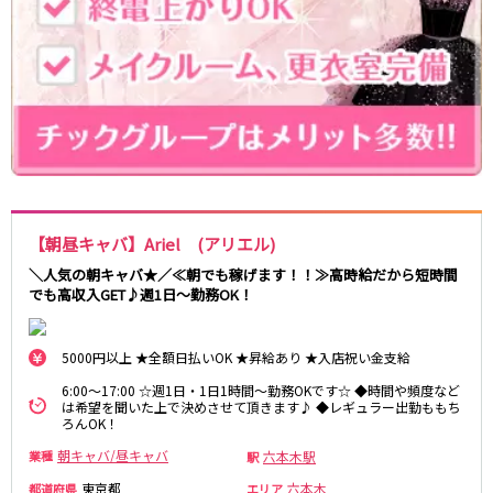
新宿駅
赤羽駅
恵比寿駅
渋谷駅
川越駅
十条駅
北赤羽駅
板橋駅
西武多摩湖線
国分寺駅
八坂駅
【朝昼キャバ】Ariel (アリエル)
小田急小田原線
＼人気の朝キャバ★／≪朝でも稼げます！！≫高時給だから短時間
新宿駅
町田駅
でも高収入GET♪週1日～勤務OK！
本厚木駅
厚木駅
相模大野駅
下北沢駅
5000円以上 ★全額日払いOK ★昇給あり ★入店祝い金支給
祖師ヶ谷大蔵駅
向ヶ丘遊園駅
6:00～17:00 ☆週1日・1日1時間～勤務OKです☆ ◆時間や頻度など
登戸駅
成城学園前駅
は希望を聞いた上で決めさせて頂きます♪ ◆レギュラー出勤ももち
ろんOK！
経堂駅
小田急相模原駅
小田原駅
豪徳寺駅
朝キャバ/昼キャバ
六本木駅
業種
駅
海老名駅
東京都
六本木
都道府県
エリア