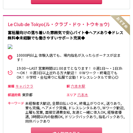
藤沢・鎌倉
相模原
四ツ谷駅
厚木
横浜
大和
溝の口
JR中央線(快速)
Le Club de Tokyo(ル・クラブ・ドゥ・トウキョウ)
平塚
福富町・伊勢佐木町
新宿駅
立川駅
富裕層向けの落ち着いた雰囲気で安心バイト◆ヘアメあり◆ドレス
横須賀
上大岡・戸塚
無料◆未経験でも働きやすいサポート充実◆
吉祥寺駅
神田駅
新横浜
武蔵小杉
八王子駅
中野駅
たまプラーザ・向ヶ丘遊園・鷺沼
元住吉・綱島
高円寺駅
荻窪駅
川崎中部
横浜東部
10000円以上 体験入店でも、場内指名が入ったらボーナスが出ま
す！
阿佐ヶ谷駅
三鷹駅
川崎北部
茅ヶ崎
国分寺駅
西荻窪駅
19:00～LAST 営業時間は1:00までとなります！ ※週1日～・1日3h
桜木町
横浜西部
～OK！ ※週3日以上出れる方大歓迎！ ※Wワーク・終電迄でも
武蔵境駅
水道橋駅
小田原・湯河原
綾瀬・海老名・座間
OK！ ※学校・会社帰りに私服で出勤！ドレスレンタルで安心◎
武蔵小金井駅
東小金井駅
キャバクラ
六本木駅
業種
駅
東中野駅
飯田橋駅
埼玉県
東京都
六本木
都道府県
エリア
国立駅
豊田駅
大宮
志木
キーワード
未経験者大歓迎, 全額日払いＯＫ, 終電上がりＯＫ, 送りあり,
西国分寺駅
高尾駅
寮も完備, ヘアメイク完備, ドレスレンタルあり, Wワーク歓迎,
南越谷
草加
四ツ谷駅
土曜も営業, 面接交通費支給, 友達と一緒に体入OK, 経験者優
遇, 3時間以内の勤務OK, ドリンクバックあり, 指名バックあり,
川越
所沢
同伴バックあり
熊谷
川口
JR山手線
浦和・北浦和
久喜