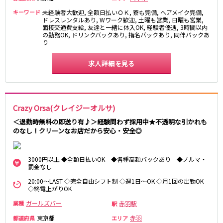
キーワード
未経験者大歓迎, 全額日払いＯＫ, 寮も完備, ヘアメイク完備,
JR東海道本線
ドレスレンタルあり, Wワーク歓迎, 土曜も営業, 日曜も営業,
面接交通費支給, 友達と一緒に体入OK, 経験者優遇, 3時間以内
の勤務OK, ドリンクバックあり, 指名バックあり, 同伴バックあ
新橋駅
川崎駅
り
横浜駅
藤沢駅
平塚駅
大船駅
求人詳細を見る
品川駅
大磯駅
戸塚駅
茅ヶ崎駅
辻堂駅
小田原駅
Crazy Orsa(クレイジーオルサ)
＜退勤時無料の即送り有♪＞経験問わず採用中★不透明な引かれも
東急東横線
のなし！クリーンなお店だから安心・安全◎
横浜駅
渋谷駅
武蔵小杉駅
中目黒駅
3000円以上 ◆全額日払いOK ◆各種高額バックあり ◆ノルマ・
自由が丘駅
代官山駅
罰金なし
新丸子駅
学芸大学駅
20:00～LAST ◇完全自由シフト制 ◇週1日～OK ◇月1回の出勤OK
◇終電上がりOK
綱島駅
祐天寺駅
元住吉駅
日吉駅
ガールズバー
赤羽駅
業種
駅
菊名駅
東京都
赤羽
都道府県
エリア