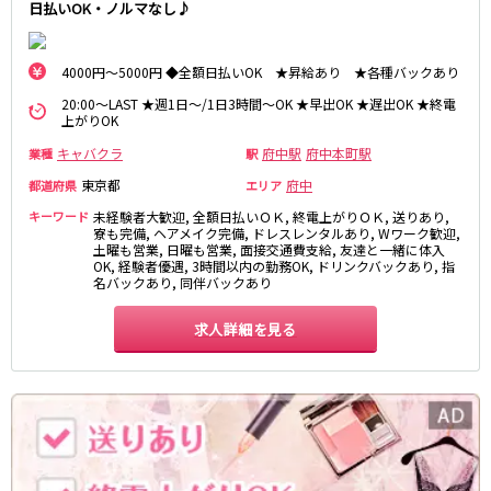
日払いOK・ノルマなし♪
松原駅
JR南武線
4000円～5000円 ◆全額日払いOK ★昇給あり ★各種バックあり
20:00～LAST ★週1日～/1日3時間～OK ★早出OK ★遅出OK ★終電
立川駅
川崎駅
上がりOK
武蔵溝ノ口駅
武蔵小杉駅
キャバクラ
府中駅
府中本町駅
業種
駅
府中本町駅
武蔵新城駅
東京都
府中
都道府県
エリア
登戸駅
稲田堤駅
キーワード
未経験者大歓迎, 全額日払いＯＫ, 終電上がりＯＫ, 送りあり,
寮も完備, ヘアメイク完備, ドレスレンタルあり, Wワーク歓迎,
JR横須賀線
土曜も営業, 日曜も営業, 面接交通費支給, 友達と一緒に体入
OK, 経験者優遇, 3時間以内の勤務OK, ドリンクバックあり, 指
新橋駅
横浜駅
名バックあり, 同伴バックあり
品川駅
大船駅
求人詳細を見る
戸塚駅
東戸塚駅
久里浜駅
横須賀駅
鎌倉駅
JR埼京線
池袋駅
大宮駅