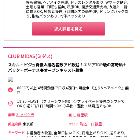
東急大井町線
寮も完備, ヘアメイク完備, ドレスレンタルあり, Wワーク歓迎,
土曜も営業, 日曜も営業, 私服OK, 面接交通費支給, 友達と一緒
に体入OK, 経験者優遇, 3時間以内の勤務OK, ドリンクバックあ
自由が丘駅
大井町駅
り, 指名バックあり, 同伴バックあり
二子玉川駅
旗の台駅
求人詳細を見る
京急本線
京急川崎駅
横浜駅
京急蒲田駅
横須賀中央駅
CLUB MIDAS(ミダス)
品川駅
汐入駅
スキル・ビジュ自慢＆指名客数アピ歓迎！エリアTOP級の高時給＋
日ノ出町駅
京急鶴見駅
バック・ボーナス◆オープンキャスト募集
上大岡駅
大森海岸駅
平和島駅
8000円以上 4時間勤務で日収4万円～可能◆『送り&ヘアメイク』無
料
京王井の頭線
19:30～LAST 【フリーシフト制】 ◇プライベート優先のシフトで
OK ◇週2日/1日3時間～OK ◇早出・遅出・終電迄でもOK！
吉祥寺駅
渋谷駅
キャバクラ
日暮里駅
業種
駅
神泉駅
下北沢駅
東京都
駒込・日暮里
都道府県
エリア
井の頭公園駅
明大前駅
キーワード
未経験者大歓迎, 全額日払いＯＫ, 終電上がりＯＫ, 送りあり,
池ノ上駅