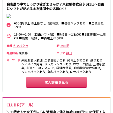
高田馬場駅
航空公園駅
良客層の中でしっかり稼ぎませんか？未経験者歓迎♪ 月1日～自由
にシフトが組める＊友達同士の応募OK！
新井薬師前駅
JR根岸線
6000円以上 ※上限なし（応相談）■各種バックあり ■全額日払
いOK
関内駅
横浜駅
19:00～1:00 【自由シフト制】 ■月1日～出勤OK ■1日3時間～出勤
桜木町駅
大船駅
OK ■残業一切無し ■終電上がりOK
キャバクラ
神田駅
業種
駅
西武池袋線
東京都
神田
都道府県
エリア
池袋駅
練馬駅
キーワード
未経験者大歓迎, 全額日払いＯＫ, 終電上がりＯＫ, 送りあり,
ヘアメイク完備, ドレスレンタルあり, Wワーク歓迎, 土曜も営
所沢駅
ひばりヶ丘駅
業, 友達と一緒に体入OK, 経験者優遇, 3時間以内の勤務OK, ド
東久留米駅
秋津駅
リンクバックあり, 指名バックあり, 同伴バックあり
清瀬駅
桜台駅
求人詳細を見る
飯能駅
大泉学園駅
保谷駅
石神井公園駅
西所沢駅
吾野駅
CLUB R(アール)
JR横浜線
＼30代オトナ女子が中心に活躍中／体入時給5,000円～+4h保証！入