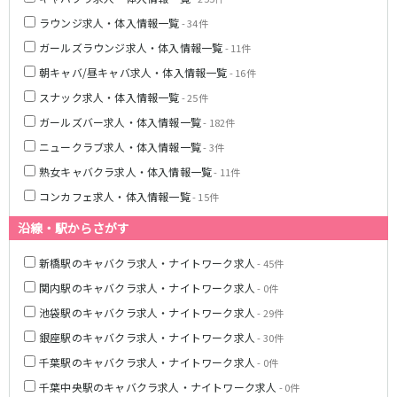
京王多摩センター駅
京王稲田堤駅
ラウンジ求人・体入情報一覧
- 34件
ガールズラウンジ求人・体入情報一覧
- 11件
多摩モノレール
朝キャバ/昼キャバ求人・体入情報一覧
- 16件
立川南駅
立川北駅
スナック求人・体入情報一覧
- 25件
高幡不動駅
ガールズバー求人・体入情報一覧
- 182件
ニュークラブ求人・体入情報一覧
- 3件
JR青梅線
熟女キャバクラ求人・体入情報一覧
- 11件
立川駅
小作駅
コンカフェ求人・体入情報一覧
- 15件
河辺駅
福生駅
沿線・駅からさがす
東武東上線
新橋駅のキャバクラ求人・ナイトワーク求人
- 45件
池袋駅
川越駅
関内駅のキャバクラ求人・ナイトワーク求人
- 0件
志木駅
朝霞台駅
池袋駅のキャバクラ求人・ナイトワーク求人
- 29件
上福岡駅
大山駅
銀座駅のキャバクラ求人・ナイトワーク求人
- 30件
川越市駅
成増駅
千葉駅のキャバクラ求人・ナイトワーク求人
- 0件
みずほ台駅
北池袋駅
千葉中央駅のキャバクラ求人・ナイトワーク求人
- 0件