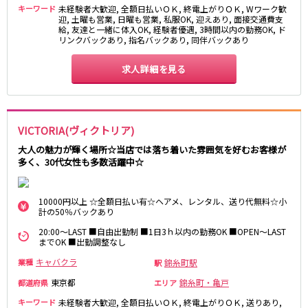
湯島駅
綾瀬駅
キーワード
未経験者大歓迎, 全額日払いＯＫ, 終電上がりＯＫ, Wワーク歓
迎, 土曜も営業, 日曜も営業, 私服OK, 迎えあり, 面接交通費支
町屋駅
西日暮里駅
給, 友達と一緒に体入OK, 経験者優遇, 3時間以内の勤務OK, ド
リンクバックあり, 指名バックあり, 同伴バックあり
表参道駅
乃木坂駅
求人詳細を見る
都営新宿線
本八幡駅
住吉駅
新宿三丁目駅
岩本町駅
VICTORIA(ヴィクトリア)
小川町駅
森下駅
大人の魅力が輝く場所☆当店では落ち着いた雰囲気を好むお客様が
瑞江駅
一之江駅
多く、30代女性も多数活躍中☆
船堀駅
菊川駅
10000円以上 ☆全額日払い有☆ヘアメ、レンタル、送り代無料☆小
つくばエクスプレス
計の50％バックあり
秋葉原駅
北千住駅
20:00～LAST ■自由出勤制 ■1日3ｈ以内の勤務OK ■OPEN～LAST
までOK ■出勤調整なし
つくば駅
研究学園駅
浅草駅
守谷駅
キャバクラ
錦糸町駅
業種
駅
三郷中央駅
八潮駅
東京都
錦糸町・亀戸
都道府県
エリア
キーワード
未経験者大歓迎, 全額日払いＯＫ, 終電上がりＯＫ, 送りあり,