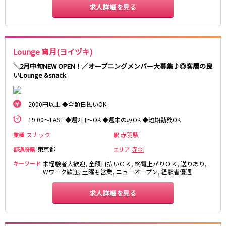
土浦
淡路町駅
水戸
四ツ谷駅
求人詳細を見る
つくば
四谷三丁目駅
取手
茨城県南
日立
JR京浜東北線
神栖・鹿嶋
勝田
北茨城
Lounge 宵月(ヨイヅキ)
新橋駅
関内駅
＼2月中旬NEW OPEN！／オープニングメンバー大募集♪◎客層の良
上野駅
大宮駅
群馬県
いLounge &snack
川崎駅
赤羽駅
高崎
前橋・伊勢崎
横浜駅
蒲田駅
2000円以上 ◆全額日払いOK
館林
太田
秋葉原駅
神田駅
桐生
渋川
桜木町駅
御徒町駅
19:00～LAST ◆週2日～OK ◆週末のみOK ◆短期勤務OK
蕨駅
南浦和駅
スナック
赤羽駅
業種
駅
浦和駅
大船駅
東京都
赤羽
都道府県
エリア
0
選択した内容で設定
該当求人
川口駅
件
日暮里駅
キーワード
未経験者大歓迎, 全額日払いＯＫ, 終電上がりＯＫ, 送りあり,
品川駅
北浦和駅
Wワーク歓迎, 土曜も営業, ニューオープン, 経験者優遇
西川口駅
大井町駅
求人詳細を見る
大森駅
東十条駅
鶴見駅
王子駅
西日暮里駅
さいたま新都心駅