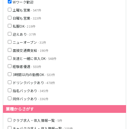
Wワーク歓迎
八柱駅
京成津田沼駅
土曜も営業
- 547件
五香駅
日曜も営業
- 323件
横浜市営地下鉄ブルーライン
私服OK
- 219件
迎えあり
- 37件
関内駅
横浜駅
ニューオープン
- 31件
桜木町駅
新横浜駅
面接交通費支給
- 190件
戸塚駅
湘南台駅
伊勢佐木長者町駅
上大岡駅
友達と一緒に体入OK
- 548件
蒔田駅
吉野町駅
経験者優遇
- 555件
3時間以内の勤務OK
- 533件
みなとみらい線
ドリンクバックあり
- 478件
横浜駅
馬車道駅
指名バックあり
- 345件
日本大通り駅
新高島駅
同伴バックあり
- 336件
みなとみらい駅
業種からさがす
京王相模原線
クラブ求人・体入情報一覧
- 5件
橋本駅
調布駅
キャバクラ求人・体入情報一覧
- 255件