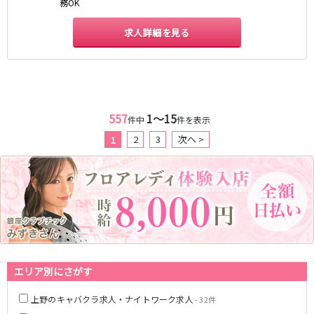
務OK
JR武蔵野線
求人詳細を見る
南越谷駅
西船橋駅
南浦和駅
北朝霞駅
府中本町駅
新秋津駅
新八柱駅
新松戸駅
557
1〜15
東所沢駅
新三郷駅
件中
件を表示
吉川駅
三郷駅
2
3
次へ >
1
越谷レイクタウン駅
東京メトロ東西線
中野駅
西船橋駅
浦安駅
葛西駅
西葛西駅
門前仲町駅
南行徳駅
高田馬場駅
エリア別にさがす
日本橋駅
飯田橋駅
上野のキャバクラ求人・ナイトワーク求人
神楽坂駅
東陽町駅
- 32件