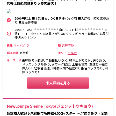
店後は時給保証あり♪良客層店！
町田駅
八王子駅
相模原駅
橋本駅
新横浜駅
淵野辺駅
5000円以上 ■全額日払いOK ■各種バック有 ■入店後、時給保証あ
り ■履歴書不要
矢部駅
成瀬駅
20:00～LAST **************** 自由シフト制 **************** ※
古淵駅
菊名駅
週1日、1日3h～OK ※終電上がりOK ＜＜レギュラー勤務の方は別途
優遇あり！＞＞
東急田園都市線
キャバクラ
吉祥寺駅
業種
駅
渋谷駅
溝の口駅
東京都
吉祥寺
都道府県
エリア
三軒茶屋駅
鷺沼駅
キーワード
未経験者大歓迎, 全額日払いＯＫ, 終電上がりＯＫ, 送りあり,
ドレスレンタルあり, Wワーク歓迎, 土曜も営業, 友達と一緒に
たまプラーザ駅
あざみ野駅
体入OK, 経験者優遇, 3時間以内の勤務OK, 指名バックあり, 同
藤が丘駅
用賀駅
伴バックあり
二子玉川駅
中央林間駅
求人詳細を見る
宮前平駅
桜新町駅
東急世田谷線
NewLounge Sienne Tokyo(ジェンヌトウキョウ)
三軒茶屋駅
西太子堂駅
下高井戸駅
宮の坂駅
超短期大歓迎♪未経験でも時給4,000円スタート◇*送りあり・全額