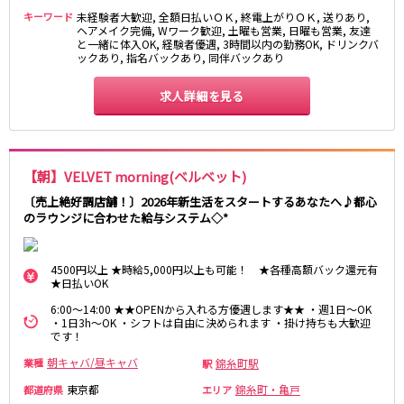
キーワード
未経験者大歓迎, 全額日払いＯＫ, 終電上がりＯＫ, 送りあり,
東急目黒線
ヘアメイク完備, Wワーク歓迎, 土曜も営業, 日曜も営業, 友達
と一緒に体入OK, 経験者優遇, 3時間以内の勤務OK, ドリンクバ
ックあり, 指名バックあり, 同伴バックあり
武蔵小杉駅
新丸子駅
目黒駅
武蔵小山駅
求人詳細を見る
日吉駅
JR常磐線(上野～取手)
【朝】VELVET morning(ベルベット)
上野駅
柏駅
〔売上絶好調店舗！〕2026年新生活をスタートするあなたへ♪都心
北千住駅
松戸駅
のラウンジに合わせた給与システム◇*
綾瀬駅
日暮里駅
南柏駅
取手駅
4500円以上 ★時給5,000円以上も可能！ ★各種高額バック還元有
金町駅
北松戸駅
★日払いOK
新松戸駅
亀有駅
6:00～14:00 ★★OPENから入れる方優遇します★★ ・週1日～OK
馬橋駅
・1日3h～OK ・シフトは自由に決められます ・掛け持ちも大歓迎
です！
東京メトロ千代田線
朝キャバ/昼キャバ
錦糸町駅
業種
駅
東京都
錦糸町・亀戸
都道府県
エリア
北千住駅
赤坂駅