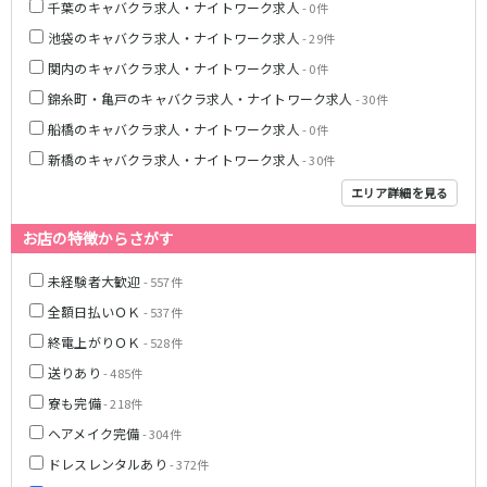
千葉のキャバクラ求人・ナイトワーク求人
- 0件
JR湘南新宿ライン
池袋のキャバクラ求人・ナイトワーク求人
- 29件
関内のキャバクラ求人・ナイトワーク求人
池袋駅
大宮駅
- 0件
赤羽駅
横浜駅
錦糸町・亀戸のキャバクラ求人・ナイトワーク求人
- 30件
恵比寿駅
渋谷駅
船橋のキャバクラ求人・ナイトワーク求人
- 0件
武蔵小杉駅
浦和駅
新橋のキャバクラ求人・ナイトワーク求人
- 30件
大船駅
戸塚駅
エリア詳細を見る
東戸塚駅
お店の特徴からさがす
東急多摩川線
未経験者大歓迎
- 557件
蒲田駅
全額日払いＯＫ
- 537件
終電上がりＯＫ
- 528件
西武国分寺線
送りあり
- 485件
東村山駅
国分寺駅
寮も完備
- 218件
ヘアメイク完備
- 304件
新京成電鉄線
ドレスレンタルあり
- 372件
松戸駅
新津田沼駅