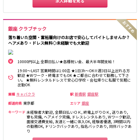
求人詳細を見る
新橋駅
池袋駅
春日部
南浦和
上野駅
新宿駅
蕨
上尾
秋葉原駅
神田駅
飯能・狭山
深谷
五反田駅
恵比寿駅
銀座 クラブチック
坂戸・東松山
渋谷駅
御徒町駅
落ち着いた空間・富裕層向けのお店で安心してバイトしませんか？
ヘアメあり・ドレス無料◇未経験でも大歓迎
品川駅
日暮里駅
千葉県
駒込駅
大塚駅
千葉
船橋
高田馬場駅
巣鴨駅
10000円以上 全額日払い★各種祝い金、最大半年間支給！
柏
市川・浦安
西日暮里駅
新大久保駅
19:00～LAST 営業時間は1:00迄 ★1日3h～OK※週3日以上出れる方
市原・木更津・君津
松戸
目黒駅
有楽町駅
歓迎 ★Wワーク・終電までもOK ★ご都合に合わせて勤務して下さ
成田・四街道・香取
津田沼
い。 ★無料レンタルドレスで安心◎学校・会社帰りに私服で気軽に
目白駅
原宿駅
出勤OK
八千代台・勝田台
東金・茂原・長生
キャバクラ
新橋駅
銀座駅
業種
駅
東京メトロ丸ノ内線
栃木県
東京都
銀座
都道府県
エリア
池袋駅
銀座駅
キーワード
未経験者大歓迎, 全額日払いＯＫ, 終電上がりＯＫ, 送りあり,
宇都宮
小山
新宿駅
赤坂見附駅
寮も完備, ヘアメイク完備, ドレスレンタルあり, Wワーク歓迎,
面接交通費支給, 友達と一緒に体入OK, 経験者優遇, 3時間以内
荻窪駅
新宿三丁目駅
の勤務OK, ドリンクバックあり, 指名バックあり, 同伴バックあ
茨城県
り
新高円寺駅
南阿佐ケ谷駅