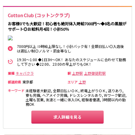
松原駅
Cotton Club (コットンクラブ)
JR南武線
お客様0でも大歓迎！初心者も絶対体入時給7000円～◆8名の黒服が
サポート◎お給料月4回！小計50％
立川駅
川崎駅
武蔵溝ノ口駅
武蔵小杉駅
府中本町駅
武蔵新城駅
7000円以上 ⇒時給上限なし！小計バック有！全額日払い◎入店後
は週払い制◎ノルマ・罰金等なし
登戸駅
稲田堤駅
19:30～1:00 ◆1日3H～OK！ あなたのスケジュールに合わせて勤務
して下さい ◆22:00、23:00の早上がりもOK！
JR横須賀線
キャバクラ
上野駅
上野御徒町駅
業種
駅
新橋駅
横浜駅
東京都
上野
都道府県
エリア
品川駅
大船駅
キーワード
未経験者大歓迎, 全額日払いＯＫ, 終電上がりＯＫ, 送りあり,
戸塚駅
東戸塚駅
寮も完備, ヘアメイク完備, ドレスレンタルあり, Wワーク歓迎,
土曜も営業, 友達と一緒に体入OK, 経験者優遇, 3時間以内の勤
久里浜駅
横須賀駅
務OK
鎌倉駅
求人詳細を見る
JR埼京線
池袋駅
大宮駅