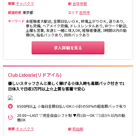
キャバクラ
吉祥寺駅
業種
湯島駅
綾瀬駅
駅
町屋駅
西日暮里駅
東京都
吉祥寺
都道府県
エリア
表参道駅
乃木坂駅
キーワード
未経験者大歓迎, 全額日払いＯＫ, 終電上がりＯＫ, 送りあり,
寮も完備, ヘアメイク完備, ドレスレンタルあり, Wワーク歓迎,
土曜も営業, 友達と一緒に体入OK, 経験者優遇, 3時間以内の勤
都営新宿線
務OK, 指名バックあり, 同伴バックあり
本八幡駅
住吉駅
求人詳細を見る
新宿三丁目駅
岩本町駅
小川町駅
森下駅
瑞江駅
一之江駅
Club Lidoisle(リドアイル)
船堀駅
菊川駅
優しいスタッフさんと楽しく稼げる☆体入時も高額バック付きで1
日体入で日収3万円以上☆上質な客層で安心
つくばエクスプレス
秋葉原駅
北千住駅
6500円以上 ☆毎日全額日払いOK☆小計の50%の超高額バック有り
つくば駅
研究学園駅
20:00～LAST ▽完全自由シフト制 ▼月1日～OK ▽1日3ｈ以内の勤
浅草駅
守谷駅
務OK
三郷中央駅
八潮駅
キャバクラ
町田駅
業種
駅