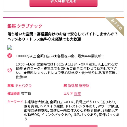
求人詳細を見る
新橋駅
池袋駅
春日部
南浦和
上野駅
新宿駅
蕨
上尾
秋葉原駅
神田駅
飯能・狭山
深谷
五反田駅
恵比寿駅
銀座 クラブチック
坂戸・東松山
渋谷駅
御徒町駅
落ち着いた空間・富裕層向けのお店で安心してバイトしませんか？
ヘアメあり・ドレス無料◇未経験でも大歓迎
品川駅
日暮里駅
千葉県
駒込駅
大塚駅
千葉
船橋
高田馬場駅
巣鴨駅
10000円以上 全額日払い★各種祝い金、最大半年間支給！
柏
市川・浦安
西日暮里駅
新大久保駅
19:00～LAST 営業時間は1:00迄 ★1日3h～OK※週3日以上出れる方
市原・木更津・君津
松戸
目黒駅
有楽町駅
歓迎 ★Wワーク・終電までもOK ★ご都合に合わせて勤務して下さ
成田・四街道・香取
津田沼
い。 ★無料レンタルドレスで安心◎学校・会社帰りに私服で気軽に
目白駅
原宿駅
出勤OK
八千代台・勝田台
東金・茂原・長生
キャバクラ
新橋駅
銀座駅
業種
駅
東京メトロ丸ノ内線
栃木県
東京都
銀座
都道府県
エリア
池袋駅
銀座駅
キーワード
未経験者大歓迎, 全額日払いＯＫ, 終電上がりＯＫ, 送りあり,
宇都宮
小山
新宿駅
赤坂見附駅
寮も完備, ヘアメイク完備, ドレスレンタルあり, Wワーク歓迎,
面接交通費支給, 友達と一緒に体入OK, 経験者優遇, 3時間以内
荻窪駅
新宿三丁目駅
の勤務OK, ドリンクバックあり, 指名バックあり, 同伴バックあ
茨城県
り
新高円寺駅
南阿佐ケ谷駅