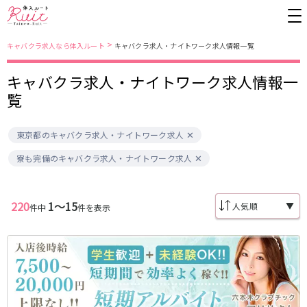
>
キャバクラ求人なら体入ルート
キャバクラ求人・ナイトワーク求人情報一覧
キャバクラ求人・ナイトワーク求人情報一
東京都
東京メトロ日比谷線
覧
上野
銀座駅
池袋
上野駅
東京都のキャバクラ求人・ナイトワーク求人
錦糸町・亀戸
秋葉原駅
新橋
北千住駅
吉祥寺
恵比寿駅
町田
六本木駅
寮も完備のキャバクラ求人・ナイトワーク求人
赤羽
中目黒駅
銀座
日比谷駅
立川
広尾駅
歌舞伎町
三ノ輪駅
五反田
蒲田
220
1〜15
▼
件中
件を表示
都営大江戸線
ひばりヶ丘・久米川
神田
渋谷
北千住
上野御徒町駅
六本木駅
八王子
練馬
練馬駅
門前仲町駅
六本木
品川・大井町・大森
東新宿駅
両国駅
秋葉原
中野
東中野駅
飯田橋駅
恵比寿
葛西