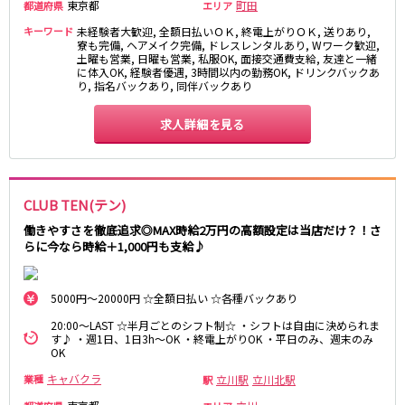
東急大井町線
東京都
町田
都道府県
エリア
キーワード
未経験者大歓迎, 全額日払いＯＫ, 終電上がりＯＫ, 送りあり,
自由が丘駅
大井町駅
寮も完備, ヘアメイク完備, ドレスレンタルあり, Wワーク歓迎,
土曜も営業, 日曜も営業, 私服OK, 面接交通費支給, 友達と一緒
二子玉川駅
旗の台駅
に体入OK, 経験者優遇, 3時間以内の勤務OK, ドリンクバックあ
り, 指名バックあり, 同伴バックあり
京急本線
求人詳細を見る
京急川崎駅
横浜駅
京急蒲田駅
横須賀中央駅
品川駅
汐入駅
CLUB TEN(テン)
日ノ出町駅
京急鶴見駅
上大岡駅
大森海岸駅
働きやすさを徹底追求◎MAX時給2万円の高額設定は当店だけ？！さ
らに今なら時給＋1,000円も支給♪
平和島駅
京王井の頭線
5000円～20000円 ☆全額日払い ☆各種バックあり
吉祥寺駅
渋谷駅
20:00～LAST ☆半月ごとのシフト制☆ ・シフトは自由に決められま
す♪ ・週1日、1日3h～OK ・終電上がりOK ・平日のみ、週末のみ
神泉駅
下北沢駅
OK
井の頭公園駅
明大前駅
キャバクラ
立川駅
立川北駅
業種
駅
池ノ上駅