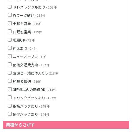
八柱駅
京成津田沼駅
ドレスレンタルあり
- 158件
五香駅
Wワーク歓迎
- 218件
土曜も営業
- 215件
横浜市営地下鉄ブルーライン
日曜も営業
- 129件
関内駅
横浜駅
私服OK
- 73件
桜木町駅
新横浜駅
迎えあり
- 24件
戸塚駅
湘南台駅
ニューオープン
- 17件
伊勢佐木長者町駅
上大岡駅
面接交通費支給
- 102件
蒔田駅
吉野町駅
友達と一緒に体入OK
- 218件
みなとみらい線
経験者優遇
- 219件
3時間以内の勤務OK
- 214件
横浜駅
馬車道駅
ドリンクバックあり
- 192件
日本大通り駅
新高島駅
指名バックあり
みなとみらい駅
- 148件
同伴バックあり
- 144件
京王相模原線
業種からさがす
橋本駅
調布駅