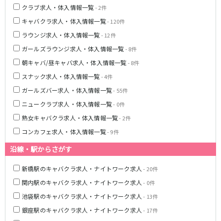
クラブ求人・体入情報一覧
- 2件
京王多摩センター駅
京王稲田堤駅
キャバクラ求人・体入情報一覧
- 120件
多摩モノレール
ラウンジ求人・体入情報一覧
- 12件
ガールズラウンジ求人・体入情報一覧
- 8件
立川南駅
立川北駅
朝キャバ/昼キャバ求人・体入情報一覧
- 8件
高幡不動駅
スナック求人・体入情報一覧
- 4件
JR青梅線
ガールズバー求人・体入情報一覧
- 55件
ニュークラブ求人・体入情報一覧
- 0件
立川駅
小作駅
熟女キャバクラ求人・体入情報一覧
河辺駅
福生駅
- 2件
コンカフェ求人・体入情報一覧
- 9件
東武東上線
沿線・駅からさがす
池袋駅
川越駅
新橋駅のキャバクラ求人・ナイトワーク求人
- 20件
志木駅
朝霞台駅
関内駅のキャバクラ求人・ナイトワーク求人
- 0件
上福岡駅
大山駅
池袋駅のキャバクラ求人・ナイトワーク求人
川越市駅
成増駅
- 13件
みずほ台駅
北池袋駅
銀座駅のキャバクラ求人・ナイトワーク求人
- 17件