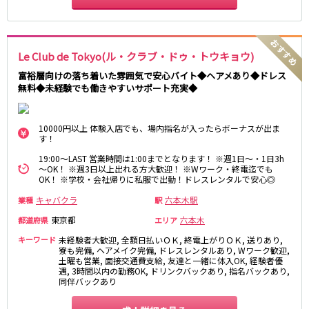
藤沢・鎌倉
相模原
四ツ谷駅
厚木
横浜
大和
溝の口
JR中央線(快速)
Le Club de Tokyo(ル・クラブ・ドゥ・トウキョウ)
平塚
福富町・伊勢佐木町
新宿駅
立川駅
富裕層向けの落ち着いた雰囲気で安心バイト◆ヘアメあり◆ドレス
横須賀
上大岡・戸塚
無料◆未経験でも働きやすいサポート充実◆
吉祥寺駅
神田駅
新横浜
武蔵小杉
八王子駅
中野駅
たまプラーザ・向ヶ丘遊園・鷺沼
元住吉・綱島
高円寺駅
荻窪駅
川崎中部
横浜東部
10000円以上 体験入店でも、場内指名が入ったらボーナスが出ま
す！
阿佐ヶ谷駅
三鷹駅
川崎北部
茅ヶ崎
国分寺駅
西荻窪駅
19:00～LAST 営業時間は1:00までとなります！ ※週1日～・1日3h
桜木町
横浜西部
～OK！ ※週3日以上出れる方大歓迎！ ※Wワーク・終電迄でも
武蔵境駅
水道橋駅
小田原・湯河原
綾瀬・海老名・座間
OK！ ※学校・会社帰りに私服で出勤！ドレスレンタルで安心◎
武蔵小金井駅
東小金井駅
キャバクラ
六本木駅
業種
駅
東中野駅
飯田橋駅
埼玉県
東京都
六本木
都道府県
エリア
国立駅
豊田駅
大宮
志木
キーワード
未経験者大歓迎, 全額日払いＯＫ, 終電上がりＯＫ, 送りあり,
西国分寺駅
高尾駅
寮も完備, ヘアメイク完備, ドレスレンタルあり, Wワーク歓迎,
南越谷
草加
四ツ谷駅
土曜も営業, 面接交通費支給, 友達と一緒に体入OK, 経験者優
遇, 3時間以内の勤務OK, ドリンクバックあり, 指名バックあり,
川越
所沢
同伴バックあり
熊谷
川口
JR山手線
浦和・北浦和
久喜