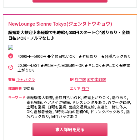
高田馬場駅
航空公園駅
新井薬師前駅
NewLounge Sienne Tokyo(ジェンヌトウキョウ)
JR根岸線
超短期大歓迎♪未経験でも時給4,000円スタート◇*送りあり・全額
日払いOK・ノルマなし♪
関内駅
横浜駅
桜木町駅
大船駅
4000円～5000円 ◆全額日払いOK ★昇給あり ★各種バックあり
西武池袋線
20:00～LAST ★週1日～/1日3時間～OK ★早出OK ★遅出OK ★終電
上がりOK
池袋駅
練馬駅
キャバクラ
府中駅
府中本町駅
業種
駅
所沢駅
ひばりヶ丘駅
東久留米駅
秋津駅
東京都
府中
都道府県
エリア
清瀬駅
桜台駅
キーワード
未経験者大歓迎, 全額日払いＯＫ, 終電上がりＯＫ, 送りあり,
寮も完備, ヘアメイク完備, ドレスレンタルあり, Wワーク歓迎,
飯能駅
大泉学園駅
土曜も営業, 日曜も営業, 面接交通費支給, 友達と一緒に体入
OK, 経験者優遇, 3時間以内の勤務OK, ドリンクバックあり, 指
保谷駅
石神井公園駅
名バックあり, 同伴バックあり
西所沢駅
吾野駅
求人詳細を見る
JR横浜線