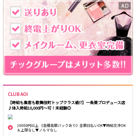
新宿駅
赤羽駅
恵比寿駅
渋谷駅
川越駅
十条駅
北赤羽駅
板橋駅
西武多摩湖線
国分寺駅
八坂駅
小田急小田原線
新宿駅
町田駅
本厚木駅
厚木駅
CLUB AOI
相模大野駅
下北沢駅
祖師ヶ谷大蔵駅
向ヶ丘遊園駅
【時給も集客も歌舞伎町トップクラス級⁉】一条葵プロデュース店
♪体入時給10,000円～可！未経験◎
登戸駅
成城学園前駅
経堂駅
小田急相模原駅
小田原駅
豪徳寺駅
10000円以上 《各種高額バックあり》全額日払いOK▼時給交渉OK
＆上限なし▼ノルマなし
海老名駅