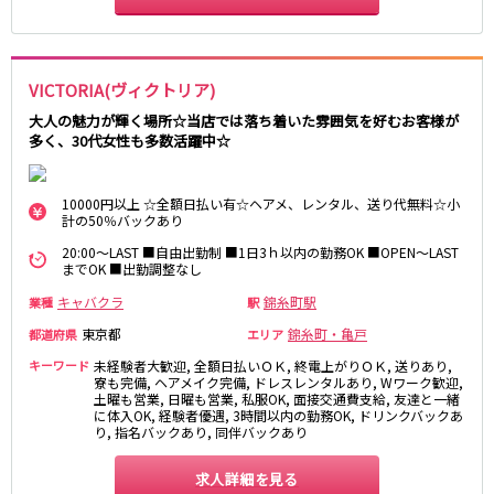
都営浅草線
新橋駅
五反田駅
VICTORIA(ヴィクトリア)
浅草駅
浅草橋駅
大人の魅力が輝く場所☆当店では落ち着いた雰囲気を好むお客様が
多く、30代女性も多数活躍中☆
東京メトロ銀座線
新橋駅
銀座駅
10000円以上 ☆全額日払い有☆ヘアメ、レンタル、送り代無料☆小
計の50％バックあり
上野駅
上野広小路駅
神田駅
渋谷駅
20:00～LAST ■自由出勤制 ■1日3ｈ以内の勤務OK ■OPEN～LAST
までOK ■出勤調整なし
赤坂見附駅
浅草駅
キャバクラ
錦糸町駅
業種
駅
田原町駅
末広町駅
東京都
錦糸町・亀戸
表参道駅
外苑前駅
都道府県
エリア
キーワード
未経験者大歓迎, 全額日払いＯＫ, 終電上がりＯＫ, 送りあり,
寮も完備, ヘアメイク完備, ドレスレンタルあり, Wワーク歓迎,
西武新宿線
土曜も営業, 日曜も営業, 私服OK, 面接交通費支給, 友達と一緒
に体入OK, 経験者優遇, 3時間以内の勤務OK, ドリンクバックあ
西武新宿駅
本川越駅
り, 指名バックあり, 同伴バックあり
所沢駅
東村山駅
求人詳細を見る
久米川駅
新所沢駅