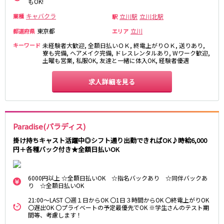
もOK!
東急目黒線
キャバクラ
立川駅
立川北駅
業種
駅
東京都
立川
都道府県
エリア
武蔵小杉駅
新丸子駅
キーワード
未経験者大歓迎, 全額日払いＯＫ, 終電上がりＯＫ, 送りあり,
目黒駅
武蔵小山駅
寮も完備, ヘアメイク完備, ドレスレンタルあり, Wワーク歓迎,
日吉駅
土曜も営業, 私服OK, 友達と一緒に体入OK, 経験者優遇
求人詳細を見る
JR常磐線(上野～取手)
上野駅
柏駅
北千住駅
松戸駅
Paradise(パラディス)
綾瀬駅
日暮里駅
南柏駅
取手駅
掛け持ちキャスト活躍中◎シフト通り出勤できればOK♪時給6,000
円＋各種バック付き★全額日払いOK
金町駅
北松戸駅
新松戸駅
亀有駅
馬橋駅
6000円以上 ☆全額日払いOK ☆指名バックあり ☆同伴バックあ
り ☆全額日払いOK
東京メトロ千代田線
21:00～LAST 〇週１日からOK 〇1日３時間からOK 〇終電上がりOK
〇遅出OK 〇プライベートの予定最優先でOK ※学生さんのテスト期
間等、考慮します！
北千住駅
赤坂駅