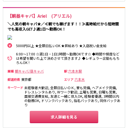
町田駅
八王子駅
相模原駅
橋本駅
【朝昼キャバ】Ariel (アリエル)
新横浜駅
淵野辺駅
＼人気の朝キャバ★／≪朝でも稼げます！！≫高時給だから短時間
矢部駅
成瀬駅
でも高収入GET♪週1日～勤務OK！
古淵駅
菊名駅
5000円以上 ★全額日払いOK ★昇給あり ★入店祝い金支給
東急田園都市線
6:00～17:00 ☆週1日・1日1時間～勤務OKです☆ ◆時間や頻度など
渋谷駅
溝の口駅
は希望を聞いた上で決めさせて頂きます♪ ◆レギュラー出勤ももち
ろんOK！
三軒茶屋駅
鷺沼駅
朝キャバ/昼キャバ
六本木駅
業種
駅
たまプラーザ駅
あざみ野駅
藤が丘駅
用賀駅
東京都
六本木
都道府県
エリア
二子玉川駅
中央林間駅
キーワード
未経験者大歓迎, 全額日払いＯＫ, 寮も完備, ヘアメイク完備,
ドレスレンタルあり, Wワーク歓迎, 土曜も営業, 日曜も営業,
宮前平駅
桜新町駅
面接交通費支給, 友達と一緒に体入OK, 経験者優遇, 3時間以内
の勤務OK, ドリンクバックあり, 指名バックあり, 同伴バックあ
り
東急世田谷線
求人詳細を見る
三軒茶屋駅
西太子堂駅
下高井戸駅
宮の坂駅