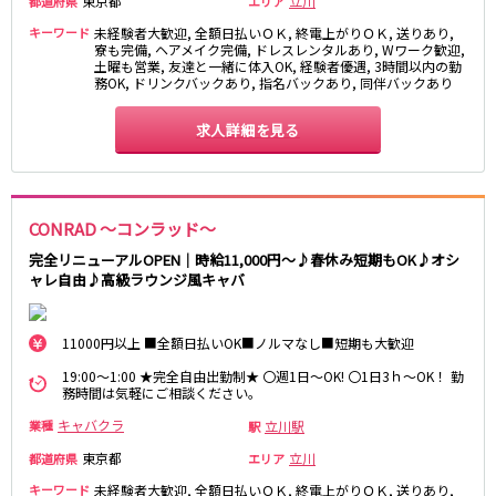
東京都
立川
都道府県
エリア
キーワード
未経験者大歓迎, 全額日払いＯＫ, 終電上がりＯＫ, 送りあり,
JR八高線(八王子～高麗川)
寮も完備, ヘアメイク完備, ドレスレンタルあり, Wワーク歓迎,
土曜も営業, 友達と一緒に体入OK, 経験者優遇, 3時間以内の勤
八王子駅
東飯能駅
務OK, ドリンクバックあり, 指名バックあり, 同伴バックあり
求人詳細を見る
東武野田線
大宮駅
船橋駅
柏駅
春日部駅
CONRAD ～コンラッド～
小田急江ノ島線
完全リニューアルOPEN｜時給11,000円～♪春休み短期もOK♪オシ
ャレ自由♪高級ラウンジ風キャバ
大和駅
藤沢駅
相模大野駅
湘南台駅
11000円以上 ■全額日払いOK■ノルマなし■短期も大歓迎
鶴間駅
中央林間駅
本鵠沼駅
南林間駅
19:00～1:00 ★完全自由出勤制★ 〇週1日～OK! 〇1日3ｈ～OK！ 勤
務時間は気軽にご相談ください。
キャバクラ
立川駅
業種
京成千葉線
駅
東京都
立川
都道府県
エリア
千葉中央駅
京成千葉駅
キーワード
未経験者大歓迎, 全額日払いＯＫ, 終電上がりＯＫ, 送りあり,
京成津田沼駅
京成稲毛駅