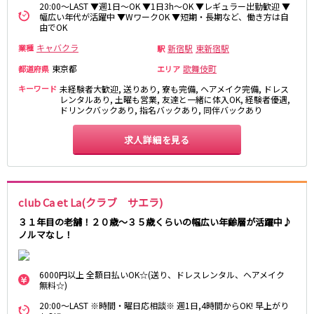
20:00～LAST ▼週1日～OK ▼1日3h～OK ▼レギュラー出勤歓迎 ▼
幅広い年代が活躍中 ▼WワークOK ▼短期・長期など、働き方は自
JR東海道本線
由でOK
キャバクラ
新宿駅
東新宿駅
業種
駅
新橋駅
川崎駅
横浜駅
藤沢駅
東京都
歌舞伎町
都道府県
エリア
平塚駅
大船駅
キーワード
未経験者大歓迎, 送りあり, 寮も完備, ヘアメイク完備, ドレス
レンタルあり, 土曜も営業, 友達と一緒に体入OK, 経験者優遇,
品川駅
大磯駅
ドリンクバックあり, 指名バックあり, 同伴バックあり
戸塚駅
茅ヶ崎駅
辻堂駅
小田原駅
求人詳細を見る
東急東横線
横浜駅
渋谷駅
club Ca et La(クラブ サエラ)
武蔵小杉駅
中目黒駅
３１年目の老舗！２０歳～３５歳くらいの幅広い年齢層が活躍中♪
自由が丘駅
代官山駅
ノルマなし！
新丸子駅
学芸大学駅
綱島駅
祐天寺駅
6000円以上 全額日払いOK☆(送り、ドレスレンタル、ヘアメイク
元住吉駅
日吉駅
無料☆)
菊名駅
20:00～LAST ※時間・曜日応相談※ 週1日,4時間からOK! 早上がり