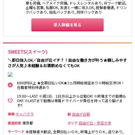
寮も完備, ヘアメイク完備, ドレスレンタルあり, Wワーク歓迎,
京成幕張本郷駅
土曜も営業, 私服OK, 友達と一緒に体入OK, 経験者優遇, ドリン
クバックあり, 指名バックあり, 同伴バックあり
東武伊勢崎線
求人詳細を見る
北千住駅
新越谷駅
草加駅
獨協大学前駅
館林駅
春日部駅
SWEETS(スイーツ)
押上〈スカイツリー前〉駅
谷塚駅
＼即日体入OK／自由が丘イチ？！自由な働き方が叶う★親しみやす
竹ノ塚駅
浅草駅
さが人気♪未経験＆お酒飲めなくてもOK
久喜駅
新伊勢崎駅
西新井駅
太田駅
6000円以上 ★全額日払いOK★2ヵ月時給保証あり※時給交渉OK！
伊勢崎駅
羽生駅
在籍者特別待遇あり
せんげん台駅
大袋駅
19:00～LAST ※週1日、1日3h以上から出勤OK! ※終電までの勤務も
加須駅
花崎駅
OK!! ※LASTまで勤務は専属ドライバーが責任を持って送り届けま
す!!
南羽生駅
蒲生駅
キャバクラ
自由が丘駅
業種
駅
茂林寺前駅
牛田駅
東京都
自由が丘・学芸大学
越谷駅
五反野駅
都道府県
エリア
小菅駅
キーワード
未経験者大歓迎, 全額日払いＯＫ, 終電上がりＯＫ, 送りあり,