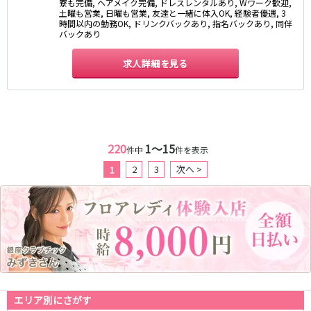
寮も完備, ヘアメイク完備, ドレスレンタルあり, Wワーク歓迎,
土曜も営業, 日曜も営業, 友達と一緒に体入OK, 経験者優遇, 3
JR武蔵野線
時間以内の勤務OK, ドリンクバックあり, 指名バックあり, 同伴
バックあり
南越谷駅
西船橋駅
求人詳細を見る
南浦和駅
北朝霞駅
府中本町駅
新秋津駅
新八柱駅
新松戸駅
東所沢駅
新三郷駅
吉川駅
三郷駅
220
1〜15
件中
件を表示
越谷レイクタウン駅
2
3
次へ >
1
東京メトロ東西線
中野駅
西船橋駅
浦安駅
葛西駅
西葛西駅
門前仲町駅
南行徳駅
高田馬場駅
日本橋駅
飯田橋駅
神楽坂駅
東陽町駅
エリア別にさがす