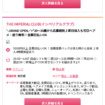
土浦
淡路町駅
水戸
四ツ谷駅
求人詳細を見る
つくば
四谷三丁目駅
取手
茨城県南
日立
JR京浜東北線
神栖・鹿嶋
勝田
北茨城
THE IMPERIAL CLUB(インペリアルクラブ)
新橋駅
関内駅
＼GRAND OPEN／+*20～30歳から応募殺到♪即日体入も可◎ヘア
上野駅
大宮駅
群馬県
メ・送り無料！全額日払いOK
川崎駅
赤羽駅
高崎
前橋・伊勢崎
横浜駅
蒲田駅
5000円以上 全額日払いOK ！各種高額バックは体入時から支給 ♪体
館林
太田
秋葉原駅
神田駅
入4時間保証あり
桐生
渋川
桜木町駅
御徒町駅
20:00～LAST 自由シフト制 ◇週1日～/1日3時間～OK ◇早出OK ◇
蕨駅
南浦和駅
遅出OK ◇終電上がりOK 好きなシフトを組めますよ!!
浦和駅
大船駅
ラウンジ
駒込駅
業種
駅
0
選択した内容で設定
該当求人
川口駅
件
日暮里駅
東京都
駒込・日暮里
都道府県
エリア
品川駅
北浦和駅
キーワード
未経験者大歓迎, 全額日払いＯＫ, 終電上がりＯＫ, 送りあり,
西川口駅
大井町駅
寮も完備, ヘアメイク完備, ドレスレンタルあり, Wワーク歓迎,
土曜も営業, 日曜も営業, ニューオープン, 友達と一緒に体入
大森駅
東十条駅
OK, 経験者優遇, 3時間以内の勤務OK, ドリンクバックあり
鶴見駅
王子駅
西日暮里駅
さいたま新都心駅
求人詳細を見る