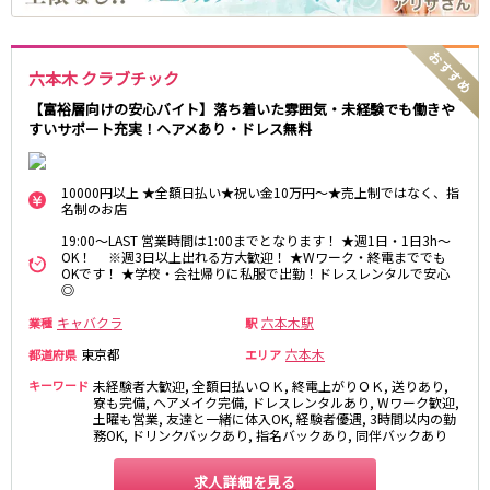
麻布十番駅
森下駅
赤坂
小岩・新小岩
勝どき駅
豊島園駅
自由が丘・学芸大学
三軒茶屋・二子玉川
六本木 クラブチック
駒込・日暮里
成増・板橋
JR中央・総武線
荻窪・阿佐ヶ谷
浅草・浅草橋・両国
【富裕層向けの安心バイト】落ち着いた雰囲気・未経験でも働きや
千葉駅
錦糸町駅
すいサポート充実！ヘアメあり・ドレス無料
下北沢・経堂
大塚・巣鴨
新宿駅
吉祥寺駅
東陽町・門前仲町
府中
船橋駅
秋葉原駅
目黒・中目黒
拝島・小作
10000円以上 ★全額日払い★祝い金10万円～★売上制ではなく、指
名制のお店
中野駅
本八幡駅
綾瀬・竹ノ塚・西新井
調布
西船橋駅
津田沼駅
19:00～LAST 営業時間は1:00までとなります！ ★週1日・1日3h～
高円寺
国分寺
OK！ ※週3日以上出れる方大歓迎！ ★Wワーク・終電まででも
亀戸駅
小岩駅
亀有・金町
新宿
OKです！ ★学校・会社帰りに私服で出勤！ドレスレンタルで安心
◎
高円寺駅
荻窪駅
明大前・烏山
四谷・神楽坂
市川駅
阿佐ヶ谷駅
キャバクラ
六本木駅
業種
駅
菊川・瑞江
高田馬場・大久保
三鷹駅
新小岩駅
守谷
大泉学園・石神井公園
東京都
六本木
都道府県
エリア
平井駅
稲毛駅
西麻布
キーワード
未経験者大歓迎, 全額日払いＯＫ, 終電上がりＯＫ, 送りあり,
両国駅
西荻窪駅
寮も完備, ヘアメイク完備, ドレスレンタルあり, Wワーク歓迎,
土曜も営業, 友達と一緒に体入OK, 経験者優遇, 3時間以内の勤
浅草橋駅
水道橋駅
神奈川県
務OK, ドリンクバックあり, 指名バックあり, 同伴バックあり
東中野駅
飯田橋駅
関内
川崎
求人詳細を見る
下総中山駅
幕張本郷駅