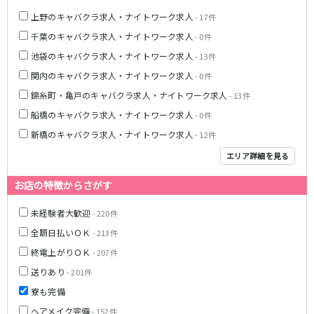
上野のキャバクラ求人・ナイトワーク求人
- 17件
JR湘南新宿ライン
千葉のキャバクラ求人・ナイトワーク求人
- 0件
池袋駅
大宮駅
池袋のキャバクラ求人・ナイトワーク求人
- 13件
赤羽駅
横浜駅
関内のキャバクラ求人・ナイトワーク求人
- 0件
恵比寿駅
渋谷駅
錦糸町・亀戸のキャバクラ求人・ナイトワーク求人
- 13件
武蔵小杉駅
浦和駅
大船駅
戸塚駅
船橋のキャバクラ求人・ナイトワーク求人
- 0件
東戸塚駅
新橋のキャバクラ求人・ナイトワーク求人
- 12件
エリア詳細を見る
東急多摩川線
お店の特徴からさがす
蒲田駅
未経験者大歓迎
- 220件
西武国分寺線
全額日払いＯＫ
- 213件
東村山駅
国分寺駅
終電上がりＯＫ
- 207件
送りあり
- 201件
新京成電鉄線
寮も完備
松戸駅
新津田沼駅
ヘアメイク完備
- 152件