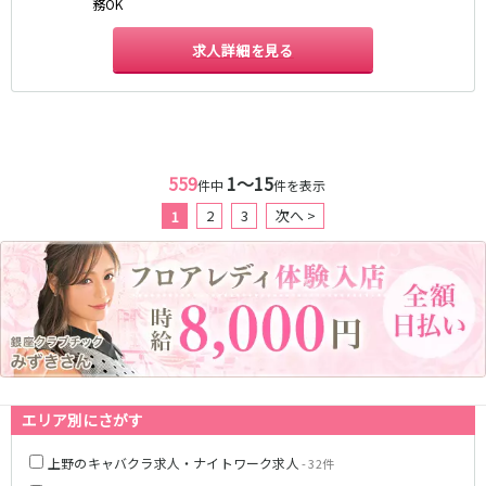
務OK
JR武蔵野線
求人詳細を見る
南越谷駅
西船橋駅
南浦和駅
北朝霞駅
府中本町駅
新秋津駅
新八柱駅
新松戸駅
559
1〜15
東所沢駅
新三郷駅
件中
件を表示
吉川駅
三郷駅
2
3
次へ >
1
越谷レイクタウン駅
東京メトロ東西線
中野駅
西船橋駅
浦安駅
葛西駅
西葛西駅
門前仲町駅
南行徳駅
高田馬場駅
エリア別にさがす
日本橋駅
飯田橋駅
上野のキャバクラ求人・ナイトワーク求人
神楽坂駅
東陽町駅
- 32件