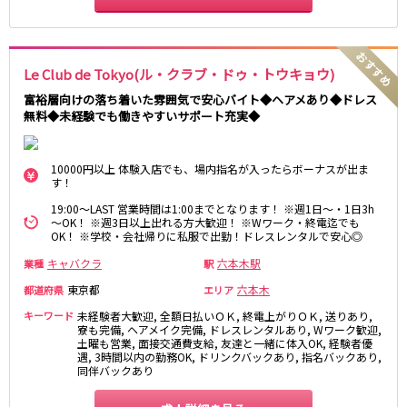
藤沢・鎌倉
相模原
四ツ谷駅
厚木
横浜
大和
溝の口
JR中央線(快速)
Le Club de Tokyo(ル・クラブ・ドゥ・トウキョウ)
平塚
福富町・伊勢佐木町
新宿駅
立川駅
富裕層向けの落ち着いた雰囲気で安心バイト◆ヘアメあり◆ドレス
横須賀
上大岡・戸塚
無料◆未経験でも働きやすいサポート充実◆
吉祥寺駅
神田駅
新横浜
武蔵小杉
八王子駅
中野駅
たまプラーザ・向ヶ丘遊園・鷺沼
元住吉・綱島
高円寺駅
荻窪駅
川崎中部
横浜東部
10000円以上 体験入店でも、場内指名が入ったらボーナスが出ま
す！
阿佐ヶ谷駅
三鷹駅
川崎北部
茅ヶ崎
国分寺駅
西荻窪駅
19:00～LAST 営業時間は1:00までとなります！ ※週1日～・1日3h
桜木町
横浜西部
～OK！ ※週3日以上出れる方大歓迎！ ※Wワーク・終電迄でも
武蔵境駅
水道橋駅
小田原・湯河原
綾瀬・海老名・座間
OK！ ※学校・会社帰りに私服で出勤！ドレスレンタルで安心◎
武蔵小金井駅
東小金井駅
キャバクラ
六本木駅
業種
駅
東中野駅
飯田橋駅
埼玉県
東京都
六本木
都道府県
エリア
国立駅
豊田駅
大宮
志木
キーワード
未経験者大歓迎, 全額日払いＯＫ, 終電上がりＯＫ, 送りあり,
西国分寺駅
高尾駅
寮も完備, ヘアメイク完備, ドレスレンタルあり, Wワーク歓迎,
南越谷
草加
四ツ谷駅
土曜も営業, 面接交通費支給, 友達と一緒に体入OK, 経験者優
遇, 3時間以内の勤務OK, ドリンクバックあり, 指名バックあり,
川越
所沢
同伴バックあり
熊谷
川口
JR山手線
浦和・北浦和
久喜