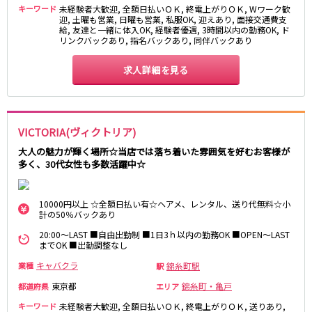
湯島駅
綾瀬駅
キーワード
未経験者大歓迎, 全額日払いＯＫ, 終電上がりＯＫ, Wワーク歓
迎, 土曜も営業, 日曜も営業, 私服OK, 迎えあり, 面接交通費支
町屋駅
西日暮里駅
給, 友達と一緒に体入OK, 経験者優遇, 3時間以内の勤務OK, ド
リンクバックあり, 指名バックあり, 同伴バックあり
表参道駅
乃木坂駅
求人詳細を見る
都営新宿線
本八幡駅
住吉駅
新宿三丁目駅
岩本町駅
VICTORIA(ヴィクトリア)
小川町駅
森下駅
大人の魅力が輝く場所☆当店では落ち着いた雰囲気を好むお客様が
瑞江駅
一之江駅
多く、30代女性も多数活躍中☆
船堀駅
菊川駅
10000円以上 ☆全額日払い有☆ヘアメ、レンタル、送り代無料☆小
つくばエクスプレス
計の50％バックあり
秋葉原駅
北千住駅
20:00～LAST ■自由出勤制 ■1日3ｈ以内の勤務OK ■OPEN～LAST
までOK ■出勤調整なし
つくば駅
研究学園駅
浅草駅
守谷駅
キャバクラ
錦糸町駅
業種
駅
三郷中央駅
八潮駅
東京都
錦糸町・亀戸
都道府県
エリア
キーワード
未経験者大歓迎, 全額日払いＯＫ, 終電上がりＯＫ, 送りあり,