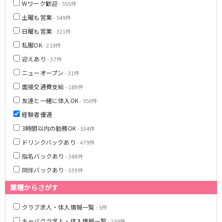
Wワーク歓迎
- 555件
八柱駅
京成津田沼駅
土曜も営業
- 549件
五香駅
日曜も営業
- 321件
横浜市営地下鉄ブルーライン
私服OK
- 219件
迎えあり
- 37件
関内駅
横浜駅
ニューオープン
- 31件
桜木町駅
新横浜駅
面接交通費支給
- 189件
戸塚駅
湘南台駅
伊勢佐木長者町駅
上大岡駅
友達と一緒に体入OK
- 550件
蒔田駅
吉野町駅
経験者優遇
3時間以内の勤務OK
- 534件
みなとみらい線
ドリンクバックあり
- 479件
横浜駅
馬車道駅
指名バックあり
- 348件
日本大通り駅
新高島駅
同伴バックあり
- 339件
みなとみらい駅
業種からさがす
京王相模原線
クラブ求人・体入情報一覧
- 5件
橋本駅
調布駅
キャバクラ求人・体入情報一覧
- 259件