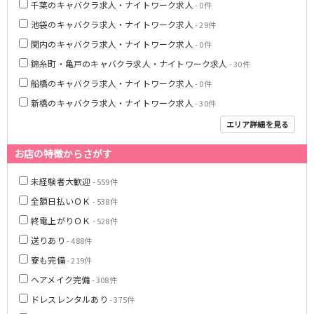
千葉のキャバクラ求人・ナイトワーク求人
- 0件
JR湘南新宿ライン
池袋のキャバクラ求人・ナイトワーク求人
- 29件
関内のキャバクラ求人・ナイトワーク求人
池袋駅
大宮駅
- 0件
赤羽駅
横浜駅
錦糸町・亀戸のキャバクラ求人・ナイトワーク求人
- 30件
恵比寿駅
渋谷駅
船橋のキャバクラ求人・ナイトワーク求人
- 0件
武蔵小杉駅
浦和駅
新橋のキャバクラ求人・ナイトワーク求人
- 30件
大船駅
戸塚駅
エリア詳細を見る
東戸塚駅
お店の特徴からさがす
東急多摩川線
未経験者大歓迎
- 559件
蒲田駅
全額日払いＯＫ
- 538件
終電上がりＯＫ
- 528件
西武国分寺線
送りあり
- 488件
東村山駅
国分寺駅
寮も完備
- 219件
ヘアメイク完備
- 308件
新京成電鉄線
ドレスレンタルあり
- 375件
松戸駅
新津田沼駅