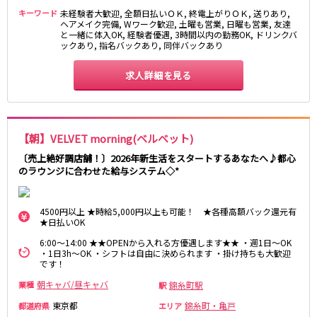
キーワード
未経験者大歓迎, 全額日払いＯＫ, 終電上がりＯＫ, 送りあり,
東急目黒線
ヘアメイク完備, Wワーク歓迎, 土曜も営業, 日曜も営業, 友達
と一緒に体入OK, 経験者優遇, 3時間以内の勤務OK, ドリンクバ
ックあり, 指名バックあり, 同伴バックあり
武蔵小杉駅
新丸子駅
目黒駅
武蔵小山駅
求人詳細を見る
日吉駅
JR常磐線(上野～取手)
【朝】VELVET morning(ベルベット)
上野駅
柏駅
〔売上絶好調店舗！〕2026年新生活をスタートするあなたへ♪都心
北千住駅
松戸駅
のラウンジに合わせた給与システム◇*
綾瀬駅
日暮里駅
南柏駅
取手駅
4500円以上 ★時給5,000円以上も可能！ ★各種高額バック還元有
金町駅
北松戸駅
★日払いOK
新松戸駅
亀有駅
6:00～14:00 ★★OPENから入れる方優遇します★★ ・週1日～OK
馬橋駅
・1日3h～OK ・シフトは自由に決められます ・掛け持ちも大歓迎
です！
東京メトロ千代田線
朝キャバ/昼キャバ
錦糸町駅
業種
駅
東京都
錦糸町・亀戸
都道府県
エリア
北千住駅
赤坂駅