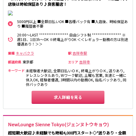
店後は時給保証あり♪良客層店！
町田駅
八王子駅
相模原駅
橋本駅
新横浜駅
淵野辺駅
5000円以上 ■全額日払いOK ■各種バック有 ■入店後、時給保証あ
り ■履歴書不要
矢部駅
成瀬駅
20:00～LAST **************** 自由シフト制 **************** ※
古淵駅
菊名駅
週1日、1日3h～OK ※終電上がりOK ＜＜レギュラー勤務の方は別途
優遇あり！＞＞
東急田園都市線
キャバクラ
吉祥寺駅
業種
駅
渋谷駅
溝の口駅
東京都
吉祥寺
都道府県
エリア
三軒茶屋駅
鷺沼駅
キーワード
未経験者大歓迎, 全額日払いＯＫ, 終電上がりＯＫ, 送りあり,
ドレスレンタルあり, Wワーク歓迎, 土曜も営業, 友達と一緒に
たまプラーザ駅
あざみ野駅
体入OK, 経験者優遇, 3時間以内の勤務OK, 指名バックあり, 同
藤が丘駅
用賀駅
伴バックあり
二子玉川駅
中央林間駅
求人詳細を見る
宮前平駅
桜新町駅
東急世田谷線
NewLounge Sienne Tokyo(ジェンヌトウキョウ)
三軒茶屋駅
西太子堂駅
下高井戸駅
宮の坂駅
超短期大歓迎♪未経験でも時給4,000円スタート◇*送りあり・全額