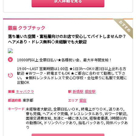
求人詳細を見る
新橋駅
池袋駅
春日部
南浦和
上野駅
新宿駅
蕨
上尾
秋葉原駅
神田駅
飯能・狭山
深谷
五反田駅
恵比寿駅
銀座 クラブチック
坂戸・東松山
渋谷駅
御徒町駅
落ち着いた空間・富裕層向けのお店で安心してバイトしませんか？
ヘアメあり・ドレス無料◇未経験でも大歓迎
品川駅
日暮里駅
千葉県
駒込駅
大塚駅
千葉
船橋
高田馬場駅
巣鴨駅
10000円以上 全額日払い★各種祝い金、最大半年間支給！
柏
市川・浦安
西日暮里駅
新大久保駅
19:00～LAST 営業時間は1:00迄 ★1日3h～OK※週3日以上出れる方
市原・木更津・君津
松戸
目黒駅
有楽町駅
歓迎 ★Wワーク・終電までもOK ★ご都合に合わせて勤務して下さ
成田・四街道・香取
津田沼
い。 ★無料レンタルドレスで安心◎学校・会社帰りに私服で気軽に
目白駅
原宿駅
出勤OK
八千代台・勝田台
東金・茂原・長生
キャバクラ
新橋駅
銀座駅
業種
駅
東京メトロ丸ノ内線
栃木県
東京都
銀座
都道府県
エリア
池袋駅
銀座駅
キーワード
未経験者大歓迎, 全額日払いＯＫ, 終電上がりＯＫ, 送りあり,
宇都宮
小山
新宿駅
赤坂見附駅
寮も完備, ヘアメイク完備, ドレスレンタルあり, Wワーク歓迎,
面接交通費支給, 友達と一緒に体入OK, 経験者優遇, 3時間以内
荻窪駅
新宿三丁目駅
の勤務OK, ドリンクバックあり, 指名バックあり, 同伴バックあ
茨城県
り
新高円寺駅
南阿佐ケ谷駅