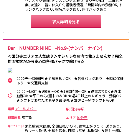
ヘアメイク完備, ドレスレンタルあり, Wワーク歓迎, 土曜も営
業, 友達と一緒に体入OK, 経験者優遇, 3時間以内の勤務OK, ド
リンクバックあり, 指名バックあり, 同伴バックあり
JR八高線(八王子～高麗川)
八王子駅
東飯能駅
求人詳細を見る
東武野田線
大宮駅
船橋駅
Bar NUMBER NINE -No.9-(ナンバーナイン)
柏駅
春日部駅
＜国分寺エリアの人気店♪＞オシャレな店内で働きませんか？完全
対面接客だから安心◎各種バックで稼げる☆
小田急江ノ島線
大和駅
藤沢駅
2000円～3000円 ★全額日払いOK ★各種バックあり ★時給保証
あり ★交通費支給
相模大野駅
湘南台駅
20:00～LAST ★週0日～OK ★1日3時間～OK ★終電までOK ★遅出
鶴間駅
中央林間駅
勤務OK ★平日のみ/週末のみOK ★週4日以上のレギュラー勤務OK
本鵠沼駅
南林間駅
★シフトはあなたの希望を最優先 ★友達と一緒のシフトもOK
ガールズバー
国分寺駅
業種
駅
京成千葉線
東京都
国分寺
都道府県
エリア
千葉中央駅
京成千葉駅
キーワード
未経験者大歓迎, 全額日払いＯＫ, 終電上がりＯＫ, 送りあり,
Wワーク歓迎, 土曜も営業, 日曜も営業, 私服OK, 友達と一緒に
京成津田沼駅
京成稲毛駅