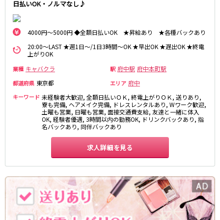
日払いOK・ノルマなし♪
松原駅
JR南武線
4000円～5000円 ◆全額日払いOK ★昇給あり ★各種バックあり
20:00～LAST ★週1日～/1日3時間～OK ★早出OK ★遅出OK ★終電
立川駅
川崎駅
上がりOK
武蔵溝ノ口駅
武蔵小杉駅
キャバクラ
府中駅
府中本町駅
業種
駅
府中本町駅
武蔵新城駅
東京都
府中
都道府県
エリア
登戸駅
稲田堤駅
キーワード
未経験者大歓迎, 全額日払いＯＫ, 終電上がりＯＫ, 送りあり,
寮も完備, ヘアメイク完備, ドレスレンタルあり, Wワーク歓迎,
JR横須賀線
土曜も営業, 日曜も営業, 面接交通費支給, 友達と一緒に体入
OK, 経験者優遇, 3時間以内の勤務OK, ドリンクバックあり, 指
新橋駅
横浜駅
名バックあり, 同伴バックあり
品川駅
大船駅
求人詳細を見る
戸塚駅
東戸塚駅
久里浜駅
横須賀駅
鎌倉駅
JR埼京線
池袋駅
大宮駅