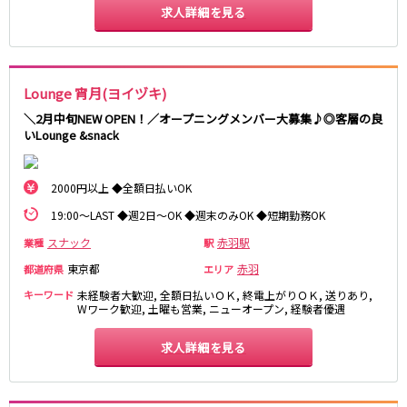
土浦
淡路町駅
水戸
四ツ谷駅
求人詳細を見る
つくば
四谷三丁目駅
取手
茨城県南
日立
JR京浜東北線
神栖・鹿嶋
勝田
北茨城
Lounge 宵月(ヨイヅキ)
新橋駅
関内駅
＼2月中旬NEW OPEN！／オープニングメンバー大募集♪◎客層の良
上野駅
大宮駅
群馬県
いLounge &snack
川崎駅
赤羽駅
高崎
前橋・伊勢崎
横浜駅
蒲田駅
2000円以上 ◆全額日払いOK
館林
太田
秋葉原駅
神田駅
桐生
渋川
桜木町駅
御徒町駅
19:00～LAST ◆週2日～OK ◆週末のみOK ◆短期勤務OK
蕨駅
南浦和駅
スナック
赤羽駅
業種
駅
浦和駅
大船駅
東京都
赤羽
都道府県
エリア
0
選択した内容で設定
該当求人
川口駅
件
日暮里駅
キーワード
未経験者大歓迎, 全額日払いＯＫ, 終電上がりＯＫ, 送りあり,
品川駅
北浦和駅
Wワーク歓迎, 土曜も営業, ニューオープン, 経験者優遇
西川口駅
大井町駅
求人詳細を見る
大森駅
東十条駅
鶴見駅
王子駅
西日暮里駅
さいたま新都心駅