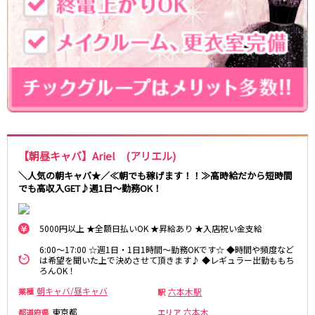
新宿駅
赤羽駅
恵比寿駅
渋谷駅
川越駅
十条駅
北赤羽駅
板橋駅
西武多摩湖線
国分寺駅
八坂駅
【朝昼キャバ】Ariel (アリエル)
小田急小田原線
＼人気の朝キャバ★／≪朝でも稼げます！！≫高時給だから短時間
新宿駅
町田駅
でも高収入GET♪週1日～勤務OK！
本厚木駅
厚木駅
相模大野駅
下北沢駅
5000円以上 ★全額日払いOK ★昇給あり ★入店祝い金支給
祖師ヶ谷大蔵駅
向ヶ丘遊園駅
6:00～17:00 ☆週1日・1日1時間～勤務OKです☆ ◆時間や頻度など
登戸駅
成城学園前駅
は希望を聞いた上で決めさせて頂きます♪ ◆レギュラー出勤ももち
ろんOK！
経堂駅
小田急相模原駅
小田原駅
豪徳寺駅
朝キャバ/昼キャバ
六本木駅
業種
駅
海老名駅
東京都
六本木
都道府県
エリア