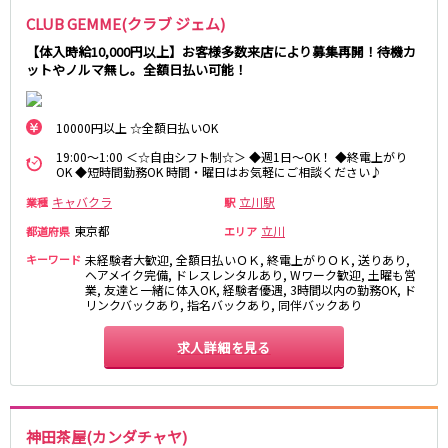
CLUB GEMME(クラブ ジェム)
都営浅草線
【体入時給10,000円以上】お客様多数来店により募集再開！待機カ
ットやノルマ無し。全額日払い可能！
新橋駅
五反田駅
浅草駅
浅草橋駅
10000円以上 ☆全額日払いOK
東京メトロ銀座線
19:00～1:00 ＜☆自由シフト制☆＞ ◆週1日～OK！ ◆終電上がり
OK ◆短時間勤務OK 時間・曜日はお気軽にご相談ください♪
新橋駅
銀座駅
キャバクラ
立川駅
業種
駅
上野駅
上野広小路駅
神田駅
渋谷駅
東京都
立川
都道府県
エリア
赤坂見附駅
浅草駅
キーワード
未経験者大歓迎, 全額日払いＯＫ, 終電上がりＯＫ, 送りあり,
ヘアメイク完備, ドレスレンタルあり, Wワーク歓迎, 土曜も営
田原町駅
末広町駅
業, 友達と一緒に体入OK, 経験者優遇, 3時間以内の勤務OK, ド
表参道駅
外苑前駅
リンクバックあり, 指名バックあり, 同伴バックあり
求人詳細を見る
西武新宿線
西武新宿駅
本川越駅
所沢駅
東村山駅
神田茶屋(カンダチャヤ)
久米川駅
新所沢駅