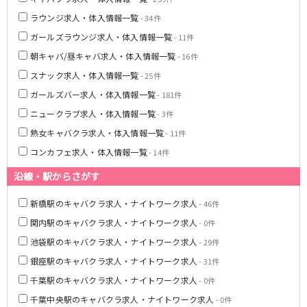
京王多摩センター駅
京王稲田堤駅
ラウンジ求人・体入情報一覧
- 34件
ガールズラウンジ求人・体入情報一覧
- 11件
多摩モノレール
朝キャバ/昼キャバ求人・体入情報一覧
- 16件
立川南駅
立川北駅
スナック求人・体入情報一覧
- 25件
高幡不動駅
ガールズバー求人・体入情報一覧
- 181件
ニュークラブ求人・体入情報一覧
- 3件
JR青梅線
熟女キャバクラ求人・体入情報一覧
- 11件
立川駅
小作駅
コンカフェ求人・体入情報一覧
- 14件
河辺駅
福生駅
沿線・駅からさがす
東武東上線
新橋駅のキャバクラ求人・ナイトワーク求人
- 46件
池袋駅
川越駅
関内駅のキャバクラ求人・ナイトワーク求人
- 0件
志木駅
朝霞台駅
池袋駅のキャバクラ求人・ナイトワーク求人
- 29件
上福岡駅
大山駅
銀座駅のキャバクラ求人・ナイトワーク求人
- 31件
川越市駅
成増駅
千葉駅のキャバクラ求人・ナイトワーク求人
- 0件
みずほ台駅
北池袋駅
千葉中央駅のキャバクラ求人・ナイトワーク求人
- 0件