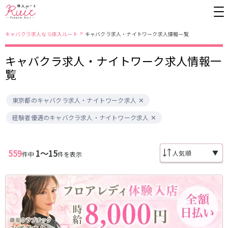
>
キャバクラ求人なら体入ルート
キャバクラ求人・ナイトワーク求人情報一覧
キャバクラ求人・ナイトワーク求人情報一
東京都
東京メトロ日比谷線
覧
上野
銀座駅
池袋
上野駅
東京都のキャバクラ求人・ナイトワーク求人
錦糸町・亀戸
秋葉原駅
新橋
北千住駅
吉祥寺
恵比寿駅
町田
六本木駅
経験者優遇のキャバクラ求人・ナイトワーク求人
赤羽
中目黒駅
銀座
日比谷駅
立川
広尾駅
歌舞伎町
三ノ輪駅
五反田
蒲田
559
1〜15
▼
件中
件を表示
都営大江戸線
ひばりヶ丘・久米川
神田
渋谷
北千住
上野御徒町駅
六本木駅
八王子
練馬
練馬駅
門前仲町駅
六本木
品川・大井町・大森
東新宿駅
両国駅
秋葉原
中野
東中野駅
飯田橋駅
恵比寿
葛西