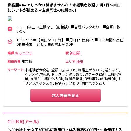
高田馬場駅
航空公園駅
良客層の中でしっかり稼ぎませんか？未経験者歓迎♪ 月1日～自由
にシフトが組める＊友達同士の応募OK！
新井薬師前駅
JR根岸線
6000円以上 ※上限なし（応相談）■各種バックあり ■全額日払
いOK
関内駅
横浜駅
19:00～1:00 【自由シフト制】 ■月1日～出勤OK ■1日3時間～出勤
桜木町駅
大船駅
OK ■残業一切無し ■終電上がりOK
キャバクラ
神田駅
業種
駅
西武池袋線
東京都
神田
都道府県
エリア
池袋駅
練馬駅
キーワード
未経験者大歓迎, 全額日払いＯＫ, 終電上がりＯＫ, 送りあり,
ヘアメイク完備, ドレスレンタルあり, Wワーク歓迎, 土曜も営
所沢駅
ひばりヶ丘駅
業, 友達と一緒に体入OK, 経験者優遇, 3時間以内の勤務OK, ド
東久留米駅
秋津駅
リンクバックあり, 指名バックあり, 同伴バックあり
清瀬駅
桜台駅
求人詳細を見る
飯能駅
大泉学園駅
保谷駅
石神井公園駅
西所沢駅
吾野駅
CLUB R(アール)
JR横浜線
＼30代オトナ女子が中心に活躍中／体入時給5,000円～+4h保証！入