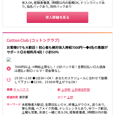
体入OK, 経験者優遇, 3時間以内の勤務OK, ドリンクバックあ
京成幕張本郷駅
り, 指名バックあり, 同伴バックあり
求人詳細を見る
東武伊勢崎線
北千住駅
新越谷駅
草加駅
獨協大学前駅
Cotton Club (コットンクラブ)
館林駅
春日部駅
押上〈スカイツリー前〉駅
谷塚駅
お客様0でも大歓迎！初心者も絶対体入時給7000円～◆8名の黒服が
サポート◎お給料月4回！小計50％
竹ノ塚駅
浅草駅
久喜駅
新伊勢崎駅
西新井駅
太田駅
7000円以上 ⇒時給上限なし！小計バック有！全額日払い◎入店後
は週払い制◎ノルマ・罰金等なし
伊勢崎駅
羽生駅
19:30～1:00 ◆1日3H～OK！ あなたのスケジュールに合わせて勤務
せんげん台駅
大袋駅
して下さい ◆22:00、23:00の早上がりもOK！
加須駅
花崎駅
キャバクラ
上野駅
上野御徒町駅
業種
駅
南羽生駅
蒲生駅
東京都
上野
都道府県
エリア
茂林寺前駅
牛田駅
キーワード
未経験者大歓迎, 全額日払いＯＫ, 終電上がりＯＫ, 送りあり,
越谷駅
五反野駅
寮も完備, ヘアメイク完備, ドレスレンタルあり, Wワーク歓迎,
小菅駅
土曜も営業, 友達と一緒に体入OK, 経験者優遇, 3時間以内の勤