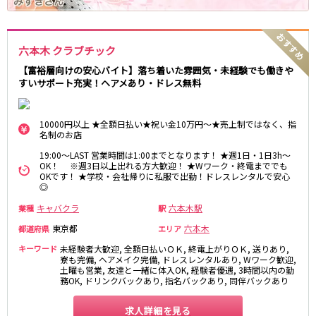
麻布十番駅
森下駅
赤坂
小岩・新小岩
勝どき駅
豊島園駅
自由が丘・学芸大学
三軒茶屋・二子玉川
六本木 クラブチック
駒込・日暮里
成増・板橋
JR中央・総武線
荻窪・阿佐ヶ谷
浅草・浅草橋・両国
【富裕層向けの安心バイト】落ち着いた雰囲気・未経験でも働きや
千葉駅
錦糸町駅
すいサポート充実！ヘアメあり・ドレス無料
下北沢・経堂
大塚・巣鴨
新宿駅
吉祥寺駅
東陽町・門前仲町
府中
船橋駅
秋葉原駅
目黒・中目黒
拝島・小作
10000円以上 ★全額日払い★祝い金10万円～★売上制ではなく、指
名制のお店
中野駅
本八幡駅
綾瀬・竹ノ塚・西新井
調布
西船橋駅
津田沼駅
19:00～LAST 営業時間は1:00までとなります！ ★週1日・1日3h～
高円寺
国分寺
OK！ ※週3日以上出れる方大歓迎！ ★Wワーク・終電まででも
亀戸駅
小岩駅
亀有・金町
新宿
OKです！ ★学校・会社帰りに私服で出勤！ドレスレンタルで安心
◎
高円寺駅
荻窪駅
明大前・烏山
四谷・神楽坂
市川駅
阿佐ヶ谷駅
キャバクラ
六本木駅
業種
駅
菊川・瑞江
高田馬場・大久保
三鷹駅
新小岩駅
守谷
大泉学園・石神井公園
東京都
六本木
都道府県
エリア
平井駅
稲毛駅
西麻布
キーワード
未経験者大歓迎, 全額日払いＯＫ, 終電上がりＯＫ, 送りあり,
両国駅
西荻窪駅
寮も完備, ヘアメイク完備, ドレスレンタルあり, Wワーク歓迎,
土曜も営業, 友達と一緒に体入OK, 経験者優遇, 3時間以内の勤
浅草橋駅
水道橋駅
神奈川県
務OK, ドリンクバックあり, 指名バックあり, 同伴バックあり
東中野駅
飯田橋駅
関内
川崎
求人詳細を見る
下総中山駅
幕張本郷駅