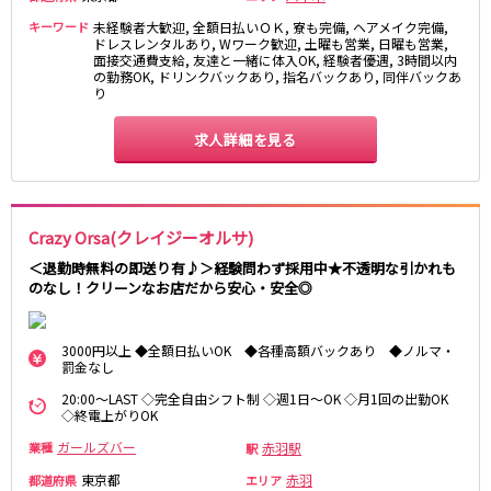
キーワード
未経験者大歓迎, 全額日払いＯＫ, 寮も完備, ヘアメイク完備,
JR東海道本線
ドレスレンタルあり, Wワーク歓迎, 土曜も営業, 日曜も営業,
面接交通費支給, 友達と一緒に体入OK, 経験者優遇, 3時間以内
の勤務OK, ドリンクバックあり, 指名バックあり, 同伴バックあ
新橋駅
川崎駅
り
横浜駅
藤沢駅
平塚駅
大船駅
求人詳細を見る
品川駅
大磯駅
戸塚駅
茅ヶ崎駅
辻堂駅
小田原駅
Crazy Orsa(クレイジーオルサ)
＜退勤時無料の即送り有♪＞経験問わず採用中★不透明な引かれも
東急東横線
のなし！クリーンなお店だから安心・安全◎
横浜駅
渋谷駅
武蔵小杉駅
中目黒駅
3000円以上 ◆全額日払いOK ◆各種高額バックあり ◆ノルマ・
自由が丘駅
代官山駅
罰金なし
新丸子駅
学芸大学駅
20:00～LAST ◇完全自由シフト制 ◇週1日～OK ◇月1回の出勤OK
◇終電上がりOK
綱島駅
祐天寺駅
元住吉駅
日吉駅
ガールズバー
赤羽駅
業種
駅
菊名駅
東京都
赤羽
都道府県
エリア