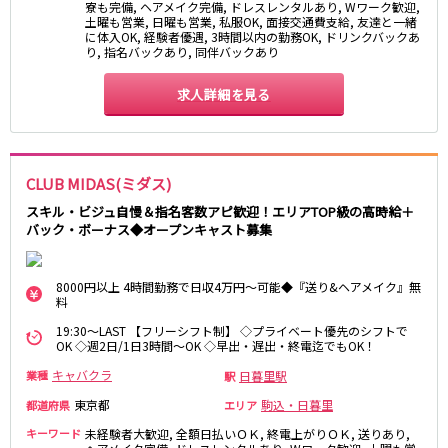
東急大井町線
寮も完備, ヘアメイク完備, ドレスレンタルあり, Wワーク歓迎,
土曜も営業, 日曜も営業, 私服OK, 面接交通費支給, 友達と一緒
に体入OK, 経験者優遇, 3時間以内の勤務OK, ドリンクバックあ
自由が丘駅
大井町駅
り, 指名バックあり, 同伴バックあり
二子玉川駅
旗の台駅
求人詳細を見る
京急本線
京急川崎駅
横浜駅
京急蒲田駅
横須賀中央駅
CLUB MIDAS(ミダス)
品川駅
汐入駅
スキル・ビジュ自慢＆指名客数アピ歓迎！エリアTOP級の高時給＋
日ノ出町駅
京急鶴見駅
バック・ボーナス◆オープンキャスト募集
上大岡駅
大森海岸駅
平和島駅
8000円以上 4時間勤務で日収4万円～可能◆『送り&ヘアメイク』無
料
京王井の頭線
19:30～LAST 【フリーシフト制】 ◇プライベート優先のシフトで
OK ◇週2日/1日3時間～OK ◇早出・遅出・終電迄でもOK！
吉祥寺駅
渋谷駅
キャバクラ
日暮里駅
業種
駅
神泉駅
下北沢駅
東京都
駒込・日暮里
都道府県
エリア
井の頭公園駅
明大前駅
キーワード
未経験者大歓迎, 全額日払いＯＫ, 終電上がりＯＫ, 送りあり,
池ノ上駅