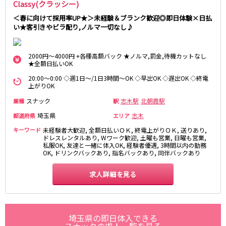
Classy(クラッシー)
麻布十番駅
森下駅
赤坂
小岩・新小岩
勝どき駅
豊島園駅
＜春に向けて採用率UP★＞未経験＆ブランク歓迎◎即日体験×日払
自由が丘・学芸大学
三軒茶屋・二子玉川
い★客引きやビラ配り,ノルマ一切なし♪
駒込・日暮里
成増・板橋
JR中央・総武線
荻窪・阿佐ヶ谷
浅草・浅草橋・両国
2000円～4000円 +各種高額バック ★ノルマ,罰金,待機カットなし
千葉駅
錦糸町駅
下北沢・経堂
大塚・巣鴨
★全額日払いOK
新宿駅
吉祥寺駅
東陽町・門前仲町
府中
20:00～0:00 ◇週1日～/1日3時間～OK ◇早出OK ◇遅出OK ◇終電
船橋駅
秋葉原駅
上がりOK
目黒・中目黒
拝島・小作
中野駅
本八幡駅
綾瀬・竹ノ塚・西新井
調布
スナック
志木駅
北朝霞駅
業種
駅
西船橋駅
津田沼駅
高円寺
国分寺
埼玉県
志木
都道府県
エリア
亀戸駅
小岩駅
亀有・金町
新宿
キーワード
未経験者大歓迎, 全額日払いＯＫ, 終電上がりＯＫ, 送りあり,
高円寺駅
荻窪駅
ドレスレンタルあり, Wワーク歓迎, 土曜も営業, 日曜も営業,
明大前・烏山
四谷・神楽坂
私服OK, 友達と一緒に体入OK, 経験者優遇, 3時間以内の勤務
市川駅
阿佐ヶ谷駅
菊川・瑞江
高田馬場・大久保
OK, ドリンクバックあり, 指名バックあり, 同伴バックあり
三鷹駅
新小岩駅
守谷
大泉学園・石神井公園
平井駅
稲毛駅
求人詳細を見る
西麻布
両国駅
西荻窪駅
浅草橋駅
水道橋駅
神奈川県
東中野駅
飯田橋駅
埼玉県の即日体入できる
関内
川崎
下総中山駅
幕張本郷駅