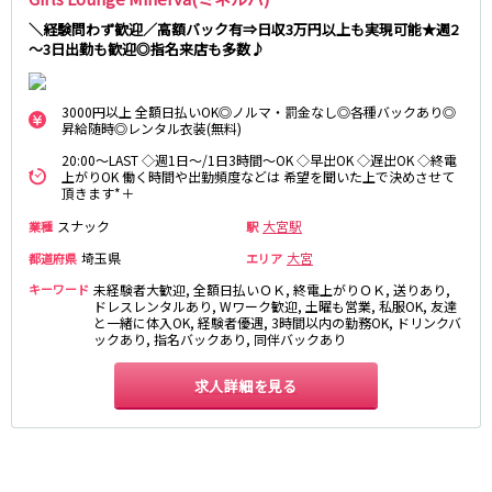
松原駅
＼経験問わず歓迎／高額バック有⇒日収3万円以上も実現可能★週2
～3日出勤も歓迎◎指名来店も多数♪
JR南武線
立川駅
川崎駅
3000円以上 全額日払いOK◎ノルマ・罰金なし◎各種バックあり◎
昇給随時◎レンタル衣装(無料)
武蔵溝ノ口駅
武蔵小杉駅
20:00～LAST ◇週1日～/1日3時間～OK ◇早出OK ◇遅出OK ◇終電
府中本町駅
武蔵新城駅
上がりOK 働く時間や出勤頻度などは 希望を聞いた上で決めさせて
登戸駅
稲田堤駅
頂きます*＋
スナック
大宮駅
業種
駅
JR横須賀線
埼玉県
大宮
都道府県
エリア
新橋駅
横浜駅
キーワード
未経験者大歓迎, 全額日払いＯＫ, 終電上がりＯＫ, 送りあり,
ドレスレンタルあり, Wワーク歓迎, 土曜も営業, 私服OK, 友達
品川駅
大船駅
と一緒に体入OK, 経験者優遇, 3時間以内の勤務OK, ドリンクバ
戸塚駅
東戸塚駅
ックあり, 指名バックあり, 同伴バックあり
久里浜駅
横須賀駅
求人詳細を見る
鎌倉駅
JR埼京線
池袋駅
大宮駅