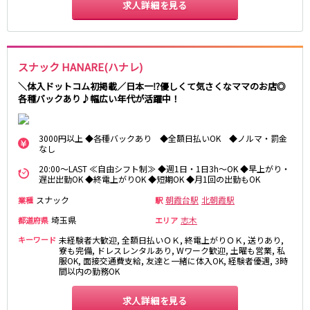
土浦
淡路町駅
水戸
四ツ谷駅
求人詳細を見る
つくば
四谷三丁目駅
取手
茨城県南
日立
JR京浜東北線
神栖・鹿嶋
勝田
スナック HANARE(ハナレ)
北茨城
新橋駅
関内駅
＼体入ドットコム初掲載／日本一⁉優しくて気さくなママのお店◎
上野駅
大宮駅
各種バックあり♪幅広い年代が活躍中！
群馬県
川崎駅
赤羽駅
高崎
前橋・伊勢崎
横浜駅
蒲田駅
3000円以上 ◆各種バックあり ◆全額日払いOK ◆ノルマ・罰金
館林
太田
秋葉原駅
神田駅
なし
桐生
渋川
桜木町駅
御徒町駅
20:00～LAST ≪自由シフト制≫ ◆週1日・1日3h～OK ◆早上がり・
遅出出勤OK ◆終電上がりOK ◆短期OK ◆月1回の出勤もOK
蕨駅
南浦和駅
浦和駅
大船駅
スナック
朝霞台駅
北朝霞駅
業種
駅
0
選択した内容で設定
該当求人
川口駅
件
日暮里駅
埼玉県
志木
都道府県
エリア
品川駅
北浦和駅
キーワード
未経験者大歓迎, 全額日払いＯＫ, 終電上がりＯＫ, 送りあり,
西川口駅
大井町駅
寮も完備, ドレスレンタルあり, Wワーク歓迎, 土曜も営業, 私
服OK, 面接交通費支給, 友達と一緒に体入OK, 経験者優遇, 3時
大森駅
東十条駅
間以内の勤務OK
鶴見駅
王子駅
西日暮里駅
求人詳細を見る
さいたま新都心駅