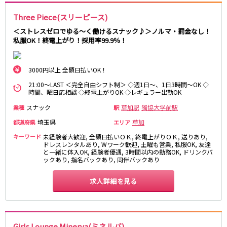
町田駅
八王子駅
Three Piece(スリーピース)
相模原駅
橋本駅
＜ストレスゼロでゆる～く働けるスナック♪＞ノルマ・罰金なし！
新横浜駅
淵野辺駅
私服OK！終電上がり！採用率99.9％！
矢部駅
成瀬駅
古淵駅
菊名駅
3000円以上 全額日払いOK！
東急田園都市線
21:00～LAST ＜完全自由シフト制＞ ◇週1日～、1日3時間～OK ◇
時間、曜日応相談 ◇終電上がりOK ◇レギュラー出勤OK
渋谷駅
溝の口駅
スナック
草加駅
獨協大学前駅
業種
駅
三軒茶屋駅
鷺沼駅
埼玉県
草加
都道府県
エリア
たまプラーザ駅
あざみ野駅
キーワード
未経験者大歓迎, 全額日払いＯＫ, 終電上がりＯＫ, 送りあり,
藤が丘駅
用賀駅
ドレスレンタルあり, Wワーク歓迎, 土曜も営業, 私服OK, 友達
と一緒に体入OK, 経験者優遇, 3時間以内の勤務OK, ドリンクバ
二子玉川駅
中央林間駅
ックあり, 指名バックあり, 同伴バックあり
宮前平駅
桜新町駅
求人詳細を見る
東急世田谷線
三軒茶屋駅
西太子堂駅
下高井戸駅
宮の坂駅
Girls Lounge Minerva(ミネルバ)