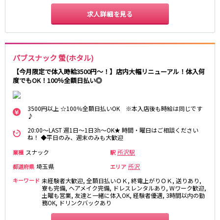
新橋駅
池袋駅
春日部
南浦和
求人詳細を見る
上野駅
新宿駅
蕨
上尾
秋葉原駅
神田駅
飯能・狭山
深谷
五反田駅
恵比寿駅
坂戸・東松山
渋谷駅
御徒町駅
パブスナック 螢(ホタル)
品川駅
日暮里駅
千葉県
【今月限定で体入時給3500円～！】店内大幅リニューアル！体入何
度でもOK！100％全額日払い◎
駒込駅
大塚駅
千葉
船橋
高田馬場駅
巣鴨駅
柏
市川・浦安
西日暮里駅
新大久保駅
3500円以上 ☆100％全額日払いOK ※本入店後も時給は同じです
市原・木更津・君津
松戸
♪
目黒駅
有楽町駅
成田・四街道・香取
津田沼
目白駅
原宿駅
20:00～LAST 週1日～1日3h～OK★ 時間・曜日はご相談ください
ね！ ◆平日のみ、週末のみも大歓迎
八千代台・勝田台
東金・茂原・長生
スナック
所沢駅
業種
東京メトロ丸ノ内線
駅
栃木県
埼玉県
所沢
都道府県
エリア
池袋駅
銀座駅
宇都宮
小山
キーワード
未経験者大歓迎, 全額日払いＯＫ, 終電上がりＯＫ, 送りあり,
新宿駅
赤坂見附駅
寮も完備, ヘアメイク完備, ドレスレンタルあり, Wワーク歓迎,
荻窪駅
土曜も営業, 友達と一緒に体入OK, 経験者優遇, 3時間以内の勤
新宿三丁目駅
茨城県
務OK, ドリンクバックあり
新高円寺駅
南阿佐ケ谷駅