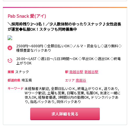
高田馬場駅
航空公園駅
新井薬師前駅
Pab Snack 愛(アイ)
＼採用枠残り2～3名！／少人数体制のゆったりスナック♪女性店長
JR根岸線
が運営◆私服OK！スタッフも同時募集中
関内駅
横浜駅
桜木町駅
大船駅
2500円～6000円 ◇全額日払いOK◇ノルマ・罰金なし◇送り無料◇
種類豊富なバックあり
西武池袋線
20:00～LAST ◇週1日～/1日3時間～OK ◇早出OK ◇遅出OK ◇終電
上がりOK
池袋駅
練馬駅
スナック
南越谷駅
新越谷駅
業種
駅
所沢駅
ひばりヶ丘駅
埼玉県
南越谷
都道府県
エリア
東久留米駅
秋津駅
キーワード
未経験者大歓迎, 全額日払いＯＫ, 終電上がりＯＫ, 送りあり,
清瀬駅
桜台駅
Wワーク歓迎, 土曜も営業, 日曜も営業, 私服OK, 友達と一緒に
飯能駅
大泉学園駅
体入OK, 経験者優遇, 3時間以内の勤務OK, ドリンクバックあ
り, 指名バックあり, 同伴バックあり
保谷駅
石神井公園駅
西所沢駅
吾野駅
求人詳細を見る
JR横浜線