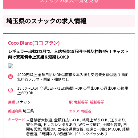
スナックの求人一覧を見る
藤沢・鎌倉
相模原
四ツ谷駅
厚木
横浜
大和
溝の口
埼玉県のスナックの求人情報
JR中央線(快速)
平塚
福富町・伊勢佐木町
新宿駅
立川駅
横須賀
上大岡・戸塚
吉祥寺駅
神田駅
新横浜
武蔵小杉
Coco Blanc(ココ ブラン)
八王子駅
中野駅
たまプラーザ・向ヶ丘遊園・鷺沼
元住吉・綱島
レギュラー出勤3カ月で、入店祝金15万円⇒残り枠数4名！キャスト
高円寺駅
荻窪駅
向け寮完備◆上京組＆短期もOK♪
川崎中部
横浜東部
阿佐ヶ谷駅
三鷹駅
川崎北部
茅ヶ崎
国分寺駅
西荻窪駅
桜木町
横浜西部
4000円以上 全額日払いOK◎面接＆本入後も交通費支給◎送りほぼ
武蔵境駅
水道橋駅
無料◎ノルマ・罰金・強制なし
小田原・湯河原
綾瀬・海老名・座間
武蔵小金井駅
東小金井駅
19:00～LAST ◇週1日～/1日3時間～OK ◇早出OK ◇遅出OK ◇終電
上がりOK
東中野駅
飯田橋駅
埼玉県
国立駅
豊田駅
スナック
南越谷駅
新越谷駅
業種
駅
大宮
志木
西国分寺駅
高尾駅
埼玉県
南越谷
都道府県
エリア
南越谷
草加
四ツ谷駅
キーワード
未経験者大歓迎, 全額日払いＯＫ, 終電上がりＯＫ, 送りあり,
川越
所沢
寮も完備, ドレスレンタルあり, Wワーク歓迎, 土曜も営業, 日
熊谷
曜も営業, 私服OK, 面接交通費支給, 友達と一緒に体入OK, 経験
川口
JR山手線
者優遇, 3時間以内の勤務OK, ドリンクバックあり
浦和・北浦和
久喜