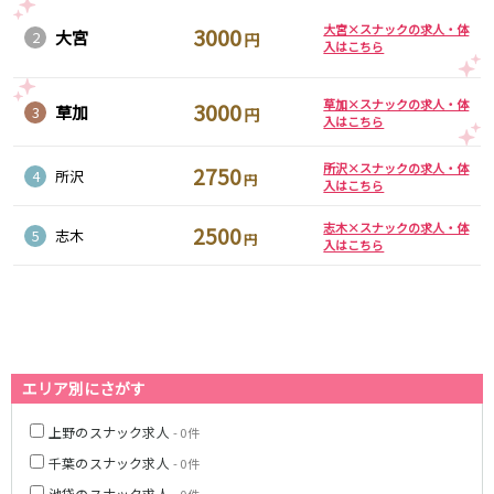
大宮×スナックの求人・体
3000
大宮
2
円
JR東海道本線
入はこちら
新橋駅
川崎駅
草加×スナックの求人・体
3000
横浜駅
藤沢駅
草加
3
円
入はこちら
平塚駅
大船駅
品川駅
大磯駅
所沢×スナックの求人・体
2750
4
所沢
円
入はこちら
戸塚駅
茅ヶ崎駅
辻堂駅
小田原駅
志木×スナックの求人・体
2500
5
志木
円
入はこちら
東急東横線
横浜駅
渋谷駅
武蔵小杉駅
中目黒駅
自由が丘駅
代官山駅
エリア別にさがす
新丸子駅
学芸大学駅
綱島駅
祐天寺駅
上野のスナック求人
- 0件
元住吉駅
日吉駅
千葉のスナック求人
- 0件
菊名駅
池袋のスナック求人