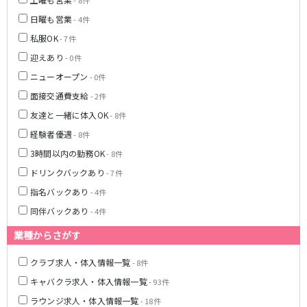
- 8件
湯島駅
綾瀬駅
日曜も営業
- 4件
町屋駅
西日暮里駅
私服OK
- 7件
表参道駅
乃木坂駅
迎えあり
- 0件
都営新宿線
ニューオープン
- 0件
面接交通費支給
- 2件
本八幡駅
住吉駅
友達と一緒に体入OK
- 8件
新宿三丁目駅
岩本町駅
経験者優遇
小川町駅
森下駅
- 8件
瑞江駅
一之江駅
3時間以内の勤務OK
- 8件
船堀駅
菊川駅
ドリンクバックあり
- 7件
指名バックあり
- 4件
つくばエクスプレス
同伴バックあり
- 4件
秋葉原駅
北千住駅
業種からさがす
つくば駅
研究学園駅
浅草駅
守谷駅
クラブ求人・体入情報一覧
- 8件
三郷中央駅
八潮駅
キャバクラ求人・体入情報一覧
- 93件
ラウンジ求人・体入情報一覧
- 18件