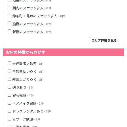
- 0件
関内のスナック求人
- 0件
東急目黒線
錦糸町・亀戸のスナック求人
- 0件
武蔵小杉駅
新丸子駅
船橋のスナック求人
- 0件
目黒駅
武蔵小山駅
新橋のスナック求人
- 0件
日吉駅
エリア詳細を見る
JR常磐線(上野～取手)
お店の特徴からさがす
上野駅
柏駅
未経験者大歓迎
- 8件
北千住駅
松戸駅
綾瀬駅
日暮里駅
全額日払いＯＫ
- 8件
南柏駅
取手駅
終電上がりＯＫ
- 8件
金町駅
北松戸駅
送りあり
- 8件
新松戸駅
亀有駅
寮も完備
- 4件
馬橋駅
ヘアメイク完備
- 1件
ドレスレンタルあり
- 7件
東京メトロ千代田線
Wワーク歓迎
- 8件
北千住駅
赤坂駅
土曜も営業