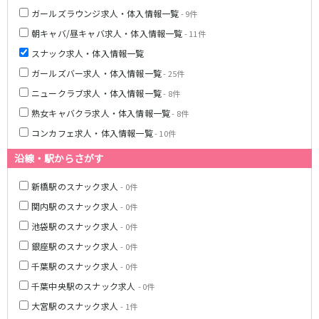
東急大井町線
ガールズラウンジ求人・体入情報一覧
- 9件
自由が丘駅
大井町駅
朝キャバ/昼キャバ求人・体入情報一覧
- 11件
二子玉川駅
旗の台駅
スナック求人・体入情報一覧
ガールズバー求人・体入情報一覧
- 25件
京急本線
ニュークラブ求人・体入情報一覧
- 8件
京急川崎駅
横浜駅
熟女キャバクラ求人・体入情報一覧
- 8件
京急蒲田駅
横須賀中央駅
コンカフェ求人・体入情報一覧
- 10件
品川駅
汐入駅
沿線・駅からさがす
日ノ出町駅
京急鶴見駅
上大岡駅
大森海岸駅
新橋駅のスナック求人
- 0件
平和島駅
関内駅のスナック求人
- 0件
池袋駅のスナック求人
- 0件
京王井の頭線
銀座駅のスナック求人
- 0件
吉祥寺駅
渋谷駅
千葉駅のスナック求人
- 0件
神泉駅
下北沢駅
千葉中央駅のスナック求人
- 0件
井の頭公園駅
明大前駅
大宮駅のスナック求人
- 1件
池ノ上駅