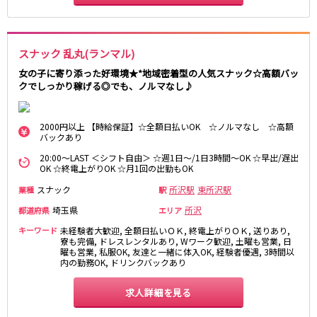
都営浅草線
新橋駅
五反田駅
スナック 乱丸(ランマル)
浅草駅
浅草橋駅
女の子に寄り添った好環境★*地域密着型の人気スナック☆高額バッ
クでしっかり稼げる◎でも、ノルマなし♪
東京メトロ銀座線
2000円以上 【時給保証】☆全額日払いOK ☆ノルマなし ☆高額
新橋駅
銀座駅
バックあり
上野駅
上野広小路駅
20:00～LAST ＜シフト自由＞ ☆週1日～/1日3時間～OK ☆早出/遅出
神田駅
渋谷駅
OK ☆終電上がりOK ☆月1回の出勤もOK
赤坂見附駅
浅草駅
スナック
所沢駅
東所沢駅
業種
駅
田原町駅
末広町駅
埼玉県
所沢
都道府県
エリア
表参道駅
外苑前駅
キーワード
未経験者大歓迎, 全額日払いＯＫ, 終電上がりＯＫ, 送りあり,
寮も完備, ドレスレンタルあり, Wワーク歓迎, 土曜も営業, 日
西武新宿線
曜も営業, 私服OK, 友達と一緒に体入OK, 経験者優遇, 3時間以
内の勤務OK, ドリンクバックあり
西武新宿駅
本川越駅
所沢駅
求人詳細を見る
東村山駅
久米川駅
新所沢駅