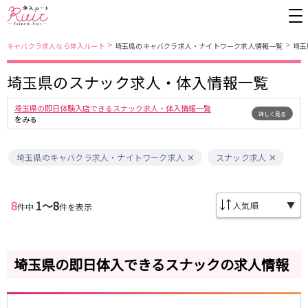
>
>
キャバクラ求人なら体入ルート
埼玉県のキャバクラ求人・ナイトワーク求人情報一覧
埼玉
埼玉県のスナック求人・体入情報一覧
東京都
東京メトロ日比谷線
埼玉県の即日体験入店できるスナック求人・体入情報一覧
詳しく見る
上野
銀座駅
池袋
上野駅
をみる
錦糸町・亀戸
秋葉原駅
新橋
北千住駅
吉祥寺
恵比寿駅
町田
六本木駅
埼玉県のキャバクラ求人・ナイトワーク求人
スナック求人
赤羽
中目黒駅
銀座
日比谷駅
立川
広尾駅
歌舞伎町
三ノ輪駅
8
1〜8
五反田
蒲田
▼
件中
件を表示
都営大江戸線
ひばりヶ丘・久米川
神田
渋谷
北千住
上野御徒町駅
六本木駅
八王子
練馬
埼玉県の即日体入できるスナックの求人情報
練馬駅
門前仲町駅
六本木
品川・大井町・大森
東新宿駅
両国駅
秋葉原
中野
東中野駅
飯田橋駅
恵比寿
葛西