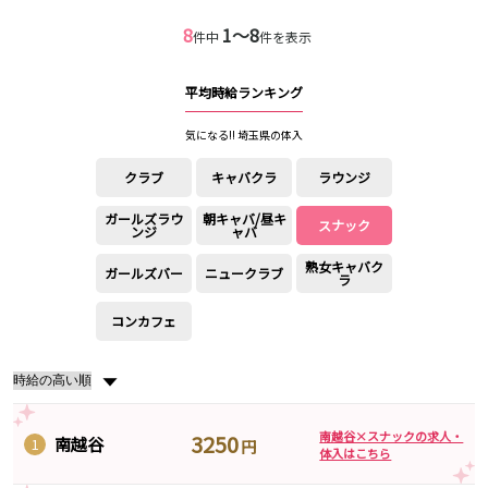
新宿駅
赤羽駅
8
1〜8
件中
件を表示
恵比寿駅
渋谷駅
川越駅
十条駅
平均時給ランキング
北赤羽駅
板橋駅
気になる!! 埼玉県の体入
西武多摩湖線
クラブ
キャバクラ
ラウンジ
国分寺駅
八坂駅
ガールズラウ
朝キャバ/昼キ
スナック
ンジ
ャバ
小田急小田原線
熟女キャバク
ガールズバー
ニュークラブ
ラ
新宿駅
町田駅
本厚木駅
厚木駅
コンカフェ
相模大野駅
下北沢駅
祖師ヶ谷大蔵駅
向ヶ丘遊園駅
▼
登戸駅
成城学園前駅
経堂駅
小田急相模原駅
南越谷×スナックの求人・
3250
南越谷
1
円
小田原駅
豪徳寺駅
体入はこちら
海老名駅