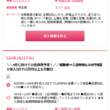
ガールズバー
朝霞台駅
北朝霞駅
業種
駅
町田駅
八王子駅
埼玉県
志木
都道府県
エリア
相模原駅
橋本駅
キーワード
未経験者大歓迎, 全額日払いＯＫ, 終電上がりＯＫ, 送りあり,
新横浜駅
淵野辺駅
寮も完備, Wワーク歓迎, 土曜も営業, 日曜も営業, 私服OK, 友
達と一緒に体入OK, 経験者優遇, 3時間以内の勤務OK, ドリンク
矢部駅
成瀬駅
バックあり
古淵駅
菊名駅
求人詳細を見る
東急田園都市線
渋谷駅
溝の口駅
三軒茶屋駅
鷺沼駅
CLUB JILL(ジル)
たまプラーザ駅
あざみ野駅
＼＼4月に向けて10名採用予定！／／経験者⇒入店時給6,000円保証
藤が丘駅
用賀駅
☆体入3日で10万円以上も可能◎
二子玉川駅
中央林間駅
宮前平駅
桜新町駅
6000円～10000円 体入3日で72,000円＆各種バック保証◆全額日払
いOK◆ノルマ罰金なし
東急世田谷線
20:00～LAST ◆週1日・1日3時間～ ◆終電までOK ◆遅出OK☆ ※登
録制あり ※アナタの希望を考慮してシフトは決めていきます♪ ★本
三軒茶屋駅
西太子堂駅
入店後も勤務時間最低4時間保証！
下高井戸駅
宮の坂駅
キャバクラ
川越駅
本川越駅
業種
駅