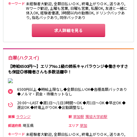
キーワード
未経験者大歓迎, 全額日払いＯＫ, 終電上がりＯＫ, 送りあり,
Wワーク歓迎, 土曜も営業, 日曜も営業, 私服OK, 友達と一緒に
JR東海道本線
体入OK, 経験者優遇, 3時間以内の勤務OK, ドリンクバックあ
り, 指名バックあり, 同伴バックあり
新橋駅
川崎駅
横浜駅
藤沢駅
求人詳細を見る
平塚駅
大船駅
品川駅
大磯駅
戸塚駅
茅ヶ崎駅
白翠(ハクスイ)
辻堂駅
小田原駅
【時給6500円～】エリアNo.1級の姉系キャバラウンジ◆働きやすさ
も保証◎移籍者さんも多数活躍中！
東急東横線
横浜駅
渋谷駅
6500円以上 ◆時給上限なし◆全額日払いOK◆各種高額バックあり
武蔵小杉駅
中目黒駅
◆ノルマ・罰金・待機カットなし
自由が丘駅
代官山駅
20:00～LAST ◆週1日～/1日3時間～OK ◆月1日～OK ◆早出OK ◆
遅出OK ◆終電上がりOK ◆出勤調整なし
新丸子駅
学芸大学駅
ラウンジ
綱島駅
祐天寺駅
草加駅
獨協大学前駅
業種
駅
元住吉駅
日吉駅
埼玉県
草加
都道府県
エリア
菊名駅
キーワード
未経験者大歓迎, 全額日払いＯＫ, 終電上がりＯＫ, 送りあり,