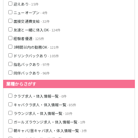
迎えあり
- 15件
JR湘南新宿ライン
ニューオープン
- 4件
池袋駅
大宮駅
面接交通費支給
- 32件
赤羽駅
横浜駅
友達と一緒に体入OK
- 124件
恵比寿駅
渋谷駅
経験者優遇
- 125件
武蔵小杉駅
浦和駅
3時間以内の勤務OK
- 121件
大船駅
戸塚駅
ドリンクバックあり
- 105件
東戸塚駅
指名バックあり
- 97件
東急多摩川線
同伴バックあり
- 96件
業種からさがす
蒲田駅
クラブ求人・体入情報一覧
- 0件
西武国分寺線
キャバクラ求人・体入情報一覧
- 85件
東村山駅
国分寺駅
ラウンジ求人・体入情報一覧
- 10件
ガールズラウンジ求人・体入情報一覧
- 1件
新京成電鉄線
朝キャバ/昼キャバ求人・体入情報一覧
- 3件
松戸駅
新津田沼駅