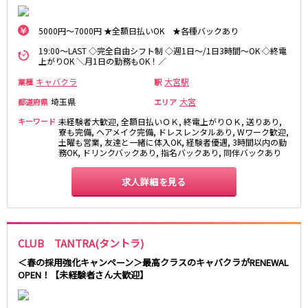
藤沢・鎌倉
相模原
四ツ谷駅
厚木
横浜
5000円～7000円 ★全額日払いOK ★各種バックあり
大和
溝の口
JR中央線(快速)
19:00～LAST ◇完全自由シフト制 ◇週1日～/1日3時間～OK ◇終電
平塚
福富町・伊勢佐木町
上がりOK ＼月1日の勤務もOK！／
新宿駅
立川駅
横須賀
上大岡・戸塚
キャバクラ
大宮駅
業種
駅
吉祥寺駅
神田駅
新横浜
武蔵小杉
埼玉県
大宮
都道府県
エリア
八王子駅
中野駅
たまプラーザ・向ヶ丘遊園・鷺沼
元住吉・綱島
キーワード
未経験者大歓迎, 全額日払いＯＫ, 終電上がりＯＫ, 送りあり,
高円寺駅
荻窪駅
川崎中部
横浜東部
寮も完備, ヘアメイク完備, ドレスレンタルあり, Wワーク歓迎,
阿佐ヶ谷駅
三鷹駅
土曜も営業, 友達と一緒に体入OK, 経験者優遇, 3時間以内の勤
川崎北部
茅ヶ崎
務OK, ドリンクバックあり, 指名バックあり, 同伴バックあり
国分寺駅
西荻窪駅
桜木町
横浜西部
武蔵境駅
水道橋駅
小田原・湯河原
綾瀬・海老名・座間
求人詳細を見る
武蔵小金井駅
東小金井駅
東中野駅
飯田橋駅
埼玉県
国立駅
豊田駅
大宮
志木
CLUB TANTRA(タントラ)
西国分寺駅
高尾駅
南越谷
草加
四ツ谷駅
＜春の採用強化キャンペーン＞最高クラスのキャバクラがRENEWAL
川越
所沢
OPEN！【未経験者さん大歓迎】
熊谷
川口
JR山手線
浦和・北浦和
久喜