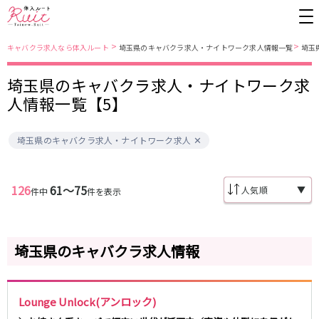
>
>
キャバクラ求人なら体入ルート
埼玉県のキャバクラ求人・ナイトワーク求人情報一覧
埼玉
埼玉県のキャバクラ求人・ナイトワーク求
東京都
東京メトロ日比谷線
人情報一覧【5】
上野
銀座駅
池袋
上野駅
埼玉県のキャバクラ求人・ナイトワーク求人
錦糸町・亀戸
秋葉原駅
新橋
北千住駅
吉祥寺
恵比寿駅
町田
六本木駅
赤羽
中目黒駅
銀座
日比谷駅
126
61〜75
▼
件中
件を表示
立川
広尾駅
歌舞伎町
三ノ輪駅
五反田
蒲田
都営大江戸線
ひばりヶ丘・久米川
神田
埼玉県のキャバクラ求人情報
渋谷
北千住
上野御徒町駅
六本木駅
八王子
練馬
練馬駅
門前仲町駅
六本木
品川・大井町・大森
東新宿駅
両国駅
Lounge Unlock(アンロック)
秋葉原
中野
東中野駅
飯田橋駅
恵比寿
葛西