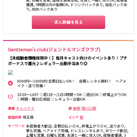
湯島駅
綾瀬駅
優遇, 3時間以内の勤務OK, ドリンクバックあり, 指名バックあ
り, 同伴バックあり
町屋駅
西日暮里駅
表参道駅
乃木坂駅
求人詳細を見る
都営新宿線
本八幡駅
住吉駅
Gentleman's club(ジェントルマンズクラブ)
新宿三丁目駅
岩本町駅
【未経験者積極採用中！】毎月キャスト向けのイベントあり！プチ
小川町駅
森下駅
ボーナスで還元♪レギュラー出勤手当あり◎
瑞江駅
一之江駅
船堀駅
菊川駅
6000円～10000円 全額日払いOK！ 各種レンタル無料！ ヘアメ
イク・送り完備！
つくばエクスプレス
20:00～LAST ◇週1日～/1日3時間～OK ◇遅出OK ◇終電上がりOK
◇時間・曜日応相談 ◇レギュラー出勤OK
秋葉原駅
北千住駅
キャバクラ
蕨駅
西川口駅
業種
つくば駅
研究学園駅
駅
浅草駅
守谷駅
埼玉県
蕨
都道府県
エリア
三郷中央駅
八潮駅
キーワード
未経験者大歓迎, 全額日払いＯＫ, 終電上がりＯＫ, 送りあり,
寮も完備, ヘアメイク完備, ドレスレンタルあり, Wワーク歓迎,
土曜も営業, 日曜も営業, 友達と一緒に体入OK, 経験者優遇, 3