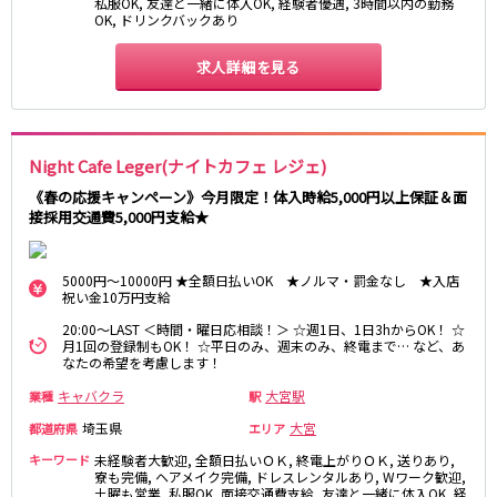
私服OK, 友達と一緒に体入OK, 経験者優遇, 3時間以内の勤務
OK, ドリンクバックあり
JR八高線(八王子～高麗川)
求人詳細を見る
八王子駅
東飯能駅
東武野田線
Night Cafe Leger(ナイトカフェ レジェ)
大宮駅
船橋駅
《春の応援キャンペーン》今月限定！体入時給5,000円以上保証＆面
柏駅
春日部駅
接採用交通費5,000円支給★
小田急江ノ島線
5000円～10000円 ★全額日払いOK ★ノルマ・罰金なし ★入店
大和駅
藤沢駅
祝い金10万円支給
相模大野駅
湘南台駅
20:00～LAST ＜時間・曜日応相談！＞ ☆週1日、1日3hからOK！ ☆
月1回の登録制もOK！ ☆平日のみ、週末のみ、終電まで… など、あ
鶴間駅
中央林間駅
なたの希望を考慮します！
本鵠沼駅
南林間駅
キャバクラ
大宮駅
業種
駅
京成千葉線
埼玉県
大宮
都道府県
エリア
キーワード
未経験者大歓迎, 全額日払いＯＫ, 終電上がりＯＫ, 送りあり,
千葉中央駅
京成千葉駅
寮も完備, ヘアメイク完備, ドレスレンタルあり, Wワーク歓迎,
土曜も営業, 私服OK, 面接交通費支給, 友達と一緒に体入OK, 経
京成津田沼駅
京成稲毛駅