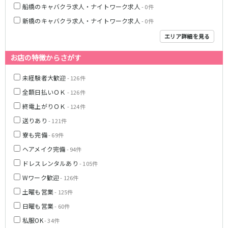
船橋のキャバクラ求人・ナイトワーク求人
- 0件
JR武蔵野線
新橋のキャバクラ求人・ナイトワーク求人
- 0件
南越谷駅
西船橋駅
エリア詳細を見る
南浦和駅
北朝霞駅
お店の特徴からさがす
府中本町駅
新秋津駅
新八柱駅
新松戸駅
未経験者大歓迎
- 126件
東所沢駅
新三郷駅
全額日払いＯＫ
- 126件
吉川駅
三郷駅
終電上がりＯＫ
- 124件
越谷レイクタウン駅
送りあり
- 121件
寮も完備
東京メトロ東西線
- 69件
ヘアメイク完備
- 94件
中野駅
西船橋駅
ドレスレンタルあり
- 105件
浦安駅
葛西駅
Wワーク歓迎
- 126件
西葛西駅
門前仲町駅
土曜も営業
南行徳駅
- 125件
高田馬場駅
日本橋駅
飯田橋駅
日曜も営業
- 60件
神楽坂駅
東陽町駅
私服OK
- 34件