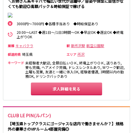
＼お姉さん系キャバで幅広い世代が活躍中／容姿や体型に自信がな
麻布十番駅
森下駅
くても歓迎◎高額バック＆時給保証で稼げる
赤坂
小岩・新小岩
勝どき駅
豊島園駅
自由が丘・学芸大学
三軒茶屋・二子玉川
駒込・日暮里
成増・板橋
3000円～7000円 ◆各種手当あり ◆時給保証あり
JR中央・総武線
荻窪・阿佐ヶ谷
浅草・浅草橋・両国
20:00～LAST ◆週1日～/1日3時間～OK ◆早出OK ◆遅出OK ◆終電
千葉駅
錦糸町駅
上がりOK
下北沢・経堂
大塚・巣鴨
新宿駅
吉祥寺駅
東陽町・門前仲町
府中
キャバクラ
新所沢駅
航空公園駅
業種
駅
船橋駅
秋葉原駅
目黒・中目黒
拝島・小作
埼玉県
所沢
都道府県
エリア
中野駅
本八幡駅
綾瀬・竹ノ塚・西新井
調布
キーワード
未経験者大歓迎, 全額日払いＯＫ, 終電上がりＯＫ, 送りあり,
西船橋駅
津田沼駅
高円寺
国分寺
寮も完備, ヘアメイク完備, ドレスレンタルあり, Wワーク歓迎,
亀戸駅
土曜も営業, 友達と一緒に体入OK, 経験者優遇, 3時間以内の勤
小岩駅
亀有・金町
新宿
務OK, ドリンクバックあり
高円寺駅
荻窪駅
明大前・烏山
四谷・神楽坂
市川駅
阿佐ヶ谷駅
菊川・瑞江
求人詳細を見る
高田馬場・大久保
三鷹駅
新小岩駅
守谷
大泉学園・石神井公園
平井駅
稲毛駅
西麻布
両国駅
西荻窪駅
CLUB LE PIN(ルパン)
浅草橋駅
水道橋駅
神奈川県
【埼玉県トップクラスにゴージャスな店内で働きませんか？】規格
東中野駅
飯田橋駅
関内
川崎
外の豪華さのVIPルーム4部屋完備◎
下総中山駅
幕張本郷駅