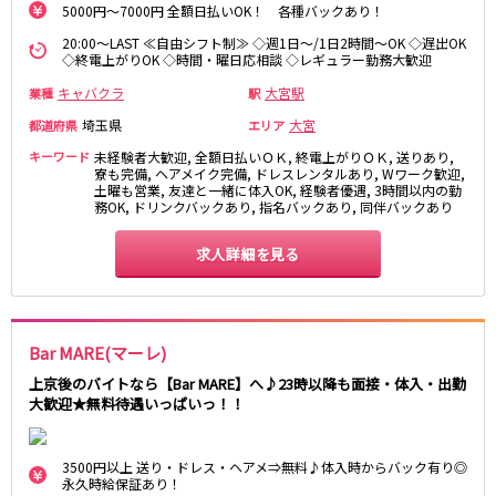
5000円～7000円 全額日払いOK！ 各種バックあり！
新橋駅
池袋駅
春日部
南浦和
20:00～LAST ≪自由シフト制≫ ◇週1日～/1日2時間～OK ◇遅出OK
上野駅
新宿駅
蕨
上尾
◇終電上がりOK ◇時間・曜日応相談 ◇レギュラー勤務大歓迎
秋葉原駅
神田駅
飯能・狭山
深谷
キャバクラ
大宮駅
業種
駅
五反田駅
恵比寿駅
坂戸・東松山
埼玉県
大宮
都道府県
渋谷駅
御徒町駅
エリア
品川駅
日暮里駅
キーワード
未経験者大歓迎, 全額日払いＯＫ, 終電上がりＯＫ, 送りあり,
千葉県
寮も完備, ヘアメイク完備, ドレスレンタルあり, Wワーク歓迎,
駒込駅
大塚駅
土曜も営業, 友達と一緒に体入OK, 経験者優遇, 3時間以内の勤
千葉
船橋
務OK, ドリンクバックあり, 指名バックあり, 同伴バックあり
高田馬場駅
巣鴨駅
柏
市川・浦安
西日暮里駅
新大久保駅
求人詳細を見る
市原・木更津・君津
松戸
目黒駅
有楽町駅
成田・四街道・香取
津田沼
目白駅
原宿駅
八千代台・勝田台
東金・茂原・長生
東京メトロ丸ノ内線
Bar MARE(マーレ)
栃木県
上京後のバイトなら【Bar MARE】へ♪23時以降も面接・体入・出勤
池袋駅
銀座駅
大歓迎★無料待遇いっぱいっ！！
宇都宮
小山
新宿駅
赤坂見附駅
荻窪駅
新宿三丁目駅
茨城県
3500円以上 送り・ドレス・ヘアメ⇒無料♪体入時からバック有り◎
新高円寺駅
南阿佐ケ谷駅
永久時給保証あり！