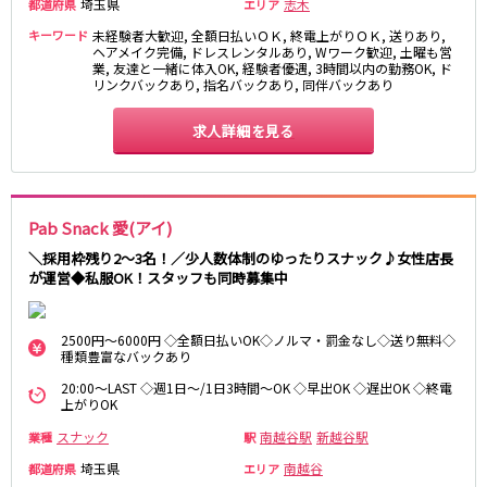
埼玉県
志木
都道府県
エリア
新宿駅
赤羽駅
キーワード
未経験者大歓迎, 全額日払いＯＫ, 終電上がりＯＫ, 送りあり,
恵比寿駅
渋谷駅
ヘアメイク完備, ドレスレンタルあり, Wワーク歓迎, 土曜も営
業, 友達と一緒に体入OK, 経験者優遇, 3時間以内の勤務OK, ド
川越駅
十条駅
リンクバックあり, 指名バックあり, 同伴バックあり
北赤羽駅
板橋駅
求人詳細を見る
西武多摩湖線
国分寺駅
八坂駅
Pab Snack 愛(アイ)
小田急小田原線
＼採用枠残り2～3名！／少人数体制のゆったりスナック♪女性店長
が運営◆私服OK！スタッフも同時募集中
新宿駅
町田駅
本厚木駅
厚木駅
相模大野駅
下北沢駅
2500円～6000円 ◇全額日払いOK◇ノルマ・罰金なし◇送り無料◇
種類豊富なバックあり
祖師ヶ谷大蔵駅
向ヶ丘遊園駅
20:00～LAST ◇週1日～/1日3時間～OK ◇早出OK ◇遅出OK ◇終電
登戸駅
成城学園前駅
上がりOK
経堂駅
小田急相模原駅
スナック
南越谷駅
新越谷駅
業種
駅
小田原駅
豪徳寺駅
埼玉県
南越谷
都道府県
エリア
海老名駅