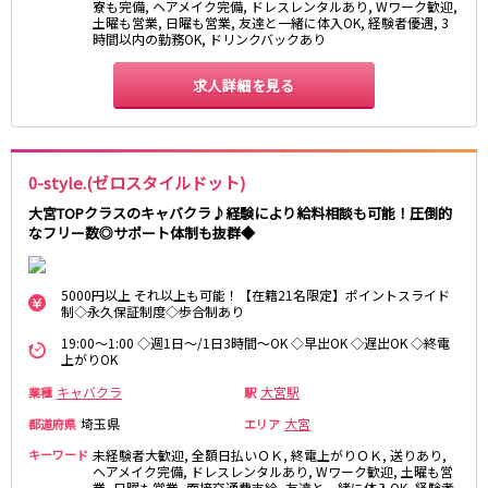
寮も完備, ヘアメイク完備, ドレスレンタルあり, Wワーク歓迎,
土曜も営業, 日曜も営業, 友達と一緒に体入OK, 経験者優遇, 3
東急目黒線
時間以内の勤務OK, ドリンクバックあり
武蔵小杉駅
新丸子駅
求人詳細を見る
目黒駅
武蔵小山駅
日吉駅
JR常磐線(上野～取手)
0-style.(ゼロスタイルドット)
大宮TOPクラスのキャバクラ♪経験により給料相談も可能！圧倒的
上野駅
柏駅
なフリー数◎サポート体制も抜群◆
北千住駅
松戸駅
綾瀬駅
日暮里駅
5000円以上 それ以上も可能！【在籍21名限定】ポイントスライド
南柏駅
取手駅
制◇永久保証制度◇歩合制あり
金町駅
北松戸駅
19:00～1:00 ◇週1日～/1日3時間～OK ◇早出OK ◇遅出OK ◇終電
新松戸駅
亀有駅
上がりOK
馬橋駅
キャバクラ
大宮駅
業種
駅
埼玉県
大宮
都道府県
エリア
東京メトロ千代田線
キーワード
未経験者大歓迎, 全額日払いＯＫ, 終電上がりＯＫ, 送りあり,
ヘアメイク完備, ドレスレンタルあり, Wワーク歓迎, 土曜も営
北千住駅
赤坂駅
業, 日曜も営業, 面接交通費支給, 友達と一緒に体入OK, 経験者