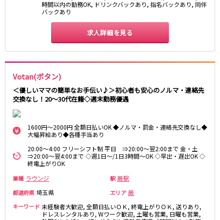
東急大井町線
時間以内の勤務OK, ドリンクバックあり, 指名バックあり, 同伴
バックあり
自由が丘駅
大井町駅
二子玉川駅
求人詳細を見る
旗の台駅
京急本線
京急川崎駅
横浜駅
Votan(ボタン)
京急蒲田駅
横須賀中央駅
＜優しいママの簡単なお手伝い♪＞初心者も安心のノルマ・連絡先
品川駅
汐入駅
交換なし！20～30代在籍◇週末勤務優遇
日ノ出町駅
京急鶴見駅
上大岡駅
大森海岸駅
1600円～2000円 全額日払いOK ◆ノルマ・罰金・連絡先交換なし◆
大幅昇給あり◆各種手当あり
平和島駅
20:00～4:00 フリーシフト制 平日 ⇒20:00～翌2:00まで 金・土
⇒20:00～翌4:00まで ◇週1日～/1日3時間～OK ◇早出・遅出OK ◇
京王井の頭線
終電上がりOK
吉祥寺駅
渋谷駅
ラウンジ
蕨駅
業種
駅
神泉駅
下北沢駅
埼玉県
蕨
都道府県
エリア
井の頭公園駅
明大前駅
キーワード
未経験者大歓迎, 全額日払いＯＫ, 終電上がりＯＫ, 送りあり,
池ノ上駅
ドレスレンタルあり, Wワーク歓迎, 土曜も営業, 日曜も営業,