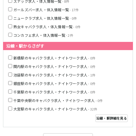
スナック求人・体入情報一覧
- 8件
八柱駅
京成津田沼駅
ガールズバー求人・体入情報一覧
- 17件
五香駅
ニュークラブ求人・体入情報一覧
- 0件
熟女キャバクラ求人・体入情報一覧
- 0件
横浜市営地下鉄ブルーライン
コンカフェ求人・体入情報一覧
- 2件
関内駅
横浜駅
沿線・駅からさがす
桜木町駅
新横浜駅
戸塚駅
湘南台駅
新橋駅のキャバクラ求人・ナイトワーク求人
- 0件
伊勢佐木長者町駅
上大岡駅
関内駅のキャバクラ求人・ナイトワーク求人
- 0件
蒔田駅
吉野町駅
池袋駅のキャバクラ求人・ナイトワーク求人
- 1件
みなとみらい線
銀座駅のキャバクラ求人・ナイトワーク求人
- 0件
千葉駅のキャバクラ求人・ナイトワーク求人
- 0件
横浜駅
馬車道駅
千葉中央駅のキャバクラ求人・ナイトワーク求人
- 0件
日本大通り駅
新高島駅
大宮駅のキャバクラ求人・ナイトワーク求人
- 32件
みなとみらい駅
沿線・駅詳細を見る
京王相模原線
橋本駅
調布駅