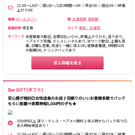
土浦
淡路町駅
水戸
四ツ谷駅
21:00～LAST ◇週1日～/1日3時間～OK ◇早出OK ◇遅出OK ◇終電
つくば
四谷三丁目駅
取手
上がりOK
茨城県南
日立
ガールズバー
北浦和駅
浦和駅
業種
駅
JR京浜東北線
神栖・鹿嶋
勝田
埼玉県
浦和・北浦和
都道府県
エリア
北茨城
新橋駅
関内駅
キーワード
未経験者大歓迎, 全額日払いＯＫ, 終電上がりＯＫ, 送りあり,
上野駅
大宮駅
ヘアメイク完備, ドレスレンタルあり, Wワーク歓迎, 土曜も営
群馬県
業, 日曜も営業, 友達と一緒に体入OK, 経験者優遇, 3時間以内
川崎駅
赤羽駅
の勤務OK, ドリンクバックあり
高崎
前橋・伊勢崎
横浜駅
蒲田駅
館林
求人詳細を見る
太田
秋葉原駅
神田駅
桐生
渋川
桜木町駅
御徒町駅
蕨駅
南浦和駅
浦和駅
大船駅
Bar GIFT(ギフト)
0
選択した内容で設定
該当求人
川口駅
件
日暮里駅
安心感が格別◎女性店長のお店♪羽振りのいいお客様多数でバック
品川駅
北浦和駅
もらい放題⇒実質時給5,000円の子も★
西川口駅
大井町駅
大森駅
東十条駅
3500円以上 送り・ドレス・ヘアメ⇒無料♪体入時からバック有り◎
鶴見駅
王子駅
永久時給保証あり！
西日暮里駅
さいたま新都心駅
21:00～LAST ◇週1日～/1日3時間～OK ◇早出OK ◇遅出OK ◇終電