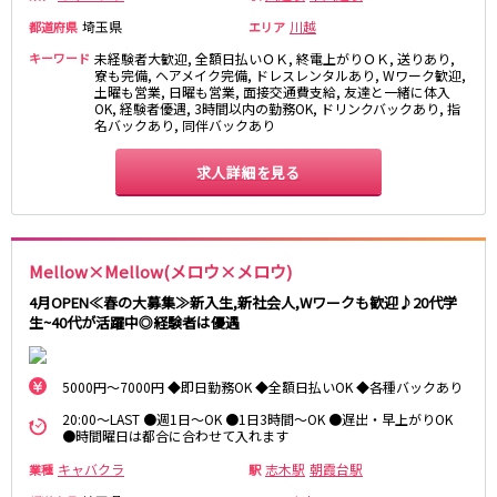
松原駅
埼玉県
川越
都道府県
エリア
キーワード
未経験者大歓迎, 全額日払いＯＫ, 終電上がりＯＫ, 送りあり,
JR南武線
寮も完備, ヘアメイク完備, ドレスレンタルあり, Wワーク歓迎,
土曜も営業, 日曜も営業, 面接交通費支給, 友達と一緒に体入
立川駅
OK, 経験者優遇, 3時間以内の勤務OK, ドリンクバックあり, 指
川崎駅
名バックあり, 同伴バックあり
武蔵溝ノ口駅
武蔵小杉駅
府中本町駅
武蔵新城駅
求人詳細を見る
登戸駅
稲田堤駅
JR横須賀線
Mellow×Mellow(メロウ×メロウ)
新橋駅
横浜駅
4月OPEN≪春の大募集≫新入生,新社会人,Wワークも歓迎♪20代学
品川駅
大船駅
生~40代が活躍中◎経験者は優遇
戸塚駅
東戸塚駅
久里浜駅
横須賀駅
5000円～7000円 ◆即日勤務OK ◆全額日払いOK ◆各種バックあり
鎌倉駅
20:00～LAST ●週1日～OK ●1日3時間～OK ●遅出・早上がりOK
●時間曜日は都合に合わせて入れます
JR埼京線
キャバクラ
志木駅
朝霞台駅
業種
駅
池袋駅
大宮駅