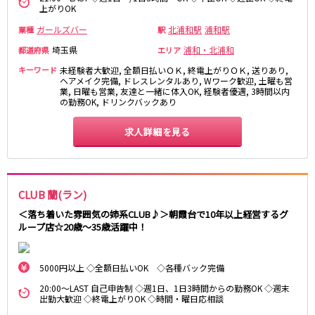
上がりOK
都営浅草線
ガールズバー
北浦和駅
浦和駅
業種
駅
新橋駅
五反田駅
埼玉県
浦和・北浦和
都道府県
エリア
浅草駅
浅草橋駅
キーワード
未経験者大歓迎, 全額日払いＯＫ, 終電上がりＯＫ, 送りあり,
ヘアメイク完備, ドレスレンタルあり, Wワーク歓迎, 土曜も営
業, 日曜も営業, 友達と一緒に体入OK, 経験者優遇, 3時間以内
東京メトロ銀座線
の勤務OK, ドリンクバックあり
新橋駅
銀座駅
求人詳細を見る
上野駅
上野広小路駅
神田駅
渋谷駅
赤坂見附駅
浅草駅
CLUB 蘭(ラン)
田原町駅
末広町駅
＜落ち着いた雰囲気の姉系CLUB♪＞朝霞台で10年以上経営するグ
表参道駅
外苑前駅
ループ店☆20歳～35歳活躍中！
西武新宿線
5000円以上 ◇全額日払いOK ◇各種バック完備
西武新宿駅
本川越駅
20:00～LAST 自己申告制 ◇週1日、1日3時間からの勤務OK ◇週末
所沢駅
東村山駅
出勤大歓迎 ◇終電上がりOK ◇時間・曜日応相談
久米川駅
新所沢駅