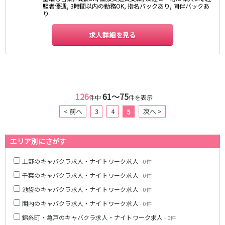
験者優遇, 3時間以内の勤務OK, 指名バックあり, 同伴バックあ
京成幕張本郷駅
り
求人詳細を見る
東武伊勢崎線
北千住駅
新越谷駅
草加駅
獨協大学前駅
館林駅
春日部駅
押上〈スカイツリー前〉駅
谷塚駅
126
61〜75
件中
件を表示
竹ノ塚駅
浅草駅
< 前へ
3
4
次へ >
5
久喜駅
新伊勢崎駅
西新井駅
太田駅
エリア別にさがす
伊勢崎駅
羽生駅
せんげん台駅
大袋駅
上野のキャバクラ求人・ナイトワーク求人
- 0件
加須駅
花崎駅
千葉のキャバクラ求人・ナイトワーク求人
- 0件
南羽生駅
蒲生駅
池袋のキャバクラ求人・ナイトワーク求人
- 0件
茂林寺前駅
牛田駅
関内のキャバクラ求人・ナイトワーク求人
- 0件
越谷駅
五反野駅
錦糸町・亀戸のキャバクラ求人・ナイトワーク求人
小菅駅
- 0件