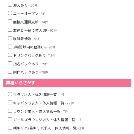
迎えあり
- 10件
JR湘南新宿ライン
ニューオープン
- 3件
池袋駅
大宮駅
面接交通費支給
- 24件
赤羽駅
横浜駅
友達と一緒に体入OK
- 92件
恵比寿駅
渋谷駅
経験者優遇
- 93件
武蔵小杉駅
浦和駅
3時間以内の勤務OK
- 90件
大船駅
戸塚駅
ドリンクバックあり
- 78件
東戸塚駅
指名バックあり
- 79件
東急多摩川線
同伴バックあり
- 78件
蒲田駅
業種からさがす
クラブ求人・体入情報一覧
- 0件
西武国分寺線
キャバクラ求人・体入情報一覧
- 77件
東村山駅
国分寺駅
ラウンジ求人・体入情報一覧
- 7件
ガールズラウンジ求人・体入情報一覧
- 1件
新京成電鉄線
朝キャバ/昼キャバ求人・体入情報一覧
- 3件
松戸駅
新津田沼駅