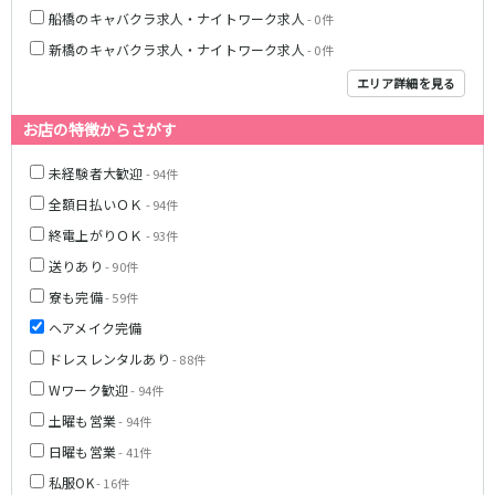
船橋のキャバクラ求人・ナイトワーク求人
- 0件
JR武蔵野線
新橋のキャバクラ求人・ナイトワーク求人
- 0件
南越谷駅
西船橋駅
エリア詳細を見る
南浦和駅
北朝霞駅
お店の特徴からさがす
府中本町駅
新秋津駅
新八柱駅
新松戸駅
未経験者大歓迎
- 94件
東所沢駅
新三郷駅
全額日払いＯＫ
- 94件
吉川駅
三郷駅
終電上がりＯＫ
- 93件
越谷レイクタウン駅
送りあり
- 90件
東京メトロ東西線
寮も完備
- 59件
ヘアメイク完備
中野駅
西船橋駅
ドレスレンタルあり
- 88件
浦安駅
葛西駅
Wワーク歓迎
西葛西駅
門前仲町駅
- 94件
南行徳駅
高田馬場駅
土曜も営業
- 94件
日本橋駅
飯田橋駅
日曜も営業
- 41件
神楽坂駅
東陽町駅
私服OK
- 16件