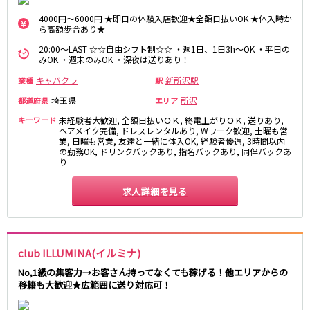
新橋駅
池袋駅
春日部
南浦和
4000円～6000円 ★即日の体験入店歓迎★全額日払いOK ★体入時か
上野駅
新宿駅
ら高額歩合あり★
蕨
上尾
秋葉原駅
神田駅
20:00～LAST ☆☆自由シフト制☆☆ ・週1日、1日3h～OK ・平日の
飯能・狭山
深谷
みOK ・週末のみOK ・深夜は送りあり！
五反田駅
恵比寿駅
坂戸・東松山
渋谷駅
御徒町駅
キャバクラ
新所沢駅
業種
駅
品川駅
日暮里駅
千葉県
埼玉県
所沢
都道府県
エリア
駒込駅
大塚駅
キーワード
未経験者大歓迎, 全額日払いＯＫ, 終電上がりＯＫ, 送りあり,
千葉
船橋
高田馬場駅
ヘアメイク完備, ドレスレンタルあり, Wワーク歓迎, 土曜も営
巣鴨駅
業, 日曜も営業, 友達と一緒に体入OK, 経験者優遇, 3時間以内
柏
市川・浦安
西日暮里駅
新大久保駅
の勤務OK, ドリンクバックあり, 指名バックあり, 同伴バックあ
市原・木更津・君津
松戸
り
目黒駅
有楽町駅
成田・四街道・香取
津田沼
目白駅
原宿駅
求人詳細を見る
八千代台・勝田台
東金・茂原・長生
東京メトロ丸ノ内線
栃木県
池袋駅
銀座駅
club ILLUMINA(イルミナ)
宇都宮
小山
新宿駅
赤坂見附駅
No,1級の集客力→お客さん持ってなくても稼げる！他エリアからの
荻窪駅
新宿三丁目駅
移籍も大歓迎★広範囲に送り対応可！
茨城県
新高円寺駅
南阿佐ケ谷駅