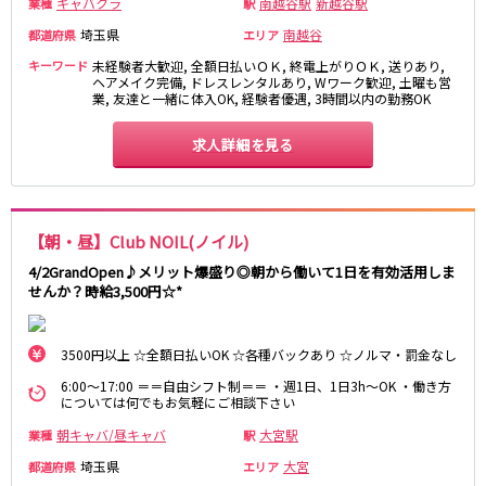
キャバクラ
南越谷駅
新越谷駅
業種
駅
湯島駅
綾瀬駅
埼玉県
南越谷
都道府県
エリア
町屋駅
西日暮里駅
キーワード
未経験者大歓迎, 全額日払いＯＫ, 終電上がりＯＫ, 送りあり,
表参道駅
乃木坂駅
ヘアメイク完備, ドレスレンタルあり, Wワーク歓迎, 土曜も営
業, 友達と一緒に体入OK, 経験者優遇, 3時間以内の勤務OK
都営新宿線
求人詳細を見る
本八幡駅
住吉駅
新宿三丁目駅
岩本町駅
小川町駅
森下駅
【朝・昼】Club NOIL(ノイル)
瑞江駅
一之江駅
船堀駅
菊川駅
4/2GrandOpen♪メリット爆盛り◎朝から働いて1日を有効活用しま
せんか？時給3,500円☆*
つくばエクスプレス
3500円以上 ☆全額日払いOK ☆各種バックあり ☆ノルマ・罰金なし
秋葉原駅
北千住駅
つくば駅
研究学園駅
6:00～17:00 ＝＝自由シフト制＝＝ ・週1日、1日3h～OK ・働き方
については何でもお気軽にご相談下さい
浅草駅
守谷駅
朝キャバ/昼キャバ
大宮駅
業種
駅
三郷中央駅
八潮駅
埼玉県
大宮
都道府県
エリア