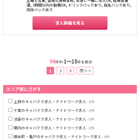
土曜も営業, 面接交通費支給, 友達と一緒に体入OK, 経験者優
遇, 3時間以内の勤務OK, ドリンクバックあり, 指名バックあり,
京成幕張本郷駅
同伴バックあり
東武伊勢崎線
求人詳細を見る
北千住駅
新越谷駅
草加駅
獨協大学前駅
館林駅
春日部駅
押上〈スカイツリー前〉駅
谷塚駅
94
1〜15
件中
件を表示
竹ノ塚駅
浅草駅
2
3
次へ >
1
久喜駅
新伊勢崎駅
西新井駅
太田駅
伊勢崎駅
羽生駅
エリア別にさがす
せんげん台駅
大袋駅
上野のキャバクラ求人・ナイトワーク求人
- 0件
加須駅
花崎駅
千葉のキャバクラ求人・ナイトワーク求人
- 0件
南羽生駅
蒲生駅
池袋のキャバクラ求人・ナイトワーク求人
- 0件
茂林寺前駅
牛田駅
越谷駅
五反野駅
関内のキャバクラ求人・ナイトワーク求人
- 0件
小菅駅
錦糸町・亀戸のキャバクラ求人・ナイトワーク求人
- 0件