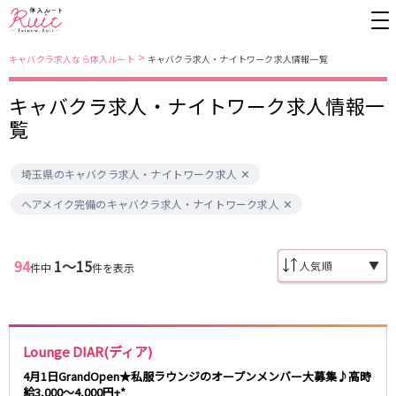
>
キャバクラ求人なら体入ルート
キャバクラ求人・ナイトワーク求人情報一覧
キャバクラ求人・ナイトワーク求人情報一
東京都
東京メトロ日比谷線
覧
上野
銀座駅
池袋
上野駅
埼玉県のキャバクラ求人・ナイトワーク求人
錦糸町・亀戸
秋葉原駅
新橋
北千住駅
吉祥寺
恵比寿駅
町田
六本木駅
ヘアメイク完備のキャバクラ求人・ナイトワーク求人
赤羽
中目黒駅
銀座
日比谷駅
立川
広尾駅
歌舞伎町
三ノ輪駅
五反田
蒲田
94
1〜15
▼
件中
件を表示
都営大江戸線
ひばりヶ丘・久米川
神田
渋谷
北千住
上野御徒町駅
六本木駅
八王子
練馬
練馬駅
門前仲町駅
Lounge DIAR(ディア)
六本木
品川・大井町・大森
東新宿駅
両国駅
秋葉原
中野
4月1日GrandOpen★私服ラウンジのオープンメンバー大募集♪高時
東中野駅
飯田橋駅
給3,000～4,000円+*
恵比寿
葛西