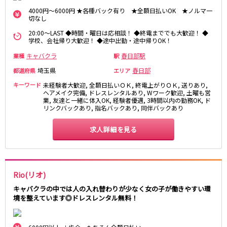
土浦
淡路町駅
水戸
四ツ谷駅
4000円～6000円 ★各種バック有り ★全額日払いOK ★ノルマ一
つくば
四谷三丁目駅
取手
切なし
茨城県南
日立
20:00～LAST ◆時間・曜日は応相談！ ◆終電まででも大歓迎！ ◆
JR京浜東北線
神栖・鹿嶋
勝田
学校、会社帰り大歓迎！ ◆途中出勤・途中帰りOK！
北茨城
新橋駅
関内駅
キャバクラ
春日部駅
業種
駅
上野駅
大宮駅
埼玉県
春日部
都道府県
エリア
群馬県
川崎駅
赤羽駅
キーワード
未経験者大歓迎, 全額日払いＯＫ, 終電上がりＯＫ, 送りあり,
高崎
ヘアメイク完備, ドレスレンタルあり, Wワーク歓迎, 土曜も営
前橋・伊勢崎
横浜駅
蒲田駅
業, 友達と一緒に体入OK, 経験者優遇, 3時間以内の勤務OK, ド
館林
太田
秋葉原駅
神田駅
リンクバックあり, 指名バックあり, 同伴バックあり
桐生
渋川
桜木町駅
御徒町駅
求人詳細を見る
蕨駅
南浦和駅
浦和駅
大船駅
0
選択した内容で設定
該当求人
川口駅
件
日暮里駅
品川駅
北浦和駅
Rio(リオ)
西川口駅
大井町駅
キャバクラの中では人の入れ替わりが少なく女の子が働きやすい環
大森駅
東十条駅
境を整えています◎ドレスレンタル無料！
鶴見駅
王子駅
西日暮里駅
さいたま新都心駅