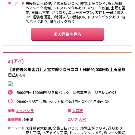
東急大井町線
キーワード
未経験者大歓迎, 全額日払いＯＫ, 終電上がりＯＫ, 寮も完備,
ヘアメイク完備, ドレスレンタルあり, Wワーク歓迎, 土曜も営
自由が丘駅
業, 日曜も営業, 迎えあり, ニューオープン, 友達と一緒に体入
大井町駅
OK, 経験者優遇, 3時間以内の勤務OK, ドリンクバックあり, 指
二子玉川駅
旗の台駅
名バックあり, 同伴バックあり
京急本線
求人詳細を見る
京急川崎駅
横浜駅
京急蒲田駅
横須賀中央駅
品川駅
汐入駅
ai(アイ)
日ノ出町駅
京急鶴見駅
【高待遇×集客力】大宮で稼ぐならココ！日収40,000円以上★全額
日払いOK
上大岡駅
大森海岸駅
平和島駅
5000円～10000円 ◎各種バック ◎高率歩合 ◎日払いOK！
京王井の頭線
20:00～LAST ◇自由シフト制 ◇週1日～OK ◇1日4h～OK
吉祥寺駅
渋谷駅
キャバクラ
大宮駅
業種
駅
神泉駅
下北沢駅
埼玉県
大宮
都道府県
エリア
井の頭公園駅
明大前駅
キーワード
未経験者大歓迎, 全額日払いＯＫ, 終電上がりＯＫ, 送りあり,
池ノ上駅
寮も完備, ヘアメイク完備, ドレスレンタルあり, Wワーク歓迎,