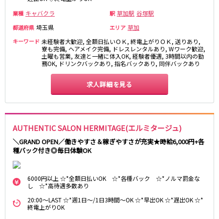
松原駅
キャバクラ
草加駅
谷塚駅
業種
駅
埼玉県
草加
都道府県
エリア
JR南武線
キーワード
未経験者大歓迎, 全額日払いＯＫ, 終電上がりＯＫ, 送りあり,
立川駅
川崎駅
寮も完備, ヘアメイク完備, ドレスレンタルあり, Wワーク歓迎,
土曜も営業, 友達と一緒に体入OK, 経験者優遇, 3時間以内の勤
武蔵溝ノ口駅
武蔵小杉駅
務OK, ドリンクバックあり, 指名バックあり, 同伴バックあり
府中本町駅
武蔵新城駅
求人詳細を見る
登戸駅
稲田堤駅
JR横須賀線
新橋駅
横浜駅
AUTHENTIC SALON HERMITAGE(エルミタージュ)
品川駅
大船駅
＼GRAND OPEN／働きやすさ＆稼ぎやすさが充実★時給6,000円+各
種バック付き◎毎日体験OK
戸塚駅
東戸塚駅
久里浜駅
横須賀駅
鎌倉駅
6000円以上 ☆*全額日払いOK ☆*各種バック ☆*ノルマ罰金な
し ☆*高待遇多数あり
JR埼京線
20:00～LAST ☆*週1日～/1日3時間～OK ☆*早出OK ☆*遅出OK ☆*
終電上がりOK
池袋駅
大宮駅