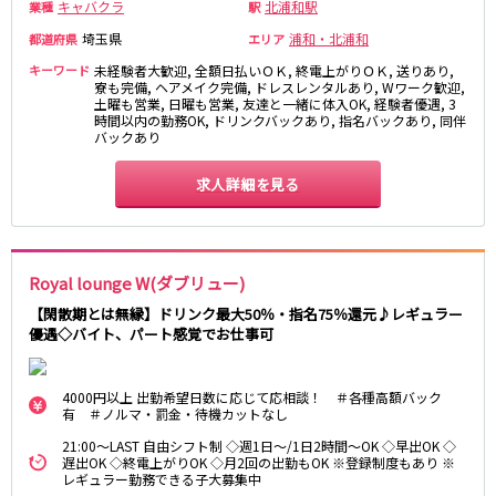
キャバクラ
北浦和駅
業種
駅
新宿駅
赤羽駅
埼玉県
浦和・北浦和
都道府県
エリア
恵比寿駅
渋谷駅
キーワード
未経験者大歓迎, 全額日払いＯＫ, 終電上がりＯＫ, 送りあり,
川越駅
十条駅
寮も完備, ヘアメイク完備, ドレスレンタルあり, Wワーク歓迎,
北赤羽駅
板橋駅
土曜も営業, 日曜も営業, 友達と一緒に体入OK, 経験者優遇, 3
時間以内の勤務OK, ドリンクバックあり, 指名バックあり, 同伴
バックあり
西武多摩湖線
求人詳細を見る
国分寺駅
八坂駅
小田急小田原線
Royal lounge W(ダブリュー)
新宿駅
町田駅
【閑散期とは無縁】ドリンク最大50％・指名75％還元♪レギュラー
本厚木駅
厚木駅
優遇◇バイト、パート感覚でお仕事可
相模大野駅
下北沢駅
祖師ヶ谷大蔵駅
向ヶ丘遊園駅
4000円以上 出勤希望日数に応じて応相談！ ＃各種高額バック
登戸駅
成城学園前駅
有 ＃ノルマ・罰金・待機カットなし
経堂駅
小田急相模原駅
21:00～LAST 自由シフト制 ◇週1日～/1日2時間～OK ◇早出OK ◇
小田原駅
豪徳寺駅
遅出OK ◇終電上がりOK ◇月2回の出勤もOK ※登録制度もあり ※
レギュラー勤務できる子大募集中
海老名駅