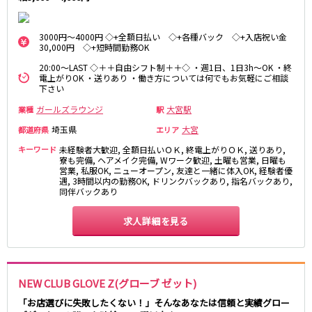
麻布十番駅
森下駅
赤坂
小岩・新小岩
勝どき駅
豊島園駅
自由が丘・学芸大学
三軒茶屋・二子玉川
3000円～4000円 ◇+全額日払い ◇+各種バック ◇+入店祝い金
30,000円 ◇+短時間勤務OK
駒込・日暮里
成増・板橋
JR中央・総武線
20:00～LAST ◇＋＋自由シフト制＋＋◇ ・週1日、1日3h～OK ・終
荻窪・阿佐ヶ谷
浅草・浅草橋・両国
電上がりOK ・送りあり ・働き方については何でもお気軽にご相談
千葉駅
錦糸町駅
下北沢・経堂
大塚・巣鴨
下さい
新宿駅
吉祥寺駅
東陽町・門前仲町
府中
ガールズラウンジ
大宮駅
業種
駅
船橋駅
秋葉原駅
目黒・中目黒
拝島・小作
埼玉県
大宮
都道府県
エリア
中野駅
本八幡駅
綾瀬・竹ノ塚・西新井
調布
キーワード
未経験者大歓迎, 全額日払いＯＫ, 終電上がりＯＫ, 送りあり,
西船橋駅
津田沼駅
高円寺
国分寺
寮も完備, ヘアメイク完備, Wワーク歓迎, 土曜も営業, 日曜も
亀戸駅
小岩駅
営業, 私服OK, ニューオープン, 友達と一緒に体入OK, 経験者優
亀有・金町
新宿
遇, 3時間以内の勤務OK, ドリンクバックあり, 指名バックあり,
高円寺駅
荻窪駅
明大前・烏山
四谷・神楽坂
同伴バックあり
市川駅
阿佐ヶ谷駅
菊川・瑞江
高田馬場・大久保
三鷹駅
求人詳細を見る
新小岩駅
守谷
大泉学園・石神井公園
平井駅
稲毛駅
西麻布
両国駅
西荻窪駅
浅草橋駅
水道橋駅
神奈川県
NEW CLUB GLOVE Z(グローブ ゼット)
東中野駅
飯田橋駅
関内
川崎
「お店選びに失敗したくない！」そんなあなたは信頼と実績グロー
下総中山駅
幕張本郷駅