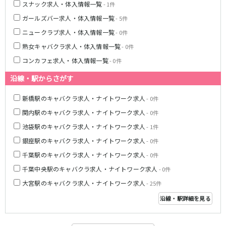
スナック求人・体入情報一覧
- 1件
八柱駅
京成津田沼駅
ガールズバー求人・体入情報一覧
- 5件
五香駅
ニュークラブ求人・体入情報一覧
- 0件
横浜市営地下鉄ブルーライン
熟女キャバクラ求人・体入情報一覧
- 0件
コンカフェ求人・体入情報一覧
- 0件
関内駅
横浜駅
桜木町駅
新横浜駅
沿線・駅からさがす
戸塚駅
湘南台駅
新橋駅のキャバクラ求人・ナイトワーク求人
- 0件
伊勢佐木長者町駅
上大岡駅
関内駅のキャバクラ求人・ナイトワーク求人
- 0件
蒔田駅
吉野町駅
池袋駅のキャバクラ求人・ナイトワーク求人
- 1件
みなとみらい線
銀座駅のキャバクラ求人・ナイトワーク求人
- 0件
千葉駅のキャバクラ求人・ナイトワーク求人
- 0件
横浜駅
馬車道駅
千葉中央駅のキャバクラ求人・ナイトワーク求人
日本大通り駅
新高島駅
- 0件
みなとみらい駅
大宮駅のキャバクラ求人・ナイトワーク求人
- 25件
沿線・駅詳細を見る
京王相模原線
橋本駅
調布駅