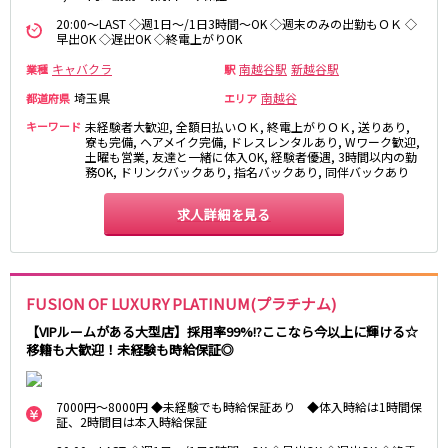
高田馬場駅
航空公園駅
20:00～LAST ◇週1日～/1日3時間～OK ◇週末のみの出勤もＯＫ ◇
早出OK ◇遅出OK ◇終電上がりOK
新井薬師前駅
キャバクラ
南越谷駅
新越谷駅
業種
駅
JR根岸線
埼玉県
南越谷
都道府県
エリア
関内駅
横浜駅
キーワード
未経験者大歓迎, 全額日払いＯＫ, 終電上がりＯＫ, 送りあり,
寮も完備, ヘアメイク完備, ドレスレンタルあり, Wワーク歓迎,
桜木町駅
大船駅
土曜も営業, 友達と一緒に体入OK, 経験者優遇, 3時間以内の勤
務OK, ドリンクバックあり, 指名バックあり, 同伴バックあり
西武池袋線
求人詳細を見る
池袋駅
練馬駅
所沢駅
ひばりヶ丘駅
東久留米駅
秋津駅
FUSION OF LUXURY PLATINUM(プラチナム)
清瀬駅
桜台駅
【VIPルームがある大型店】採用率99%!?ここなら今以上に輝ける☆
飯能駅
大泉学園駅
移籍も大歓迎！未経験も時給保証◎
保谷駅
石神井公園駅
西所沢駅
吾野駅
7000円～8000円 ◆未経験でも時給保証あり ◆体入時給は1時間保
証、2時間目は本入時給保証
JR横浜線