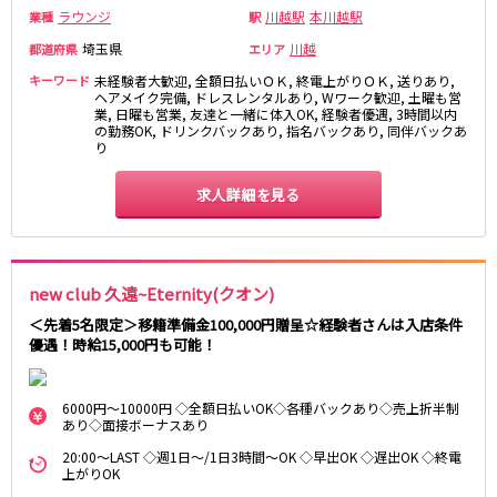
ラウンジ
川越駅
本川越駅
業種
駅
JR東海道本線
埼玉県
川越
都道府県
エリア
新橋駅
川崎駅
キーワード
未経験者大歓迎, 全額日払いＯＫ, 終電上がりＯＫ, 送りあり,
ヘアメイク完備, ドレスレンタルあり, Wワーク歓迎, 土曜も営
横浜駅
藤沢駅
業, 日曜も営業, 友達と一緒に体入OK, 経験者優遇, 3時間以内
の勤務OK, ドリンクバックあり, 指名バックあり, 同伴バックあ
平塚駅
大船駅
り
品川駅
大磯駅
戸塚駅
茅ヶ崎駅
求人詳細を見る
辻堂駅
小田原駅
東急東横線
new club 久遠~Eternity(クオン)
横浜駅
渋谷駅
＜先着5名限定＞移籍準備金100,000円贈呈☆経験者さんは入店条件
武蔵小杉駅
中目黒駅
優遇！時給15,000円も可能！
自由が丘駅
代官山駅
新丸子駅
学芸大学駅
6000円～10000円 ◇全額日払いOK◇各種バックあり◇売上折半制
綱島駅
祐天寺駅
あり◇面接ボーナスあり
元住吉駅
日吉駅
20:00～LAST ◇週1日～/1日3時間～OK ◇早出OK ◇遅出OK ◇終電
上がりOK
菊名駅