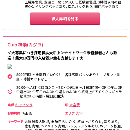
土曜も営業, 友達と一緒に体入OK, 経験者優遇, 3時間以内の勤
務OK, ドリンクバックあり, 指名バックあり, 同伴バックあり
JR八高線(八王子～高麗川)
求人詳細を見る
八王子駅
東飯能駅
東武野田線
Club 神楽(カグラ)
大宮駅
船橋駅
柏駅
春日部駅
＜大募集につき採用枠拡大中♪＞ナイトワーク未経験者さんも歓
迎！最大10万円の入店祝い金を支給します★
小田急江ノ島線
8000円以上 全額日払いOK！ 各種高額バックあり！ ノルマ・罰
大和駅
藤沢駅
金・待機カットなし！
相模大野駅
湘南台駅
20:00～LAST ＜自由シフト制＞ ◇週1日～/1日3時間～OK ◇早出OK
鶴間駅
中央林間駅
◇遅出OK ◇平日のみOK ◇週末のみOK ◇終電上がりOK ◇レギュラ
ー勤務OK ◇時間・曜日応相談
本鵠沼駅
南林間駅
キャバクラ
大宮駅
業種
駅
京成千葉線
埼玉県
大宮
都道府県
エリア
キーワード
未経験者大歓迎, 全額日払いＯＫ, 終電上がりＯＫ, 送りあり,
千葉中央駅
京成千葉駅
寮も完備, ヘアメイク完備, ドレスレンタルあり, Wワーク歓迎,
京成津田沼駅
京成稲毛駅