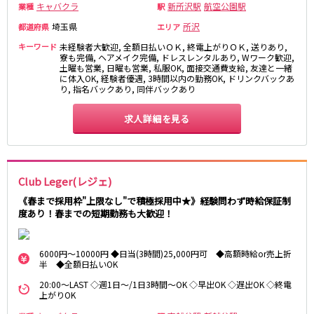
キャバクラ
新所沢駅
航空公園駅
業種
駅
東急目黒線
埼玉県
所沢
都道府県
エリア
キーワード
武蔵小杉駅
未経験者大歓迎, 全額日払いＯＫ, 終電上がりＯＫ, 送りあり,
新丸子駅
寮も完備, ヘアメイク完備, ドレスレンタルあり, Wワーク歓迎,
目黒駅
武蔵小山駅
土曜も営業, 日曜も営業, 私服OK, 面接交通費支給, 友達と一緒
に体入OK, 経験者優遇, 3時間以内の勤務OK, ドリンクバックあ
日吉駅
り, 指名バックあり, 同伴バックあり
JR常磐線(上野～取手)
求人詳細を見る
上野駅
柏駅
北千住駅
松戸駅
綾瀬駅
日暮里駅
Club Leger(レジェ)
南柏駅
取手駅
《春まで採用枠"上限なし"で積極採用中★》経験問わず時給保証制
金町駅
北松戸駅
度あり！春までの短期勤務も大歓迎！
新松戸駅
亀有駅
馬橋駅
6000円～10000円 ◆日当(3時間)25,000円可 ◆高額時給or売上折
半 ◆全額日払いOK
東京メトロ千代田線
20:00～LAST ◇週1日～/1日3時間～OK ◇早出OK ◇遅出OK ◇終電
上がりOK
北千住駅
赤坂駅