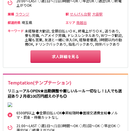
20:00～LAST ◇週1日～/1日3時間～OK ◇早出OK ◇遅出OK ◇終電
上がりOK
町田駅
八王子駅
相模原駅
橋本駅
ラウンジ
せんげん台駅
大袋駅
業種
駅
新横浜駅
淵野辺駅
埼玉県
南越谷
都道府県
エリア
矢部駅
成瀬駅
キーワード
未経験者大歓迎, 全額日払いＯＫ, 終電上がりＯＫ, 送りあり,
古淵駅
菊名駅
寮も完備, ヘアメイク完備, ドレスレンタルあり, Wワーク歓迎,
土曜も営業, 友達と一緒に体入OK, 経験者優遇, 3時間以内の勤
務OK, ドリンクバックあり, 指名バックあり, 同伴バックあり
東急田園都市線
求人詳細を見る
渋谷駅
溝の口駅
三軒茶屋駅
鷺沼駅
たまプラーザ駅
あざみ野駅
藤が丘駅
用賀駅
Temptation(テンプテーション)
二子玉川駅
中央林間駅
リニューアルOPEN★出勤調整や厳しいルール一切なし！1人でも送
迎あり♪月収100万円超えの子も◎
宮前平駅
桜新町駅
東急世田谷線
6500円以上 ◆全額日払いOK◆昇給随時◆面接交通費支給◆ノル
マ・罰金・待機カットなし
三軒茶屋駅
西太子堂駅
21:00～LAST ◇週1日～/1日3時間～OK ◇月1回～OK ◇早出OK ◇
下高井戸駅
宮の坂駅
遅出OK ◇終電上がりOK