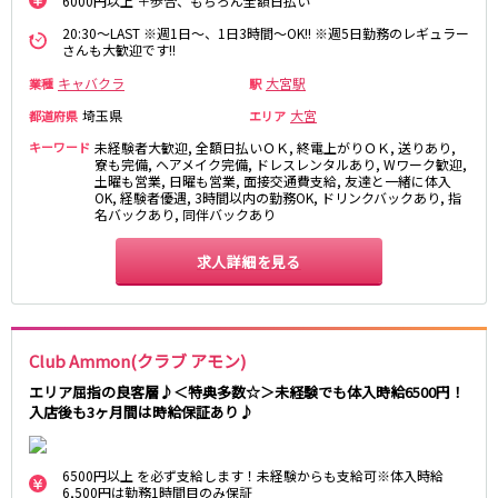
6000円以上 ＋歩合、もちろん全額日払い
20:30～LAST ※週1日～、1日3時間～OK!! ※週5日勤務のレギュラー
都営浅草線
さんも大歓迎です!!
新橋駅
五反田駅
キャバクラ
大宮駅
業種
駅
浅草駅
浅草橋駅
埼玉県
大宮
都道府県
エリア
キーワード
未経験者大歓迎, 全額日払いＯＫ, 終電上がりＯＫ, 送りあり,
東京メトロ銀座線
寮も完備, ヘアメイク完備, ドレスレンタルあり, Wワーク歓迎,
土曜も営業, 日曜も営業, 面接交通費支給, 友達と一緒に体入
OK, 経験者優遇, 3時間以内の勤務OK, ドリンクバックあり, 指
新橋駅
銀座駅
名バックあり, 同伴バックあり
上野駅
上野広小路駅
神田駅
渋谷駅
求人詳細を見る
赤坂見附駅
浅草駅
田原町駅
末広町駅
表参道駅
外苑前駅
Club Ammon(クラブ アモン)
西武新宿線
エリア屈指の良客層♪＜特典多数☆＞未経験でも体入時給6500円！
入店後も3ヶ月間は時給保証あり♪
西武新宿駅
本川越駅
所沢駅
東村山駅
6500円以上 を必ず支給します！未経験からも支給可※体入時給
久米川駅
新所沢駅
6,500円は勤務1時間目のみ保証