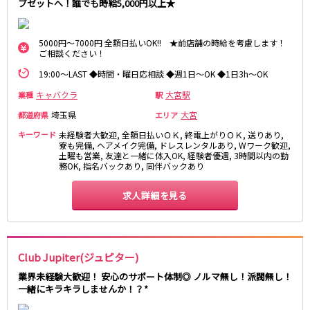
ブゼットへ！誰でも時給5,000円以上★
藤沢・鎌倉
相模原
四ツ谷駅
厚木
横浜
大和
溝の口
5000円～7000円 全額日払いOK!! ★前店舗の時給を考慮します！
JR中央線(快速)
ご相談ください！
平塚
福富町・伊勢佐木町
新宿駅
立川駅
19:00～LAST ◆時間・曜日応相談 ◆週1日～OK ◆1日3h～OK
横須賀
上大岡・戸塚
吉祥寺駅
神田駅
新横浜
武蔵小杉
キャバクラ
大宮駅
業種
駅
八王子駅
中野駅
たまプラーザ・向ヶ丘遊園・鷺沼
元住吉・綱島
埼玉県
大宮
都道府県
エリア
高円寺駅
荻窪駅
川崎中部
横浜東部
キーワード
未経験者大歓迎, 全額日払いＯＫ, 終電上がりＯＫ, 送りあり,
阿佐ヶ谷駅
三鷹駅
川崎北部
寮も完備, ヘアメイク完備, ドレスレンタルあり, Wワーク歓迎,
茅ヶ崎
土曜も営業, 友達と一緒に体入OK, 経験者優遇, 3時間以内の勤
国分寺駅
西荻窪駅
桜木町
横浜西部
務OK, 指名バックあり, 同伴バックあり
武蔵境駅
水道橋駅
小田原・湯河原
綾瀬・海老名・座間
武蔵小金井駅
東小金井駅
求人詳細を見る
東中野駅
飯田橋駅
埼玉県
国立駅
豊田駅
大宮
志木
西国分寺駅
高尾駅
南越谷
草加
Club Jupiter(ジュピター)
四ツ谷駅
川越
所沢
業界未経験大歓迎！ 安心のサポート体制◎ ノルマ無し！派閥無し！
一緒にキラキラしませんか！？*
熊谷
川口
JR山手線
浦和・北浦和
久喜