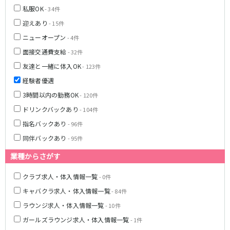
私服OK
- 34件
JR湘南新宿ライン
迎えあり
- 15件
池袋駅
大宮駅
ニューオープン
- 4件
赤羽駅
横浜駅
面接交通費支給
- 32件
恵比寿駅
渋谷駅
友達と一緒に体入OK
- 123件
武蔵小杉駅
浦和駅
経験者優遇
大船駅
戸塚駅
3時間以内の勤務OK
- 120件
東戸塚駅
ドリンクバックあり
- 104件
東急多摩川線
指名バックあり
- 96件
同伴バックあり
- 95件
蒲田駅
業種からさがす
西武国分寺線
クラブ求人・体入情報一覧
- 0件
東村山駅
国分寺駅
キャバクラ求人・体入情報一覧
- 84件
ラウンジ求人・体入情報一覧
- 10件
新京成電鉄線
ガールズラウンジ求人・体入情報一覧
- 1件
松戸駅
新津田沼駅