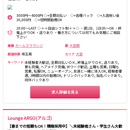
麻布十番駅
森下駅
赤坂
小岩・新小岩
勝どき駅
豊島園駅
自由が丘・学芸大学
三軒茶屋・二子玉川
3000円～4000円 ◇+全額日払い ◇+各種バック ◇+入店祝い金
30,000円 ◇+短時間勤務OK
駒込・日暮里
成増・板橋
JR中央・総武線
20:00～LAST ◇＋＋自由シフト制＋＋◇ ・週1日、1日3h～OK ・終
荻窪・阿佐ヶ谷
浅草・浅草橋・両国
電上がりOK ・送りあり ・働き方については何でもお気軽にご相談
千葉駅
錦糸町駅
下北沢・経堂
大塚・巣鴨
下さい
新宿駅
吉祥寺駅
東陽町・門前仲町
府中
ガールズラウンジ
大宮駅
業種
駅
船橋駅
秋葉原駅
目黒・中目黒
拝島・小作
埼玉県
大宮
都道府県
エリア
中野駅
本八幡駅
綾瀬・竹ノ塚・西新井
調布
キーワード
未経験者大歓迎, 全額日払いＯＫ, 終電上がりＯＫ, 送りあり,
西船橋駅
津田沼駅
高円寺
国分寺
寮も完備, ヘアメイク完備, Wワーク歓迎, 土曜も営業, 日曜も
亀戸駅
小岩駅
営業, 私服OK, ニューオープン, 友達と一緒に体入OK, 経験者優
亀有・金町
新宿
遇, 3時間以内の勤務OK, ドリンクバックあり, 指名バックあり,
高円寺駅
荻窪駅
明大前・烏山
四谷・神楽坂
同伴バックあり
市川駅
阿佐ヶ谷駅
菊川・瑞江
高田馬場・大久保
三鷹駅
求人詳細を見る
新小岩駅
守谷
大泉学園・石神井公園
平井駅
稲毛駅
西麻布
両国駅
西荻窪駅
浅草橋駅
水道橋駅
神奈川県
Lounge ARGO(アルゴ)
東中野駅
飯田橋駅
関内
川崎
【春までの短期もOK！積極採用中】＼未経験者さん・学生さん大歓
下総中山駅
幕張本郷駅