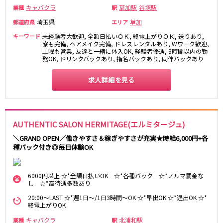
キャバクラ
草加駅
谷塚駅
業種
駅
JR東海道本線
埼玉県
草加
都道府県
エリア
新橋駅
川崎駅
キーワード
未経験者大歓迎, 全額日払いＯＫ, 終電上がりＯＫ, 送りあり,
寮も完備, ヘアメイク完備, ドレスレンタルあり, Wワーク歓迎,
横浜駅
藤沢駅
土曜も営業, 友達と一緒に体入OK, 経験者優遇, 3時間以内の勤
務OK, ドリンクバックあり, 指名バックあり, 同伴バックあり
平塚駅
大船駅
品川駅
大磯駅
求人詳細を見る
戸塚駅
茅ヶ崎駅
辻堂駅
小田原駅
東急東横線
AUTHENTIC SALON HERMITAGE(エルミタージュ)
＼GRAND OPEN／働きやすさ＆稼ぎやすさが充実★時給6,000円+各
横浜駅
渋谷駅
種バック付き◎毎日体験OK
武蔵小杉駅
中目黒駅
自由が丘駅
代官山駅
6000円以上 ☆*全額日払いOK ☆*各種バック ☆*ノルマ罰金な
新丸子駅
学芸大学駅
し ☆*高待遇多数あり
綱島駅
祐天寺駅
20:00～LAST ☆*週1日～/1日3時間～OK ☆*早出OK ☆*遅出OK ☆*
元住吉駅
日吉駅
終電上がりOK
菊名駅
キャバクラ
北浦和駅
業種
駅