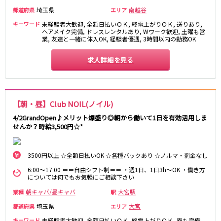
埼玉県
南越谷
都道府県
エリア
JR八高線(八王子～高麗川)
キーワード
未経験者大歓迎, 全額日払いＯＫ, 終電上がりＯＫ, 送りあり,
ヘアメイク完備, ドレスレンタルあり, Wワーク歓迎, 土曜も営
八王子駅
東飯能駅
業, 友達と一緒に体入OK, 経験者優遇, 3時間以内の勤務OK
東武野田線
求人詳細を見る
大宮駅
船橋駅
柏駅
春日部駅
【朝・昼】Club NOIL(ノイル)
小田急江ノ島線
4/2GrandOpen♪メリット爆盛り◎朝から働いて1日を有効活用しま
せんか？時給3,500円☆*
大和駅
藤沢駅
相模大野駅
湘南台駅
鶴間駅
中央林間駅
3500円以上 ☆全額日払いOK ☆各種バックあり ☆ノルマ・罰金なし
本鵠沼駅
南林間駅
6:00～17:00 ＝＝自由シフト制＝＝ ・週1日、1日3h～OK ・働き方
については何でもお気軽にご相談下さい
京成千葉線
朝キャバ/昼キャバ
大宮駅
業種
駅
埼玉県
大宮
都道府県
エリア
千葉中央駅
京成千葉駅
キーワード
京成津田沼駅
未経験者大歓迎, 全額日払いＯＫ, 終電上がりＯＫ, 寮も完備,
京成稲毛駅