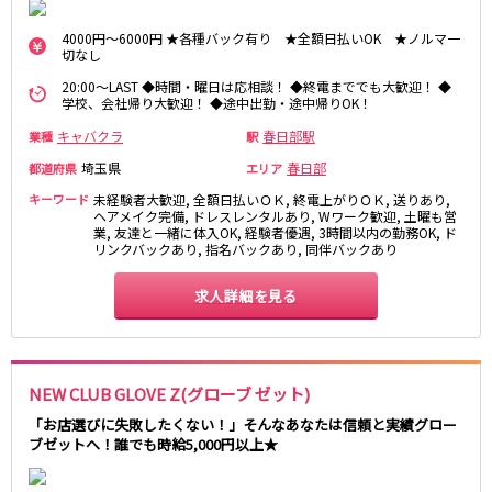
土浦
淡路町駅
水戸
四ツ谷駅
つくば
四谷三丁目駅
取手
4000円～6000円 ★各種バック有り ★全額日払いOK ★ノルマ一
切なし
茨城県南
日立
JR京浜東北線
神栖・鹿嶋
勝田
20:00～LAST ◆時間・曜日は応相談！ ◆終電まででも大歓迎！ ◆
学校、会社帰り大歓迎！ ◆途中出勤・途中帰りOK！
北茨城
新橋駅
関内駅
キャバクラ
春日部駅
業種
駅
上野駅
大宮駅
群馬県
埼玉県
春日部
都道府県
エリア
川崎駅
赤羽駅
キーワード
未経験者大歓迎, 全額日払いＯＫ, 終電上がりＯＫ, 送りあり,
高崎
前橋・伊勢崎
横浜駅
蒲田駅
ヘアメイク完備, ドレスレンタルあり, Wワーク歓迎, 土曜も営
館林
太田
秋葉原駅
神田駅
業, 友達と一緒に体入OK, 経験者優遇, 3時間以内の勤務OK, ド
リンクバックあり, 指名バックあり, 同伴バックあり
桐生
渋川
桜木町駅
御徒町駅
蕨駅
南浦和駅
求人詳細を見る
浦和駅
大船駅
0
選択した内容で設定
該当求人
川口駅
件
日暮里駅
品川駅
北浦和駅
NEW CLUB GLOVE Z(グローブ ゼット)
西川口駅
大井町駅
大森駅
東十条駅
「お店選びに失敗したくない！」そんなあなたは信頼と実績グロー
ブゼットへ！誰でも時給5,000円以上★
鶴見駅
王子駅
西日暮里駅
さいたま新都心駅