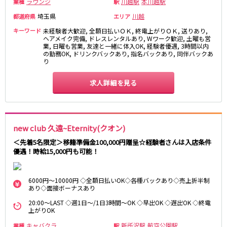
ラウンジ
川越駅
本川越駅
業種
駅
湯島駅
綾瀬駅
埼玉県
川越
都道府県
エリア
町屋駅
西日暮里駅
キーワード
未経験者大歓迎, 全額日払いＯＫ, 終電上がりＯＫ, 送りあり,
表参道駅
乃木坂駅
ヘアメイク完備, ドレスレンタルあり, Wワーク歓迎, 土曜も営
業, 日曜も営業, 友達と一緒に体入OK, 経験者優遇, 3時間以内
の勤務OK, ドリンクバックあり, 指名バックあり, 同伴バックあ
都営新宿線
り
本八幡駅
住吉駅
求人詳細を見る
新宿三丁目駅
岩本町駅
小川町駅
森下駅
瑞江駅
一之江駅
船堀駅
菊川駅
new club 久遠~Eternity(クオン)
＜先着5名限定＞移籍準備金100,000円贈呈☆経験者さんは入店条件
つくばエクスプレス
優遇！時給15,000円も可能！
秋葉原駅
北千住駅
つくば駅
研究学園駅
6000円～10000円 ◇全額日払いOK◇各種バックあり◇売上折半制
あり◇面接ボーナスあり
浅草駅
守谷駅
20:00～LAST ◇週1日～/1日3時間～OK ◇早出OK ◇遅出OK ◇終電
三郷中央駅
八潮駅
上がりOK
キャバクラ
新所沢駅
航空公園駅
業種
駅