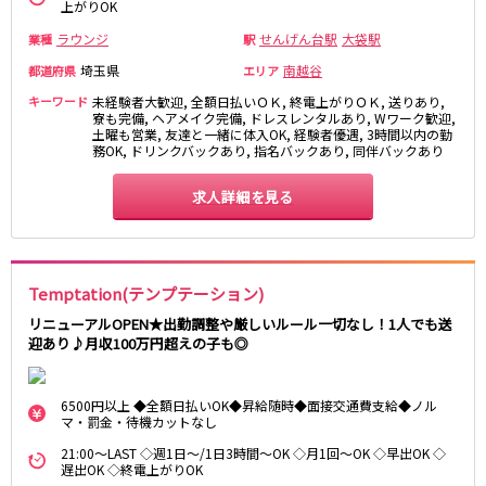
上がりOK
新宿駅
赤羽駅
ラウンジ
せんげん台駅
大袋駅
業種
駅
恵比寿駅
渋谷駅
埼玉県
南越谷
都道府県
エリア
川越駅
十条駅
北赤羽駅
板橋駅
キーワード
未経験者大歓迎, 全額日払いＯＫ, 終電上がりＯＫ, 送りあり,
寮も完備, ヘアメイク完備, ドレスレンタルあり, Wワーク歓迎,
土曜も営業, 友達と一緒に体入OK, 経験者優遇, 3時間以内の勤
務OK, ドリンクバックあり, 指名バックあり, 同伴バックあり
西武多摩湖線
国分寺駅
八坂駅
求人詳細を見る
小田急小田原線
新宿駅
町田駅
Temptation(テンプテーション)
本厚木駅
厚木駅
リニューアルOPEN★出勤調整や厳しいルール一切なし！1人でも送
相模大野駅
下北沢駅
迎あり♪月収100万円超えの子も◎
祖師ヶ谷大蔵駅
向ヶ丘遊園駅
登戸駅
成城学園前駅
6500円以上 ◆全額日払いOK◆昇給随時◆面接交通費支給◆ノル
経堂駅
小田急相模原駅
マ・罰金・待機カットなし
小田原駅
豪徳寺駅
21:00～LAST ◇週1日～/1日3時間～OK ◇月1回～OK ◇早出OK ◇
遅出OK ◇終電上がりOK
海老名駅