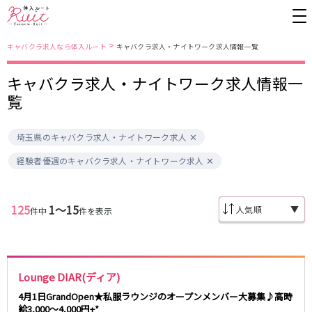
>
キャバクラ求人なら体入ルート
キャバクラ求人・ナイトワーク求人情報一覧
キャバクラ求人・ナイトワーク求人情報一
東京都
東京メトロ日比谷線
覧
上野
銀座駅
池袋
上野駅
埼玉県のキャバクラ求人・ナイトワーク求人
錦糸町・亀戸
秋葉原駅
新橋
北千住駅
吉祥寺
恵比寿駅
町田
六本木駅
経験者優遇のキャバクラ求人・ナイトワーク求人
赤羽
中目黒駅
銀座
日比谷駅
立川
広尾駅
歌舞伎町
三ノ輪駅
五反田
蒲田
125
1〜15
▼
件中
件を表示
都営大江戸線
ひばりヶ丘・久米川
神田
渋谷
北千住
上野御徒町駅
六本木駅
八王子
練馬
練馬駅
門前仲町駅
Lounge DIAR(ディア)
六本木
品川・大井町・大森
東新宿駅
両国駅
秋葉原
中野
4月1日GrandOpen★私服ラウンジのオープンメンバー大募集♪高時
東中野駅
飯田橋駅
給3,000～4,000円+*
恵比寿
葛西