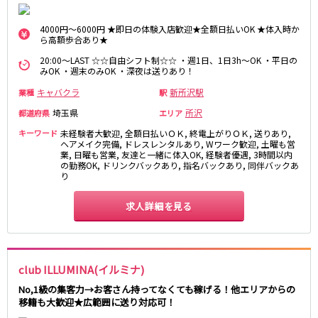
新橋駅
池袋駅
春日部
南浦和
上野駅
新宿駅
4000円～6000円 ★即日の体験入店歓迎★全額日払いOK ★体入時か
蕨
上尾
ら高額歩合あり★
秋葉原駅
神田駅
飯能・狭山
深谷
20:00～LAST ☆☆自由シフト制☆☆ ・週1日、1日3h～OK ・平日の
五反田駅
恵比寿駅
坂戸・東松山
みOK ・週末のみOK ・深夜は送りあり！
渋谷駅
御徒町駅
キャバクラ
新所沢駅
業種
駅
品川駅
日暮里駅
千葉県
埼玉県
所沢
都道府県
エリア
駒込駅
大塚駅
千葉
船橋
キーワード
未経験者大歓迎, 全額日払いＯＫ, 終電上がりＯＫ, 送りあり,
高田馬場駅
巣鴨駅
ヘアメイク完備, ドレスレンタルあり, Wワーク歓迎, 土曜も営
柏
市川・浦安
西日暮里駅
新大久保駅
業, 日曜も営業, 友達と一緒に体入OK, 経験者優遇, 3時間以内
市原・木更津・君津
松戸
の勤務OK, ドリンクバックあり, 指名バックあり, 同伴バックあ
目黒駅
有楽町駅
り
成田・四街道・香取
津田沼
目白駅
原宿駅
八千代台・勝田台
東金・茂原・長生
求人詳細を見る
東京メトロ丸ノ内線
栃木県
池袋駅
銀座駅
宇都宮
小山
新宿駅
赤坂見附駅
club ILLUMINA(イルミナ)
荻窪駅
新宿三丁目駅
No,1級の集客力→お客さん持ってなくても稼げる！他エリアからの
茨城県
新高円寺駅
南阿佐ケ谷駅
移籍も大歓迎★広範囲に送り対応可！