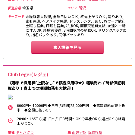
東急大井町線
埼玉県
所沢
都道府県
エリア
自由が丘駅
大井町駅
キーワード
未経験者大歓迎, 全額日払いＯＫ, 終電上がりＯＫ, 送りあり,
二子玉川駅
旗の台駅
寮も完備, ヘアメイク完備, ドレスレンタルあり, Wワーク歓迎,
土曜も営業, 日曜も営業, 私服OK, 面接交通費支給, 友達と一緒
に体入OK, 経験者優遇, 3時間以内の勤務OK, ドリンクバックあ
京急本線
り, 指名バックあり, 同伴バックあり
京急川崎駅
横浜駅
求人詳細を見る
京急蒲田駅
横須賀中央駅
品川駅
汐入駅
日ノ出町駅
京急鶴見駅
Club Leger(レジェ)
上大岡駅
大森海岸駅
《春まで採用枠"上限なし"で積極採用中★》経験問わず時給保証制
平和島駅
度あり！春までの短期勤務も大歓迎！
京王井の頭線
6000円～10000円 ◆日当(3時間)25,000円可 ◆高額時給or売上折
吉祥寺駅
渋谷駅
半 ◆全額日払いOK
神泉駅
下北沢駅
20:00～LAST ◇週1日～/1日3時間～OK ◇早出OK ◇遅出OK ◇終電
上がりOK
井の頭公園駅
明大前駅
池ノ上駅
キャバクラ
南越谷駅
新越谷駅
業種
駅