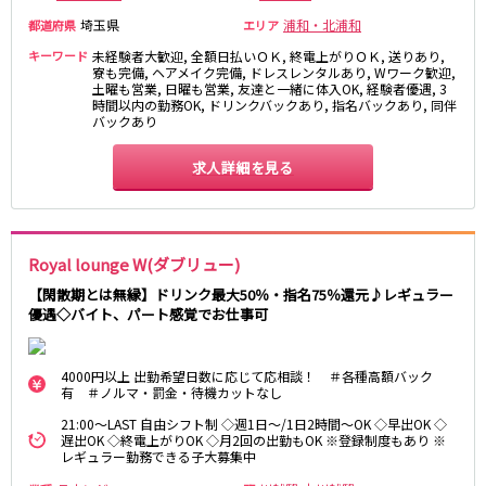
埼玉県
浦和・北浦和
都道府県
エリア
東急目黒線
キーワード
未経験者大歓迎, 全額日払いＯＫ, 終電上がりＯＫ, 送りあり,
武蔵小杉駅
寮も完備, ヘアメイク完備, ドレスレンタルあり, Wワーク歓迎,
新丸子駅
土曜も営業, 日曜も営業, 友達と一緒に体入OK, 経験者優遇, 3
目黒駅
武蔵小山駅
時間以内の勤務OK, ドリンクバックあり, 指名バックあり, 同伴
バックあり
日吉駅
求人詳細を見る
JR常磐線(上野～取手)
上野駅
柏駅
北千住駅
松戸駅
Royal lounge W(ダブリュー)
綾瀬駅
日暮里駅
【閑散期とは無縁】ドリンク最大50％・指名75％還元♪レギュラー
南柏駅
取手駅
優遇◇バイト、パート感覚でお仕事可
金町駅
北松戸駅
新松戸駅
亀有駅
4000円以上 出勤希望日数に応じて応相談！ ＃各種高額バック
馬橋駅
有 ＃ノルマ・罰金・待機カットなし
21:00～LAST 自由シフト制 ◇週1日～/1日2時間～OK ◇早出OK ◇
東京メトロ千代田線
遅出OK ◇終電上がりOK ◇月2回の出勤もOK ※登録制度もあり ※
レギュラー勤務できる子大募集中
北千住駅
赤坂駅