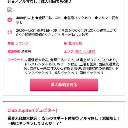
迎★／ノルマなし！体入何回でもOK♪
藤沢・鎌倉
相模原
四ツ谷駅
厚木
横浜
大和
溝の口
4000円以上 ◆全額日払いOK ◆各種バックあり ◆ノルマ・罰金
JR中央線(快速)
なし
平塚
福富町・伊勢佐木町
新宿駅
立川駅
20:00～LAST ※週1日～OK ◇早あがりOK ◇遅出OK ◇終電上がり
横須賀
上大岡・戸塚
OK ◇短時間勤務OK ◇レギュラー出勤も大歓迎
吉祥寺駅
神田駅
新横浜
武蔵小杉
ラウンジ
北浦和駅
業種
駅
八王子駅
中野駅
たまプラーザ・向ヶ丘遊園・鷺沼
元住吉・綱島
高円寺駅
荻窪駅
埼玉県
浦和・北浦和
都道府県
エリア
川崎中部
横浜東部
阿佐ヶ谷駅
三鷹駅
キーワード
未経験者大歓迎, 全額日払いＯＫ, 終電上がりＯＫ, 送りあり,
川崎北部
茅ヶ崎
ドレスレンタルあり, Wワーク歓迎, 土曜も営業, 面接交通費支
国分寺駅
西荻窪駅
桜木町
横浜西部
給, 友達と一緒に体入OK, 経験者優遇, 3時間以内の勤務OK, ド
武蔵境駅
水道橋駅
リンクバックあり, 指名バックあり, 同伴バックあり
小田原・湯河原
綾瀬・海老名・座間
武蔵小金井駅
東小金井駅
求人詳細を見る
東中野駅
飯田橋駅
埼玉県
国立駅
豊田駅
大宮
志木
西国分寺駅
高尾駅
南越谷
草加
四ツ谷駅
Club Jupiter(ジュピター)
川越
所沢
業界未経験大歓迎！ 安心のサポート体制◎ ノルマ無し！派閥無し！
熊谷
川口
JR山手線
一緒にキラキラしませんか！？*
浦和・北浦和
久喜