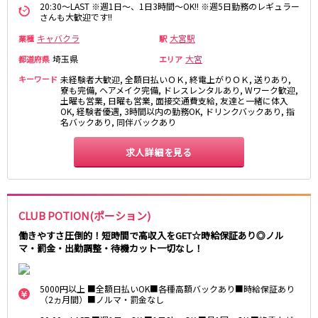
20:30～LAST ※週1日～、1日3時間～OK!! ※週5日勤務のレギュラー
高田馬場駅
航空公園駅
さんも大歓迎です!!
新井薬師前駅
キャバクラ
大宮駅
業種
駅
埼玉県
大宮
都道府県
エリア
JR根岸線
キーワード
未経験者大歓迎, 全額日払いＯＫ, 終電上がりＯＫ, 送りあり,
関内駅
横浜駅
寮も完備, ヘアメイク完備, ドレスレンタルあり, Wワーク歓迎,
土曜も営業, 日曜も営業, 面接交通費支給, 友達と一緒に体入
桜木町駅
大船駅
OK, 経験者優遇, 3時間以内の勤務OK, ドリンクバックあり, 指
名バックあり, 同伴バックあり
西武池袋線
求人詳細を見る
池袋駅
練馬駅
所沢駅
ひばりヶ丘駅
東久留米駅
秋津駅
CLUB POTION(ポーション)
清瀬駅
桜台駅
働きやすさ圧倒的！短時間で高収入をGET☆時給保証あり◎ノル
飯能駅
大泉学園駅
マ・罰金・出勤調整・待機カット一切なし！
保谷駅
石神井公園駅
西所沢駅
吾野駅
5000円以上 ■全額日払いOK■各種高額バックあり■時給保証あり
（2ヵ月間）■ノルマ・罰金なし
JR横浜線