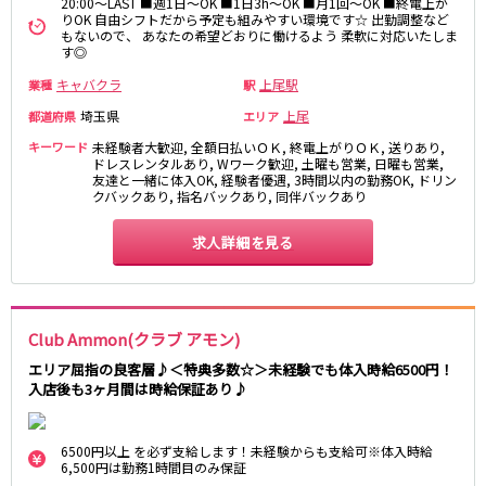
20:00～LAST ■週1日～OK ■1日3h～OK ■月1回～OK ■終電上が
りOK 自由シフトだから予定も組みやすい環境です☆ 出勤調整など
町田駅
八王子駅
もないので、 あなたの希望どおりに働けるよう 柔軟に対応いたしま
相模原駅
橋本駅
す◎
新横浜駅
淵野辺駅
キャバクラ
上尾駅
業種
駅
矢部駅
成瀬駅
埼玉県
上尾
都道府県
エリア
古淵駅
菊名駅
キーワード
未経験者大歓迎, 全額日払いＯＫ, 終電上がりＯＫ, 送りあり,
ドレスレンタルあり, Wワーク歓迎, 土曜も営業, 日曜も営業,
東急田園都市線
友達と一緒に体入OK, 経験者優遇, 3時間以内の勤務OK, ドリン
クバックあり, 指名バックあり, 同伴バックあり
渋谷駅
溝の口駅
求人詳細を見る
三軒茶屋駅
鷺沼駅
たまプラーザ駅
あざみ野駅
藤が丘駅
用賀駅
二子玉川駅
中央林間駅
Club Ammon(クラブ アモン)
宮前平駅
桜新町駅
エリア屈指の良客層♪＜特典多数☆＞未経験でも体入時給6500円！
入店後も3ヶ月間は時給保証あり♪
東急世田谷線
三軒茶屋駅
西太子堂駅
6500円以上 を必ず支給します！未経験からも支給可※体入時給
6,500円は勤務1時間目のみ保証
下高井戸駅
宮の坂駅