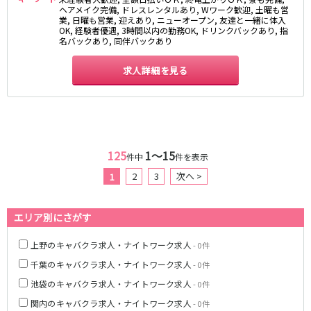
ヘアメイク完備, ドレスレンタルあり, Wワーク歓迎, 土曜も営
京成幕張本郷駅
業, 日曜も営業, 迎えあり, ニューオープン, 友達と一緒に体入
OK, 経験者優遇, 3時間以内の勤務OK, ドリンクバックあり, 指
名バックあり, 同伴バックあり
東武伊勢崎線
求人詳細を見る
北千住駅
新越谷駅
草加駅
獨協大学前駅
館林駅
春日部駅
押上〈スカイツリー前〉駅
谷塚駅
竹ノ塚駅
浅草駅
125
1〜15
件中
件を表示
久喜駅
新伊勢崎駅
2
3
次へ >
1
西新井駅
太田駅
伊勢崎駅
羽生駅
せんげん台駅
大袋駅
エリア別にさがす
加須駅
花崎駅
上野のキャバクラ求人・ナイトワーク求人
- 0件
南羽生駅
蒲生駅
千葉のキャバクラ求人・ナイトワーク求人
- 0件
茂林寺前駅
牛田駅
越谷駅
五反野駅
池袋のキャバクラ求人・ナイトワーク求人
- 0件
小菅駅
関内のキャバクラ求人・ナイトワーク求人
- 0件