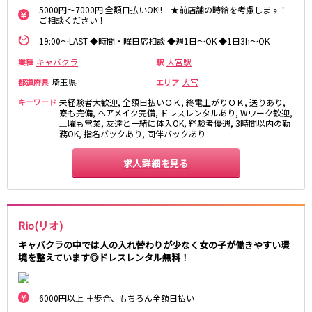
5000円～7000円 全額日払いOK!! ★前店舗の時給を考慮します！
ご相談ください！
都営浅草線
19:00～LAST ◆時間・曜日応相談 ◆週1日～OK ◆1日3h～OK
新橋駅
五反田駅
キャバクラ
大宮駅
業種
駅
浅草駅
浅草橋駅
埼玉県
大宮
都道府県
エリア
東京メトロ銀座線
キーワード
未経験者大歓迎, 全額日払いＯＫ, 終電上がりＯＫ, 送りあり,
寮も完備, ヘアメイク完備, ドレスレンタルあり, Wワーク歓迎,
土曜も営業, 友達と一緒に体入OK, 経験者優遇, 3時間以内の勤
新橋駅
銀座駅
務OK, 指名バックあり, 同伴バックあり
上野駅
上野広小路駅
神田駅
渋谷駅
求人詳細を見る
赤坂見附駅
浅草駅
田原町駅
末広町駅
表参道駅
外苑前駅
Rio(リオ)
キャバクラの中では人の入れ替わりが少なく女の子が働きやすい環
西武新宿線
境を整えています◎ドレスレンタル無料！
西武新宿駅
本川越駅
所沢駅
東村山駅
6000円以上 ＋歩合、もちろん全額日払い
久米川駅
新所沢駅