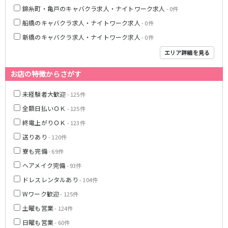
錦糸町・亀戸のキャバクラ求人・ナイトワーク求人
- 0件
JR武蔵野線
船橋のキャバクラ求人・ナイトワーク求人
- 0件
南越谷駅
西船橋駅
新橋のキャバクラ求人・ナイトワーク求人
- 0件
南浦和駅
北朝霞駅
エリア詳細を見る
府中本町駅
新秋津駅
お店の特徴からさがす
新八柱駅
新松戸駅
東所沢駅
新三郷駅
未経験者大歓迎
- 125件
吉川駅
三郷駅
全額日払いＯＫ
- 125件
越谷レイクタウン駅
終電上がりＯＫ
- 123件
東京メトロ東西線
送りあり
- 120件
寮も完備
- 69件
中野駅
西船橋駅
ヘアメイク完備
- 93件
浦安駅
葛西駅
ドレスレンタルあり
西葛西駅
門前仲町駅
- 104件
南行徳駅
高田馬場駅
Wワーク歓迎
- 125件
日本橋駅
飯田橋駅
土曜も営業
- 124件
神楽坂駅
東陽町駅
日曜も営業
- 60件