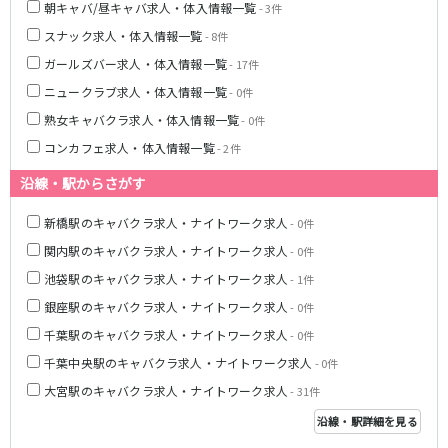
朝キャバ/昼キャバ求人・体入情報一覧
- 3件
八柱駅
京成津田沼駅
スナック求人・体入情報一覧
- 8件
五香駅
ガールズバー求人・体入情報一覧
- 17件
横浜市営地下鉄ブルーライン
ニュークラブ求人・体入情報一覧
- 0件
熟女キャバクラ求人・体入情報一覧
- 0件
関内駅
横浜駅
コンカフェ求人・体入情報一覧
- 2件
桜木町駅
新横浜駅
戸塚駅
湘南台駅
沿線・駅からさがす
伊勢佐木長者町駅
上大岡駅
新橋駅のキャバクラ求人・ナイトワーク求人
- 0件
蒔田駅
吉野町駅
関内駅のキャバクラ求人・ナイトワーク求人
- 0件
みなとみらい線
池袋駅のキャバクラ求人・ナイトワーク求人
- 1件
銀座駅のキャバクラ求人・ナイトワーク求人
- 0件
横浜駅
馬車道駅
千葉駅のキャバクラ求人・ナイトワーク求人
日本大通り駅
新高島駅
- 0件
みなとみらい駅
千葉中央駅のキャバクラ求人・ナイトワーク求人
- 0件
大宮駅のキャバクラ求人・ナイトワーク求人
- 31件
京王相模原線
沿線・駅詳細を見る
橋本駅
調布駅