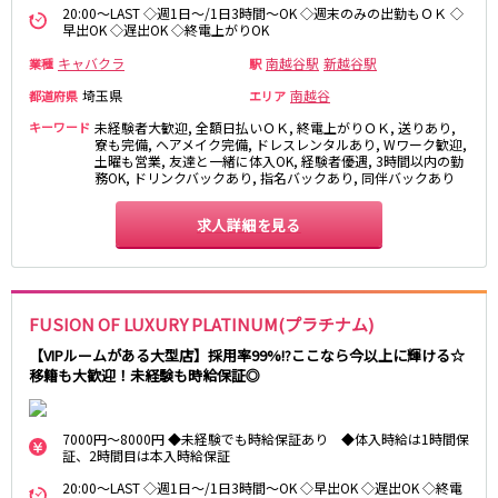
20:00～LAST ◇週1日～/1日3時間～OK ◇週末のみの出勤もＯＫ ◇
松原駅
早出OK ◇遅出OK ◇終電上がりOK
キャバクラ
南越谷駅
新越谷駅
業種
駅
JR南武線
埼玉県
南越谷
都道府県
エリア
立川駅
川崎駅
キーワード
未経験者大歓迎, 全額日払いＯＫ, 終電上がりＯＫ, 送りあり,
武蔵溝ノ口駅
武蔵小杉駅
寮も完備, ヘアメイク完備, ドレスレンタルあり, Wワーク歓迎,
土曜も営業, 友達と一緒に体入OK, 経験者優遇, 3時間以内の勤
府中本町駅
武蔵新城駅
務OK, ドリンクバックあり, 指名バックあり, 同伴バックあり
登戸駅
稲田堤駅
求人詳細を見る
JR横須賀線
新橋駅
横浜駅
品川駅
大船駅
FUSION OF LUXURY PLATINUM(プラチナム)
戸塚駅
東戸塚駅
【VIPルームがある大型店】採用率99%!?ここなら今以上に輝ける☆
久里浜駅
横須賀駅
移籍も大歓迎！未経験も時給保証◎
鎌倉駅
7000円～8000円 ◆未経験でも時給保証あり ◆体入時給は1時間保
JR埼京線
証、2時間目は本入時給保証
20:00～LAST ◇週1日～/1日3時間～OK ◇早出OK ◇遅出OK ◇終電
池袋駅
大宮駅