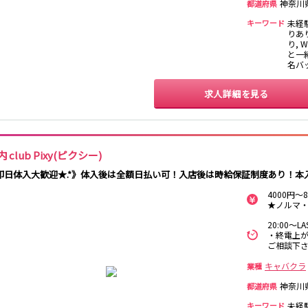
神奈川
都道府県
保谷駅
石神井公園駅
西所沢駅
吾野駅
キーワード
未経
りあ
り, 
町田駅
八王子駅
相模原駅
橋本駅
と一緒
名バ
淵野辺駅
矢部駅
成瀬駅
古淵駅
求人詳細を見る
渋谷駅
溝の口駅
三軒茶屋駅
鷺沼駅
あざみ野駅
藤が丘駅
用賀駅
二子玉川駅
宮前平駅
桜新町駅
 club Pixy(ピクシー)
三軒茶屋駅
西太子堂駅
下高井戸駅
宮の坂駅
即日体入大歓迎★.*》体入後は全額日払い可！入店後は時給保証制度あり！本
4000円
立川駅
川崎駅
武蔵溝ノ口駅
武蔵小杉駅
★ノルマ・
武蔵新城駅
登戸駅
稲田堤駅
20:00～
・終電上が
ご相談下
新橋駅
横浜駅
品川駅
大船駅
東戸塚駅
久里浜駅
横須賀駅
鎌倉駅
キャバクラ
業種
神奈川
都道府県
池袋駅
大宮駅
新宿駅
赤羽駅
キーワード
未経