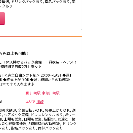
者優遇, ドリンクバックあり, 指名バックあり, 同
北松戸駅
ックあり
町屋駅
小川町駅
2万円以上も可能！
菊川駅
以上 ＋体入時からバック完備 ＋貸衣装・ヘアメイ
短時間で日収2万も楽々♪
浅草駅
AST ＜完全自由シフト制＞ 20:00～LAST ◆週1
OK ◆終電上がりOK ◆遅い時間からの勤務OK
1本ですぐ入れます♪
川崎駅
京急川崎駅
駅
県
川崎
エリア
品川駅
験者大歓迎, 全額日払いＯＫ, 終電上がりＯＫ, 送
大森海岸駅
り, ヘアメイク完備, ドレスレンタルあり, Wワー
, 土曜も営業, 日曜も営業, 私服OK, 友達と一緒
OK, 経験者優遇, 3時間以内の勤務OK, ドリンク
クあり, 指名バックあり, 同伴バックあり