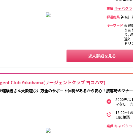
香取
台
桜木町駅
御徒町駅
蕨駅
南浦和駅
キャバクラ
業種
大船駅
川口駅
日暮里駅
品川駅
宇都宮
小山
神奈川
都道府県
西川口駅
大井町駅
大森駅
東十条駅
キーワード
未経
王子駅
西日暮里駅
さいたま新都心
りあ
土浦
水戸
つくば
取手
駅
り, 
日立
神栖・鹿嶋
勝田
北茨城
達と一
ドリ
新橋駅
五反田駅
浅草駅
浅草橋駅
高崎
前橋・伊勢崎
館林
太田
求人詳細を見る
渋川
新橋駅
銀座駅
上野駅
上野広小路駅
渋谷駅
赤坂見附駅
浅草駅
田原町駅
表参道駅
外苑前駅
0
選択した内容で設定
egent Club Yokohama(リージェントクラブ ヨコハマ)
該当求人
件
西武新宿駅
本川越駅
所沢駅
東村山駅
未経験者さん大歓迎◇〉万全のサポート体制があるから安心！接客時のマナー
新所沢駅
高田馬場駅
航空公園駅
新井薬師前駅
5000円
マなし 
関内駅
横浜駅
桜木町駅
大船駅
19:00～
日応相談
池袋駅
練馬駅
所沢駅
ひばりヶ丘駅
キャバクラ
業種
秋津駅
清瀬駅
桜台駅
飯能駅