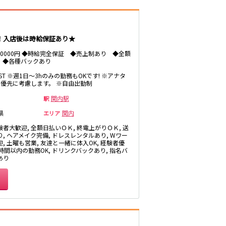
府中本町駅
新三郷駅
ト！入店後は時給保証あり★
～10000円 ◆時給完全保証 ◆売上制あり ◆全額
 ◆各種バックあり
西葛西駅
LAST ※週1日～3hのみの勤務もOKです! ※アナタ
優先に考慮します。 ※自由出勤制
飯田橋駅
関内駅
駅
県
関内
エリア
恵比寿駅
験者大歓迎, 全額日払いＯＫ, 終電上がりＯＫ, 送
戸塚駅
り, ヘアメイク完備, ドレスレンタルあり, Wワー
, 土曜も営業, 友達と一緒に体入OK, 経験者優
3時間以内の勤務OK, ドリンクバックあり, 指名バ
あり
五香駅