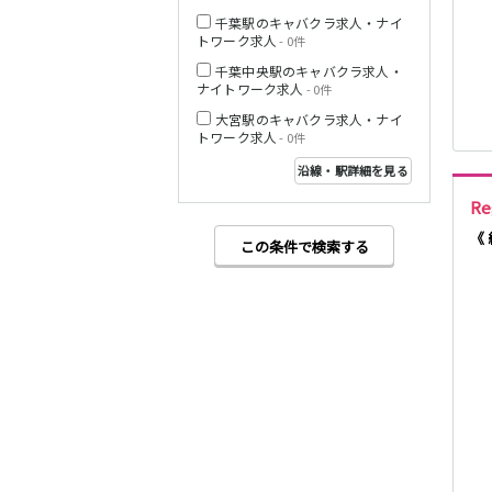
千葉駅のキャバクラ求人・ナイ
トワーク求人
- 0件
西武多摩湖線
千葉中央駅のキャバクラ求人・
ナイトワーク求人
- 0件
小田急小田原線
大宮駅のキャバクラ求人・ナイ
トワーク求人
- 0件
沿線・駅詳細を見る
R
JR東海道本線
《
この条件で検索する
東急東横線
東急目黒線
JR常磐線(上野～