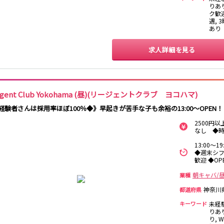
渋谷駅
川越駅
十条駅
北赤羽駅
りあ
ク歓迎
遇, 
国分寺駅
八坂駅
あり
求人詳細を見る
新宿駅
町田駅
本厚木駅
厚木駅
下北沢駅
祖師ヶ谷大蔵駅
向ヶ丘遊園駅
登戸駅
経堂駅
小田急相模原駅
小田原駅
豪徳寺駅
egent Club Yokohama (昼)(リージェントクラブ ヨコハマ)
新橋駅
川崎駅
横浜駅
藤沢駅
 経験者さんは採用率ほぼ100％◆》早起きが苦手な子も余裕の13:00～OPEN！
大船駅
品川駅
大磯駅
戸塚駅
2500円
辻堂駅
小田原駅
なし ◆
13:00～
横浜駅
渋谷駅
武蔵小杉駅
中目黒駅
◆週末シフ
代官山駅
新丸子駅
学芸大学駅
綱島駅
歓迎 ◆O
元住吉駅
日吉駅
菊名駅
朝キャバ/
業種
神奈川
都道府県
武蔵小杉駅
新丸子駅
目黒駅
武蔵小山駅
キーワード
未経
りあ
り, 
上野駅
柏駅
北千住駅
松戸駅