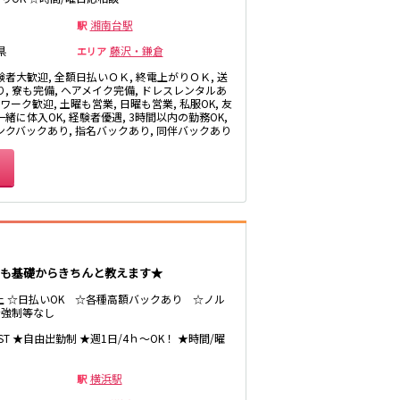
生
浦和駅
湘南台駅
駅
北浦和駅
県
藤沢・鎌倉
エリア
鶴見駅
験者大歓迎, 全額日払いＯＫ, 終電上がりＯＫ, 送
り, 寮も完備, ヘアメイク完備, ドレスレンタルあ
茨城県南
Wワーク歓迎, 土曜も営業, 日曜も営業, 私服OK, 友
緒に体入OK, 経験者優遇, 3時間以内の勤務OK,
ンクバックあり, 指名バックあり, 同伴バックあり
桐生
神田駅
末広町駅
久米川駅
も基礎からきちんと教えます★
以上 ☆日払いOK ☆各種高額バックあり ☆ノル
☆強制等なし
LAST ★自由出勤制 ★週1日/4ｈ～OK！ ★時間/曜
東久留米駅
横浜駅
駅
大泉学園駅