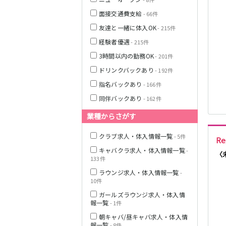
面接交通費支給
- 66件
友達と一緒に体入OK
- 215件
栃木県
経験者優遇
- 215件
茨城県
3時間以内の勤務OK
- 201件
ドリンクバックあり
- 192件
都営浅草線
指名バックあり
- 166件
群馬県
同伴バックあり
- 162件
東京メトロ銀座
線
業種からさがす
クラブ求人・体入情報一覧
- 5件
R
キャバクラ求人・体入情報一覧
-
西武新宿線
〈
133件
ラウンジ求人・体入情報一覧
-
10件
JR根岸線
ガールズラウンジ求人・体入情
報一覧
- 1件
西武池袋線
朝キャバ/昼キャバ求人・体入情
報一覧
- 8件