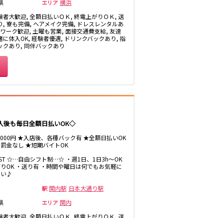
県
横浜
エリア
験者大歓迎, 全額日払いＯＫ, 終電上がりＯＫ, 送
り, 寮も完備, ヘアメイク完備, ドレスレンタルあ
Wワーク歓迎, 土曜も営業, 面接交通費支給, 友達
新横浜駅
に体入OK, 経験者優遇, ドリンクバックあり, 指
ックあり, 同伴バックあり
菊名駅
たまプラーザ駅
中央林間駅
松原駅
入後も毎日全額日払いOK◇
～8000円 ★入店後、各種バック有 ★全額日払いOK
府中本町駅
罰金なし ★短期バイトOK
LAST ☆…自由シフト制…☆ ・週1日、1日3h～OK
りOK ・送り有 ・時間や曜日は何でもお気軽に
さい♪
戸塚駅
関内駅
日本大通り駅
駅
県
関内
エリア
恵比寿駅
験者大歓迎, 全額日払いＯＫ, 終電上がりＯＫ, 送