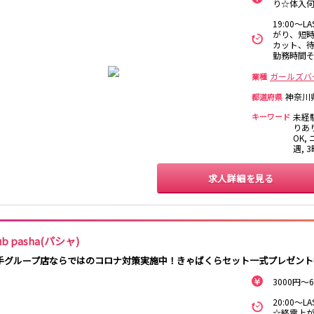
保
り☆体入何
西麻布
新宿駅
立川駅
吉祥寺駅
神田駅
19:00～
がり、短時
中野駅
高円寺駅
荻窪駅
阿佐ヶ谷駅
カット、待
関内
川崎
藤沢・鎌倉
相模原
国分寺駅
西荻窪駅
武蔵境駅
水道橋駅
勤務時間そ
横浜
大和
溝の口
平塚
東小金井駅
東中野駅
飯田橋駅
国立駅
ガールズバ
業種
西国分寺駅
高尾駅
四ツ谷駅
神奈川
横須賀
上大岡・戸塚
新横浜
都道府県
武蔵小杉
キーワード
未経
新橋駅
池袋駅
上野駅
新宿駅
りあり
元住吉・綱島
川崎中部
横浜東部
川崎北部
OK,
神田駅
五反田駅
恵比寿駅
渋谷駅
遇, 
桜木町
横浜西部
小田原・湯河原
綾瀬・海老名
品川駅
日暮里駅
駒込駅
大塚駅
座間
巣鴨駅
西日暮里駅
新大久保駅
目黒駅
求人詳細を見る
目白駅
原宿駅
大宮
志木
南越谷
草加
所沢
熊谷
川口
浦和・北浦和
池袋駅
銀座駅
新宿駅
赤坂見附駅
春日部
南浦和
蕨
上尾
ub pasha(パシャ)
新宿三丁目駅
新高円寺駅
南阿佐ケ谷駅
淡路町駅
深谷
坂戸・東松山
手グループ店ならではのコロナ対策実施中！きゃばくらセット一式プレゼント
四谷三丁目駅
3000円
千葉
船橋
柏
市川・浦安
新橋駅
関内駅
上野駅
大宮駅
20:00～
松戸
成田・四街道・
津田沼
八千代台・勝
赤羽駅
横浜駅
蒲田駅
秋葉原駅
☆終電上が