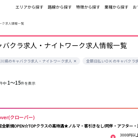
エリアから探す
路線から探す
特徴から探す
業種から探す
お
ーク求人情報一覧
上野
銀座駅
池袋
上野駅
錦糸町・亀戸
秋葉原駅
新橋
北千住駅
ャバクラ求人・ナイトワーク求人情報一覧
町田
六本木駅
赤羽
中目黒駅
銀座
日比谷駅
立川
広尾駅
五反田
蒲田
ひばりヶ丘・久
神田
奈川県のキャバクラ求人・ナイトワーク求人
全額日払いＯＫのキャバクラ
米川
上野御徒町駅
六本木駅
練馬駅
門前仲町駅
北千住
八王子
練馬
六本木
両国駅
東中野駅
飯田橋駅
麻布十番駅
勝どき駅
豊島園駅
1〜15
秋葉原
中野
恵比寿
葛西
件中
件を表示
小岩・新小岩
自由が丘・学芸
三軒茶屋・二子
駒込・日暮里
千葉駅
錦糸町駅
新宿駅
吉祥寺駅
大学
玉川
秋葉原駅
中野駅
本八幡駅
西船橋駅
荻窪・阿佐ヶ谷
浅草・浅草橋・
下北沢・経堂
大塚・巣鴨
両国
亀戸駅
小岩駅
高円寺駅
荻窪駅
府中
目黒・中目黒
拝島・小作
綾瀬・竹ノ塚
lover(クローバー)
阿佐ヶ谷駅
三鷹駅
新小岩駅
平井駅
西新井
両国駅
西荻窪駅
浅草橋駅
水道橋駅
完全新規OPEN☆TOPクラスの高待遇★ノルマ・客引きなし!同伴・アフター・
高円寺
国分寺
亀有・金町
新宿
飯田橋駅
下総中山駅
幕張本郷駅
四ツ谷駅
四谷・神楽坂
菊川・瑞江
高田馬場・大久
守谷
3000円