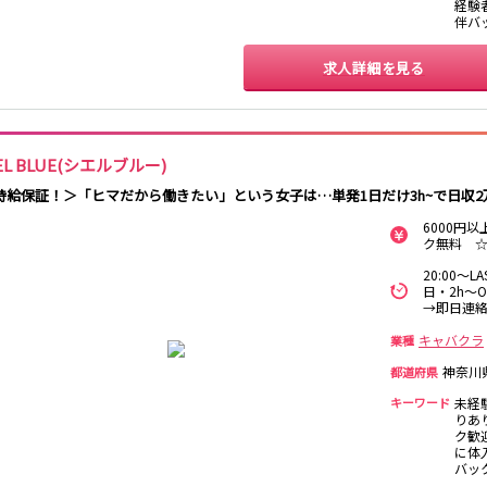
経験
日暮里駅
南柏駅
取手駅
金町駅
伴バ
新松戸駅
亀有駅
馬橋駅
求人詳細を見る
北千住駅
赤坂駅
湯島駅
綾瀬駅
西日暮里駅
表参道駅
乃木坂駅
IEL BLUE(シエルブルー)
本八幡駅
住吉駅
新宿三丁目駅
岩本町駅
時給保証！＞「ヒマだから働きたい」という女子は…単発1日だけ3h~で日収
森下駅
瑞江駅
一之江駅
船堀駅
6000円
ク無料 ☆
秋葉原駅
北千住駅
つくば駅
研究学園駅
20:00～L
守谷駅
三郷中央駅
八潮駅
日・2h～
→即日連絡
自由が丘駅
大井町駅
二子玉川駅
旗の台駅
キャバクラ
業種
神奈川
都道府県
京急川崎駅
横浜駅
京急蒲田駅
横須賀中央駅
キーワード
未経
汐入駅
日ノ出町駅
京急鶴見駅
上大岡駅
りあ
平和島駅
ク歓迎
に体入
バッ