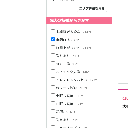
JR中央線(快速)
エリア詳細を見る
お店の特徴からさがす
神奈川県
未経験者大歓迎
- 214件
全額日払いＯＫ
終電上がりＯＫ
- 213件
JR山手線
送りあり
- 203件
寮も完備
- 96件
ヘアメイク完備
- 146件
ドレスレンタルあり
- 173件
埼玉県
Wワーク歓迎
- 215件
東京メトロ丸ノ
土曜も営業
- 216件
内線
cl
日曜も営業
- 121件
大
私服OK
- 67件
千葉県
迎えあり
JR京浜東北線
- 20件
ニューオープン
- 8件