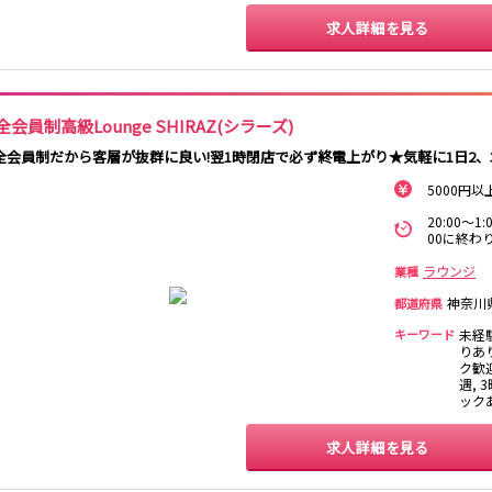
吉祥寺駅
渋谷駅
神泉駅
下北沢駅
明大前駅
池ノ上駅
求人詳細を見る
八王子駅
東飯能駅
全会員制高級Lounge SHIRAZ(シラーズ)
大宮駅
船橋駅
柏駅
春日部駅
全会員制だから客層が抜群に良い!翌1時閉店で必ず終電上がり★気軽に1日2、
5000円
大和駅
藤沢駅
相模大野駅
湘南台駅
中央林間駅
本鵠沼駅
南林間駅
20:00～
00に終わり
ラウンジ
千葉中央駅
京成千葉駅
京成津田沼駅
京成稲毛駅
業種
神奈川
都道府県
北千住駅
新越谷駅
草加駅
獨協大学前駅
キーワード
未経
春日部駅
押上〈スカイツ
谷塚駅
竹ノ塚駅
りあ
リー前〉駅
ク歓迎
遇, 
久喜駅
新伊勢崎駅
西新井駅
太田駅
ック
羽生駅
せんげん台駅
大袋駅
加須駅
求人詳細を見る
南羽生駅
蒲生駅
茂林寺前駅
牛田駅
五反野駅
小菅駅