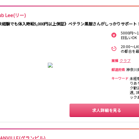
南越谷駅
西船橋駅
南浦和駅
北朝霞駅
ub Lee(リー)
新秋津駅
新八柱駅
新松戸駅
東所沢駅
未経験でも体入時給5,000円以上保証》ベテラン黒服さんがしっかりサポー
吉川駅
三郷駅
越谷レイクタウ
ン駅
5000円
日払いOK
中野駅
西船橋駅
浦安駅
葛西駅
20:00～
の都合を最
門前仲町駅
南行徳駅
高田馬場駅
日本橋駅
クラブ
神楽坂駅
東陽町駅
業種
神奈川
都道府県
池袋駅
大宮駅
赤羽駅
横浜駅
キーワード
未経
渋谷駅
武蔵小杉駅
浦和駅
大船駅
りあ
ク歓迎
東戸塚駅
遇, 
ック
蒲田駅
求人詳細を見る
東村山駅
国分寺駅
松戸駅
新津田沼駅
八柱駅
京成津田沼駅
RANVILLE(グランビル)