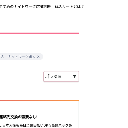
すすめのナイトワーク店舗診断
体入ルートとは？
吉祥寺
恵比寿駅
歌舞伎町
三ノ輪駅
渋谷
求人・ナイトワーク求人
東新宿駅
品川・大井町・
森下駅
大森
赤坂
▼
成増・板橋
船橋駅
津田沼駅
東陽町・門前仲
町
市川駅
・
調布
稲毛駅
東中野駅
連絡先交換の強要なし!
明大前・烏山
大泉学園・石神
以上 ☆本入後も毎日全額日払いOK☆高額バックあ