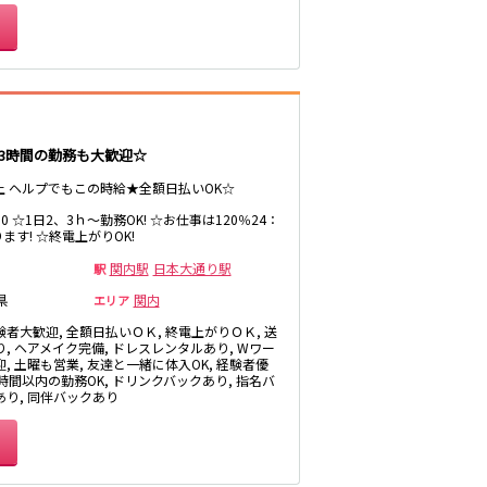
井の頭公園駅
3時間の勤務も大歓迎☆
以上 ヘルプでもこの時給★全額日払いOK☆
鶴間駅
1:00 ☆1日2、3ｈ～勤務OK! ☆お仕事は120％24：
ます! ☆終電上がりOK!
京成幕張本郷駅
関内駅
日本大通り駅
駅
県
関内
エリア
館林駅
験者大歓迎, 全額日払いＯＫ, 終電上がりＯＫ, 送
浅草駅
り, ヘアメイク完備, ドレスレンタルあり, Wワー
, 土曜も営業, 友達と一緒に体入OK, 経験者優
3時間以内の勤務OK, ドリンクバックあり, 指名バ
伊勢崎駅
あり, 同伴バックあり
花崎駅
越谷駅