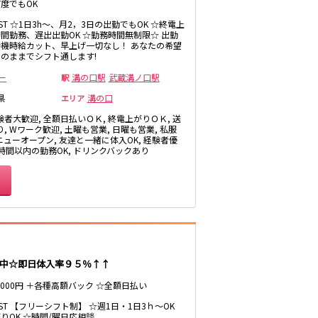
井公園
度でもOK
八王子駅
LAST ☆1日3h～、月2，3日の出勤でもOK ☆終電上
間勤務、遅出出勤OK ☆勤務時間無制限☆ 出勤
三鷹駅
機時給カット、早上げ一切なし！ あなたの希望
厚木
武蔵小金井駅
のままでシフト通します!
福富町・伊勢佐
豊田駅
ー
溝の口駅
武蔵溝ノ口駅
駅
木町
県
溝の口
たまプラーザ・
エリア
向ヶ丘遊園・鷺
験者大歓迎, 全額日払いＯＫ, 終電上がりＯＫ, 送
沼
秋葉原駅
, Wワーク歓迎, 土曜も営業, 日曜も営業, 私服
茅ヶ崎
 ニューオープン, 友達と一緒に体入OK, 経験者優
御徒町駅
3時間以内の勤務OK, ドリンクバックあり
・
高田馬場駅
有楽町駅
川越
久喜
荻窪駅
飯能・狭山
四ツ谷駅
中☆即日体入率９５％↑↑
～6000円 ＋各種高額バック ☆全額日払い
市原・木更津・
君津
川崎駅
LAST 【フリーシフト制】 ☆週1日・1日3ｈ～OK
田
東金・茂原・長
神田駅
りOK ☆時間/曜日応相談