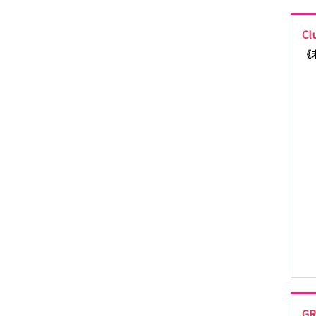
JR武蔵野線
Cl
《
東京メトロ東西
線
JR湘南新宿ライ
ン
東急多摩川線
西武国分寺線
新京成電鉄線
G