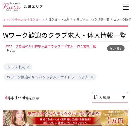
>
>
>
キャバクラ求人なら体入ルート
体入ルート九州
クラブ求人・体入情報一覧
Wワーク歓
Wワーク歓迎のクラブ求人・体入情報一覧
福岡県
福岡市営地下鉄空港線
Wワーク歓迎の即日体験入店できるクラブ求人・体入情報一覧
詳しく見る
中洲・天神
中洲川端駅
大橋
天神駅
をみる
久留米
祇園駅
小倉・黒崎
クラブ求人
沖縄県
北九州モノレール
Wワーク歓迎のキャバクラ求人・ナイトワーク求人
松山
宮古島
平和通駅
JR鹿児島本線(下関・門司港～博多)
4
1〜4
▼
件中
件を表示
0
選択した内容で設定
該当求人
件
小倉駅
西鉄天神大牟田線