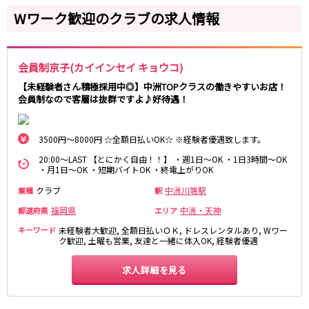
雑餉隈駅
西鉄久留米駅
Wワーク歓迎のクラブの求人情報
西鉄福岡（天神）駅
大橋駅
福岡市営地下鉄七隈線
会員制京子(カイインセイ キョウコ)
櫛田神社前駅
天神南駅
【未経験者さん積極採用中◎】中洲TOPクラスの働きやすいお店！
会員制なので客層は抜群ですよ♪好待遇！
ゆいレール
美栄橋駅
県庁前駅
3500円～8000円 ☆全額日払いOK☆ ※経験者優遇致します。
那覇空港駅
20:00～LAST 【とにかく自由！！】 ・週1日～OK ・1日3時間～OK
・月1日～OK ・短期バイトOK ・終電上がりOK
福岡市営地下鉄箱崎線
クラブ
中洲川端駅
業種
駅
中洲川端駅
福岡県
中洲・天神
都道府県
エリア
キーワード
未経験者大歓迎, 全額日払いＯＫ, ドレスレンタルあり, Wワー
ク歓迎, 土曜も営業, 友達と一緒に体入OK, 経験者優遇
JR鹿児島本線(博多～八代)
久留米駅
南福岡駅
求人詳細を見る
JR博多南線