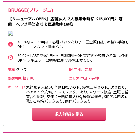
博多南駅
BRUGGE(ブルージュ)
【リニューアルOPEN】店舗拡大で大募集◆時給〈15,000円〉可
ゆふ高原線
能！ヘアメ手当あり＆車通勤もOK◎
久留米駅
7000円～15000円 ＋各種バックあり♪ □全額日払い&給料手渡し
OK！ □ノルマ・罰金なし
0
選択した内容で設定
20:00～LAST ▽週1日～/1日3時間～OK ▽時間や頻度の希望は相談
該当求人
件
OK ▽レギュラー出勤も歓迎 ▽終電上がりOK
クラブ
中洲川端駅
業種
駅
福岡県
中洲・天神
都道府県
エリア
キーワード
未経験者大歓迎, 全額日払いＯＫ, 終電上がりＯＫ, 送りあり,
ヘアメイク完備, ドレスレンタルあり, Wワーク歓迎, 土曜も営
業, 私服OK, 友達と一緒に体入OK, 経験者優遇, 3時間以内の勤
務OK, 指名バックあり, 同伴バックあり
求人詳細を見る