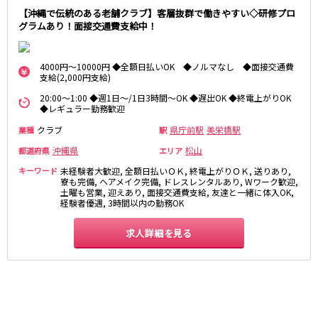
【沖縄で伝統のある老舗クラブ】客層抜群で働きやすい◇研修プロ
グラムあり！面接交通費支給中！
4000円～10000円 ◆全額日払いOK ◆ノルマなし ◆面接交通費
支給(2,000円支給)
20:00～1:00 ◆週1日～/1日3時間～OK ◆遅出OK ◆終電上がりOK
◆レギュラー勤務歓迎
クラブ
県庁前駅
美栄橋駅
業種
駅
沖縄県
松山
都道府県
エリア
キーワード
未経験者大歓迎, 全額日払いＯＫ, 終電上がりＯＫ, 送りあり,
寮も完備, ヘアメイク完備, ドレスレンタルあり, Wワーク歓迎,
土曜も営業, 迎えあり, 面接交通費支給, 友達と一緒に体入OK,
経験者優遇, 3時間以内の勤務OK
求人詳細を見る