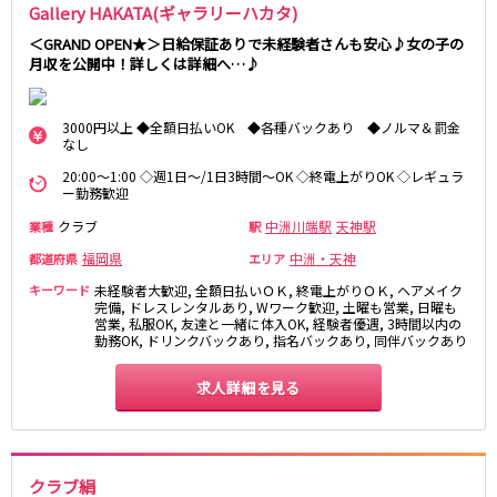
Gallery HAKATA(ギャラリーハカタ)
＜GRAND OPEN★＞日給保証ありで未経験者さんも安心♪女の子の
月収を公開中！詳しくは詳細へ…♪
3000円以上 ◆全額日払いOK ◆各種バックあり ◆ノルマ＆罰金
なし
20:00～1:00 ◇週1日～/1日3時間～OK ◇終電上がりOK ◇レギュラ
ー勤務歓迎
クラブ
中洲川端駅
天神駅
業種
駅
福岡県
中洲・天神
都道府県
エリア
キーワード
未経験者大歓迎, 全額日払いＯＫ, 終電上がりＯＫ, ヘアメイク
完備, ドレスレンタルあり, Wワーク歓迎, 土曜も営業, 日曜も
営業, 私服OK, 友達と一緒に体入OK, 経験者優遇, 3時間以内の
勤務OK, ドリンクバックあり, 指名バックあり, 同伴バックあり
求人詳細を見る
クラブ絹