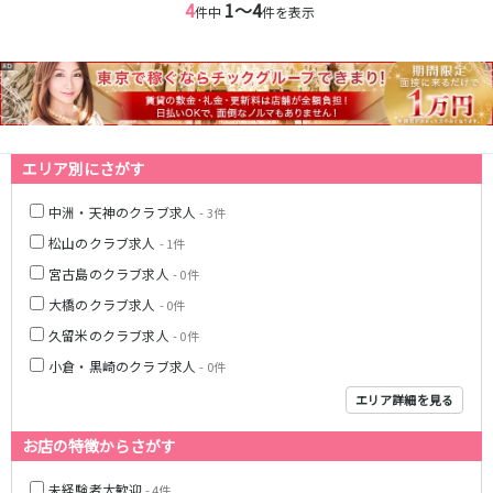
4
1〜4
件中
件を表示
エリア別にさがす
中洲・天神のクラブ求人
- 3件
松山のクラブ求人
- 1件
宮古島のクラブ求人
- 0件
大橋のクラブ求人
- 0件
久留米のクラブ求人
- 0件
小倉・黒崎のクラブ求人
- 0件
エリア詳細を見る
お店の特徴からさがす
未経験者大歓迎
- 4件