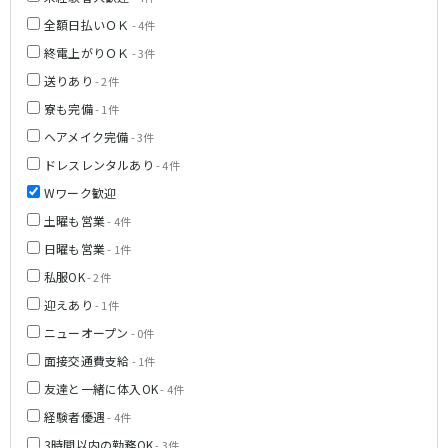
全額日払いＯＫ
- 4件
終電上がりＯＫ
- 3件
送りあり
- 2件
寮も完備
- 1件
ヘアメイク完備
- 3件
ドレスレンタルあり
- 4件
Wワーク歓迎
土曜も営業
- 4件
日曜も営業
- 1件
私服OK
- 2件
迎えあり
- 1件
ニューオープン
- 0件
面接交通費支給
- 1件
友達と一緒に体入OK
- 4件
経験者優遇
- 4件
3時間以内の勤務OK
- 3件