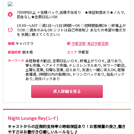
新橋駅
池袋駅
春日部
南浦和
上野駅
新宿駅
7000円以上 ＋各種バック,各種手当有り ★保証制度あり★ノルマ,
蕨
上尾
罰金なし★全額日払いOK
秋葉原駅
神田駅
飯能・狭山
深谷
19:00～LAST ◇週1日～/1日3時間～OK ◇短時間勤務OK ◇終電上が
五反田駅
恵比寿駅
坂戸・東松山
りOK ◇週末のみもOK シフトは自己申告制♪ あなたの希望の働き方
渋谷駅
御徒町駅
を 気軽に教えてください☆
品川駅
日暮里駅
千葉県
キャバクラ
宇都宮駅
東武宇都宮駅
業種
駅
駒込駅
大塚駅
栃木県
宇都宮
都道府県
エリア
千葉
船橋
高田馬場駅
巣鴨駅
キーワード
未経験者大歓迎, 全額日払いＯＫ, 終電上がりＯＫ, 送りあり,
柏
市川・浦安
西日暮里駅
新大久保駅
寮も完備, ヘアメイク完備, ドレスレンタルあり, Wワーク歓迎,
市原・木更津・君津
松戸
土曜も営業, 日曜も営業, 迎えあり, 友達と一緒に体入OK, 経験
目黒駅
有楽町駅
者優遇, 3時間以内の勤務OK, ドリンクバックあり, 指名バック
成田・四街道・香取
津田沼
あり, 同伴バックあり
目白駅
原宿駅
八千代台・勝田台
東金・茂原・長生
求人詳細を見る
東京メトロ丸ノ内線
栃木県
池袋駅
銀座駅
宇都宮
小山
新宿駅
赤坂見附駅
Night Lounge Rey(レイ)
荻窪駅
新宿三丁目駅
茨城県
キャストからの圧倒的支持率☆時給保証あり！お客様層の良さ,働き
新高円寺駅
南阿佐ケ谷駅
やすさはお墨付き◎厳しいルールなし♪