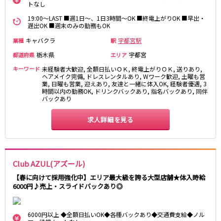
トなし
高田馬場駅
航空公園駅
19:00～LAST ■週1日～、1日3時間～OK ■終電上がりOK ■早出・
新井薬師前駅
遅出OK ■週末のみの勤務もOK
キャバクラ
宇都宮駅
業種
駅
JR根岸線
栃木県
宇都宮
都道府県
エリア
関内駅
横浜駅
キーワード
未経験者大歓迎, 全額日払いＯＫ, 終電上がりＯＫ, 送りあり,
桜木町駅
大船駅
ヘアメイク完備, ドレスレンタルあり, Wワーク歓迎, 土曜も営
業, 日曜も営業, 迎えあり, 友達と一緒に体入OK, 経験者優遇, 3
時間以内の勤務OK, ドリンクバックあり, 指名バックあり, 同伴
西武池袋線
バックあり
池袋駅
練馬駅
求人詳細を見る
所沢駅
ひばりヶ丘駅
東久留米駅
秋津駅
清瀬駅
桜台駅
Club AZUL(アズール)
飯能駅
大泉学園駅
保谷駅
石神井公園駅
【春に向けて採用強化中】エリア最大級を誇る大型店舗★体入時給
6000円♪売上・スライドバックあり◎
西所沢駅
吾野駅
JR横浜線
6000円以上 ◆全額日払いOK◆各種バックあり◆交通費支給◆ノル