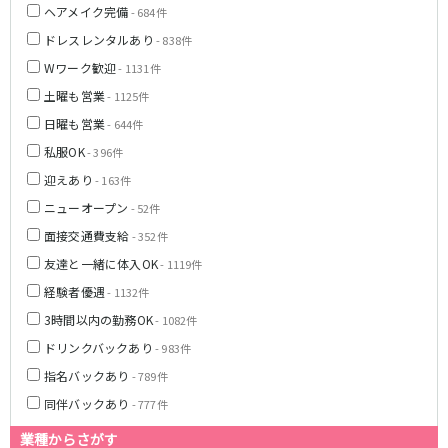
ヘアメイク完備
- 684件
新宿駅
赤羽駅
ドレスレンタルあり
- 838件
恵比寿駅
渋谷駅
Wワーク歓迎
川越駅
十条駅
- 1131件
北赤羽駅
板橋駅
土曜も営業
- 1125件
日曜も営業
- 644件
西武多摩湖線
私服OK
- 396件
国分寺駅
八坂駅
迎えあり
- 163件
ニューオープン
- 52件
小田急小田原線
面接交通費支給
- 352件
新宿駅
町田駅
友達と一緒に体入OK
- 1119件
本厚木駅
厚木駅
経験者優遇
- 1132件
相模大野駅
下北沢駅
3時間以内の勤務OK
- 1082件
祖師ヶ谷大蔵駅
向ヶ丘遊園駅
ドリンクバックあり
- 983件
登戸駅
成城学園前駅
指名バックあり
- 789件
経堂駅
小田急相模原駅
同伴バックあり
- 777件
小田原駅
豪徳寺駅
海老名駅
業種からさがす