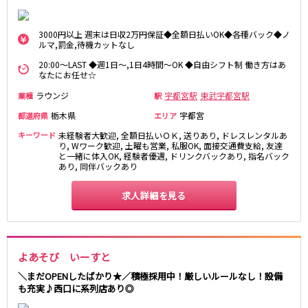
土浦
淡路町駅
水戸
四ツ谷駅
つくば
四谷三丁目駅
取手
3000円以上 週末は日収2万円保証◆全額日払いOK◆各種バック◆ノ
茨城県南
日立
ルマ,罰金,待機カットなし
JR京浜東北線
神栖・鹿嶋
勝田
20:00～LAST ◆週1日～,1日4時間～OK ◆自由シフト制 働き方はあ
北茨城
なたにお任せ☆
新橋駅
関内駅
上野駅
大宮駅
ラウンジ
宇都宮駅
東武宇都宮駅
業種
駅
群馬県
川崎駅
赤羽駅
栃木県
宇都宮
都道府県
エリア
高崎
前橋・伊勢崎
横浜駅
蒲田駅
キーワード
未経験者大歓迎, 全額日払いＯＫ, 送りあり, ドレスレンタルあ
館林
太田
秋葉原駅
神田駅
り, Wワーク歓迎, 土曜も営業, 私服OK, 面接交通費支給, 友達
と一緒に体入OK, 経験者優遇, ドリンクバックあり, 指名バック
桐生
渋川
桜木町駅
御徒町駅
あり, 同伴バックあり
蕨駅
南浦和駅
浦和駅
求人詳細を見る
大船駅
0
選択した内容で設定
該当求人
川口駅
件
日暮里駅
品川駅
北浦和駅
西川口駅
大井町駅
よあそび いーすと
大森駅
東十条駅
＼まだOPENしたばかり★／積極採用中！厳しいルールなし！設備
鶴見駅
王子駅
も充実♪西口に系列店あり◎
西日暮里駅
さいたま新都心駅