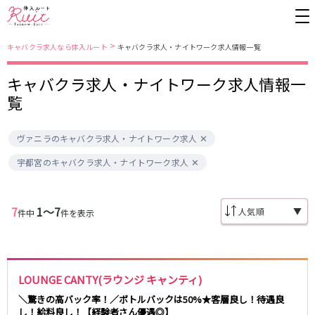
>
キャバクラ求人なら体入ルート
キャバクラ求人・ナイトワーク求人情報一覧
キャバクラ求人・ナイトワーク求人情報一
東京都
東京メトロ日比谷線
覧
上野
銀座駅
池袋
上野駅
ヴァニラのキャバクラ求人・ナイトワーク求人
錦糸町・亀戸
秋葉原駅
新橋
北千住駅
吉祥寺
恵比寿駅
町田
六本木駅
宇都宮のキャバクラ求人・ナイトワーク求人
赤羽
中目黒駅
銀座
日比谷駅
立川
広尾駅
歌舞伎町
三ノ輪駅
五反田
蒲田
7
1〜7
▼
件中
件を表示
都営大江戸線
ひばりヶ丘・久米川
神田
渋谷
北千住
上野御徒町駅
六本木駅
八王子
練馬
練馬駅
門前仲町駅
LOUNGE CANTY(ラウンジ キャンティ)
六本木
品川・大井町・大森
東新宿駅
両国駅
秋葉原
中野
＼驚きの高バック率！／ボトルバックは50%★客層良し！待遇良
東中野駅
飯田橋駅
し！給料良し！【経験者さん優遇◎】
恵比寿
葛西