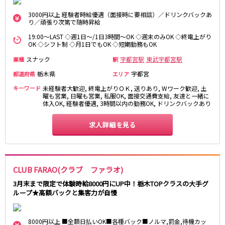
3000円以上 経験者時給優遇（面接時に要相談）／ドリンクバックあ
都営浅草線
り／頑張り次第で随時昇給
新橋駅
五反田駅
19:00～LAST ◇週1日～/1日3時間～OK ◇週末のみOK ◇終電上がり
OK ◇シフト制 ◇月1日でもOK ◇短期勤務もOK
浅草駅
浅草橋駅
スナック
宇都宮駅
東武宇都宮駅
業種
駅
東京メトロ銀座線
栃木県
宇都宮
都道府県
エリア
キーワード
未経験者大歓迎, 終電上がりＯＫ, 送りあり, Wワーク歓迎, 土
新橋駅
銀座駅
曜も営業, 日曜も営業, 私服OK, 面接交通費支給, 友達と一緒に
上野駅
上野広小路駅
体入OK, 経験者優遇, 3時間以内の勤務OK, ドリンクバックあり
神田駅
渋谷駅
求人詳細を見る
赤坂見附駅
浅草駅
田原町駅
末広町駅
表参道駅
外苑前駅
CLUB FARAO(クラブ ファラオ)
西武新宿線
3月末まで限定で体験時給8000円にUP中！栃木TOPクラスの大手グ
ループ★高額バックと集客力が自慢
西武新宿駅
本川越駅
所沢駅
東村山駅
久米川駅
新所沢駅
8000円以上 ■全額日払いOK■各種バック■ノルマ,罰金,待機カッ