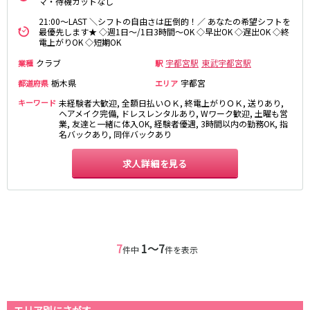
マ・待機カットなし
町田駅
八王子駅
21:00～LAST ＼シフトの自由さは圧倒的！／ あなたの希望シフトを
相模原駅
橋本駅
最優先します★ ◇週1日～/1日3時間～OK ◇早出OK ◇遅出OK ◇終
電上がりOK ◇短期OK
新横浜駅
淵野辺駅
クラブ
宇都宮駅
東武宇都宮駅
業種
駅
矢部駅
成瀬駅
古淵駅
菊名駅
栃木県
宇都宮
都道府県
エリア
キーワード
未経験者大歓迎, 全額日払いＯＫ, 終電上がりＯＫ, 送りあり,
ヘアメイク完備, ドレスレンタルあり, Wワーク歓迎, 土曜も営
東急田園都市線
業, 友達と一緒に体入OK, 経験者優遇, 3時間以内の勤務OK, 指
名バックあり, 同伴バックあり
渋谷駅
溝の口駅
三軒茶屋駅
鷺沼駅
求人詳細を見る
たまプラーザ駅
あざみ野駅
藤が丘駅
用賀駅
二子玉川駅
中央林間駅
宮前平駅
桜新町駅
7
1〜7
件中
件を表示
東急世田谷線
三軒茶屋駅
西太子堂駅
下高井戸駅
宮の坂駅