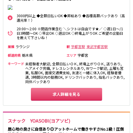
麻布十番駅
森下駅
赤坂
小岩・新小岩
勝どき駅
豊島園駅
自由が丘・学芸大学
三軒茶屋・二子玉川
3000円以上 ◆全額日払いOK ◆昇給あり ◆各種高額バックあり（高
還元率！）
駒込・日暮里
成増・板橋
JR中央・総武線
20:00～2:00 ※閉店作業含む ＼シフトは自由です★／ ◇週1日～/1
荻窪・阿佐ヶ谷
浅草・浅草橋・両国
日3時間～OK ◇早出OK ◇遅出OK ◇終電上がりOK ご希望の出勤日
千葉駅
錦糸町駅
下北沢・経堂
大塚・巣鴨
を教えて下さいね！
新宿駅
吉祥寺駅
東陽町・門前仲町
府中
ラウンジ
宇都宮駅
東武宇都宮駅
業種
駅
船橋駅
秋葉原駅
目黒・中目黒
拝島・小作
栃木県
宇都宮
都道府県
エリア
中野駅
本八幡駅
綾瀬・竹ノ塚・西新井
調布
キーワード
未経験者大歓迎, 全額日払いＯＫ, 終電上がりＯＫ, 送りあり,
西船橋駅
津田沼駅
高円寺
国分寺
ヘアメイク完備, ドレスレンタルあり, Wワーク歓迎, 土曜も営
亀戸駅
小岩駅
業, 私服OK, 面接交通費支給, 友達と一緒に体入OK, 経験者優
亀有・金町
新宿
遇, 3時間以内の勤務OK, ドリンクバックあり, 指名バックあり,
高円寺駅
荻窪駅
明大前・烏山
四谷・神楽坂
同伴バックあり
市川駅
阿佐ヶ谷駅
菊川・瑞江
高田馬場・大久保
三鷹駅
求人詳細を見る
新小岩駅
守谷
大泉学園・石神井公園
平井駅
稲毛駅
西麻布
両国駅
西荻窪駅
浅草橋駅
水道橋駅
神奈川県
スナック YOASOBI(ヨアソビ)
東中野駅
飯田橋駅
関内
川崎
居心地の良さに自信あり◎アットホームで働きやすさNo.1級！圧倒
下総中山駅
幕張本郷駅