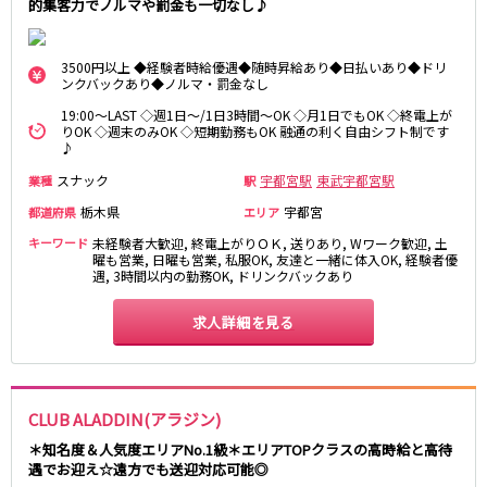
的集客力でノルマや罰金も一切なし♪
藤沢・鎌倉
相模原
四ツ谷駅
厚木
横浜
大和
溝の口
3500円以上 ◆経験者時給優遇◆随時昇給あり◆日払いあり◆ドリ
JR中央線(快速)
ンクバックあり◆ノルマ・罰金なし
平塚
福富町・伊勢佐木町
新宿駅
立川駅
19:00～LAST ◇週1日～/1日3時間～OK ◇月1日でもOK ◇終電上が
横須賀
上大岡・戸塚
りOK ◇週末のみOK ◇短期勤務もOK 融通の利く自由シフト制です
吉祥寺駅
神田駅
新横浜
武蔵小杉
♪
八王子駅
中野駅
たまプラーザ・向ヶ丘遊園・鷺沼
元住吉・綱島
スナック
宇都宮駅
東武宇都宮駅
業種
駅
高円寺駅
荻窪駅
川崎中部
横浜東部
栃木県
宇都宮
都道府県
エリア
阿佐ヶ谷駅
三鷹駅
川崎北部
茅ヶ崎
キーワード
未経験者大歓迎, 終電上がりＯＫ, 送りあり, Wワーク歓迎, 土
国分寺駅
西荻窪駅
桜木町
横浜西部
曜も営業, 日曜も営業, 私服OK, 友達と一緒に体入OK, 経験者優
武蔵境駅
水道橋駅
遇, 3時間以内の勤務OK, ドリンクバックあり
小田原・湯河原
綾瀬・海老名・座間
武蔵小金井駅
東小金井駅
求人詳細を見る
東中野駅
飯田橋駅
埼玉県
国立駅
豊田駅
大宮
志木
西国分寺駅
高尾駅
南越谷
草加
四ツ谷駅
CLUB ALADDIN(アラジン)
川越
所沢
＊知名度＆人気度エリアNo.1級＊エリアTOPクラスの高時給と高待
熊谷
川口
JR山手線
遇でお迎え☆遠方でも送迎対応可能◎
浦和・北浦和
久喜