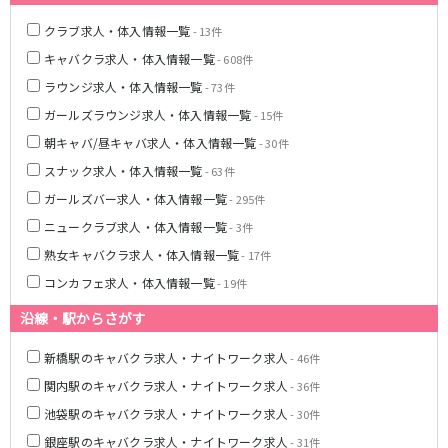
クラブ求人・体入情報一覧
- 13件
JR東海道本線
キャバクラ求人・体入情報一覧
- 608件
新橋駅
川崎駅
ラウンジ求人・体入情報一覧
- 73件
横浜駅
藤沢駅
ガールズラウンジ求人・体入情報一覧
- 15件
平塚駅
大船駅
朝キャバ/昼キャバ求人・体入情報一覧
- 30件
品川駅
大磯駅
スナック求人・体入情報一覧
戸塚駅
- 63件
茅ヶ崎駅
辻堂駅
小田原駅
ガールズバー求人・体入情報一覧
- 295件
ニュークラブ求人・体入情報一覧
- 3件
東急東横線
熟女キャバクラ求人・体入情報一覧
- 17件
横浜駅
渋谷駅
コンカフェ求人・体入情報一覧
- 19件
武蔵小杉駅
中目黒駅
沿線・駅からさがす
自由が丘駅
代官山駅
新丸子駅
学芸大学駅
新橋駅のキャバクラ求人・ナイトワーク求人
- 46件
綱島駅
祐天寺駅
関内駅のキャバクラ求人・ナイトワーク求人
- 36件
元住吉駅
日吉駅
池袋駅のキャバクラ求人・ナイトワーク求人
- 30件
菊名駅
銀座駅のキャバクラ求人・ナイトワーク求人
- 31件