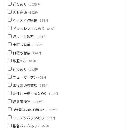
送りあり
新橋駅
池袋駅
- 1036件
春日部
南浦和
上野駅
新宿駅
寮も完備
- 492件
蕨
上尾
秋葉原駅
神田駅
ヘアメイク完備
飯能・狭山
- 684件
深谷
五反田駅
恵比寿駅
坂戸・東松山
ドレスレンタルあり
- 838件
渋谷駅
御徒町駅
Wワーク歓迎
- 1131件
品川駅
日暮里駅
千葉県
土曜も営業
- 1125件
駒込駅
大塚駅
千葉
船橋
日曜も営業
- 644件
高田馬場駅
巣鴨駅
柏
市川・浦安
私服OK
- 396件
西日暮里駅
新大久保駅
市原・木更津・君津
松戸
迎えあり
目黒駅
- 163件
有楽町駅
成田・四街道・香取
津田沼
目白駅
原宿駅
ニューオープン
- 52件
八千代台・勝田台
東金・茂原・長生
面接交通費支給
- 352件
東京メトロ丸ノ内線
友達と一緒に体入OK
- 1119件
栃木県
池袋駅
銀座駅
経験者優遇
- 1132件
宇都宮
小山
新宿駅
赤坂見附駅
3時間以内の勤務OK
- 1082件
荻窪駅
新宿三丁目駅
ドリンクバックあり
- 983件
茨城県
新高円寺駅
南阿佐ケ谷駅
指名バックあり
- 789件