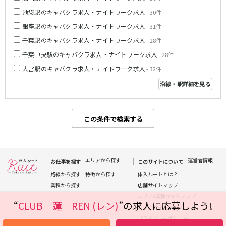
池袋駅のキャバクラ求人・ナイトワーク求人
- 30件
都営浅草線
銀座駅のキャバクラ求人・ナイトワーク求人
- 31件
新橋駅
五反田駅
千葉駅のキャバクラ求人・ナイトワーク求人
- 28件
浅草駅
浅草橋駅
千葉中央駅のキャバクラ求人・ナイトワーク求人
- 28件
大宮駅のキャバクラ求人・ナイトワーク求人
- 32件
東京メトロ銀座線
沿線・駅詳細を見る
新橋駅
銀座駅
上野駅
上野広小路駅
神田駅
渋谷駅
この条件で検索する
赤坂見附駅
浅草駅
田原町駅
末広町駅
表参道駅
外苑前駅
エリアから探す
運営者情報
お仕事を探す
このサイトについて
路線から探す
特徴から探す
体入ルートとは？
西武新宿線
業種から探す
店舗サイトマップ
西武新宿駅
本川越駅
エリアx業種サイトマップ
“
CLUB 蓮 REN (レン)
”の求人に応募しよう!
エリアサイトマップ
所沢駅
東村山駅
プライバシーポリシー
久米川駅
新所沢駅