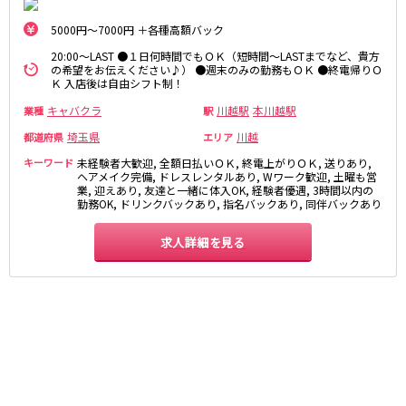
麻布十番駅
森下駅
赤坂
小岩・新小岩
5000円～7000円 ＋各種高額バック
勝どき駅
豊島園駅
自由が丘・学芸大学
三軒茶屋・二子玉川
20:00～LAST ●１日何時間でもＯＫ（短時間～LASTまでなど、貴方
駒込・日暮里
成増・板橋
の希望をお伝えください♪） ●週末のみの勤務もＯＫ ●終電帰りＯ
JR中央・総武線
Ｋ 入店後は自由シフト制！
荻窪・阿佐ヶ谷
浅草・浅草橋・両国
千葉駅
錦糸町駅
キャバクラ
川越駅
本川越駅
業種
駅
下北沢・経堂
大塚・巣鴨
新宿駅
吉祥寺駅
東陽町・門前仲町
府中
埼玉県
川越
都道府県
エリア
船橋駅
秋葉原駅
目黒・中目黒
拝島・小作
キーワード
未経験者大歓迎, 全額日払いＯＫ, 終電上がりＯＫ, 送りあり,
中野駅
本八幡駅
ヘアメイク完備, ドレスレンタルあり, Wワーク歓迎, 土曜も営
綾瀬・竹ノ塚・西新井
調布
業, 迎えあり, 友達と一緒に体入OK, 経験者優遇, 3時間以内の
西船橋駅
津田沼駅
高円寺
国分寺
勤務OK, ドリンクバックあり, 指名バックあり, 同伴バックあり
亀戸駅
小岩駅
亀有・金町
新宿
高円寺駅
荻窪駅
求人詳細を見る
明大前・烏山
四谷・神楽坂
市川駅
阿佐ヶ谷駅
菊川・瑞江
高田馬場・大久保
三鷹駅
新小岩駅
守谷
大泉学園・石神井公園
平井駅
稲毛駅
西麻布
両国駅
西荻窪駅
浅草橋駅
水道橋駅
神奈川県
東中野駅
飯田橋駅
関内
川崎
下総中山駅
幕張本郷駅