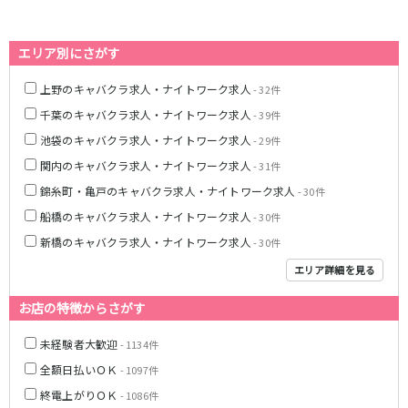
藤沢・鎌倉
相模原
四ツ谷駅
厚木
横浜
エリア別にさがす
大和
溝の口
JR中央線(快速)
平塚
福富町・伊勢佐木町
上野のキャバクラ求人・ナイトワーク求人
- 32件
新宿駅
立川駅
横須賀
上大岡・戸塚
千葉のキャバクラ求人・ナイトワーク求人
- 39件
吉祥寺駅
神田駅
新横浜
武蔵小杉
八王子駅
中野駅
池袋のキャバクラ求人・ナイトワーク求人
- 29件
たまプラーザ・向ヶ丘遊園・鷺沼
元住吉・綱島
高円寺駅
荻窪駅
関内のキャバクラ求人・ナイトワーク求人
- 31件
川崎中部
横浜東部
阿佐ヶ谷駅
三鷹駅
錦糸町・亀戸のキャバクラ求人・ナイトワーク求人
川崎北部
茅ヶ崎
- 30件
国分寺駅
西荻窪駅
桜木町
横浜西部
船橋のキャバクラ求人・ナイトワーク求人
- 30件
武蔵境駅
水道橋駅
小田原・湯河原
綾瀬・海老名・座間
新橋のキャバクラ求人・ナイトワーク求人
- 30件
武蔵小金井駅
東小金井駅
エリア詳細を見る
東中野駅
飯田橋駅
埼玉県
国立駅
豊田駅
お店の特徴からさがす
大宮
志木
西国分寺駅
高尾駅
南越谷
草加
未経験者大歓迎
四ツ谷駅
- 1134件
川越
所沢
全額日払いＯＫ
- 1097件
熊谷
川口
JR山手線
終電上がりＯＫ
- 1086件
浦和・北浦和
久喜