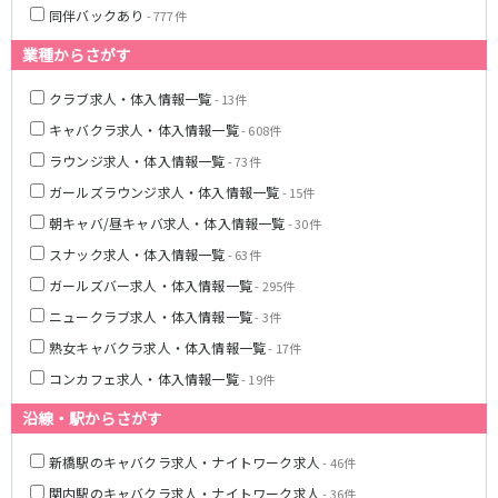
土浦
淡路町駅
水戸
四ツ谷駅
同伴バックあり
- 777件
つくば
四谷三丁目駅
取手
業種からさがす
茨城県南
日立
JR京浜東北線
神栖・鹿嶋
勝田
クラブ求人・体入情報一覧
- 13件
北茨城
新橋駅
関内駅
キャバクラ求人・体入情報一覧
- 608件
上野駅
大宮駅
ラウンジ求人・体入情報一覧
群馬県
- 73件
川崎駅
赤羽駅
ガールズラウンジ求人・体入情報一覧
- 15件
高崎
前橋・伊勢崎
横浜駅
蒲田駅
朝キャバ/昼キャバ求人・体入情報一覧
- 30件
館林
太田
秋葉原駅
神田駅
スナック求人・体入情報一覧
- 63件
桐生
渋川
桜木町駅
御徒町駅
ガールズバー求人・体入情報一覧
- 295件
蕨駅
南浦和駅
浦和駅
大船駅
ニュークラブ求人・体入情報一覧
- 3件
0
選択した内容で設定
該当求人
川口駅
件
日暮里駅
熟女キャバクラ求人・体入情報一覧
- 17件
品川駅
北浦和駅
コンカフェ求人・体入情報一覧
- 19件
西川口駅
大井町駅
沿線・駅からさがす
大森駅
東十条駅
鶴見駅
王子駅
新橋駅のキャバクラ求人・ナイトワーク求人
- 46件
西日暮里駅
さいたま新都心駅
関内駅のキャバクラ求人・ナイトワーク求人
- 36件