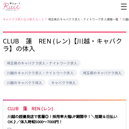
>
>
キャバクラ求人なら体入ルート
埼玉県のキャバクラ求人・ナイトワーク求人情報一覧
川越
CLUB 蓮 REN (レン)【川越・キャバク
東京都
東京メトロ日比谷線
ラ】の体入
上野
銀座駅
池袋
上野駅
錦糸町・亀戸
秋葉原駅
新橋
北千住駅
埼玉県のキャバクラ求人・ナイトワーク求人
吉祥寺
恵比寿駅
町田
六本木駅
赤羽
中目黒駅
銀座
日比谷駅
川越のキャバクラ求人・ナイトワーク求人
埼玉県のキャバクラ体入
立川
広尾駅
歌舞伎町
三ノ輪駅
川越のキャバクラ体入
キャバクラ体入
五反田
蒲田
都営大江戸線
ひばりヶ丘・久米川
神田
渋谷
北千住
上野御徒町駅
六本木駅
八王子
練馬
CLUB 蓮 REN (レン)
練馬駅
門前仲町駅
六本木
品川・大井町・大森
川越の超優良店で客層◎！採用率大幅UP期間中！＼短期＆日払い
東新宿駅
両国駅
秋葉原
中野
OK♪／体入時給5000～7000円！
東中野駅
飯田橋駅
恵比寿
葛西