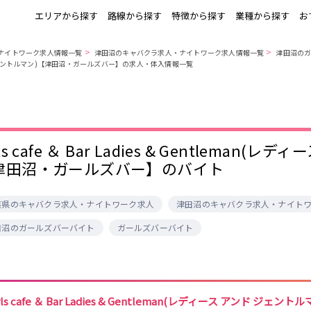
エリアから探す
路線から探す
特徴から探す
業種から探す
お
>
>
ナイトワーク求人情報一覧
津田沼のキャバクラ求人・ナイトワーク求人情報一覧
津田沼の
ィース アンド ジェントルマン)【津田沼・ガールズバー】の求人・体入情報一覧
上野
銀座駅
池袋
上野駅
錦糸町・亀戸
秋葉原駅
新橋
北千住駅
町田
六本木駅
赤羽
中目黒駅
銀座
日比谷駅
立川
広尾駅
五反田
蒲田
ひばりヶ丘・久
神田
米川
上野御徒町駅
六本木駅
練馬駅
門前仲町駅
rls cafe ＆ Bar Ladies & Gentleman
北千住
八王子
練馬
六本木
両国駅
東中野駅
飯田橋駅
麻布十番駅
津田沼・ガールズバー】のバイト
勝どき駅
豊島園駅
秋葉原
中野
恵比寿
葛西
小岩・新小岩
自由が丘・学芸
三軒茶屋・二子
駒込・日暮里
葉県のキャバクラ求人・ナイトワーク求人
津田沼のキャバクラ求人・ナイト
千葉駅
錦糸町駅
新宿駅
吉祥寺駅
大学
玉川
田沼のガールズバーバイト
ガールズバーバイト
秋葉原駅
中野駅
本八幡駅
西船橋駅
荻窪・阿佐ヶ谷
浅草・浅草橋・
下北沢・経堂
大塚・巣鴨
両国
亀戸駅
小岩駅
高円寺駅
荻窪駅
府中
目黒・中目黒
拝島・小作
綾瀬・竹ノ塚
阿佐ヶ谷駅
三鷹駅
新小岩駅
平井駅
西新井
両国駅
西荻窪駅
浅草橋駅
水道橋駅
高円寺
国分寺
亀有・金町
新宿
飯田橋駅
下総中山駅
幕張本郷駅
四ツ谷駅
rls cafe ＆ Bar Ladies & Gentleman(レディース アンド ジェントル
四谷・神楽坂
菊川・瑞江
高田馬場・大久
守谷