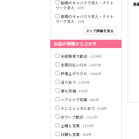
船橋のキャバクラ求人・ナイト
未
ワーク求人
- 30件
JR中央線(快速)
新橋のキャバクラ求人・ナイト
ワーク求人
- 30件
神奈川県
エリア詳細を見る
お店の特徴からさがす
JR山手線
未経験者大歓迎
- 1134件
全額日払いＯＫ
- 1097件
終電上がりＯＫ
- 1086件
送りあり
- 1036件
埼玉県
寮も完備
- 492件
ヘアメイク完備
- 684件
東京メトロ丸ノ
内線
ドレスレンタルあり
- 838件
Wワーク歓迎
- 1131件
千葉県
土曜も営業
- 1125件
JR京浜東北線
日曜も営業
- 644件