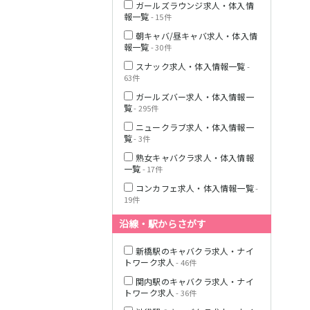
ガールズラウンジ求人・体入情
報一覧
- 15件
朝キャバ/昼キャバ求人・体入情
報一覧
- 30件
JR横浜線
スナック求人・体入情報一覧
-
63件
ガールズバー求人・体入情報一
東急田園都市線
覧
- 295件
ニュークラブ求人・体入情報一
覧
- 3件
熟女キャバクラ求人・体入情報
東急世田谷線
一覧
- 17件
コンカフェ求人・体入情報一覧
-
JR南武線
19件
沿線・駅からさがす
JR横須賀線
新橋駅のキャバクラ求人・ナイ
トワーク求人
- 46件
関内駅のキャバクラ求人・ナイ
トワーク求人
- 36件
JR埼京線