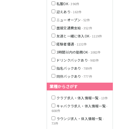
私服OK
- 396件
迎えあり
- 163件
栃木県
ニューオープン
- 52件
面接交通費支給
- 352件
茨城県
友達と一緒に体入OK
- 1119件
経験者優遇
- 1132件
都営浅草線
群馬県
3時間以内の勤務OK
- 1082件
東京メトロ銀座
ドリンクバックあり
- 983件
線
指名バックあり
- 789件
同伴バックあり
- 777件
業種からさがす
西武新宿線
クラブ求人・体入情報一覧
- 13件
キャバクラ求人・体入情報一覧
-
JR根岸線
608件
ラウンジ求人・体入情報一覧
-
西武池袋線
73件