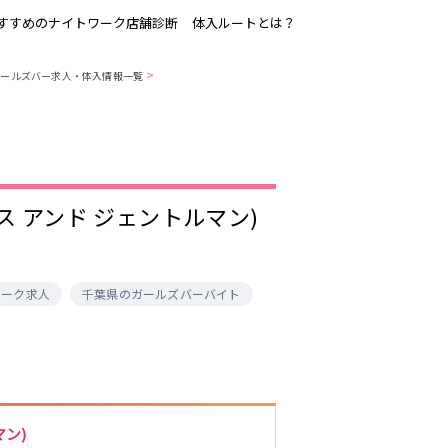
すすめのナイトワーク店舗診断
体入ルートとは？
>
ガールズバー求人・体入情報一覧
吉祥寺
恵比寿駅
歌舞伎町
三ノ輪駅
渋谷
東新宿駅
(レディース アンド ジェントルマン)
品川・大井町・
森下駅
大森
赤坂
成増・板橋
ワーク求人
千葉県のガールズバーバイト
船橋駅
津田沼駅
東陽町・門前仲
町
市川駅
・
調布
稲毛駅
東中野駅
明大前・烏山
マン)
大泉学園・石神