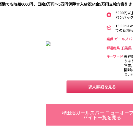
保
経験でも時給6000円、日給3万円～5万円保障☆入店祝い金5万円支給☆客引
西麻布
新宿駅
立川駅
吉祥寺駅
神田駅
6000円
中野駅
高円寺駅
荻窪駅
阿佐ヶ谷駅
パンバック
関内
川崎
藤沢・鎌倉
相模原
国分寺駅
西荻窪駅
武蔵境駅
水道橋駅
19:00～
横浜
大和
溝の口
平塚
での勤務も
東小金井駅
東中野駅
飯田橋駅
国立駅
西国分寺駅
高尾駅
四ツ谷駅
ガールズバ
業種
横須賀
上大岡・戸塚
新横浜
武蔵小杉
千葉県
都道府県
新橋駅
池袋駅
上野駅
新宿駅
キーワード
未経
元住吉・綱島
川崎中部
横浜東部
川崎北部
神田駅
五反田駅
恵比寿駅
渋谷駅
りあり
桜木町
横浜西部
小田原・湯河原
綾瀬・海老名
営業,
品川駅
日暮里駅
駒込駅
大塚駅
座間
間以
り,
巣鴨駅
西日暮里駅
新大久保駅
目黒駅
目白駅
原宿駅
大宮
志木
南越谷
草加
求人詳細を見る
所沢
熊谷
川口
浦和・北浦和
池袋駅
銀座駅
新宿駅
赤坂見附駅
春日部
南浦和
蕨
上尾
新宿三丁目駅
新高円寺駅
南阿佐ケ谷駅
淡路町駅
深谷
坂戸・東松山
四谷三丁目駅
津田沼ガールズバー ニューオー
バイト一覧を見る
千葉
船橋
柏
市川・浦安
新橋駅
関内駅
上野駅
大宮駅
松戸
成田・四街道・
津田沼
八千代台・勝
赤羽駅
横浜駅
蒲田駅
秋葉原駅