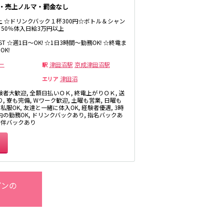
井公園
き・売上ノルマ・罰金なし
八王子駅
以上 ☆ドリンクバック１杯300円☆ボトル＆シャン
三鷹駅
50％体入日給3万円以上
厚木
武蔵小金井駅
LAST ☆週1日～OK! ☆1日3時間～勤務OK! ☆終電ま
福富町・伊勢佐
OK!
豊田駅
木町
ー
津田沼駅
京成津田沼駅
駅
たまプラーザ・
向ヶ丘遊園・鷺
津田沼
エリア
沼
秋葉原駅
験者大歓迎, 全額日払いＯＫ, 終電上がりＯＫ, 送
茅ヶ崎
御徒町駅
, 寮も完備, Wワーク歓迎, 土曜も営業, 日曜も
・
 私服OK, 友達と一緒に体入OK, 経験者優遇, 3時
高田馬場駅
内の勤務OK, ドリンクバックあり, 指名バックあ
 同伴バックあり
有楽町駅
川越
久喜
荻窪駅
飯能・狭山
四ツ谷駅
プンの
市原・木更津・
君津
川崎駅
田
東金・茂原・長
神田駅