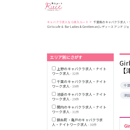
>
キャバクラ求人なら体入ルート
千葉県のキャバクラ求人・
Girls cafe ＆ Bar Ladies & Gentleman(レデ
東京都
東京メトロ日比
谷線
エリア別にさがす
都営大江戸線
Gi
【
上野のキャバクラ求人・ナイト
ワーク求人
- 32件
千葉のキャバクラ求人・ナイト
千
ワーク求人
- 39件
JR中央・総武線
池袋のキャバクラ求人・ナイト
津
ワーク求人
- 29件
関内のキャバクラ求人・ナイト
ワーク求人
- 31件
錦糸町・亀戸のキャバクラ求
人・ナイトワーク求人
- 30件
Gi